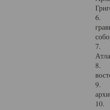
Григ
6. П
грав
собо
7. Г
Атла
8. С
вост
9. С
архи
10. 