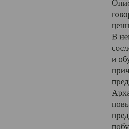
Опис
гово
ценн
В не
сосл
и об
прич
пред
Арха
повы
пред
побу