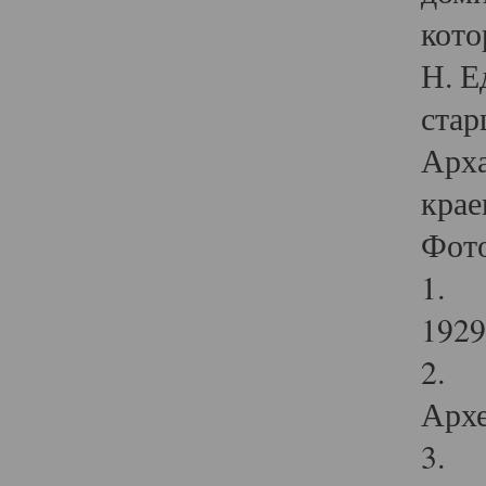
кото
Н. Е
стар
Арха
крае
Фот
1. С
1929 
2. Р
Архе
3. Ф