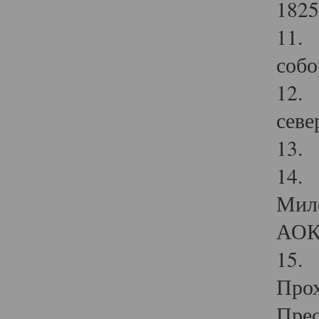
1825
11.
собо
12. 
севе
13.
14. 
Мило
АОК
15. 
Прох
Прео