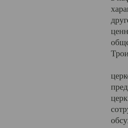
хара
друг
ценн
обще
Трои
Ярк
церк
пред
церк
сотр
обсу