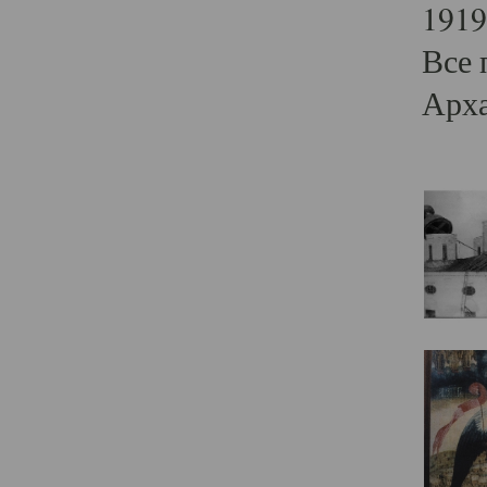
1919
Все 
Арха