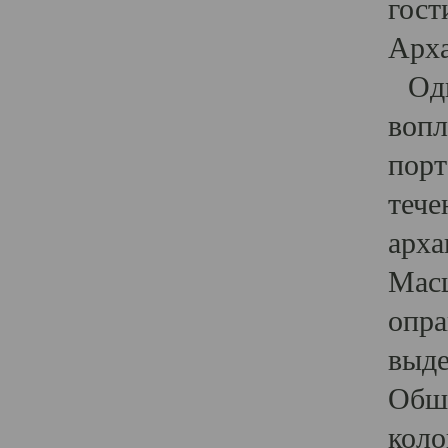
гост
Арха
Один
вопл
порт
тече
арха
Масш
опра
выде
Обши
коло