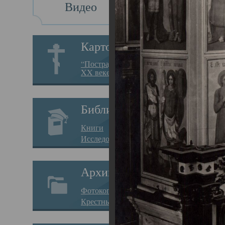
Видео
Св
Картотека
Свя
“Пострадавшие за веру в
XX веке на Севере”
23.12.
Сего
Библиотека
мере
Книги
целе
Исследования
резу
Архив
памя
Фотокопии дел
Арха
Крестные ходы
борь