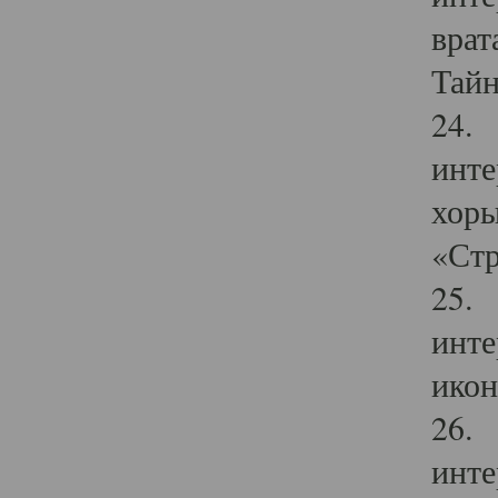
врат
Тайн
24. 
инте
хоры
«Стр
25. 
инте
икон
26. 
инте