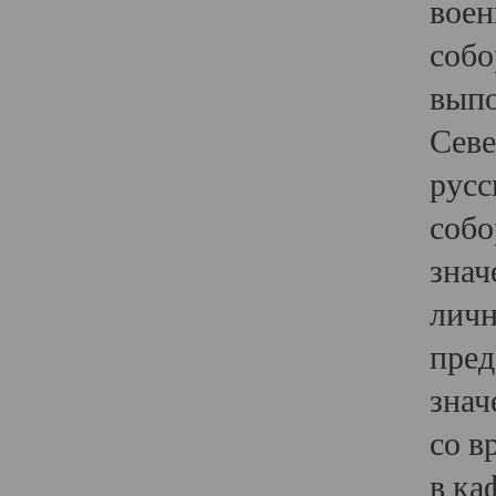
воен
собо
выпо
Севе
русс
собо
знач
личн
пред
знач
со в
в ка