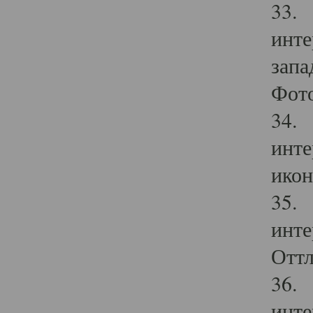
33. 
инте
запа
Фото
34. 
инте
икон
35. 
инте
Оттл
36. 
инте