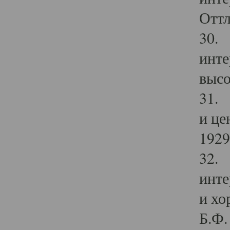
Оттл
30. 
инте
высо
31. 
и це
1929 
32. 
инте
и хо
Б.Ф. 