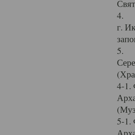
Свят
4. И
г. И
запо
5. И
Сере
(Хра
4-1.
Арха
(Муз
5-1.
Арха