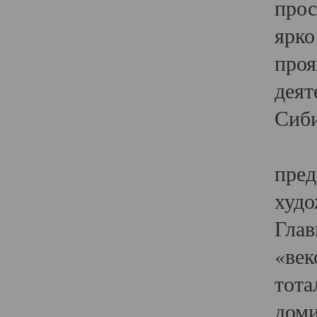
прос
ярко
проя
деят
Сиби
Одн
пред
худо
Глав
«век
тота
доми