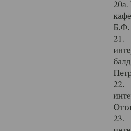
20а.
кафе
Б.Ф. 
21. 
инте
балд
Петр
22. 
инте
Оттл
23. 
инте