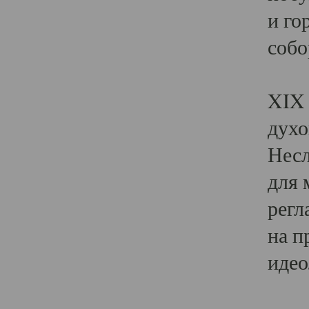
и го
собо
Явл
XIX 
духо
Несл
для 
регл
на п
идео
Поя