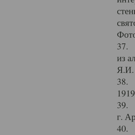
стен
свят
Фото
37. 
из а
Я.И. 
38. 
1919
39. 
г. А
40. 