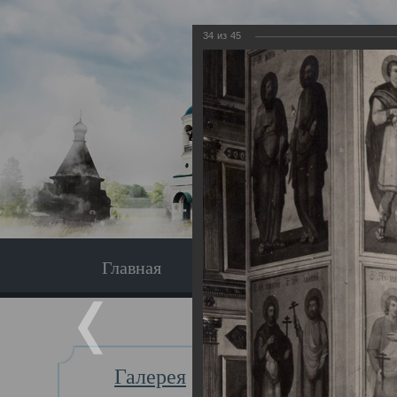
34
из
45
Главная
Экскурсия
Главная
Галерея