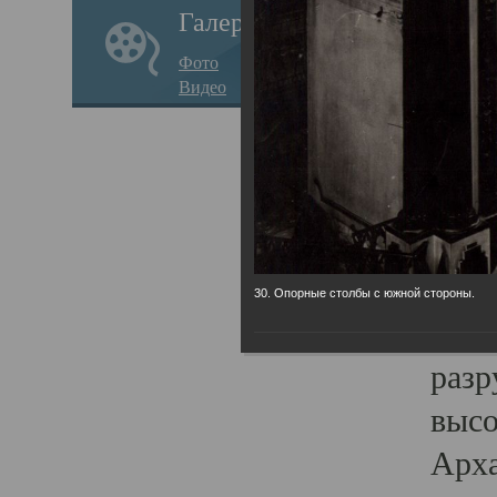
Галерея
годо
Фото
прав
Видео
кафе
Воз
Арха
Трои
град
30. Опорные столбы с южной стороны.
масш
разр
высо
Арха