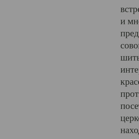
встр
и мн
пред
сово
шить
инте
крас
прот
посе
церк
нахо