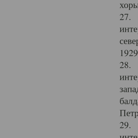
хоры
27. 
инте
севе
1929 
28. 
инте
запа
балд
Петр
29. 
инте