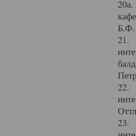
20а.
кафе
Б.Ф. 
21. 
инте
балд
Петр
22. 
инте
Оттл
23. 
инте