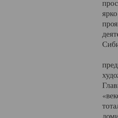
прос
ярко
проя
деят
Сиби
Одн
пред
худо
Глав
«век
тота
доми