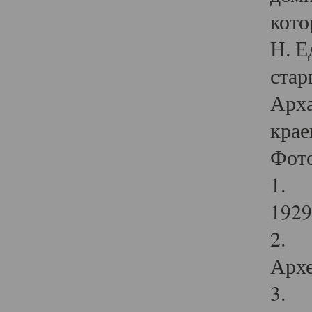
кото
Н. Е
стар
Арха
крае
Фот
1. С
1929 
2. Р
Архе
3. Ф