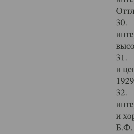
Оттл
30. 
инте
высо
31. 
и це
1929 
32. 
инте
и хо
Б.Ф. 