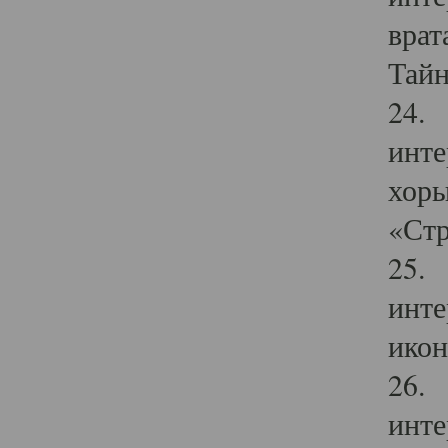
врат
Тайн
24. 
инте
хоры
«Стр
25. 
инте
икон
26. 
инте