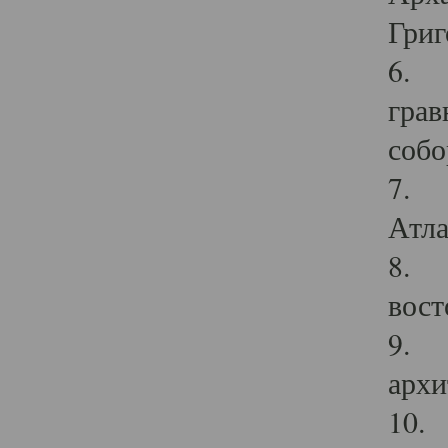
Григ
6. П
грав
собо
7. Г
Атла
8. С
вост
9. С
архи
10. 