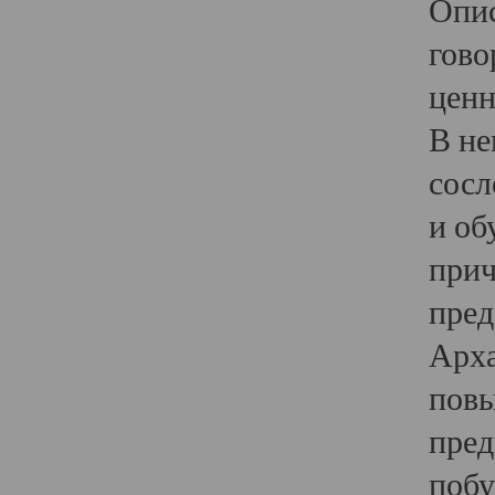
Опис
гово
ценн
В не
сосл
и об
прич
пред
Арха
повы
пред
побу