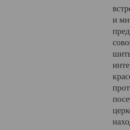
встр
и мн
пред
сово
шить
инте
крас
прот
посе
церк
нахо