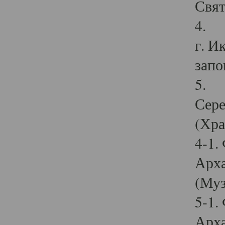
Свят
4. И
г. И
запо
5. И
Сере
(Хра
4-1.
Арха
(Муз
5-1.
Арха