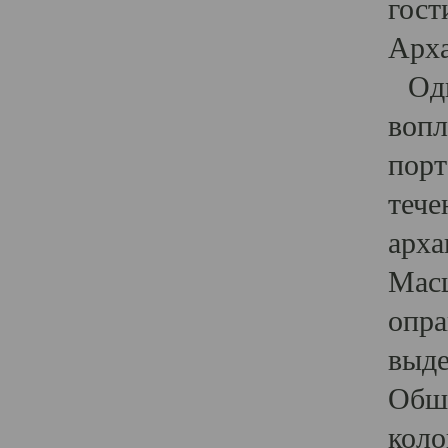
гост
Арха
Один
вопл
порт
тече
арха
Масш
опра
выде
Обши
коло