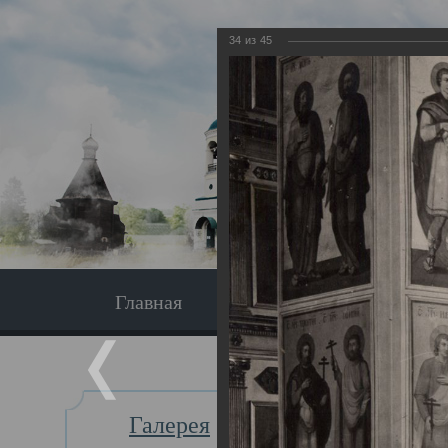
34
из
45
Главная
Экскурсия
Главная
Галерея