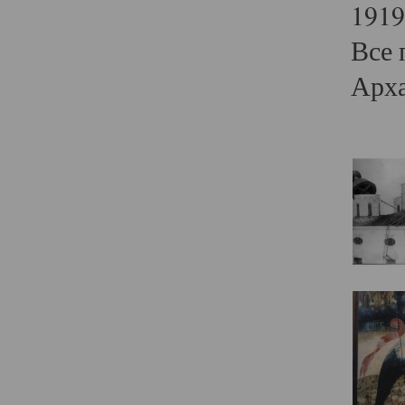
1919
Все 
Арха