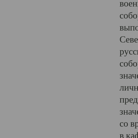
воен
собо
выпо
Севе
русс
собо
знач
личн
пред
знач
со в
в ка