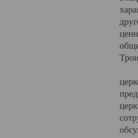
хара
друг
ценн
обще
Трои
Ярк
церк
пред
церк
сотр
обсу