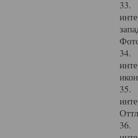
33. 
инте
запа
Фото
34. 
инте
икон
35. 
инте
Оттл
36. 
инте