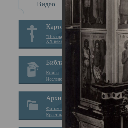
Видео
Св
Картотека
Свя
“Пострадавшие за веру в
XX веке на Севере”
23.12.
Сего
Библиотека
мере
Книги
целе
Исследования
резу
Архив
памя
Фотокопии дел
Арха
Крестные ходы
борь