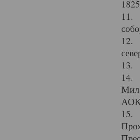
1825
11.
собо
12. 
севе
13.
14. 
Мило
АОК
15. 
Прох
Прео