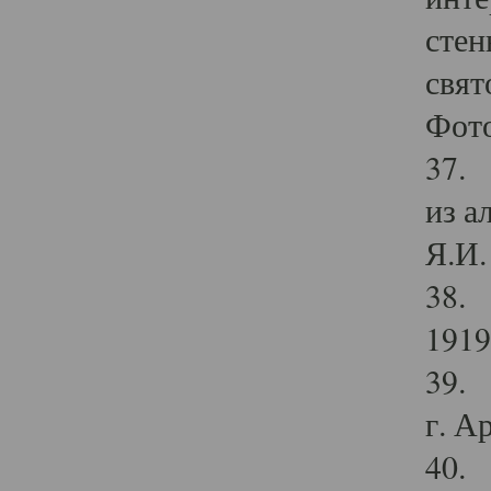
стен
свят
Фото
37. 
из а
Я.И. 
38. 
1919
39. 
г. А
40. 