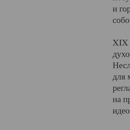
и го
собо
Явл
XIX 
духо
Несл
для 
регл
на п
идео
Поя