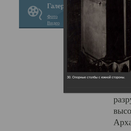
Галерея
годо
Фото
прав
Видео
кафе
Воз
Арха
Трои
град
30. Опорные столбы с южной стороны.
масш
разр
высо
Арха