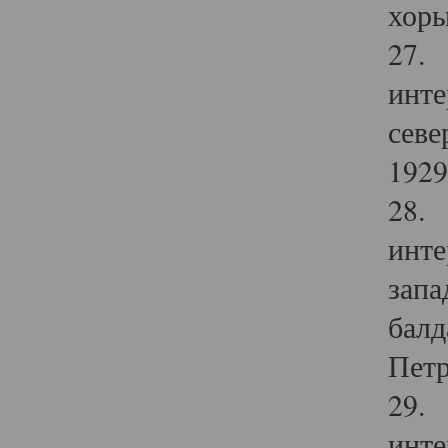
хоры
27. 
инте
севе
1929 
28. 
инте
запа
балд
Петр
29. 
инте