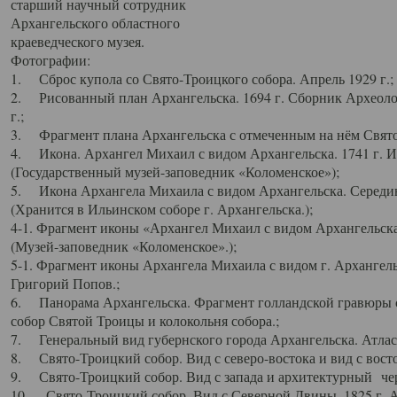
старший научный сотрудник
Архангельского областного
краеведческого музея.
Фотографии:
1. Сброс купола со Свято-Троицкого собора. Апрель 1929 г.;
2. Рисованный план Архангельска. 1694 г. Сборник Археолог
г.;
3. Фрагмент плана Архангельска с отмеченным на нём Свято
4. Икона. Архангел Михаил с видом Архангельска. 1741 г. 
(Государственный музей-заповедник «Коломенское»);
5. Икона Архангела Михаила с видом Архангельска. Середин
(Хранится в Ильинском соборе г. Архангельска.);
4-1. Фрагмент иконы «Архангел Михаил с видом Архангельска
(Музей-заповедник «Коломенское».);
5-1. Фрагмент иконы Архангела Михаила с видом г. Архангель
Григорий Попов.;
6. Панорама Архангельска. Фрагмент голландской гравюры с
собор Святой Троицы и колокольня собора.;
7. Генеральный вид губернского города Архангельска. Атлас 
8. Свято-Троицкий собор. Вид с северо-востока и вид с восто
9. Свято-Троицкий собор. Вид с запада и архитектурный чер
10. Свято-Троицкий собор. Вид с Северной Двины. 1825 г. А