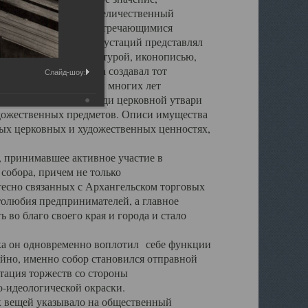
города. Обширный и величественный
ственными нигде не встречающимися
 символических инкрустаций представлял
 с живописью, скульптурой, иконописью,
ьер Троицкого храма создавал тот
Слайд-шоу:
обора, на протяжении многих лет
ице, библиотеке, среди церковной утвари
удожественных предметов. Описи имущества
ьных церковных и художественных ценностях,
, принимавшее активное участие в
собора, причем не только
 тесно связанных с Архангельском торговых
толюбия предпринимателей, а главное
во благо своего края и города и стало
 он одновременно воплотил себе функции
айно, именно собор становился отправной
тация торжеств со стороны
-идеологической окраски.
вещей указывало на общественный