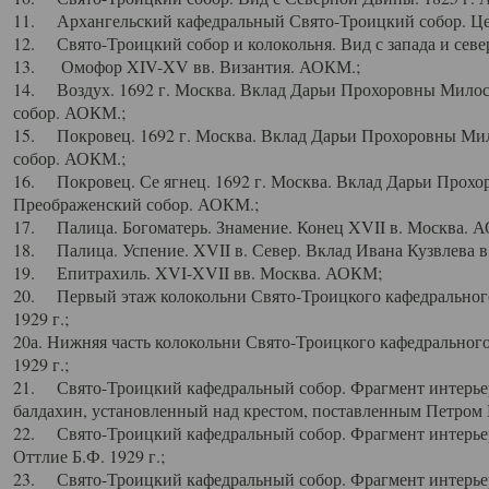
11. Архангельский кафедральный Свято-Троицкий собор. Цен
12. Свято-Троицкий собор и колокольня. Вид с запада и север
13. Омофор XIV-XV вв. Византия. АОКМ.;
14. Воздух. 1692 г. Москва. Вклад Дарьи Прохоровны Мило
собор. АОКМ.;
15. Покровец. 1692 г. Москва. Вклад Дарьи Прохоровны Ми
собор. АОКМ.;
16. Покровец. Се ягнец. 1692 г. Москва. Вклад Дарьи Прох
Преображенский собор. АОКМ.;
17. Палица. Богоматерь. Знамение. Конец XVII в. Москва. 
18. Палица. Успение. XVII в. Север. Вклад Ивана Кузвлева 
19. Епитрахиль. XVI-XVII вв. Москва. АОКМ;
20. Первый этаж колокольни Свято-Троицкого кафедрального
1929 г.;
20а. Нижняя часть колокольни Свято-Троицкого кафедрального
1929 г.;
21. Свято-Троицкий кафедральный собор. Фрагмент интерьер
балдахин, установленный над крестом, поставленным Петром I
22. Свято-Троицкий кафедральный собор. Фрагмент интерьер
Оттлие Б.Ф. 1929 г.;
23. Свято-Троицкий кафедральный собор. Фрагмент интерье