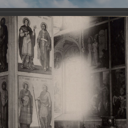
Виртуа
Новомученико
Земли А
Сайт создан по благосло
и Холмо
Наследники
Галерея
Главная
Галерея
Храмы-мученики Архангельска
Свято-Тро