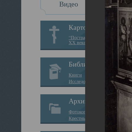
Видео
Картотека
“Пострадавшие за веру в
XX веке на Севере”
Библиотека
Книги
Исследования
Архив
Фотокопии дел
Крестные ходы