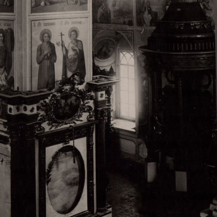
Свято-Троицкий собор
Свято-Троицкий собор Архангельска
23.12.2015
Сегодня мы можем говорить, что Архангельск в большей мере,
пострадал от целенаправленных систематических разрушений,
выдающихся памятников архитектуры. Больше всего по старом
вызванная борьбой с религией, набравшая особую силу в конце
разрушение православного центра архангельской губернии - а
собора Архангельска.
Возникнув в начале XVIII века в центре Архангельск
двухэтажный Троицкий собор, сразу превратился в зрительну
XVIII веке по масштабам ему не было равных на Севере. Впл
оставался самым высоким и значительным из городских строе
второе место, после гостиных дворов, в градостроительной ка
Один из самых больших и светлых соборов России воплотил в
портового города с отраженными в ней архитектурными тече
архангелогородской школы церковного зодчества.
Масштабность, благолепие и богатство собора, вполне оправды