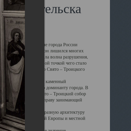
 Архангельска
 чем другие губернские города России
 в результате которых он лишился многих
у Архангельску ударила волна разрушения,
 20 –х годов. Отправной точкой чего стало
нсамбля кафедрального Свято – Троицкого
а, величественный каменный
ю и градостроительную доминанту города. В
оть до разрушения Свято – Троицкий собор
ний Архангельска, по праву занимающий
ртине Архангельска.
 себе яркую и своеобразную архитектуру
ниями России, Западной Европы и местной
вали его кафедральное значение,