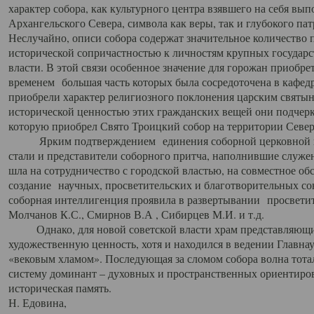
характер собора, как культурного центра взявшего на себя вы
Архангельского Севера, символа как веры, так и глубокого па
Неслучайно, описи собора содержат значительное количество п
исторической сопричастностью к личностям крупных государс
власти. В этой связи особенное значение для горожан приобре
временем большая часть которых была сосредоточена в кафедр
приобрели характер религиозного поклонения царским святыня
исторической ценностью этих гражданских вещей они подчер
которую приобрел Свято Троицкий собор на территории Север
Ярким подтверждением единения соборной церковной ис
стали и представители соборного притча, наполнившие служ
шла на сотрудничество с городской властью, на совместное о
создание научных, просветительских и благотворительных со
соборная интеллигенция проявила в развертывании просветит
Молчанов К.С., Смирнов В.А , Сибирцев М.И. и т.д.
Однако, для новой советской власти храм представляющи
художественную ценность, хотя и находился в ведении Главн
«вековым хламом». Последующая за сломом собора волна тотал
систему доминант – духовных и пространственных ориентиров,
историческая память.
Н. Едовина,