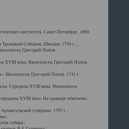
ического института. Санкт-Петербург, 1880
-Троицким Собором. Швеция. 1750 г.;
Иконописец Григорий Попов.
а XVIII века. Иконописец Григорий Попов.
». Иконописец Григорий Попов. 1741 г.
ска. Середина XVIII века. Иконописец
ередины XVIII века. На гравюре отмечены:
Архангельской губернии. 1797 г.;
ка.;
тёж собора.;
кварель В.Е.Галямина.;