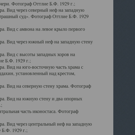
ери. Фотограф Оттлие Б.Ф. 1929 г.;
а. Вид через северный неф на западную
трашный суд». Фотограф Оттлие Б.Ф. 1929
. Вид с амвона на левое крыло первого
а. Вид через южный неф на западную стену
а. Вид с высоты западных хоров на
 Б.Ф. 1929 г.;
а. Вид на юго-восточную часть храма с
дахин, установленный над крестом,
а. Вид на северную стену храма. Фотограф
ра. Вид на южную стену и два опорных
;
тральная часть иконостаса. Фотограф
а. Вид через центральный неф на западную
Б.Ф. 1929 г.;