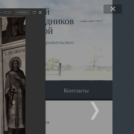
льный музей
слайдер
в и исповедников
рхангельской
влению митрополита Архангельского
горского Даниила
Вопрос-ответ
Контакты
ицкий собор Архангельска