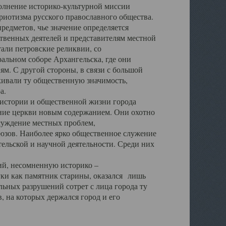
полнение историко-культурной миссии
триотизма русского православного общества.
редметов, чье значение определяется
твенных деятелей и представителям местной
тали петровские реликвии, со
альном соборе Архангельска, где они
м. С другой стороны, в связи с большой
кивали ту общественную значимость,
а.
тории и общественной жизни города
ение церкви новым содержанием. Они охотно
бсуждение местных проблем,
юзов. Наиболее ярко общественное служение
ельской и научной деятельности. Среди них
й, несомненную историко –
ауки как памятник старины, оказался лишь
ьных разрушений сотрет с лица города ту
 на которых держался город и его