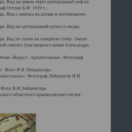
а. Вид на амвон через центральный неф на
аф Оттлие Б.Ф. 1929 г.;
. Вид с амвона на алтарь и центральную
а. Вид на центральный купол и своды.
. Вид от солеи на северную стену. Около
ой святого благоверного князя Александра
бома «Виды г. Архангельска». Фотограф
г. Фото Я.И.Лейцингера.;
рхангельска». Фотограф Лейцингер Я.И.
. Фото Я.И.Лейцингера.
кого областного краеведческого музея.