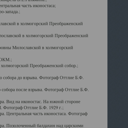
тральная часть иконостаса;
о-запада.;
славской в холмогорский Преображенский
лославской в холмогорский Преображенский
оровны Милославской в холмогорский
АОКМ.;
в холмогорский Преображенский собор.;
 собора до взрыва. Фотограф Оттлие Б.Ф.
 собора после взрыва. Фотограф Оттлие Б.Ф.
а. Вид на иконостас. На южной стороне
. Фотограф Оттлие Б.Ф. 1929 г.;
а. Центральная часть иконостаса. Фотограф
ра. Позолоченный балдахин над царскими