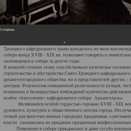
заслуженно выделяя из многочисленных культовых построек 
иконостас украшенный колоннами ионического стиля, с един
царскими вратами, изящным фронтоном и множеством резных,
собой поистине художественную ценность. В совокупности же
шитьем, многочисленными предметами церковной утвари интер
й стороны.
неповторимый красочный ансамбль декоративного убранства с
поражающий воображение своих посетителей. В соборной ризн
Троицкого кафедрального храма находилось не мало высокох
собора конца XVIII - XIX вв. позволяют говорить о значител
скопившемся в соборе за долгие годы.
В немалой степени этому способствовало купеческое сословие
строительстве и обустройстве Свято-Троицкого кафедрального 
архангелогородского общества, но и представителей других –
центров. Результатом повышенной религиозности купцов, чес
искренних и бескорыстных побуждений купечества действовать 
особое «благолепие» кафедрального собора Архангельска.
Являвшийся особой гордостью горожан XVIII - XIX века
духовного, культурно и общественного центра города. Неслуч
точкой для многочисленных городских праздников, а регламен
власти сказывалась на придании праздникам конфессионально
Появление в соборе гражданских и даже сугубо военных 