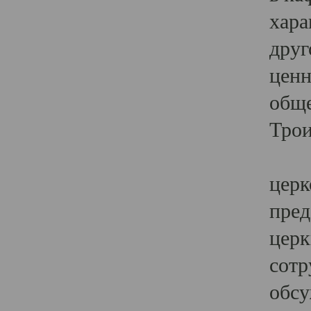
хара
друг
ценн
обще
Трои
Ярк
церк
пред
церк
сотр
обсу