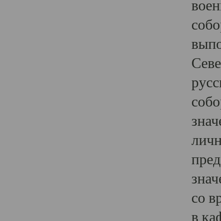
воен
собо
выпо
Севе
русс
собо
знач
личн
пред
знач
со в
в ка