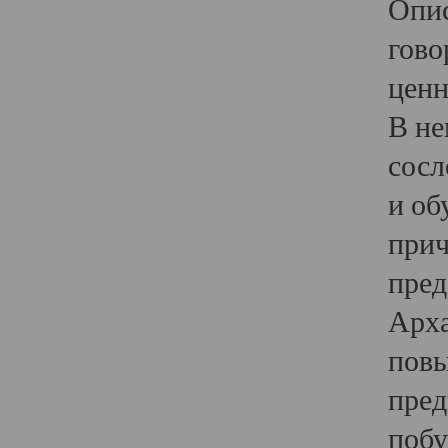
Опис
гово
ценн
В не
сосл
и об
прич
пред
Арха
повы
пред
побу