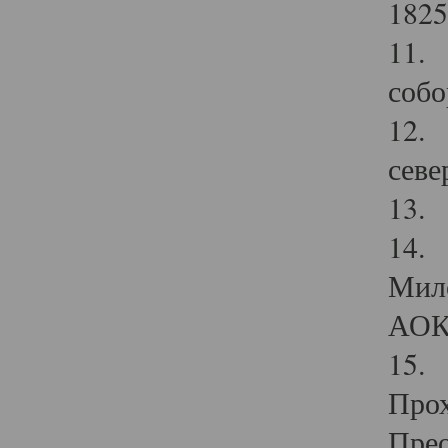
1825
11.
собо
12. 
севе
13.
14. 
Мило
АОК
15. 
Прох
Прео