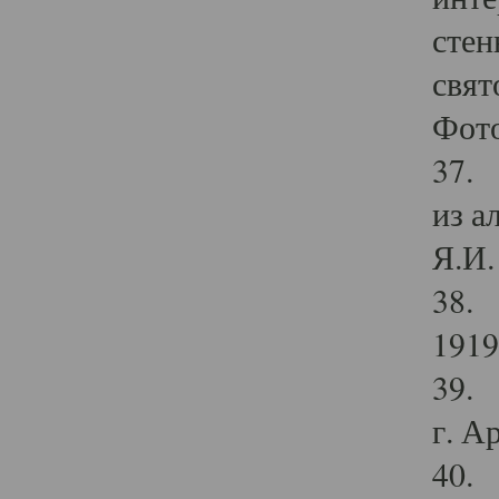
стен
свят
Фото
37. 
из а
Я.И. 
38. 
1919
39. 
г. А
40. 