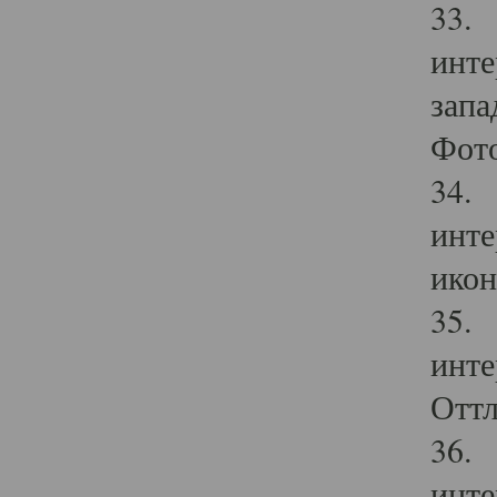
33. 
инте
запа
Фото
34. 
инте
икон
35. 
инте
Оттл
36. 
инте