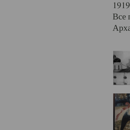
1919
Все 
Арха