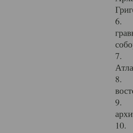
Григ
6. П
грав
собо
7. Г
Атла
8. С
вост
9. С
архи
10. 