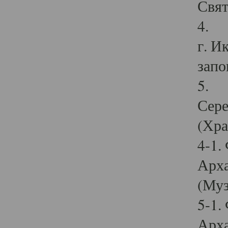
Свят
4. И
г. И
запо
5. И
Сере
(Хра
4-1.
Арха
(Муз
5-1.
Арха