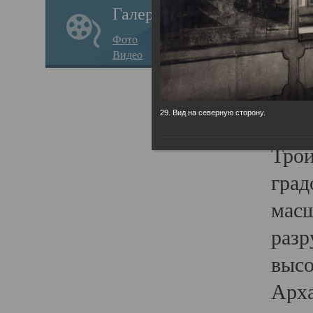
Галерея
годо
Фото
прав
Видео
кафе
Воз
29. Вид на северную сторону.
Арха
Трои
град
масш
разр
высо
Арха