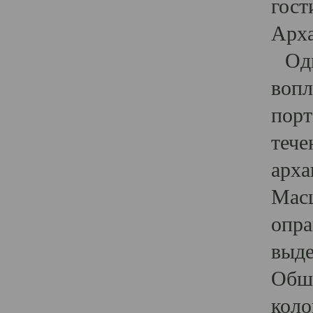
гост
Арха
Один
вопл
порт
тече
арха
Масш
опра
выде
Обши
коло