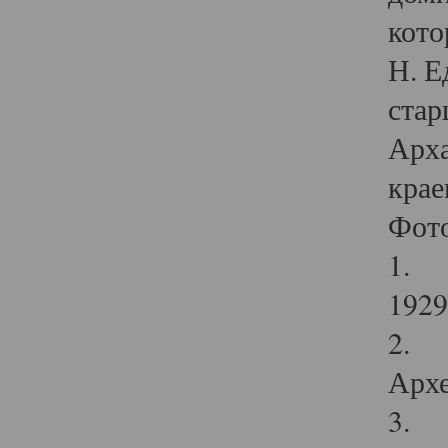
кото
Н. Е
стар
Арха
крае
Фот
1. С
1929 
2. Р
Архе
3. Ф