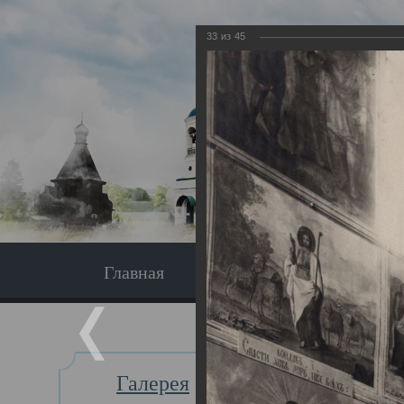
33
из
45
Главная
Экскурсия
Главная
Галерея