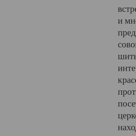
встр
и мн
пред
сово
шить
инте
крас
прот
посе
церк
нахо