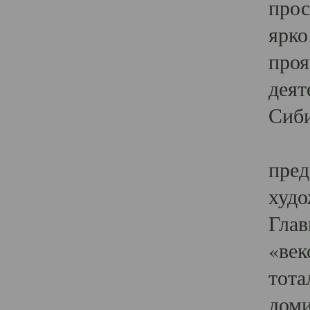
прос
ярко
проя
деят
Сиби
Одн
пред
худо
Глав
«век
тота
доми