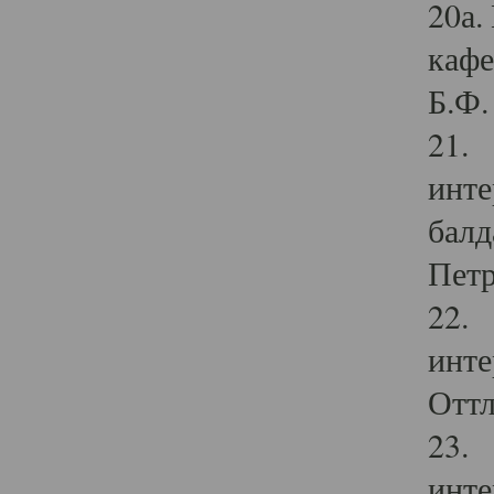
20а.
кафе
Б.Ф. 
21. 
инте
балд
Петр
22. 
инте
Оттл
23. 
инте