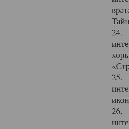
врат
Тайн
24. 
инте
хоры
«Стр
25. 
инте
икон
26. 
инте