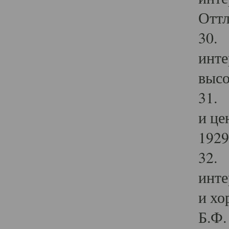
Оттл
30. 
инте
высо
31. 
и це
1929 
32. 
инте
и хо
Б.Ф. 