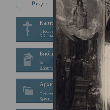
Видео
Св
Картотека
Свя
“Пострадавшие за веру в
XX веке на Севере”
23.12.
Сего
Библиотека
мере
Книги
целе
Исследования
резу
Архив
памя
Фотокопии дел
Арха
Крестные ходы
борь