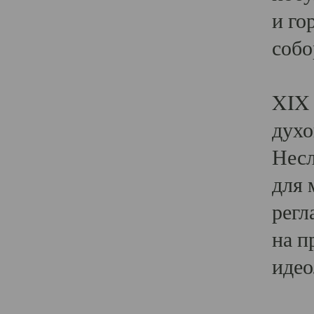
и го
собо
Явл
XIX 
духо
Несл
для 
регл
на п
идео
Поя