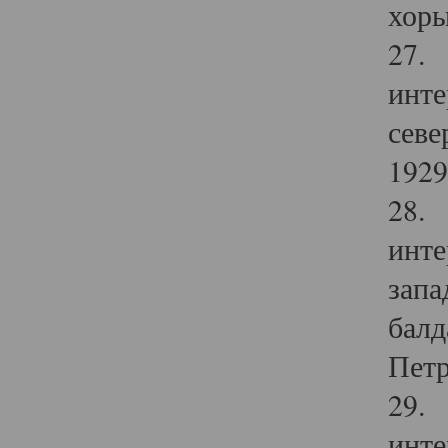
хоры
27. 
инте
севе
1929 
28. 
инте
запа
балд
Петр
29. 
инте