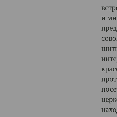
встр
и мн
пред
сово
шить
инте
крас
прот
посе
церк
нахо