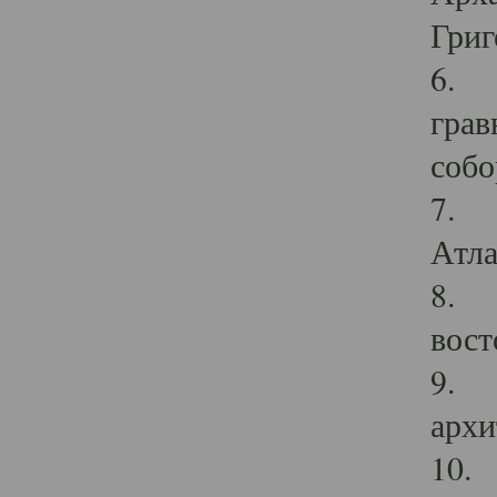
Григ
6. П
грав
собо
7. Г
Атла
8. С
вост
9. С
архи
10. 