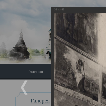
33
из
45
Главная
Экскурсия
Главная
Галерея