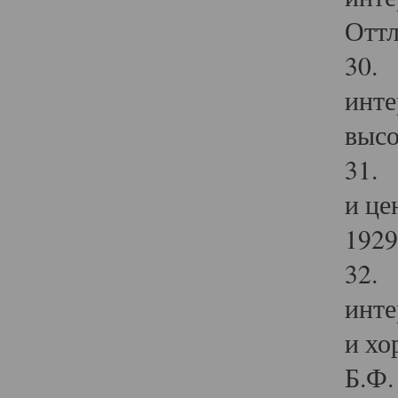
Оттл
30. 
инте
высо
31. 
и це
1929 
32. 
инте
и хо
Б.Ф. 