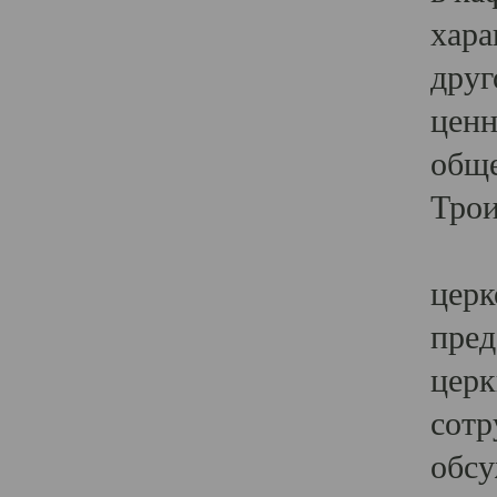
хара
друг
ценн
обще
Трои
Ярк
церк
пред
церк
сотр
обсу