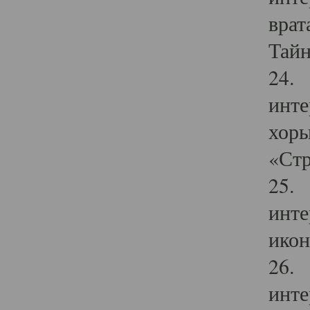
врат
Тайн
24. 
инте
хоры
«Стр
25. 
инте
икон
26. 
инте