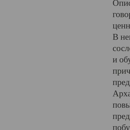
Опис
гово
ценн
В не
сосл
и об
прич
пред
Арха
повы
пред
побу