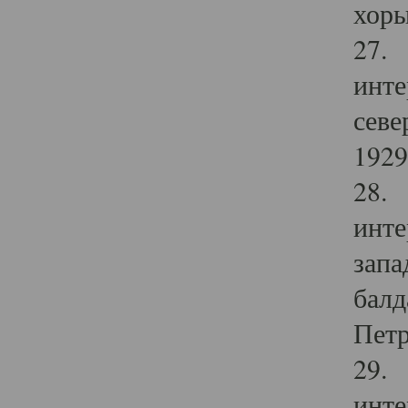
хоры
27. 
инте
севе
1929 
28. 
инте
запа
балд
Петр
29. 
инте