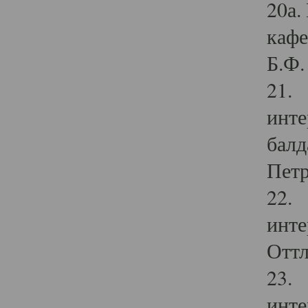
20а.
кафе
Б.Ф. 
21. 
инте
балд
Петр
22. 
инте
Оттл
23. 
инте