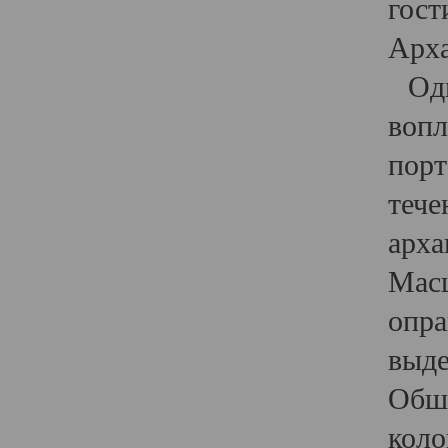
гост
Арха
Один
вопл
порт
тече
арха
Масш
опра
выде
Обши
коло