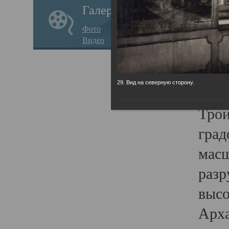
Галерея
годо
Фото
прав
Видео
кафе
Воз
29. Вид на северную сторону.
Арха
Трои
град
масш
разр
высо
Арха