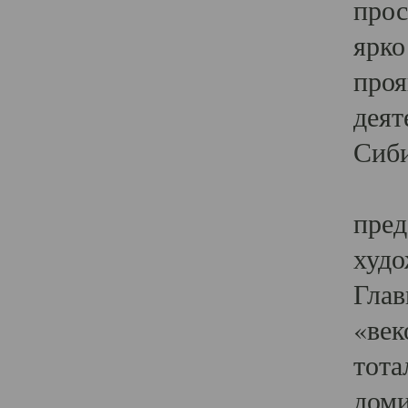
прос
ярко
проя
деят
Сиби
Одн
пред
худо
Глав
«век
тота
доми