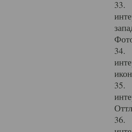
33. 
инте
запа
Фото
34. 
инте
икон
35. 
инте
Оттл
36. 
инте