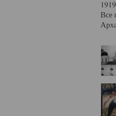
1919
Все 
Арха