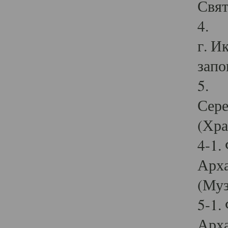
Свят
4. И
г. И
запо
5. И
Сере
(Хра
4-1.
Арха
(Муз
5-1.
Арха