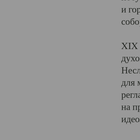
и го
собо
Явл
XIX 
духо
Несл
для 
регл
на п
идео
Поя