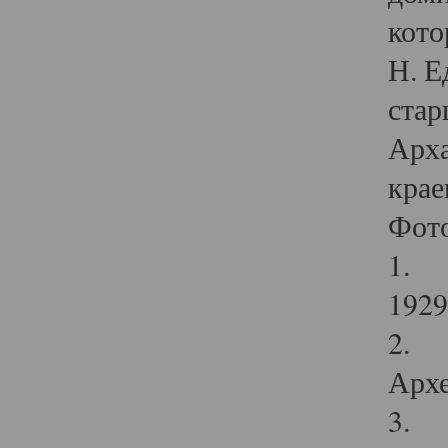
кото
Н. Е
стар
Арха
крае
Фот
1. С
1929 
2. Р
Архе
3. Ф