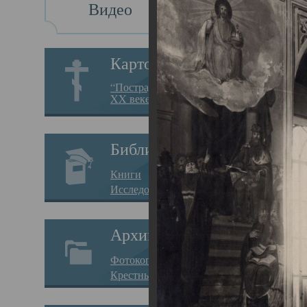
Видео
Св
Картотека
Свя
“Пострадавшие за веру в
XX веке на Севере”
23.12.
Сего
Библиотека
мере
Книги
целе
Исследования
резу
Архив
памя
Фотокопии дел
Арха
Крестные ходы
борь