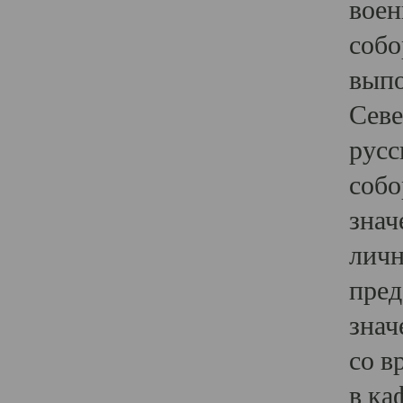
воен
собо
выпо
Севе
русс
собо
знач
личн
пред
знач
со в
в ка