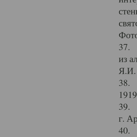
стен
свят
Фото
37. 
из а
Я.И. 
38. 
1919
39. 
г. А
40. 