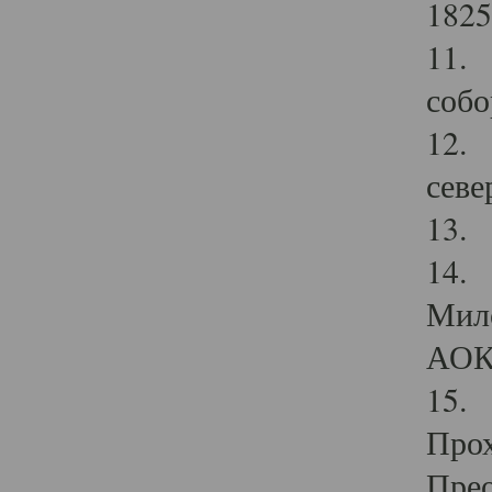
1825
11.
собо
12. 
севе
13.
14. 
Мило
АОК
15. 
Прох
Прео