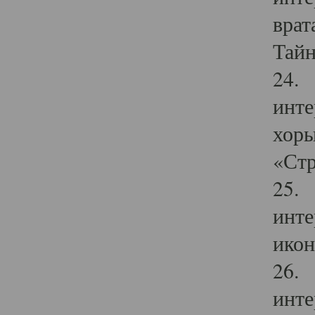
врат
Тайн
24. 
инте
хоры
«Стр
25. 
инте
икон
26. 
инте