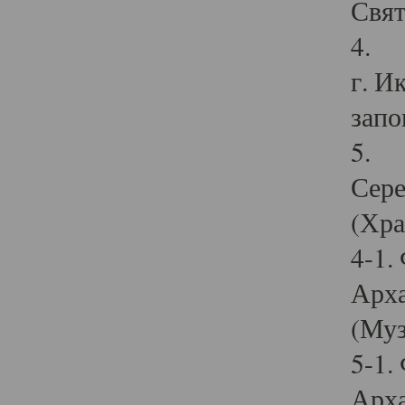
Свят
4. И
г. И
запо
5. И
Сере
(Хра
4-1.
Арха
(Муз
5-1.
Арха