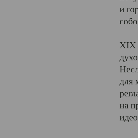
и го
собо
Явл
XIX 
духо
Несл
для 
регл
на п
идео
Поя