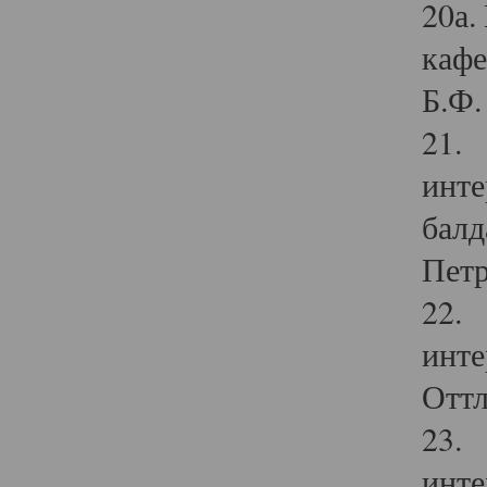
20а.
кафе
Б.Ф. 
21. 
инте
балд
Петр
22. 
инте
Оттл
23. 
инте