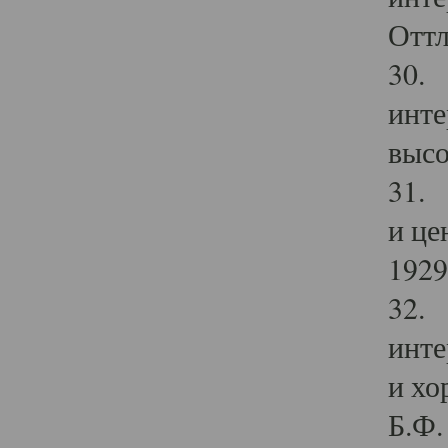
Оттл
30. 
инте
высо
31. 
и це
1929 
32. 
инте
и хо
Б.Ф. 