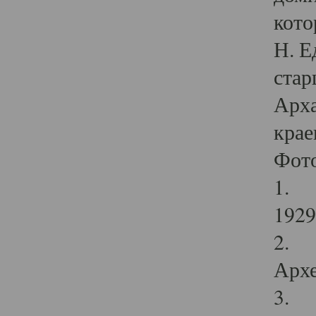
кото
Н. Е
стар
Арха
крае
Фот
1. С
1929 
2. Р
Архе
3. Ф