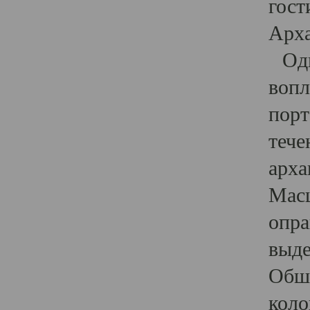
гост
Арха
Один
вопл
порт
тече
арха
Масш
опра
выде
Обши
коло