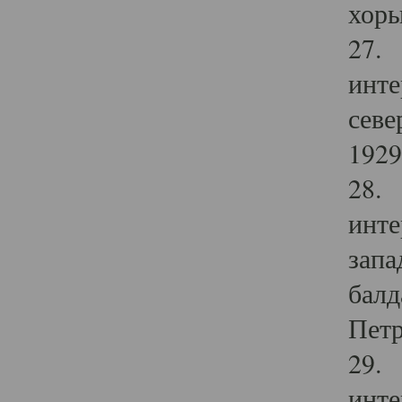
хоры
27. 
инте
севе
1929 
28. 
инте
запа
балд
Петр
29. 
инте