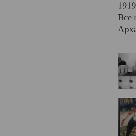
1919
Все 
Арха