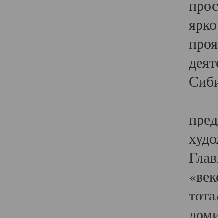
прос
ярко
проя
деят
Сиби
Одн
пред
худо
Глав
«век
тота
доми