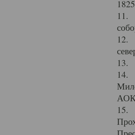
1825
11.
собо
12. 
севе
13.
14. 
Мило
АОК
15. 
Прох
Прео