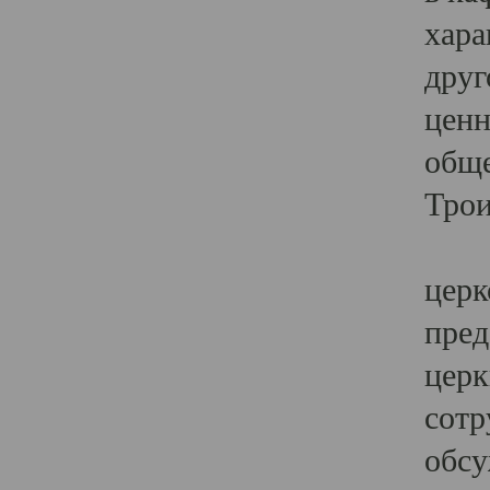
хара
друг
ценн
обще
Трои
Ярк
церк
пред
церк
сотр
обсу