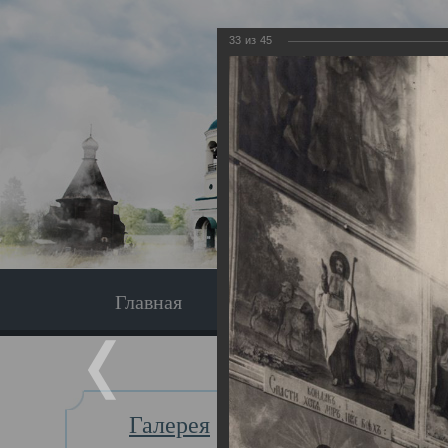
33
из
45
Главная
Экскурсия
Главная
Галерея