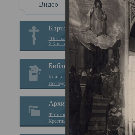
Видео
Св
Картотека
Свя
“Пострадавшие за веру в
XX веке на Севере”
23.12.
Сего
Библиотека
мере
Книги
целе
Исследования
резу
Архив
памя
Фотокопии дел
Арха
Крестные ходы
борь