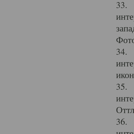
33. 
инте
запа
Фото
34. 
инте
икон
35. 
инте
Оттл
36. 
инте