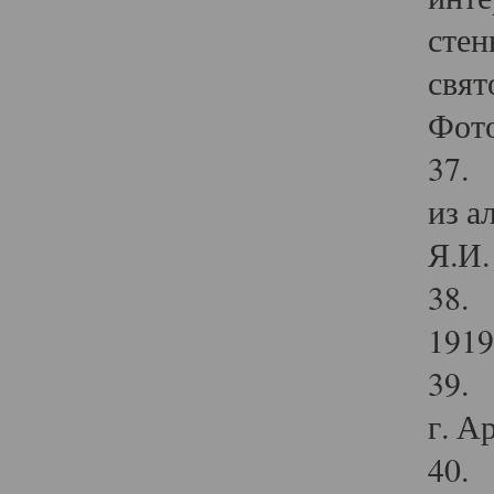
стен
свят
Фото
37. 
из а
Я.И. 
38. 
1919
39. 
г. А
40. 