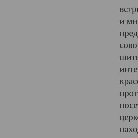
встр
и мн
пред
сово
шить
инте
крас
прот
посе
церк
нахо