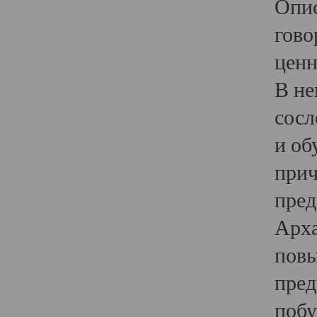
Опис
гово
ценн
В не
сосл
и об
прич
пред
Арха
повы
пред
побу