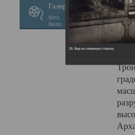
Галерея
годо
Фото
прав
Видео
кафе
Воз
29. Вид на северную сторону.
Арха
Трои
град
масш
разр
высо
Арха