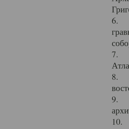
Григ
6. П
грав
собо
7. Г
Атла
8. С
вост
9. С
архи
10. 