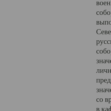
воен
собо
выпо
Севе
русс
собо
знач
личн
пред
знач
со в
в ка