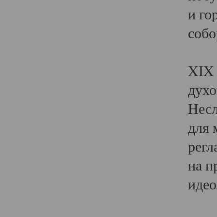
и го
собо
Явл
XIX 
духо
Несл
для 
регл
на п
идео
Поя