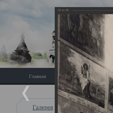
33
из
45
Главная
Экскурсия
Главная
Галерея