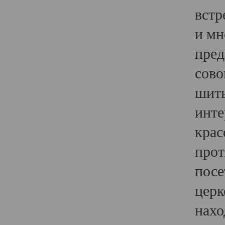
встр
и мн
пред
сово
шить
инте
крас
прот
посе
церк
нахо