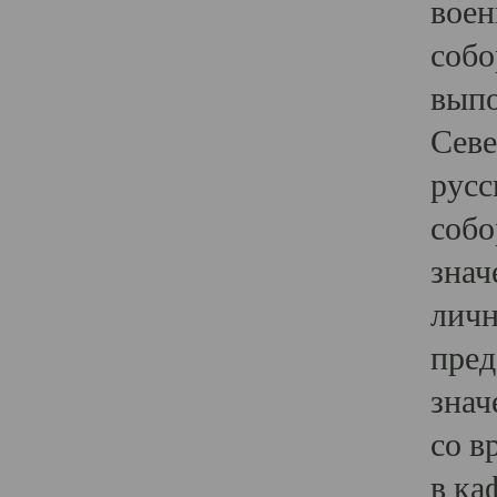
воен
собо
выпо
Севе
русс
собо
знач
личн
пред
знач
со в
в ка