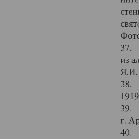
стен
свят
Фото
37. 
из а
Я.И. 
38. 
1919
39. 
г. А
40. 