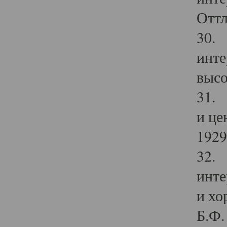
Оттл
30. 
инте
высо
31. 
и це
1929 
32. 
инте
и хо
Б.Ф. 