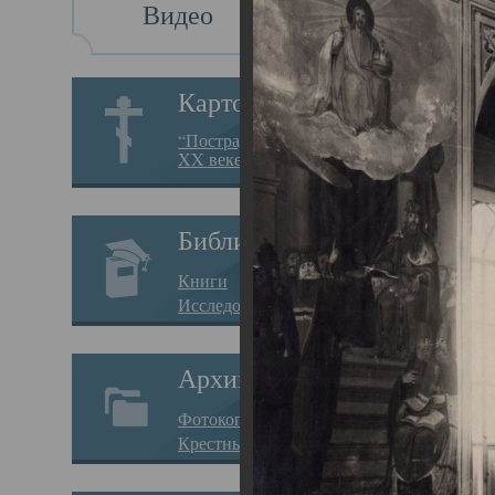
Видео
Св
Картотека
Свя
“Пострадавшие за веру в
XX веке на Севере”
23.12.
Сего
Библиотека
мере
Книги
целе
Исследования
резу
Архив
памя
Фотокопии дел
Арха
Крестные ходы
борь