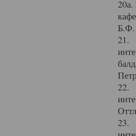
20а.
кафе
Б.Ф. 
21. 
инте
балд
Петр
22. 
инте
Оттл
23. 
инте