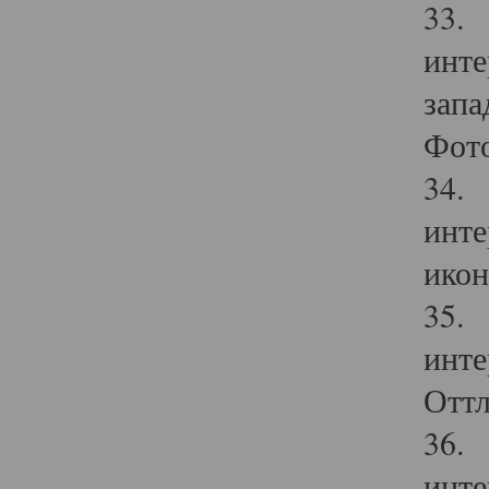
33. 
инте
запа
Фото
34. 
инте
икон
35. 
инте
Оттл
36. 
инте