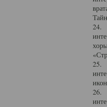
врат
Тайн
24. 
инте
хоры
«Стр
25. 
инте
икон
26. 
инте