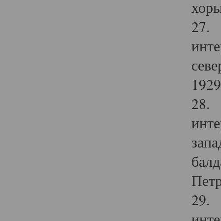
хоры
27. 
инте
севе
1929 
28. 
инте
запа
балд
Петр
29. 
инте