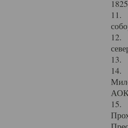
1825
11.
собо
12. 
севе
13.
14. 
Мило
АОК
15. 
Прох
Прео