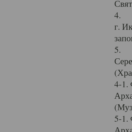
Свят
4. И
г. И
запо
5. И
Сере
(Хра
4-1.
Арха
(Муз
5-1.
Арха