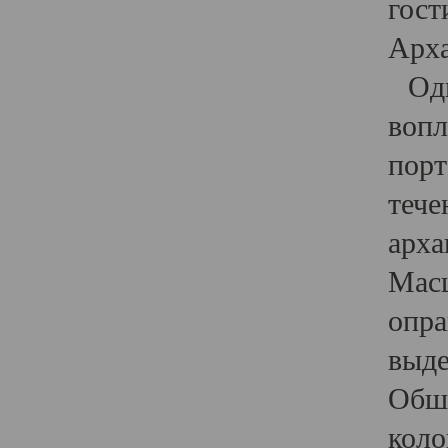
гост
Арха
Один
вопл
порт
тече
арха
Масш
опра
выде
Обши
коло