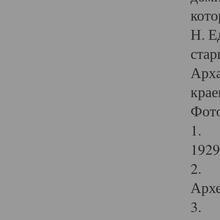
кото
Н. Е
стар
Арха
крае
Фот
1. С
1929 
2. Р
Архе
3. Ф