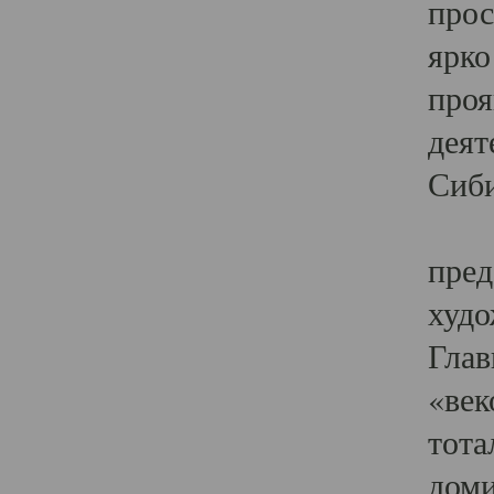
прос
ярко
проя
деят
Сиби
Одн
пред
худо
Глав
«век
тота
доми