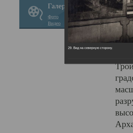
Галерея
годо
Фото
прав
Видео
кафе
Воз
29. Вид на северную сторону.
Арха
Трои
град
масш
разр
высо
Арха