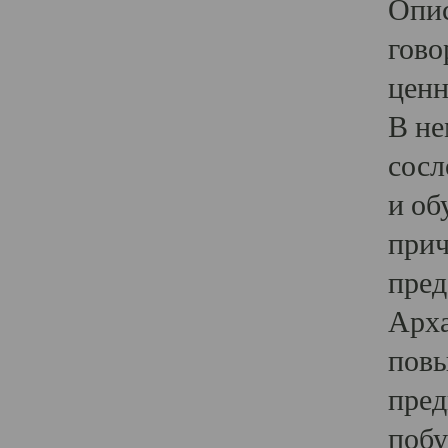
Опис
гово
ценн
В не
сосл
и об
прич
пред
Арха
повы
пред
побу