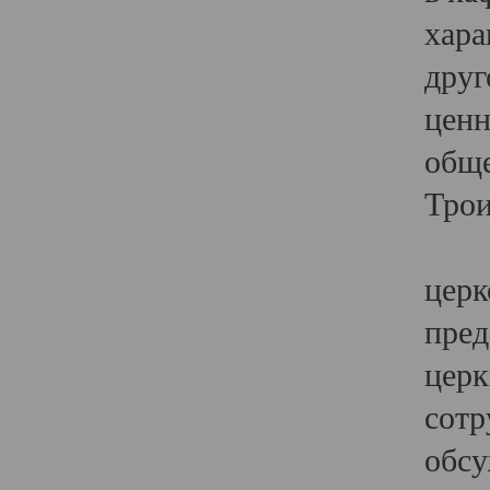
хара
друг
ценн
обще
Трои
Ярк
церк
пред
церк
сотр
обсу