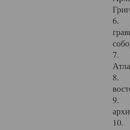
Григ
6. П
грав
собо
7. Г
Атла
8. С
вост
9. С
архи
10. 