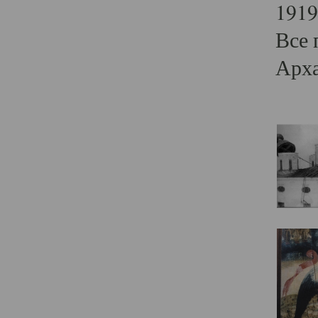
1919
Все 
Арха