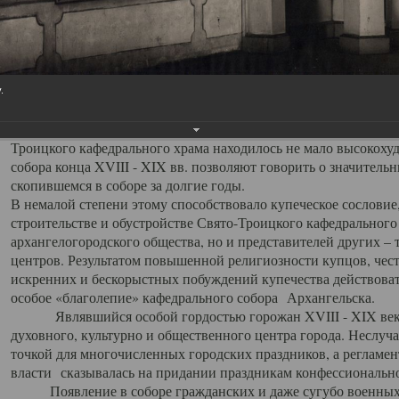
заслуженно выделяя из многочисленных культовых построек 
иконостас украшенный колоннами ионического стиля, с един
царскими вратами, изящным фронтоном и множеством резных,
собой поистине художественную ценность. В совокупности же
шитьем, многочисленными предметами церковной утвари интер
.
неповторимый красочный ансамбль декоративного убранства с
поражающий воображение своих посетителей. В соборной ризн
Троицкого кафедрального храма находилось не мало высокох
собора конца XVIII - XIX вв. позволяют говорить о значител
скопившемся в соборе за долгие годы.
В немалой степени этому способствовало купеческое сословие
строительстве и обустройстве Свято-Троицкого кафедрального 
архангелогородского общества, но и представителей других –
центров. Результатом повышенной религиозности купцов, чес
искренних и бескорыстных побуждений купечества действовать 
особое «благолепие» кафедрального собора Архангельска.
Являвшийся особой гордостью горожан XVIII - XIX века
духовного, культурно и общественного центра города. Неслуч
точкой для многочисленных городских праздников, а регламен
власти сказывалась на придании праздникам конфессионально
Появление в соборе гражданских и даже сугубо военных 