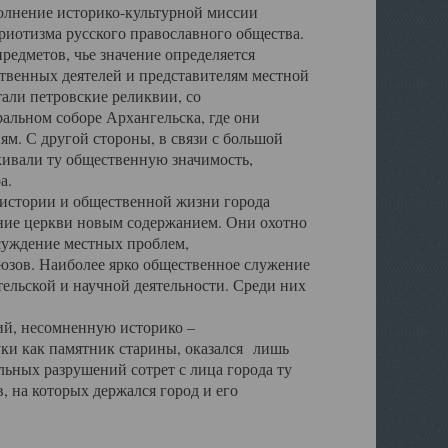
полнение историко-культурной миссии
триотизма русского православного общества.
редметов, чье значение определяется
твенных деятелей и представителям местной
тали петровские реликвии, со
альном соборе Архангельска, где они
м. С другой стороны, в связи с большой
кивали ту общественную значимость,
а.
тории и общественной жизни города
ение церкви новым содержанием. Они охотно
бсуждение местных проблем,
юзов. Наиболее ярко общественное служение
ельской и научной деятельности. Среди них
й, несомненную историко –
ауки как памятник старины, оказался лишь
ьных разрушений сотрет с лица города ту
 на которых держался город и его