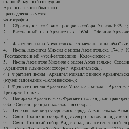
старший научный сотрудник
Архангельского областного
краеведческого музея.
Фотографии:
1. Сброс купола со Свято-Троицкого собора. Апрель 1929 г.;
2. Рисованный план Архангельска. 1694 г. Сборник Археолог
г.;
3. Фрагмент плана Архангельска с отмеченным на нём Свято
4. Икона. Архангел Михаил с видом Архангельска. 1741 г. 
(Государственный музей-заповедник «Коломенское»);
5. Икона Архангела Михаила с видом Архангельска. Середин
(Хранится в Ильинском соборе г. Архангельска.);
4-1. Фрагмент иконы «Архангел Михаил с видом Архангельска
(Музей-заповедник «Коломенское».);
5-1. Фрагмент иконы Архангела Михаила с видом г. Архангель
Григорий Попов.;
6. Панорама Архангельска. Фрагмент голландской гравюры с
собор Святой Троицы и колокольня собора.;
7. Генеральный вид губернского города Архангельска. Атлас 
8. Свято-Троицкий собор. Вид с северо-востока и вид с восто
9. Свято-Троицкий собор. Вид с запада и архитектурный чер
10. Свято-Троицкий собор. Вид с Северной Двины. 1825 г. А