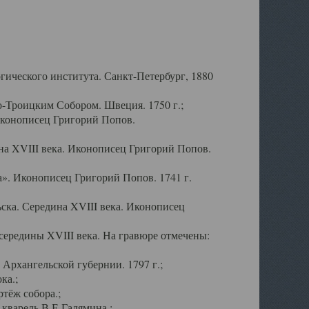
ического института. Санкт-Петербург, 1880
-Троицким Собором. Швеция. 1750 г.;
Иконописец Григорий Попов.
а XVIII века. Иконописец Григорий Попов.
». Иконописец Григорий Попов. 1741 г.
ска. Середина XVIII века. Иконописец
ередины XVIII века. На гравюре отмечены:
Архангельской губернии. 1797 г.;
ка.;
тёж собора.;
кварель В.Е.Галямина.;