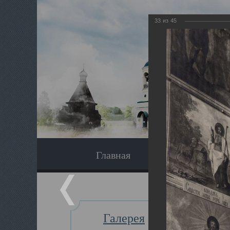
33
из
45
Главная
Экскурсия
Галерея