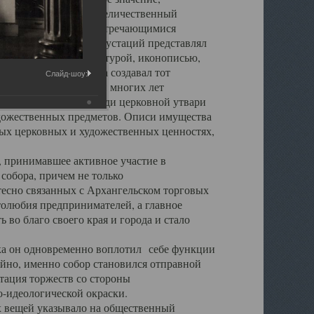
города. Обширный и величественный
ственными нигде не встречающимися
 символических инкрустаций представлял
 с живописью, скульптурой, иконописью,
ьер Троицкого храма создавал тот
Слайд-шоу:
обора, на протяжении многих лет
ице, библиотеке, среди церковной утвари
удожественных предметов. Описи имущества
ьных церковных и художественных ценностях,
, принимавшее активное участие в
собора, причем не только
 тесно связанных с Архангельском торговых
толюбия предпринимателей, а главное
во благо своего края и города и стало
 он одновременно воплотил себе функции
айно, именно собор становился отправной
тация торжеств со стороны
-идеологической окраски.
вещей указывало на общественный