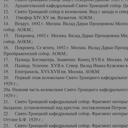
11. Архангельский кафедральный Свято-Троицкий собор. Цен
12. Свято-Троицкий собор и колокольня. Вид с запада и север
13. Омофор XIV-XV вв. Византия. АОКМ.;
14. Воздух. 1692 г. Москва. Вклад Дарьи Прохоровны Мило
собор. АОКМ.;
15. Покровец. 1692 г. Москва. Вклад Дарьи Прохоровны Ми
собор. АОКМ.;
16. Покровец. Се ягнец. 1692 г. Москва. Вклад Дарьи Прох
Преображенский собор. АОКМ.;
17. Палица. Богоматерь. Знамение. Конец XVII в. Москва. 
18. Палица. Успение. XVII в. Север. Вклад Ивана Кузвлева 
19. Епитрахиль. XVI-XVII вв. Москва. АОКМ;
20. Первый этаж колокольни Свято-Троицкого кафедрального
1929 г.;
20а. Нижняя часть колокольни Свято-Троицкого кафедрального
1929 г.;
21. Свято-Троицкий кафедральный собор. Фрагмент интерьер
балдахин, установленный над крестом, поставленным Петром I
22. Свято-Троицкий кафедральный собор. Фрагмент интерьер
Оттлие Б.Ф. 1929 г.;
23. Свято-Троицкий кафедральный собор. Фрагмент интерье