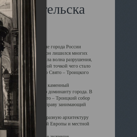
 Архангельска
 чем другие губернские города России
 в результате которых он лишился многих
у Архангельску ударила волна разрушения,
 20 –х годов. Отправной точкой чего стало
нсамбля кафедрального Свято – Троицкого
а, величественный каменный
ю и градостроительную доминанту города. В
оть до разрушения Свято – Троицкий собор
ний Архангельска, по праву занимающий
ртине Архангельска.
 себе яркую и своеобразную архитектуру
ниями России, Западной Европы и местной
вали его кафедральное значение,