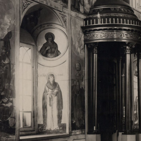
Свято-Троицкий собор
Свято-Троицкий собор Архангельска
23.12.2015
Сегодня мы можем говорить, что Архангельск в большей мере,
пострадал от целенаправленных систематических разрушений,
выдающихся памятников архитектуры. Больше всего по старом
вызванная борьбой с религией, набравшая особую силу в конце
разрушение православного центра архангельской губернии - а
собора Архангельска.
Возникнув в начале XVIII века в центре Архангельск
двухэтажный Троицкий собор, сразу превратился в зрительну
XVIII веке по масштабам ему не было равных на Севере. Впл
оставался самым высоким и значительным из городских строе
второе место, после гостиных дворов, в градостроительной ка
Один из самых больших и светлых соборов России воплотил в
портового города с отраженными в ней архитектурными тече
архангелогородской школы церковного зодчества.
Масштабность, благолепие и богатство собора, вполне оправды