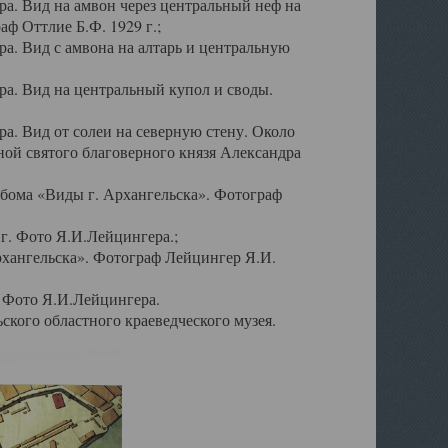
а. Вид на амвон через центральный неф на
аф Оттлие Б.Ф. 1929 г.;
. Вид с амвона на алтарь и центральную
а. Вид на центральный купол и своды.
. Вид от солеи на северную стену. Около
ой святого благоверного князя Александра
бома «Виды г. Архангельска». Фотограф
г. Фото Я.И.Лейцингера.;
рхангельска». Фотограф Лейцингер Я.И.
. Фото Я.И.Лейцингера.
кого областного краеведческого музея.