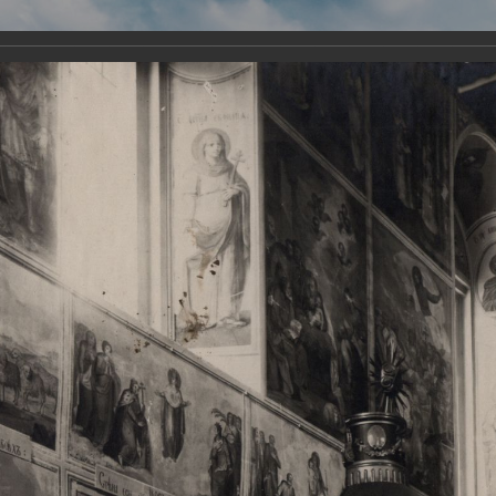
Виртуа
Новомученико
Земли А
Сайт создан по благосло
и Холмо
Наследники
Галерея
Главная
Галерея
Храмы-мученики Архангельска
Свято-Тро