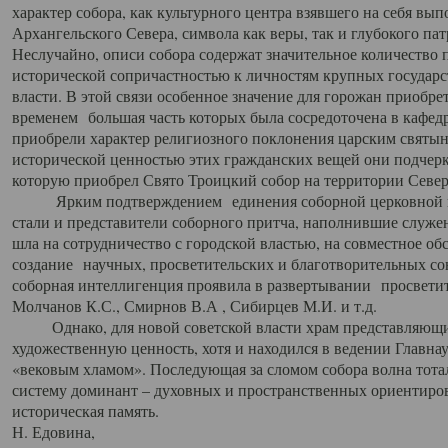
характер собора, как культурного центра взявшего на себя вы
Архангельского Севера, символа как веры, так и глубокого па
Неслучайно, описи собора содержат значительное количество п
исторической сопричастностью к личностям крупных государс
власти. В этой связи особенное значение для горожан приобре
временем большая часть которых была сосредоточена в кафедр
приобрели характер религиозного поклонения царским святыня
исторической ценностью этих гражданских вещей они подчер
которую приобрел Свято Троицкий собор на территории Север
Ярким подтверждением единения соборной церковной ис
стали и представители соборного притча, наполнившие служ
шла на сотрудничество с городской властью, на совместное о
создание научных, просветительских и благотворительных со
соборная интеллигенция проявила в развертывании просветит
Молчанов К.С., Смирнов В.А , Сибирцев М.И. и т.д.
Однако, для новой советской власти храм представляющи
художественную ценность, хотя и находился в ведении Главн
«вековым хламом». Последующая за сломом собора волна тотал
систему доминант – духовных и пространственных ориентиров,
историческая память.
Н. Едовина,