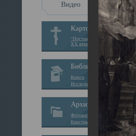
Видео
Картотека
“Пострадавшие за веру в
XX веке на Севере”
Библиотека
Книги
Исследования
Архив
Фотокопии дел
Крестные ходы