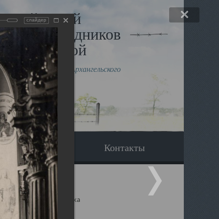
льный музей
слайдер
в и исповедников
рхангельской
влению митрополита Архангельского
горского Даниила
Вопрос-ответ
Контакты
ицкий собор Архангельска