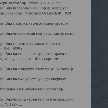
ери. Фотограф Оттлие Б.Ф. 1929 г.;
а. Вид через северный неф на западную
трашный суд». Фотограф Оттлие Б.Ф. 1929
. Вид с амвона на левое крыло первого
а. Вид через южный неф на западную стену
а. Вид с высоты западных хоров на
 Б.Ф. 1929 г.;
а. Вид на юго-восточную часть храма с
дахин, установленный над крестом,
а. Вид на северную стену храма. Фотограф
ра. Вид на южную стену и два опорных
;
тральная часть иконостаса. Фотограф
а. Вид через центральный неф на западную
Б.Ф. 1929 г.;