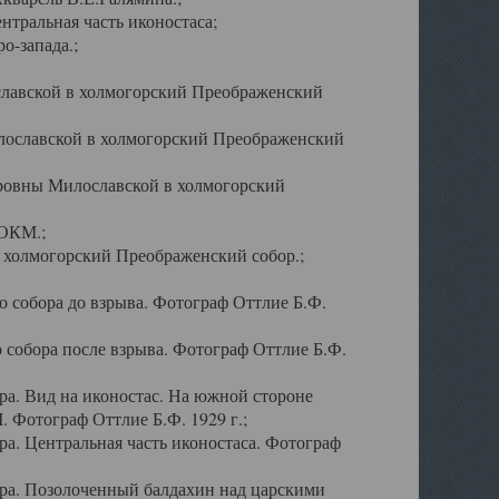
тральная часть иконостаса;
о-запада.;
славской в холмогорский Преображенский
лославской в холмогорский Преображенский
оровны Милославской в холмогорский
АОКМ.;
в холмогорский Преображенский собор.;
 собора до взрыва. Фотограф Оттлие Б.Ф.
 собора после взрыва. Фотограф Оттлие Б.Ф.
а. Вид на иконостас. На южной стороне
. Фотограф Оттлие Б.Ф. 1929 г.;
а. Центральная часть иконостаса. Фотограф
ра. Позолоченный балдахин над царскими