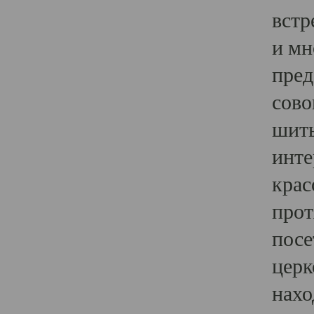
встр
и мн
пред
сово
шить
инте
крас
прот
посе
церк
нахо