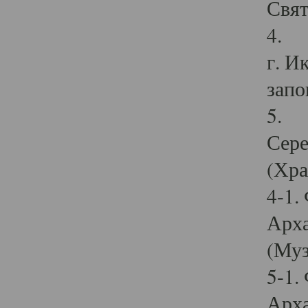
Свят
4. И
г. И
запо
5. И
Сере
(Хра
4-1.
Арха
(Муз
5-1.
Арха