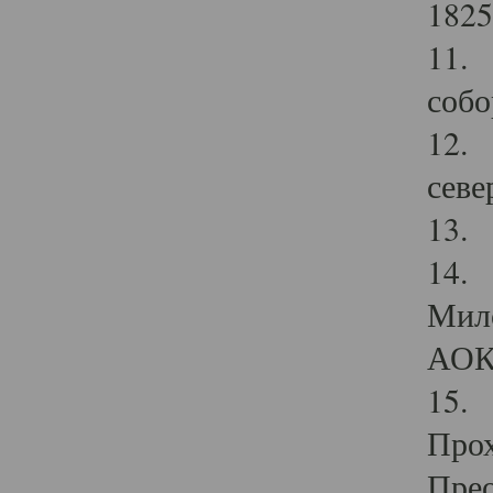
1825
11.
собо
12. 
севе
13.
14. 
Мило
АОК
15. 
Прох
Прео