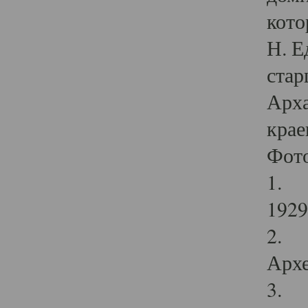
кото
Н. Е
стар
Арха
крае
Фот
1. С
1929 
2. Р
Архе
3. Ф