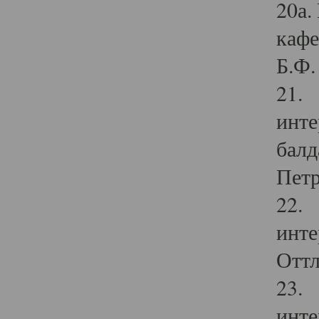
20а.
кафе
Б.Ф. 
21. 
инте
балд
Петр
22. 
инте
Оттл
23. 
инте