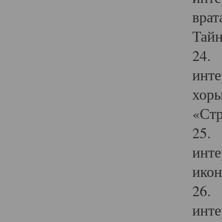
врат
Тайн
24. 
инте
хоры
«Стр
25. 
инте
икон
26. 
инте