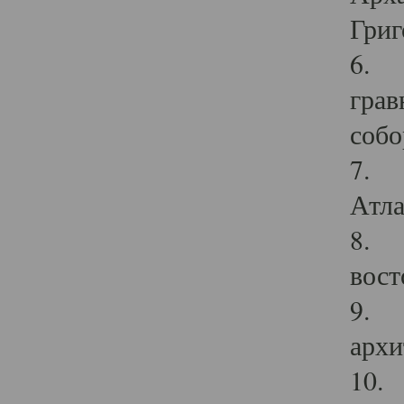
Григ
6. П
грав
собо
7. Г
Атла
8. С
вост
9. С
архи
10. 