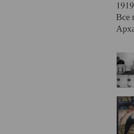
1919
Все 
Арха