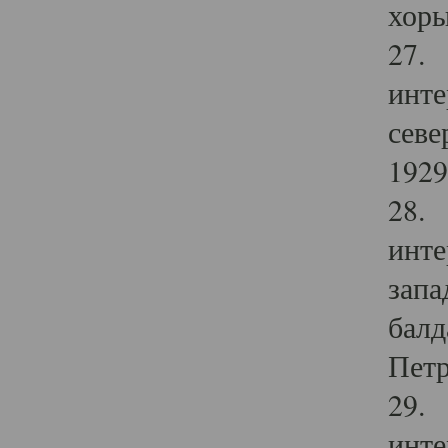
хоры
27. 
инте
севе
1929 
28. 
инте
запа
балд
Петр
29. 
инте