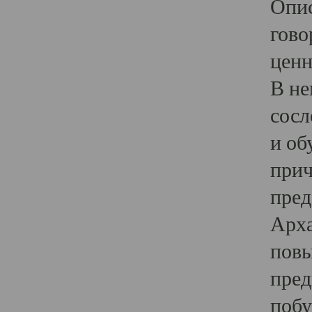
Опис
гово
ценн
В не
сосл
и об
прич
пред
Арха
повы
пред
побу