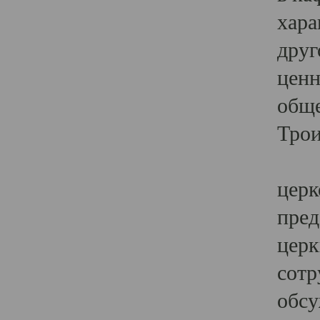
хара
друг
ценн
обще
Трои
Ярк
церк
пред
церк
сотр
обсу