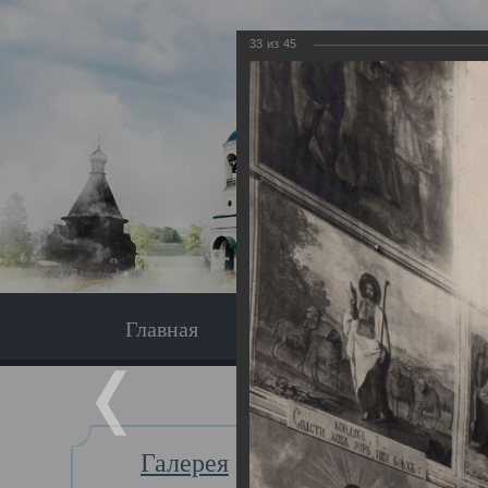
33
из
45
Главная
Экскурсия
Главная
Галерея