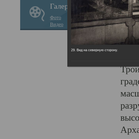
Галерея
годо
Фото
прав
Видео
кафе
Воз
29. Вид на северную сторону.
Арха
Трои
град
масш
разр
высо
Арха