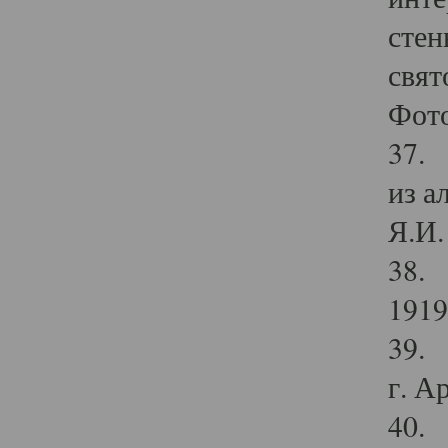
стен
свят
Фото
37. 
из а
Я.И. 
38. 
1919
39. 
г. А
40. 