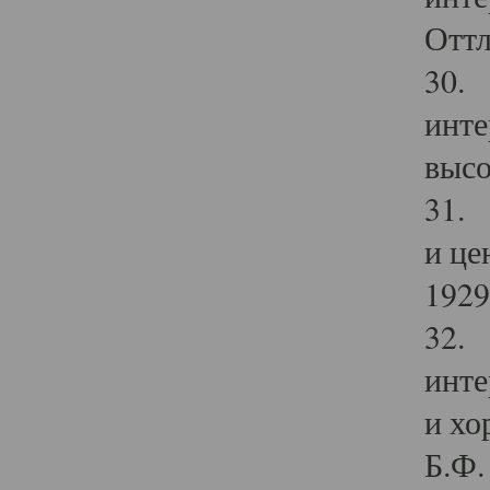
Оттл
30. 
инте
высо
31. 
и це
1929 
32. 
инте
и хо
Б.Ф. 