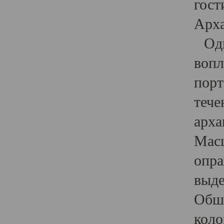
гост
Арха
Один
вопл
порт
тече
арха
Масш
опра
выде
Обши
коло