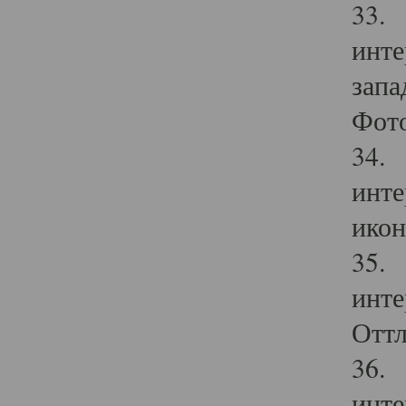
33. 
инте
запа
Фото
34. 
инте
икон
35. 
инте
Оттл
36. 
инте