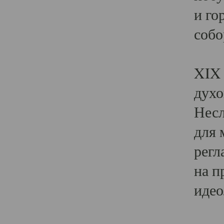
и го
собо
Явл
XIX 
духо
Несл
для 
регл
на п
идео
Поя