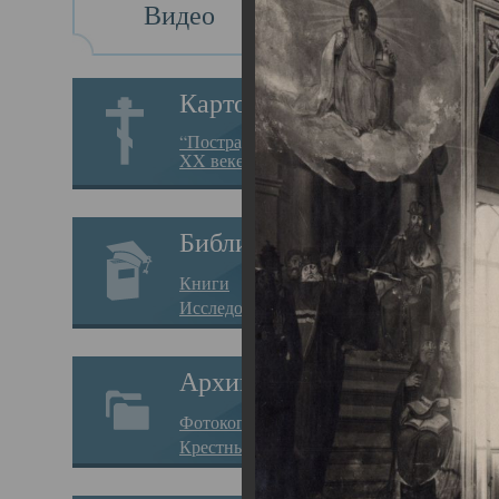
Видео
Св
Картотека
Свя
“Пострадавшие за веру в
XX веке на Севере”
23.12.
Сего
Библиотека
мере
Книги
целе
Исследования
резу
Архив
памя
Фотокопии дел
Арха
Крестные ходы
борь