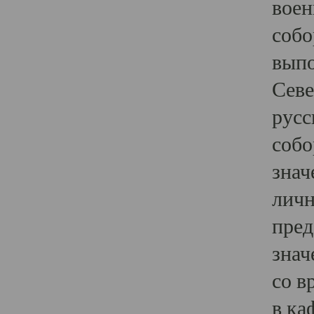
воен
собо
выпо
Севе
русс
собо
знач
личн
пред
знач
со в
в ка