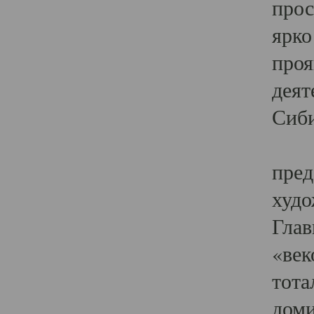
прос
ярко
проя
деят
Сиби
Одн
пред
худо
Глав
«век
тота
доми