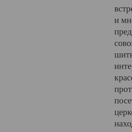
встр
и мн
пред
сово
шить
инте
крас
прот
посе
церк
нахо