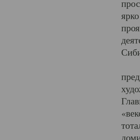
прос
ярко
проя
деят
Сиби
Одн
пред
худо
Глав
«век
тота
доми