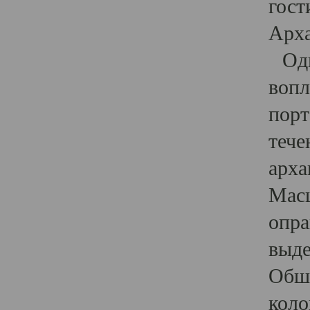
гост
Арха
Один
вопл
порт
тече
арха
Масш
опра
выде
Обши
коло