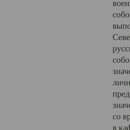
воен
собо
выпо
Севе
русс
собо
знач
личн
пред
знач
со в
в ка