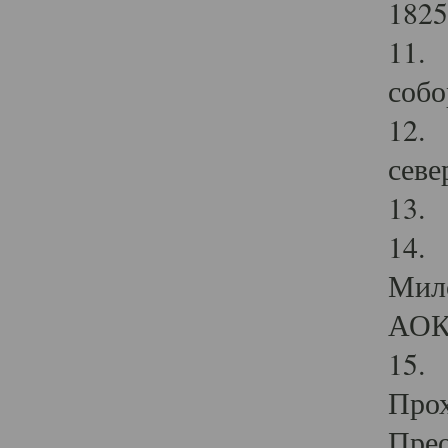
1825
11.
собо
12. 
севе
13.
14. 
Мило
АОК
15. 
Прох
Прео