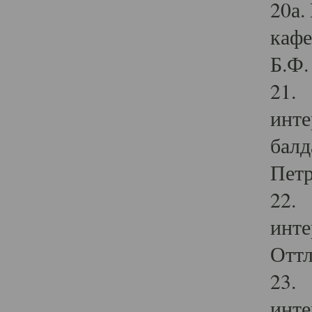
20а.
кафе
Б.Ф. 
21. 
инте
балд
Петр
22. 
инте
Оттл
23. 
инте