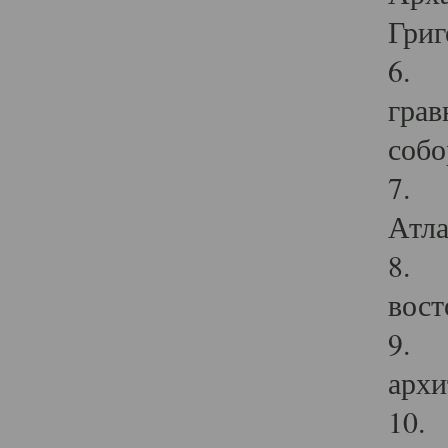
Григ
6. П
грав
собо
7. Г
Атла
8. С
вост
9. С
архи
10. 