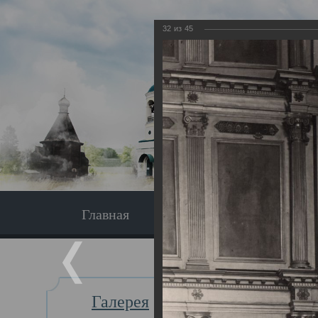
32
из
45
Главная
Экскурсия
Главная
Галерея