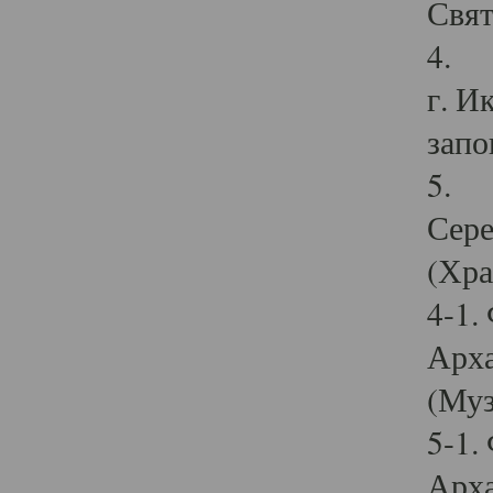
Свят
4. И
г. И
запо
5. И
Сере
(Хра
4-1.
Арха
(Муз
5-1.
Арха