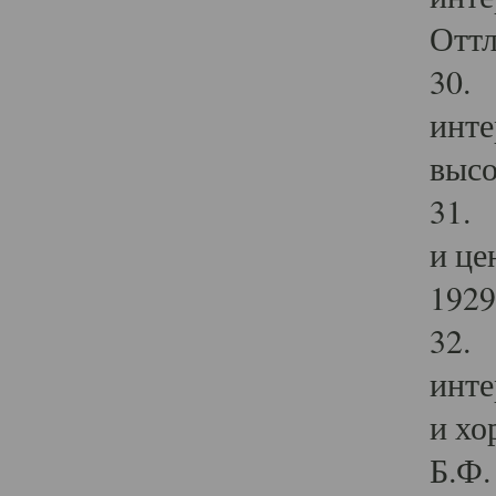
Оттл
30. 
инте
высо
31. 
и це
1929 
32. 
инте
и хо
Б.Ф. 