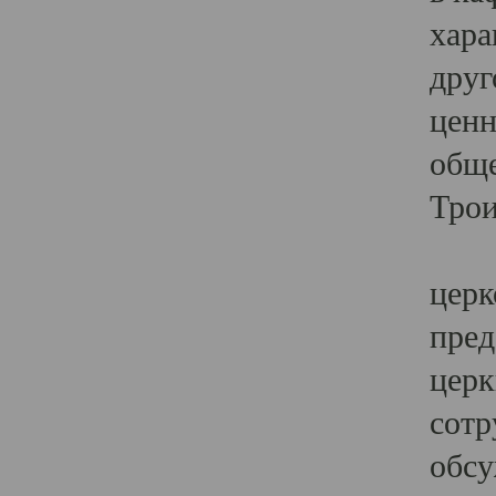
хара
друг
ценн
обще
Трои
Ярк
церк
пред
церк
сотр
обсу