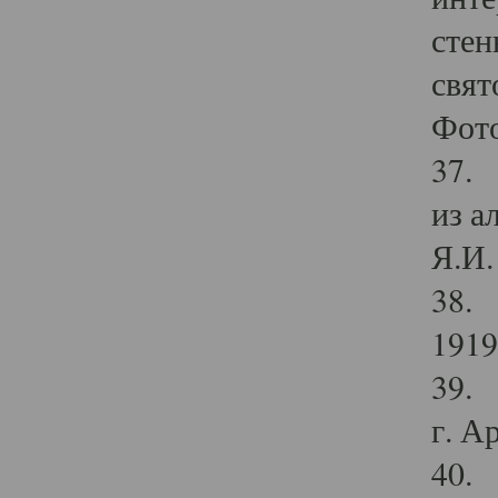
стен
свят
Фото
37. 
из а
Я.И. 
38. 
1919
39. 
г. А
40. 