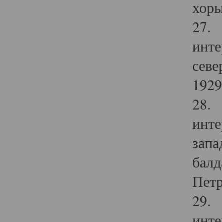
хоры
27. 
инте
севе
1929 
28. 
инте
запа
балд
Петр
29. 
инте