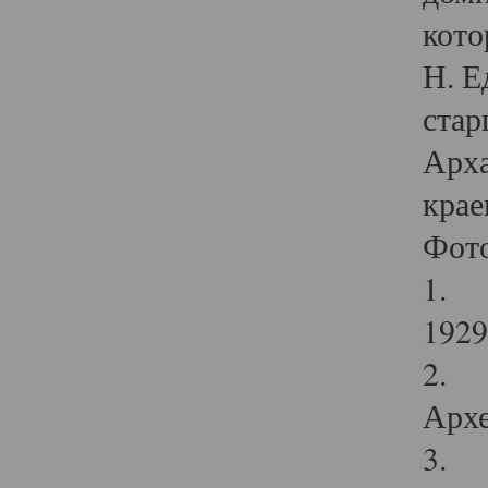
кото
Н. Е
стар
Арха
крае
Фот
1. С
1929 
2. Р
Архе
3. Ф