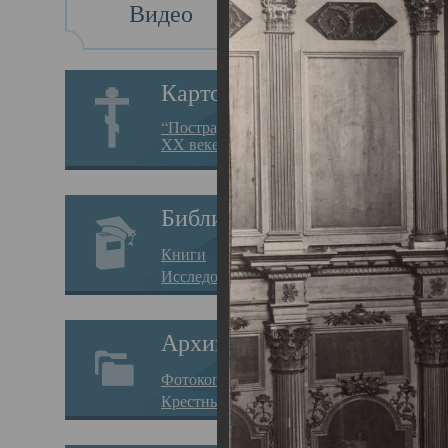
Видео
Св
Картотека
Свя
“Пострадавшие за веру в
XX веке на Севере”
23.12.
Сего
Библиотека
мере
Книги
целе
Исследования
резу
Архив
памя
Фотокопии дел
Арха
Крестные ходы
борь