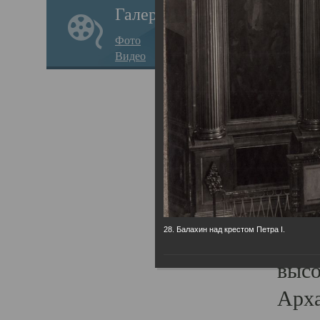
Галерея
годо
Фото
прав
Видео
кафе
Воз
Арха
Трои
град
масш
28. Балахин над крестом Петра I.
разр
высо
Арха