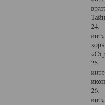
врат
Тайн
24. 
инте
хоры
«Стр
25. 
инте
икон
26. 
инте