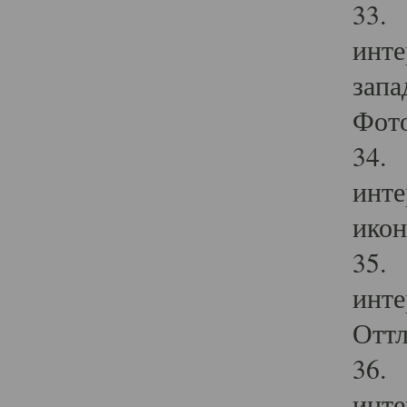
33. 
инте
запа
Фото
34. 
инте
икон
35. 
инте
Оттл
36. 
инте