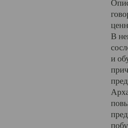
Опис
гово
ценн
В не
сосл
и об
прич
пред
Арха
повы
пред
побу