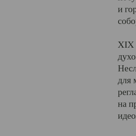
и го
собо
Явл
XIX 
духо
Несл
для 
регл
на п
идео
Поя