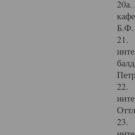
20а.
кафе
Б.Ф. 
21. 
инте
балд
Петр
22. 
инте
Оттл
23. 
инте