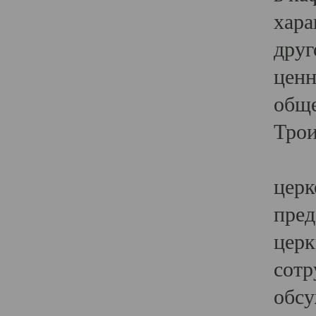
хара
друг
ценн
обще
Трои
Ярк
церк
пред
церк
сотр
обсу