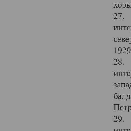
хоры
27. 
инте
севе
1929 
28. 
инте
запа
балд
Петр
29. 
инте