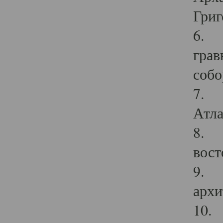
Григ
6. П
грав
собо
7. Г
Атла
8. С
вост
9. С
архи
10. 