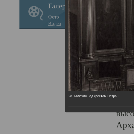
Галерея
годо
Фото
прав
Видео
кафе
Воз
Арха
Трои
град
масш
28. Балахин над крестом Петра I.
разр
высо
Арха