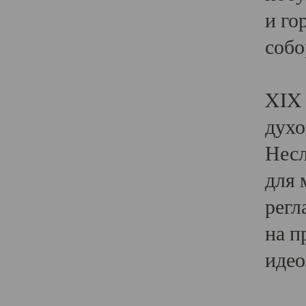
и го
собо
Явл
XIX 
духо
Несл
для 
регл
на п
идео
Поя