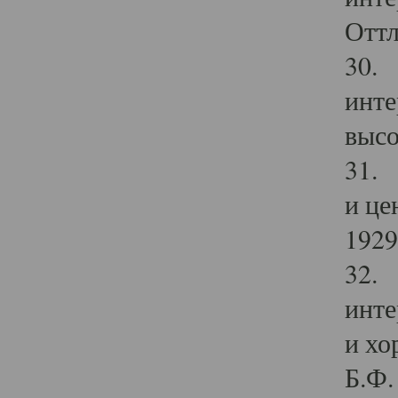
Оттл
30. 
инте
высо
31. 
и це
1929 
32. 
инте
и хо
Б.Ф. 