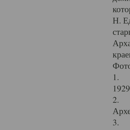
кото
Н. Е
стар
Арха
крае
Фот
1. С
1929 
2. Р
Архе
3. Ф