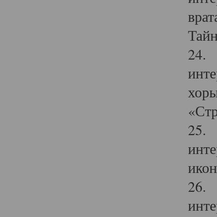
врат
Тайн
24. 
инте
хоры
«Стр
25. 
инте
икон
26. 
инте