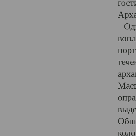
гост
Арха
Один
вопл
порт
тече
арха
Масш
опра
выде
Обши
коло