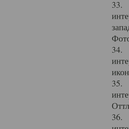
33. 
инте
запа
Фото
34. 
инте
икон
35. 
инте
Оттл
36. 
инте