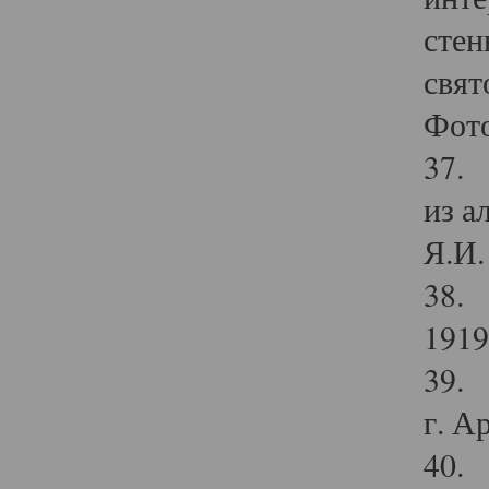
стен
свят
Фото
37. 
из а
Я.И. 
38. 
1919
39. 
г. А
40. 