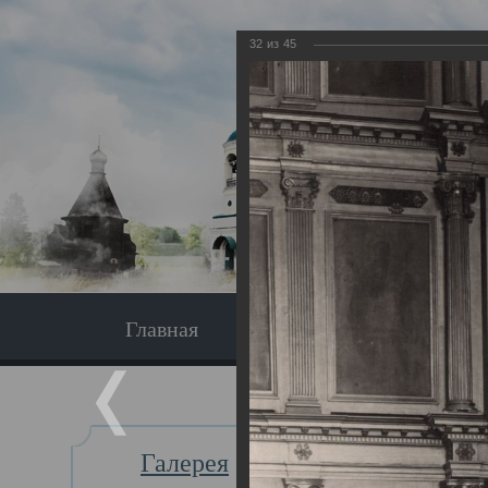
32
из
45
Главная
Экскурсия
Главная
Галерея