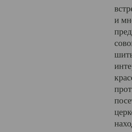
встр
и мн
пред
сово
шить
инте
крас
прот
посе
церк
нахо