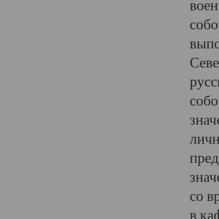
воен
собо
выпо
Севе
русс
собо
знач
личн
пред
знач
со в
в ка