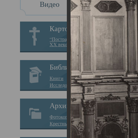
Видео
Св
Картотека
Свя
“Пострадавшие за веру в
XX веке на Севере”
23.12.
Сего
Библиотека
мере
Книги
целе
Исследования
резу
Архив
памя
Фотокопии дел
Арха
Крестные ходы
борь