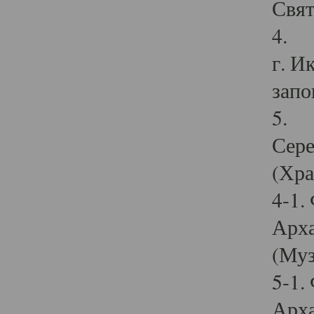
Свят
4. И
г. И
запо
5. И
Сере
(Хра
4-1.
Арха
(Муз
5-1.
Арха