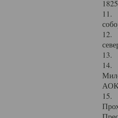
1825
11.
собо
12. 
севе
13.
14. 
Мило
АОК
15. 
Прох
Прео