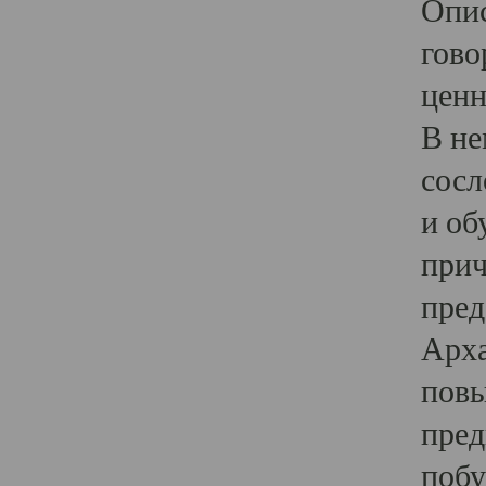
Опис
гово
ценн
В не
сосл
и об
прич
пред
Арха
повы
пред
побу