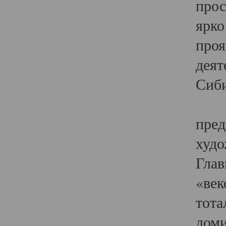
прос
ярко
проя
деят
Сиби
Одн
пред
худо
Глав
«век
тота
доми