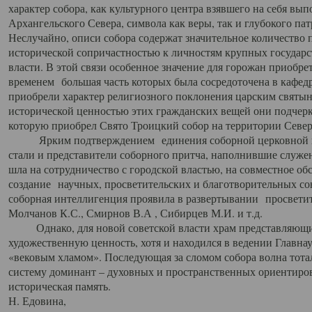
характер собора, как культурного центра взявшего на себя вы
Архангельского Севера, символа как веры, так и глубокого па
Неслучайно, описи собора содержат значительное количество п
исторической сопричастностью к личностям крупных государс
власти. В этой связи особенное значение для горожан приобре
временем большая часть которых была сосредоточена в кафедр
приобрели характер религиозного поклонения царским святыня
исторической ценностью этих гражданских вещей они подчер
которую приобрел Свято Троицкий собор на территории Север
Ярким подтверждением единения соборной церковной ис
стали и представители соборного притча, наполнившие служ
шла на сотрудничество с городской властью, на совместное о
создание научных, просветительских и благотворительных со
соборная интеллигенция проявила в развертывании просветит
Молчанов К.С., Смирнов В.А , Сибирцев М.И. и т.д.
Однако, для новой советской власти храм представляющи
художественную ценность, хотя и находился в ведении Главн
«вековым хламом». Последующая за сломом собора волна тотал
систему доминант – духовных и пространственных ориентиров,
историческая память.
Н. Едовина,