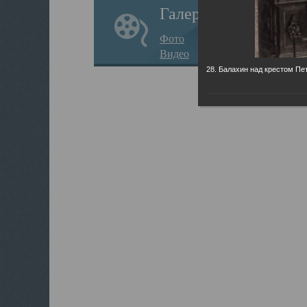
Галерея
Фото
Видео
28. Балахин над крестом Пет