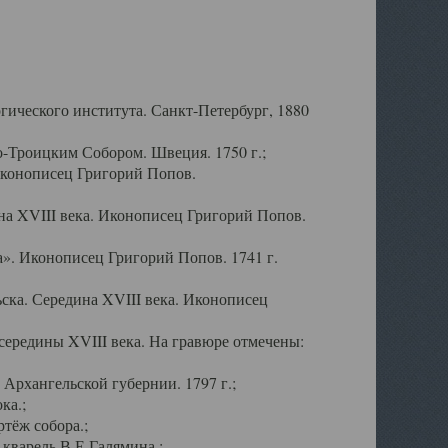
ического института. Санкт-Петербург, 1880
-Троицким Собором. Швеция. 1750 г.;
Иконописец Григорий Попов.
а XVIII века. Иконописец Григорий Попов.
». Иконописец Григорий Попов. 1741 г.
ска. Середина XVIII века. Иконописец
ередины XVIII века. На гравюре отмечены:
Архангельской губернии. 1797 г.;
ка.;
тёж собора.;
кварель В.Е.Галямина.;