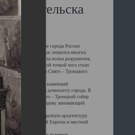
 Архангельска
 чем другие губернские города России
 в результате которых он лишился многих
у Архангельску ударила волна разрушения,
 20 –х годов. Отправной точкой чего стало
нсамбля кафедрального Свято – Троицкого
а, величественный каменный
ю и градостроительную доминанту города. В
оть до разрушения Свято – Троицкий собор
ний Архангельска, по праву занимающий
ртине Архангельска.
 себе яркую и своеобразную архитектуру
ниями России, Западной Европы и местной
вали его кафедральное значение,