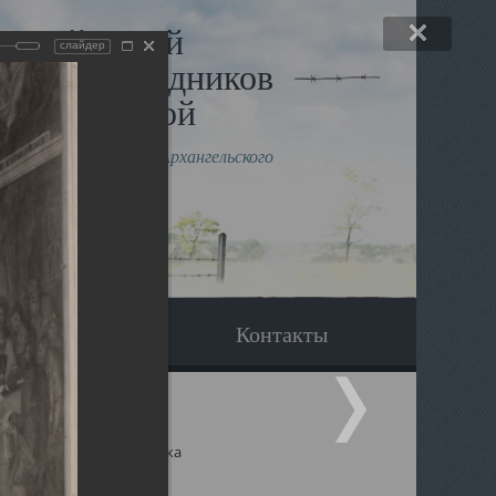
льный музей
слайдер
в и исповедников
рхангельской
влению митрополита Архангельского
горского Даниила
Вопрос-ответ
Контакты
ицкий собор Архангельска