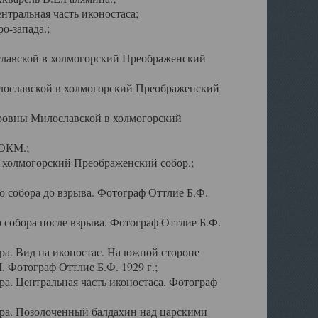
тральная часть иконостаса;
о-запада.;
славской в холмогорский Преображенский
лославской в холмогорский Преображенский
оровны Милославской в холмогорский
АОКМ.;
в холмогорский Преображенский собор.;
 собора до взрыва. Фотограф Оттлие Б.Ф.
 собора после взрыва. Фотограф Оттлие Б.Ф.
а. Вид на иконостас. На южной стороне
. Фотограф Оттлие Б.Ф. 1929 г.;
а. Центральная часть иконостаса. Фотограф
ра. Позолоченный балдахин над царскими