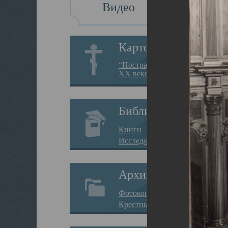
Видео
Картотека
“Пострадавшие за веру в
XX веке на Севере”
Библиотека
Книги
Исследования
Архив
Фотокопии дел
Крестные ходы