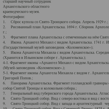
старший научный сотрудник
Архангельского областного
краеведческого музея.
Фотографии:
1. Сброс купола со Свято-Троицкого собора. Апрель 1929 г.;
2. Рисованный план Архангельска. 1694 г. Сборник Археолог
г.;
3. Фрагмент плана Архангельска с отмеченным на нём Свято
4. Икона. Архангел Михаил с видом Архангельска. 1741 г. 
(Государственный музей-заповедник «Коломенское»);
5. Икона Архангела Михаила с видом Архангельска. Середин
(Хранится в Ильинском соборе г. Архангельска.);
4-1. Фрагмент иконы «Архангел Михаил с видом Архангельска
(Музей-заповедник «Коломенское».);
5-1. Фрагмент иконы Архангела Михаила с видом г. Архангель
Григорий Попов.;
6. Панорама Архангельска. Фрагмент голландской гравюры с
собор Святой Троицы и колокольня собора.;
7. Генеральный вид губернского города Архангельска. Атлас 
8. Свято-Троицкий собор. Вид с северо-востока и вид с восто
9. Свято-Троицкий собор. Вид с запада и архитектурный чер
10. Свято-Троицкий собор. Вид с Северной Двины. 1825 г. А