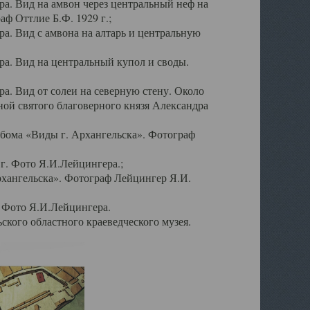
а. Вид на амвон через центральный неф на
аф Оттлие Б.Ф. 1929 г.;
. Вид с амвона на алтарь и центральную
а. Вид на центральный купол и своды.
. Вид от солеи на северную стену. Около
ой святого благоверного князя Александра
бома «Виды г. Архангельска». Фотограф
г. Фото Я.И.Лейцингера.;
рхангельска». Фотограф Лейцингер Я.И.
. Фото Я.И.Лейцингера.
кого областного краеведческого музея.