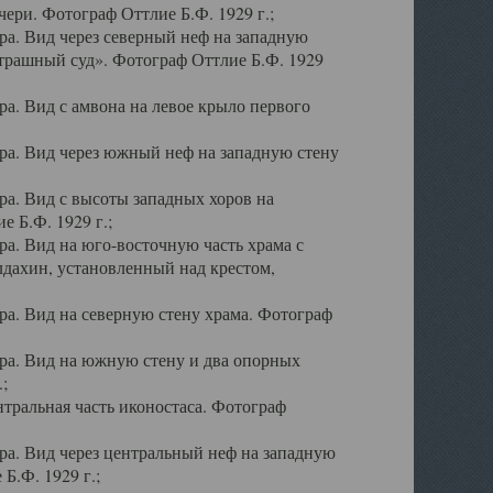
ери. Фотограф Оттлие Б.Ф. 1929 г.;
а. Вид через северный неф на западную
трашный суд». Фотограф Оттлие Б.Ф. 1929
. Вид с амвона на левое крыло первого
а. Вид через южный неф на западную стену
а. Вид с высоты западных хоров на
 Б.Ф. 1929 г.;
а. Вид на юго-восточную часть храма с
дахин, установленный над крестом,
а. Вид на северную стену храма. Фотограф
ра. Вид на южную стену и два опорных
;
тральная часть иконостаса. Фотограф
а. Вид через центральный неф на западную
Б.Ф. 1929 г.;