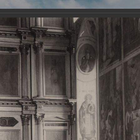
Виртуа
Новомученико
Земли А
Сайт создан по благосло
и Холмо
Наследники
Галерея
Главная
Галерея
Храмы-мученики Архангельска
Свято-Тро