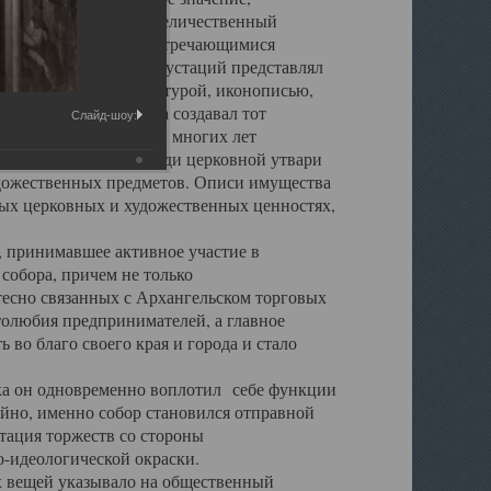
города. Обширный и величественный
ственными нигде не встречающимися
 символических инкрустаций представлял
 с живописью, скульптурой, иконописью,
ьер Троицкого храма создавал тот
Слайд-шоу:
обора, на протяжении многих лет
ице, библиотеке, среди церковной утвари
удожественных предметов. Описи имущества
ьных церковных и художественных ценностях,
, принимавшее активное участие в
собора, причем не только
 тесно связанных с Архангельском торговых
толюбия предпринимателей, а главное
во благо своего края и города и стало
 он одновременно воплотил себе функции
айно, именно собор становился отправной
тация торжеств со стороны
-идеологической окраски.
вещей указывало на общественный