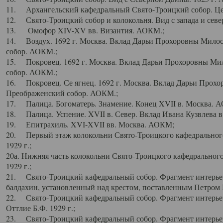
11. Архангельский кафедральный Свято-Троицкий собор. Цен
12. Свято-Троицкий собор и колокольня. Вид с запада и север
13. Омофор XIV-XV вв. Византия. АОКМ.;
14. Воздух. 1692 г. Москва. Вклад Дарьи Прохоровны Мило
собор. АОКМ.;
15. Покровец. 1692 г. Москва. Вклад Дарьи Прохоровны Ми
собор. АОКМ.;
16. Покровец. Се ягнец. 1692 г. Москва. Вклад Дарьи Прох
Преображенский собор. АОКМ.;
17. Палица. Богоматерь. Знамение. Конец XVII в. Москва. 
18. Палица. Успение. XVII в. Север. Вклад Ивана Кузвлева 
19. Епитрахиль. XVI-XVII вв. Москва. АОКМ;
20. Первый этаж колокольни Свято-Троицкого кафедрального
1929 г.;
20а. Нижняя часть колокольни Свято-Троицкого кафедрального
1929 г.;
21. Свято-Троицкий кафедральный собор. Фрагмент интерьер
балдахин, установленный над крестом, поставленным Петром I
22. Свято-Троицкий кафедральный собор. Фрагмент интерьер
Оттлие Б.Ф. 1929 г.;
23. Свято-Троицкий кафедральный собор. Фрагмент интерье