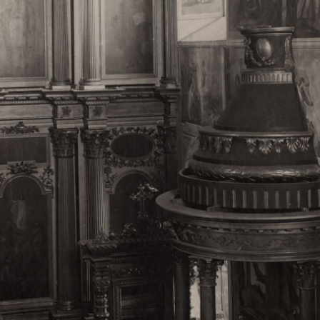
Свято-Троицкий собор
Свято-Троицкий собор Архангельска
23.12.2015
Сегодня мы можем говорить, что Архангельск в большей мере,
пострадал от целенаправленных систематических разрушений,
выдающихся памятников архитектуры. Больше всего по старом
вызванная борьбой с религией, набравшая особую силу в конце
разрушение православного центра архангельской губернии - а
собора Архангельска.
Возникнув в начале XVIII века в центре Архангельск
двухэтажный Троицкий собор, сразу превратился в зрительну
XVIII веке по масштабам ему не было равных на Севере. Впл
оставался самым высоким и значительным из городских строе
второе место, после гостиных дворов, в градостроительной ка
Один из самых больших и светлых соборов России воплотил в
портового города с отраженными в ней архитектурными тече
архангелогородской школы церковного зодчества.
Масштабность, благолепие и богатство собора, вполне оправды