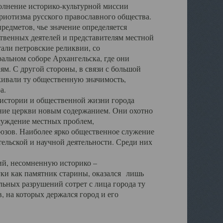
полнение историко-культурной миссии
триотизма русского православного общества.
редметов, чье значение определяется
твенных деятелей и представителям местной
тали петровские реликвии, со
альном соборе Архангельска, где они
м. С другой стороны, в связи с большой
кивали ту общественную значимость,
а.
тории и общественной жизни города
ение церкви новым содержанием. Они охотно
бсуждение местных проблем,
юзов. Наиболее ярко общественное служение
ельской и научной деятельности. Среди них
й, несомненную историко –
ауки как памятник старины, оказался лишь
ьных разрушений сотрет с лица города ту
 на которых держался город и его