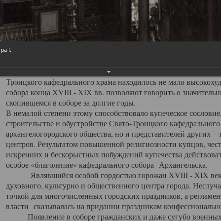
заслуженно выделяя из многочисленных культовых построек 
иконостас украшенный колоннами ионического стиля, с един
царскими вратами, изящным фронтоном и множеством резных,
собой поистине художественную ценность. В совокупности же
шитьем, многочисленными предметами церковной утвари интер
ра I.
неповторимый красочный ансамбль декоративного убранства с
поражающий воображение своих посетителей. В соборной ризн
Троицкого кафедрального храма находилось не мало высокох
собора конца XVIII - XIX вв. позволяют говорить о значител
скопившемся в соборе за долгие годы.
В немалой степени этому способствовало купеческое сословие
строительстве и обустройстве Свято-Троицкого кафедрального 
архангелогородского общества, но и представителей других –
центров. Результатом повышенной религиозности купцов, чес
искренних и бескорыстных побуждений купечества действовать 
особое «благолепие» кафедрального собора Архангельска.
Являвшийся особой гордостью горожан XVIII - XIX века
духовного, культурно и общественного центра города. Неслуч
точкой для многочисленных городских праздников, а регламен
власти сказывалась на придании праздникам конфессионально
Появление в соборе гражданских и даже сугубо военных 