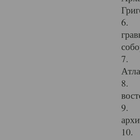
Григ
6. П
грав
собо
7. Г
Атла
8. С
вост
9. С
архи
10. 