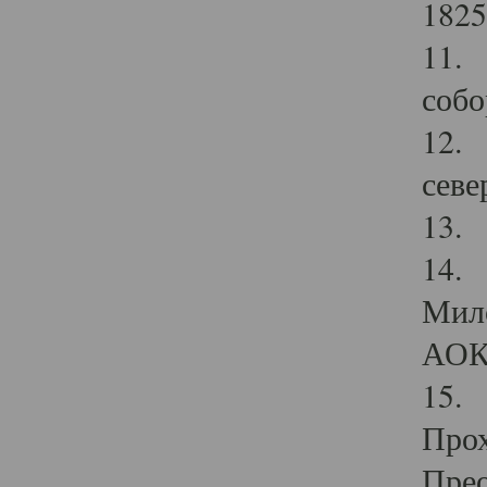
1825
11.
собо
12. 
севе
13.
14. 
Мило
АОК
15. 
Прох
Прео