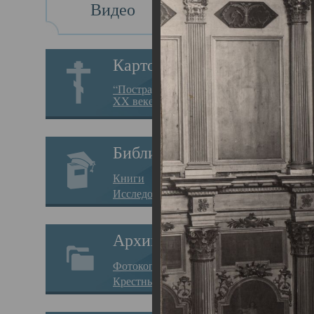
Видео
Св
Картотека
Свя
“Пострадавшие за веру в
XX веке на Севере”
23.12.
Сего
Библиотека
мере
Книги
целе
Исследования
резу
Архив
памя
Фотокопии дел
Арха
Крестные ходы
борь