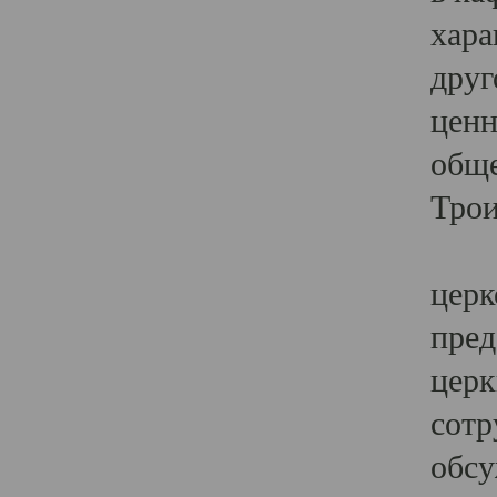
хара
друг
ценн
обще
Трои
Ярк
церк
пред
церк
сотр
обсу