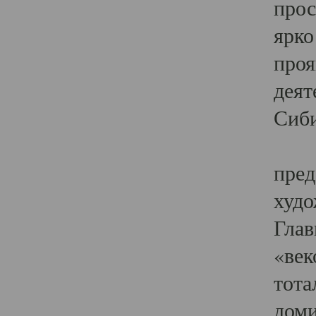
прос
ярко
проя
деят
Сиби
Одн
пред
худо
Глав
«век
тота
доми