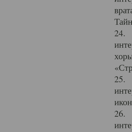
врат
Тайн
24. 
инте
хоры
«Стр
25. 
инте
икон
26. 
инте