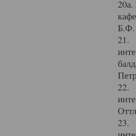
20а.
кафе
Б.Ф. 
21. 
инте
балд
Петр
22. 
инте
Оттл
23. 
инте