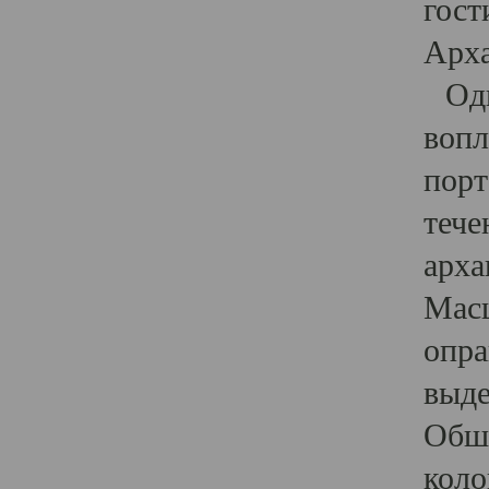
гост
Арха
Один
вопл
порт
тече
арха
Масш
опра
выде
Обши
коло