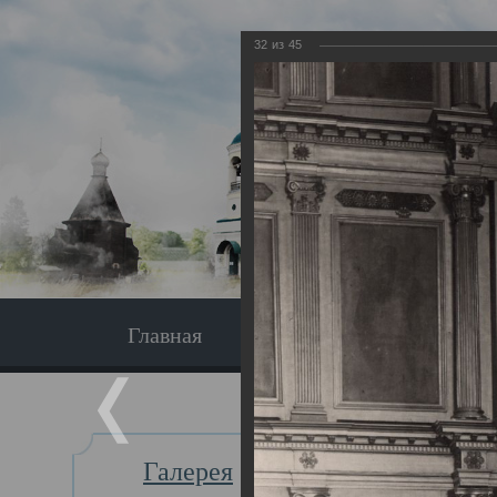
32
из
45
Главная
Экскурсия
Главная
Галерея