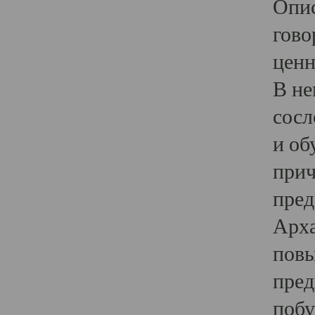
Опис
гово
ценн
В не
сосл
и об
прич
пред
Арха
повы
пред
побу