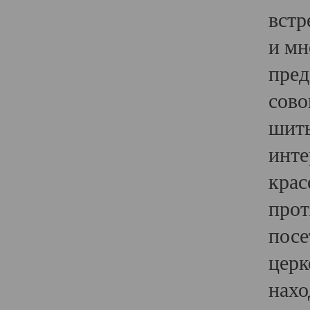
встр
и мн
пред
сово
шить
инте
крас
прот
посе
церк
нахо