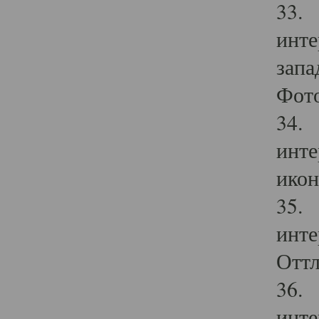
33. 
инте
запа
Фото
34. 
инте
икон
35. 
инте
Оттл
36. 
инте