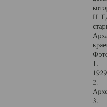
кото
Н. Е
стар
Арха
крае
Фот
1. С
1929 
2. Р
Архе
3. Ф