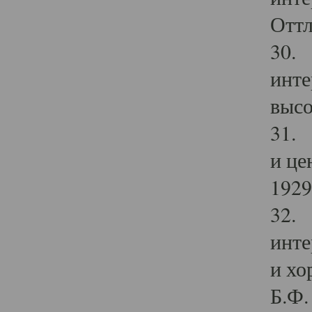
Оттл
30. 
инте
высо
31. 
и це
1929 
32. 
инте
и хо
Б.Ф. 