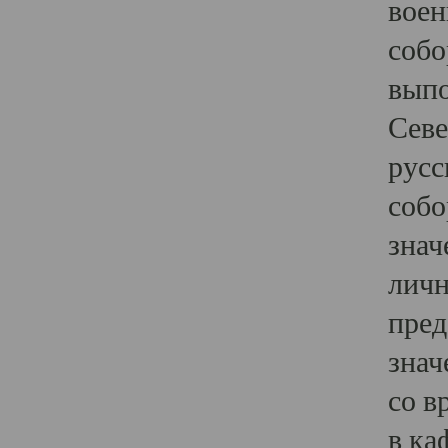
воен
собо
выпо
Севе
русс
собо
знач
личн
пред
знач
со в
в ка