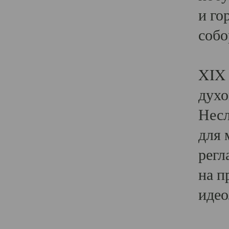
и го
собо
Явл
XIX 
духо
Несл
для 
регл
на п
идео
Поя