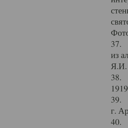
стен
свят
Фото
37. 
из а
Я.И. 
38. 
1919
39. 
г. А
40. 