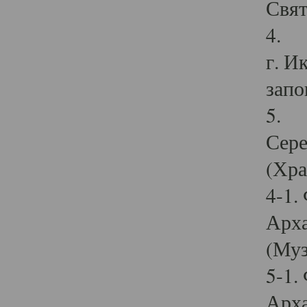
Свят
4. И
г. И
запо
5. И
Сере
(Хра
4-1.
Арха
(Муз
5-1.
Арха