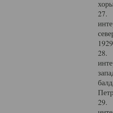
хоры
27. 
инте
севе
1929 
28. 
инте
запа
балд
Петр
29. 
инте