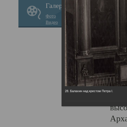
Галерея
годо
Фото
прав
Видео
кафе
Воз
Арха
Трои
град
масш
28. Балахин над крестом Петра I.
разр
высо
Арха