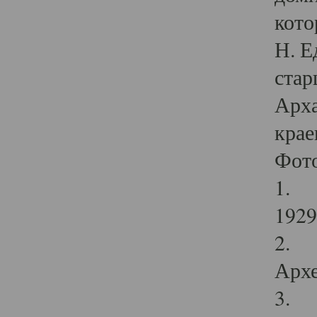
кото
Н. Е
стар
Арха
крае
Фот
1. С
1929 
2. Р
Архе
3. Ф