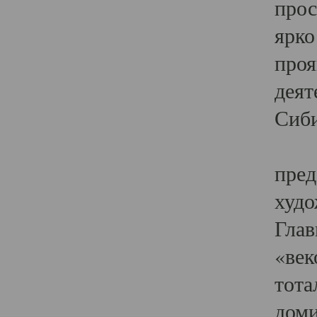
прос
ярко
проя
деят
Сиби
Одн
пред
худо
Глав
«век
тота
доми