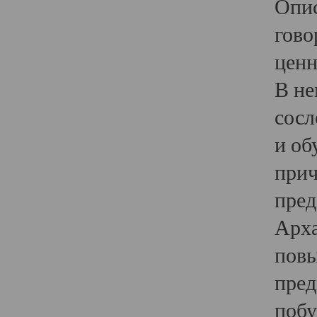
Опис
гово
ценн
В не
сосл
и об
прич
пред
Арха
повы
пред
побу