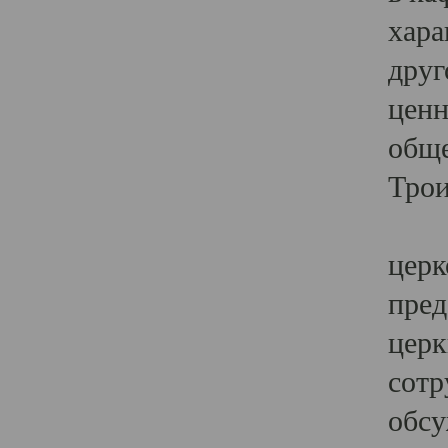
хара
друг
ценн
обще
Трои
Ярк
церк
пред
церк
сотр
обсу