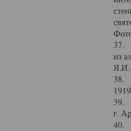
стен
свят
Фото
37. 
из а
Я.И. 
38. 
1919
39. 
г. А
40. 