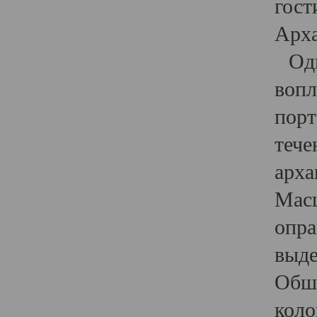
гост
Арха
Один
вопл
порт
тече
арха
Масш
опра
выде
Обши
коло