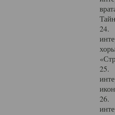
врат
Тайн
24. 
инте
хоры
«Стр
25. 
инте
икон
26. 
инте