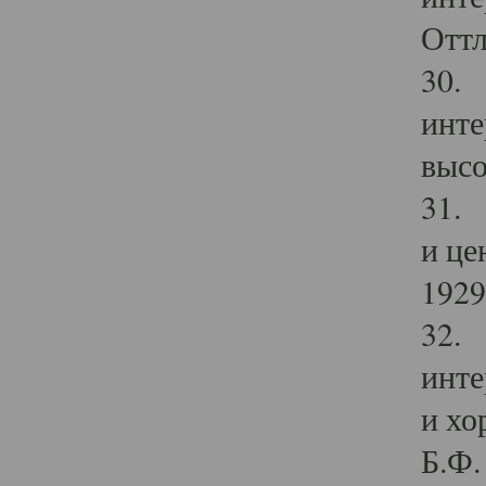
Оттл
30. 
инте
высо
31. 
и це
1929 
32. 
инте
и хо
Б.Ф. 