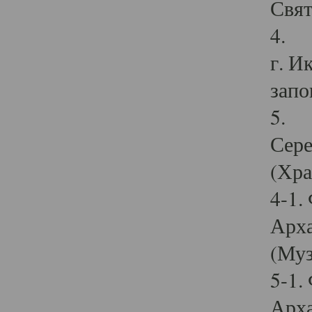
Свят
4. И
г. И
запо
5. И
Сере
(Хра
4-1.
Арха
(Муз
5-1.
Арха