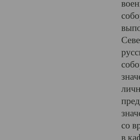
воен
собо
выпо
Севе
русс
собо
знач
личн
пред
знач
со в
в ка