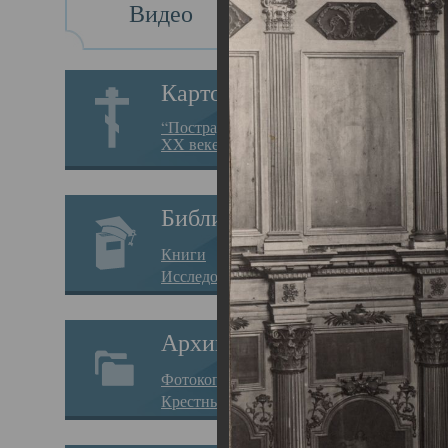
Видео
Св
Картотека
Свя
“Пострадавшие за веру в
XX веке на Севере”
23.12.
Сего
Библиотека
мере
Книги
целе
Исследования
резу
Архив
памя
Фотокопии дел
Арха
Крестные ходы
борь