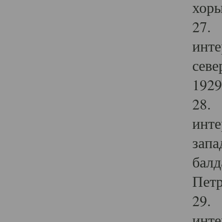
хоры
27. 
инте
севе
1929 
28. 
инте
запа
балд
Петр
29. 
инте