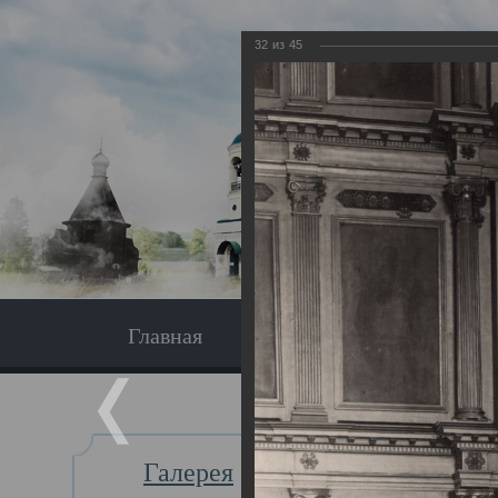
32
из
45
Главная
Экскурсия
Главная
Галерея