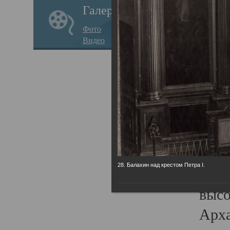
Галерея
годо
Фото
прав
Видео
кафе
Воз
Арха
Трои
град
масш
28. Балахин над крестом Петра I.
разр
высо
Арха