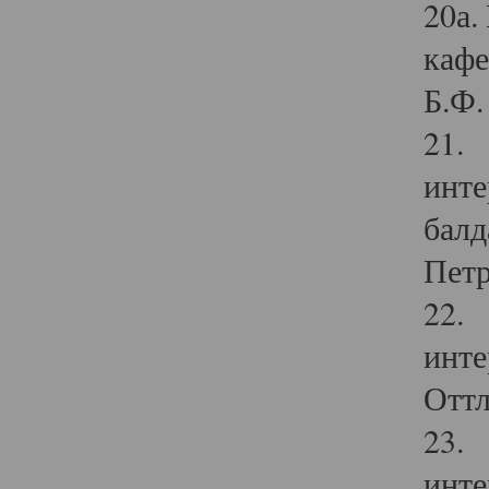
20а.
кафе
Б.Ф. 
21. 
инте
балд
Петр
22. 
инте
Оттл
23. 
инте