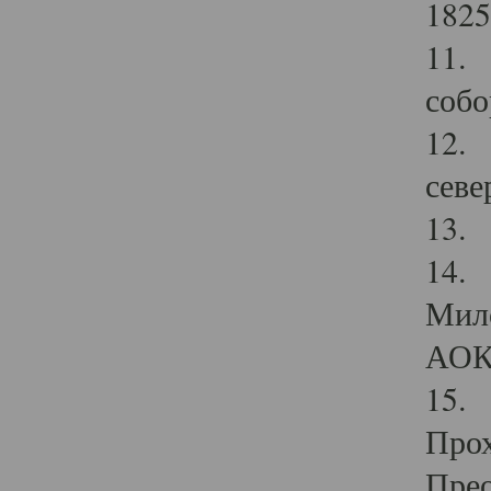
1825
11.
собо
12. 
севе
13.
14. 
Мило
АОК
15. 
Прох
Прео