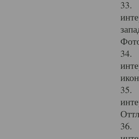
33. 
инте
запа
Фото
34. 
инте
икон
35. 
инте
Оттл
36. 
инте