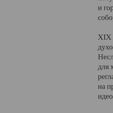
и го
собо
Явл
XIX 
духо
Несл
для 
регл
на п
идео
Поя