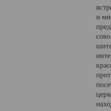
встр
и мн
пред
сово
шить
инте
крас
прот
посе
церк
нахо