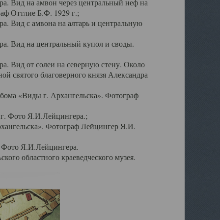
а. Вид на амвон через центральный неф на
аф Оттлие Б.Ф. 1929 г.;
. Вид с амвона на алтарь и центральную
а. Вид на центральный купол и своды.
. Вид от солеи на северную стену. Около
ой святого благоверного князя Александра
бома «Виды г. Архангельска». Фотограф
г. Фото Я.И.Лейцингера.;
рхангельска». Фотограф Лейцингер Я.И.
. Фото Я.И.Лейцингера.
кого областного краеведческого музея.