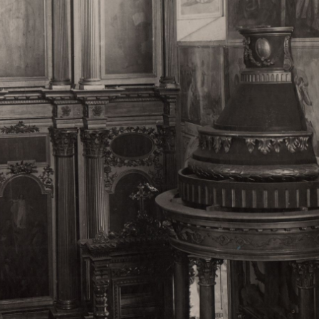
Свято-Троицкий собор
Свято-Троицкий собор Архангельска
23.12.2015
Сегодня мы можем говорить, что Архангельск в большей мере,
пострадал от целенаправленных систематических разрушений,
выдающихся памятников архитектуры. Больше всего по старом
вызванная борьбой с религией, набравшая особую силу в конце
разрушение православного центра архангельской губернии - а
собора Архангельска.
Возникнув в начале XVIII века в центре Архангельск
двухэтажный Троицкий собор, сразу превратился в зрительну
XVIII веке по масштабам ему не было равных на Севере. Впл
оставался самым высоким и значительным из городских строе
второе место, после гостиных дворов, в градостроительной ка
Один из самых больших и светлых соборов России воплотил в
портового города с отраженными в ней архитектурными тече
архангелогородской школы церковного зодчества.
Масштабность, благолепие и богатство собора, вполне оправды