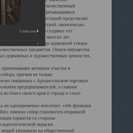
города. Обширный и величественный
ственными нигде не встречающимися
 символических инкрустаций представлял
 с живописью, скульптурой, иконописью,
ьер Троицкого храма создавал тот
Слайд-шоу:
обора, на протяжении многих лет
ице, библиотеке, среди церковной утвари
удожественных предметов. Описи имущества
ьных церковных и художественных ценностях,
, принимавшее активное участие в
собора, причем не только
 тесно связанных с Архангельском торговых
толюбия предпринимателей, а главное
во благо своего края и города и стало
 он одновременно воплотил себе функции
айно, именно собор становился отправной
тация торжеств со стороны
-идеологической окраски.
вещей указывало на общественный