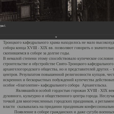
заслуженно выделяя из многочисленных культовых построек 
иконостас украшенный колоннами ионического стиля, с един
царскими вратами, изящным фронтоном и множеством резных,
собой поистине художественную ценность. В совокупности же
шитьем, многочисленными предметами церковной утвари интер
ра I.
неповторимый красочный ансамбль декоративного убранства с
поражающий воображение своих посетителей. В соборной ризн
Троицкого кафедрального храма находилось не мало высокох
собора конца XVIII - XIX вв. позволяют говорить о значител
скопившемся в соборе за долгие годы.
В немалой степени этому способствовало купеческое сословие
строительстве и обустройстве Свято-Троицкого кафедрального 
архангелогородского общества, но и представителей других –
центров. Результатом повышенной религиозности купцов, чес
искренних и бескорыстных побуждений купечества действовать 
особое «благолепие» кафедрального собора Архангельска.
Являвшийся особой гордостью горожан XVIII - XIX века
духовного, культурно и общественного центра города. Неслуч
точкой для многочисленных городских праздников, а регламен
власти сказывалась на придании праздникам конфессионально
Появление в соборе гражданских и даже сугубо военных 