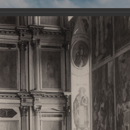
Виртуа
Новомученико
Земли А
Сайт создан по благосло
и Холмо
Наследники
Галерея
Главная
Галерея
Храмы-мученики Архангельска
Свято-Тро