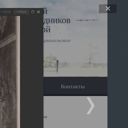
льный музей
слайдер
в и исповедников
рхангельской
влению митрополита Архангельского
горского Даниила
Вопрос-ответ
Контакты
ицкий собор Архангельска