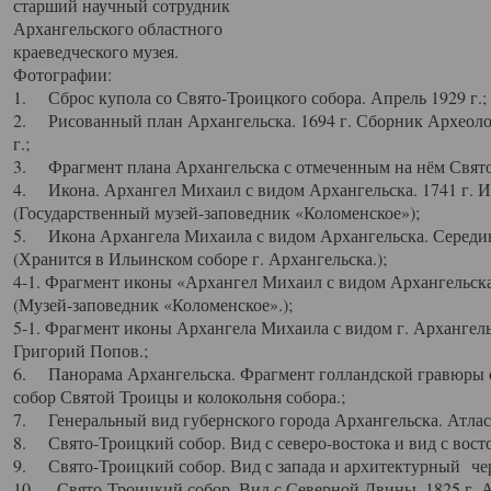
старший научный сотрудник
Архангельского областного
краеведческого музея.
Фотографии:
1. Сброс купола со Свято-Троицкого собора. Апрель 1929 г.;
2. Рисованный план Архангельска. 1694 г. Сборник Археолог
г.;
3. Фрагмент плана Архангельска с отмеченным на нём Свято
4. Икона. Архангел Михаил с видом Архангельска. 1741 г. 
(Государственный музей-заповедник «Коломенское»);
5. Икона Архангела Михаила с видом Архангельска. Середин
(Хранится в Ильинском соборе г. Архангельска.);
4-1. Фрагмент иконы «Архангел Михаил с видом Архангельска
(Музей-заповедник «Коломенское».);
5-1. Фрагмент иконы Архангела Михаила с видом г. Архангель
Григорий Попов.;
6. Панорама Архангельска. Фрагмент голландской гравюры с
собор Святой Троицы и колокольня собора.;
7. Генеральный вид губернского города Архангельска. Атлас 
8. Свято-Троицкий собор. Вид с северо-востока и вид с восто
9. Свято-Троицкий собор. Вид с запада и архитектурный чер
10. Свято-Троицкий собор. Вид с Северной Двины. 1825 г. А