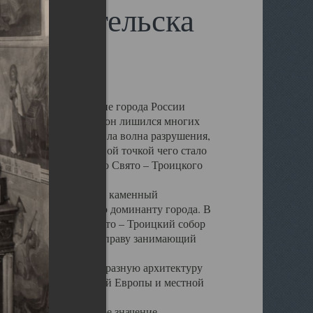
 Архангельска
 чем другие губернские города России
 в результате которых он лишился многих
у Архангельску ударила волна разрушения,
 20 –х годов. Отправной точкой чего стало
нсамбля кафедрального Свято – Троицкого
а, величественный каменный
ю и градостроительную доминанту города. В
оть до разрушения Свято – Троицкий собор
ний Архангельска, по праву занимающий
ртине Архангельска.
 себе яркую и своеобразную архитектуру
ниями России, Западной Европы и местной
вали его кафедральное значение,