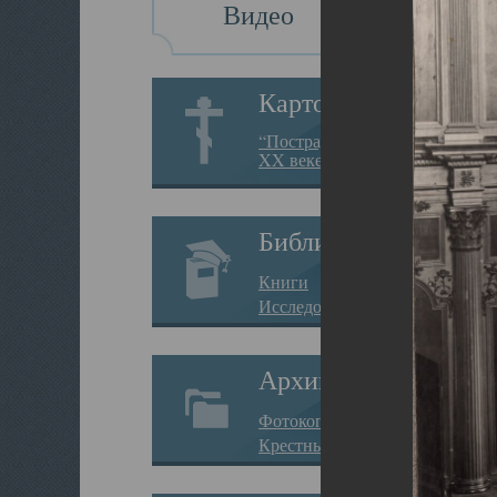
Видео
Картотека
“Пострадавшие за веру в
XX веке на Севере”
Библиотека
Книги
Исследования
Архив
Фотокопии дел
Крестные ходы