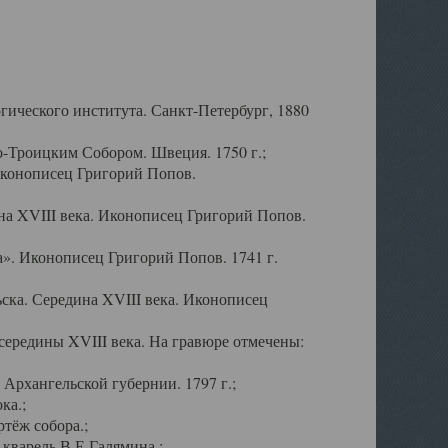
ического института. Санкт-Петербург, 1880
-Троицким Собором. Швеция. 1750 г.;
Иконописец Григорий Попов.
а XVIII века. Иконописец Григорий Попов.
». Иконописец Григорий Попов. 1741 г.
ска. Середина XVIII века. Иконописец
ередины XVIII века. На гравюре отмечены:
Архангельской губернии. 1797 г.;
ка.;
тёж собора.;
кварель В.Е.Галямина.;