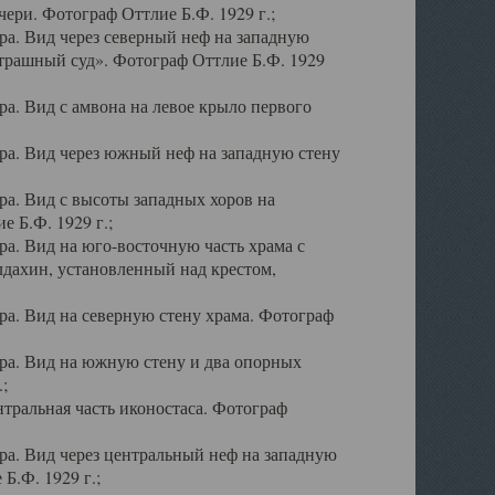
ери. Фотограф Оттлие Б.Ф. 1929 г.;
а. Вид через северный неф на западную
трашный суд». Фотограф Оттлие Б.Ф. 1929
. Вид с амвона на левое крыло первого
а. Вид через южный неф на западную стену
а. Вид с высоты западных хоров на
 Б.Ф. 1929 г.;
а. Вид на юго-восточную часть храма с
дахин, установленный над крестом,
а. Вид на северную стену храма. Фотограф
ра. Вид на южную стену и два опорных
;
тральная часть иконостаса. Фотограф
а. Вид через центральный неф на западную
Б.Ф. 1929 г.;