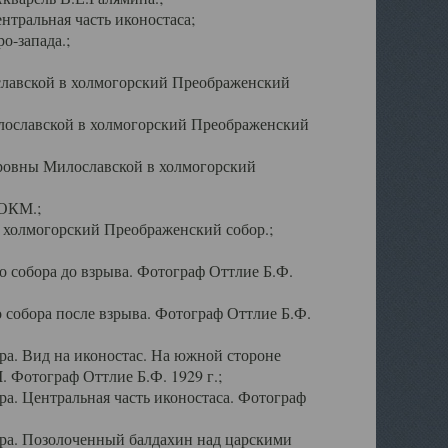
тральная часть иконостаса;
о-запада.;
славской в холмогорский Преображенский
лославской в холмогорский Преображенский
оровны Милославской в холмогорский
АОКМ.;
в холмогорский Преображенский собор.;
 собора до взрыва. Фотограф Оттлие Б.Ф.
 собора после взрыва. Фотограф Оттлие Б.Ф.
а. Вид на иконостас. На южной стороне
. Фотограф Оттлие Б.Ф. 1929 г.;
а. Центральная часть иконостаса. Фотограф
ра. Позолоченный балдахин над царскими