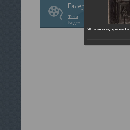
Галерея
Фото
Видео
28. Балахин над крестом Пет