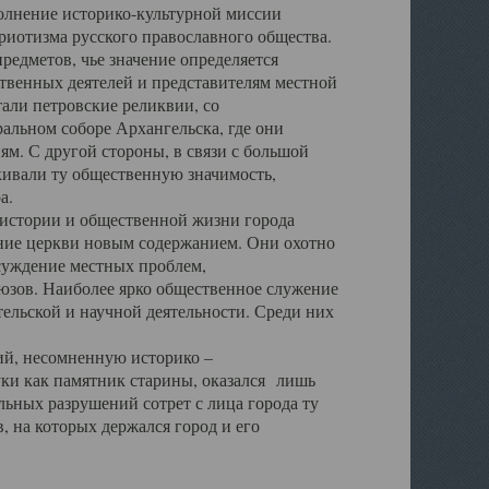
полнение историко-культурной миссии
триотизма русского православного общества.
редметов, чье значение определяется
твенных деятелей и представителям местной
тали петровские реликвии, со
альном соборе Архангельска, где они
м. С другой стороны, в связи с большой
кивали ту общественную значимость,
а.
тории и общественной жизни города
ение церкви новым содержанием. Они охотно
бсуждение местных проблем,
юзов. Наиболее ярко общественное служение
ельской и научной деятельности. Среди них
й, несомненную историко –
ауки как памятник старины, оказался лишь
ьных разрушений сотрет с лица города ту
 на которых держался город и его