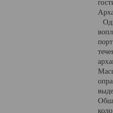
гост
Арха
Один
вопл
порт
тече
арха
Масш
опра
выде
Обши
коло