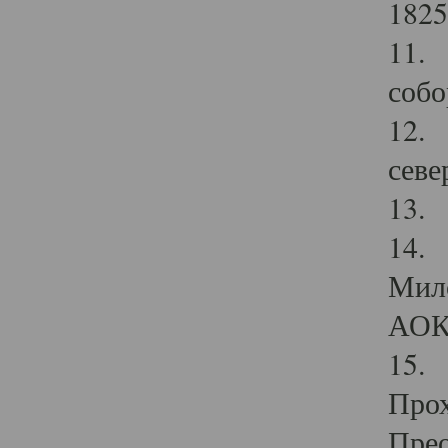
1825
11.
собо
12. 
севе
13.
14. 
Мило
АОК
15. 
Прох
Прео