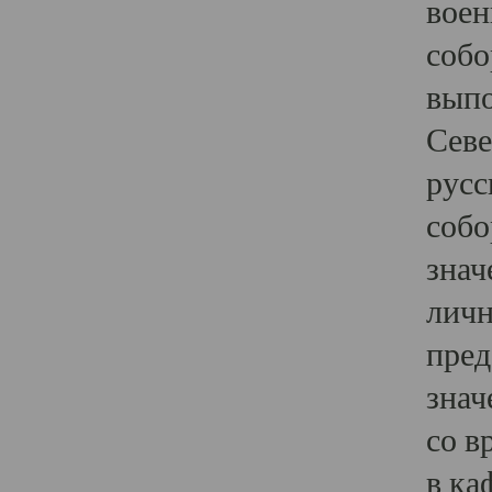
воен
собо
выпо
Севе
русс
собо
знач
личн
пред
знач
со в
в ка