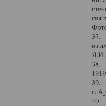
стен
свят
Фото
37. 
из а
Я.И. 
38. 
1919
39. 
г. А
40. 