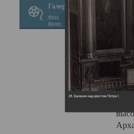
Галерея
годо
Фото
прав
Видео
кафе
Воз
Арха
Трои
град
масш
28. Балахин над крестом Петра I.
разр
высо
Арха