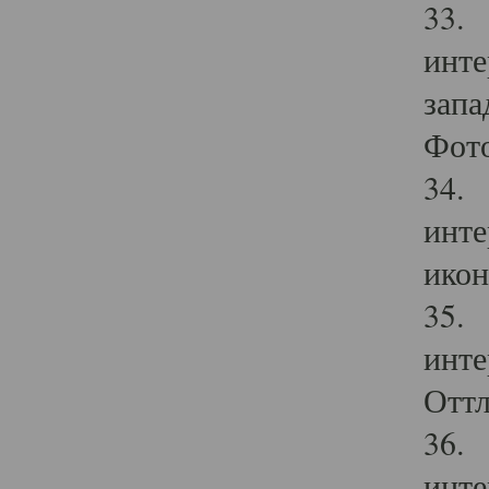
33. 
инте
запа
Фото
34. 
инте
икон
35. 
инте
Оттл
36. 
инте