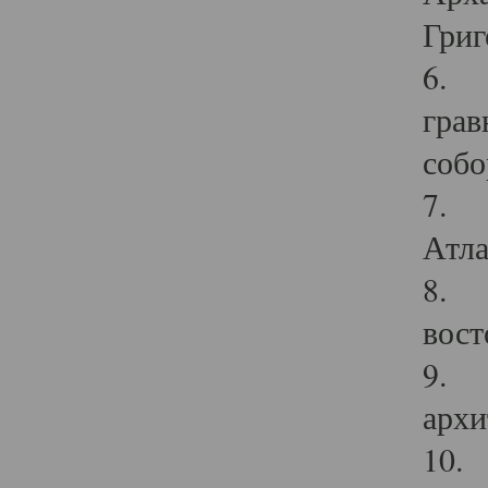
Григ
6. П
грав
собо
7. Г
Атла
8. С
вост
9. С
архи
10. 