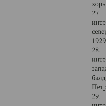
хоры
27. 
инте
севе
1929 
28. 
инте
запа
балд
Петр
29. 
инте