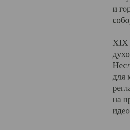
и го
собо
Явл
XIX 
духо
Несл
для 
регл
на п
идео
Поя