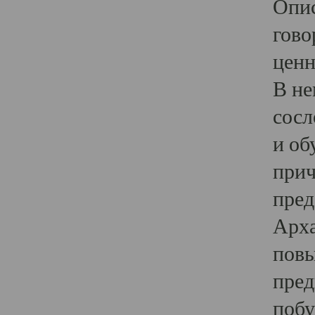
Опис
гово
ценн
В не
сосл
и об
прич
пред
Арха
повы
пред
побу