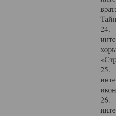
врат
Тайн
24. 
инте
хоры
«Стр
25. 
инте
икон
26. 
инте