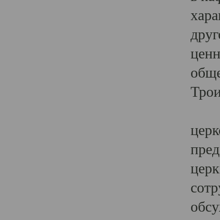
хара
друг
ценн
обще
Трои
Ярк
церк
пред
церк
сотр
обсу