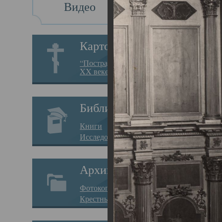
Видео
Св
Картотека
Свя
“Пострадавшие за веру в
XX веке на Севере”
23.12.
Сего
Библиотека
мере
Книги
целе
Исследования
резу
Архив
памя
Фотокопии дел
Арха
Крестные ходы
борь