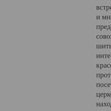
встр
и мн
пред
сово
шить
инте
крас
прот
посе
церк
нахо