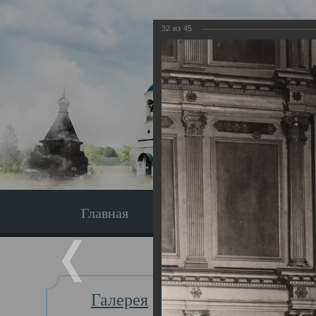
32
из
45
Главная
Экскурсия
Главная
Галерея