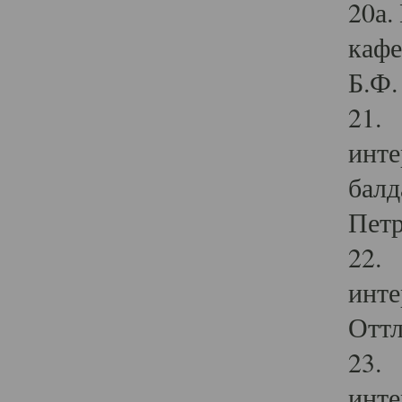
20а.
кафе
Б.Ф. 
21. 
инте
балд
Петр
22. 
инте
Оттл
23. 
инте