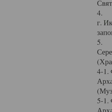
Свят
4. И
г. И
запо
5. И
Сере
(Хра
4-1.
Арха
(Муз
5-1.
Арха