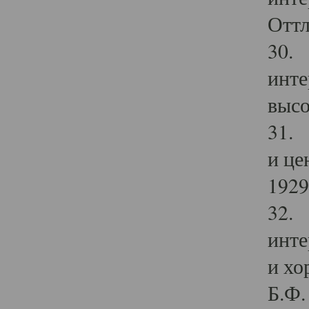
Оттл
30. 
инте
высо
31. 
и це
1929 
32. 
инте
и хо
Б.Ф. 