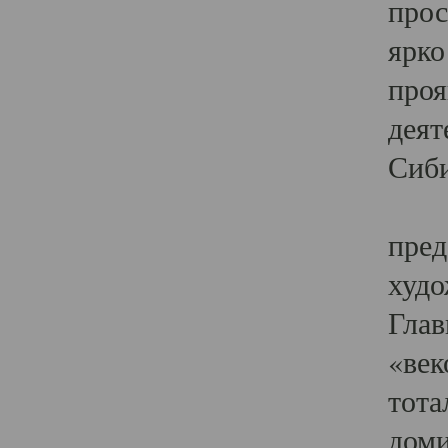
прос
ярко
проя
деят
Сиби
Одн
пред
худо
Глав
«век
тота
доми