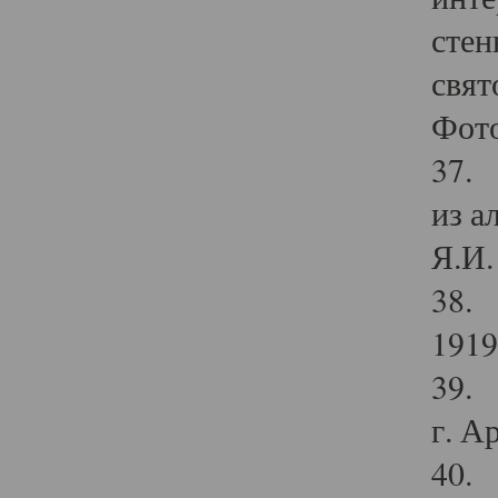
стен
свят
Фото
37. 
из а
Я.И. 
38. 
1919
39. 
г. А
40. 