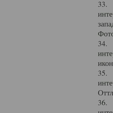
33. 
инте
запа
Фото
34. 
инте
икон
35. 
инте
Оттл
36. 
инте