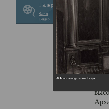
Галерея
годо
Фото
прав
Видео
кафе
Воз
Арха
Трои
град
масш
28. Балахин над крестом Петра I.
разр
высо
Арха