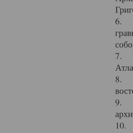
Григ
6. П
грав
собо
7. Г
Атла
8. С
вост
9. С
архи
10. 