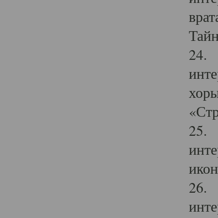
врат
Тайн
24. 
инте
хоры
«Стр
25. 
инте
икон
26. 
инте