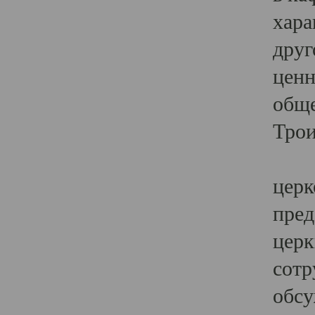
хара
друг
ценн
обще
Трои
Ярк
церк
пред
церк
сотр
обсу