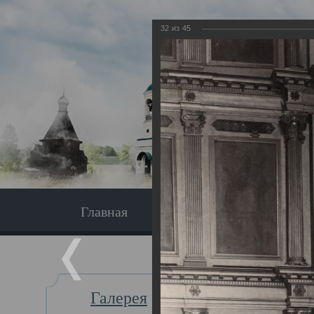
32
из
45
Главная
Экскурсия
Главная
Галерея