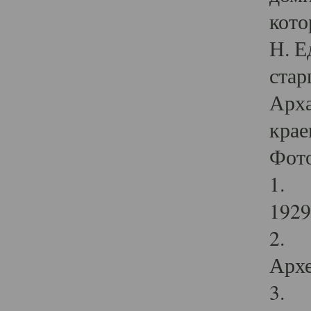
кото
Н. Е
стар
Арха
крае
Фот
1. С
1929 
2. Р
Архе
3. Ф