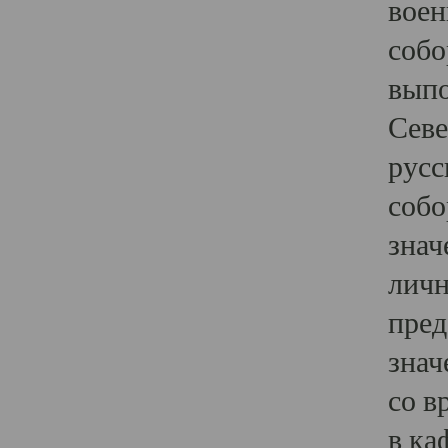
воен
собо
выпо
Севе
русс
собо
знач
личн
пред
знач
со в
в ка