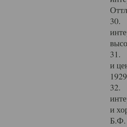
Оттл
30. 
инте
высо
31. 
и це
1929 
32. 
инте
и хо
Б.Ф. 