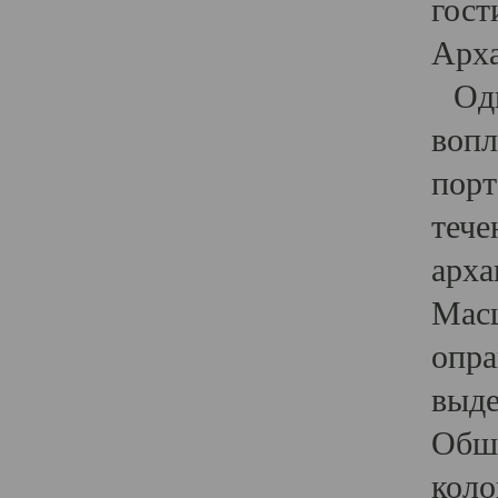
гост
Арха
Один
вопл
порт
тече
арха
Масш
опра
выде
Обши
коло