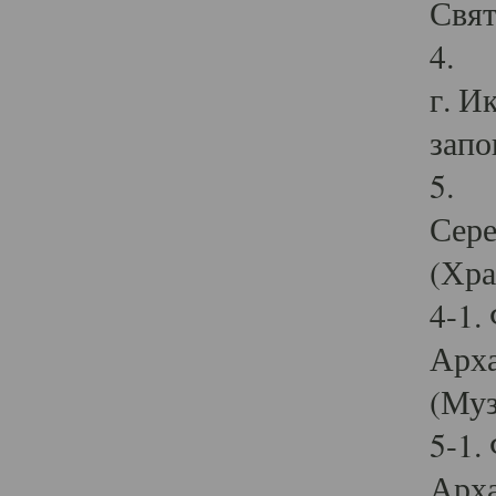
Свят
4. И
г. И
запо
5. И
Сере
(Хра
4-1.
Арха
(Муз
5-1.
Арха