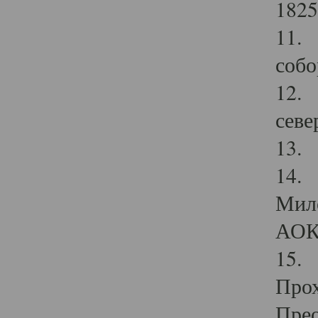
1825
11.
собо
12. 
севе
13.
14. 
Мило
АОК
15. 
Прох
Прео