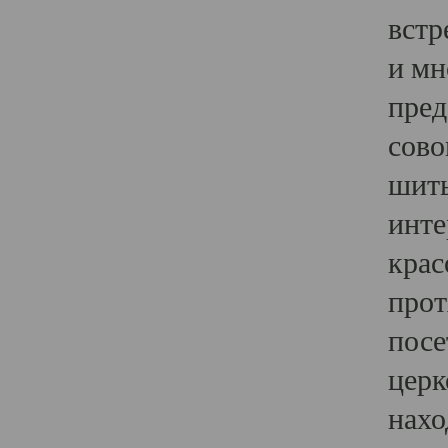
встр
и мн
пред
сово
шить
инте
крас
прот
посе
церк
нахо