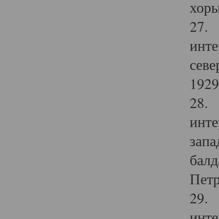
хоры
27. 
инте
севе
1929 
28. 
инте
запа
балд
Петр
29. 
инте