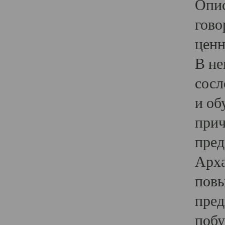
Опис
гово
ценн
В не
сосл
и об
прич
пред
Арха
повы
пред
побу