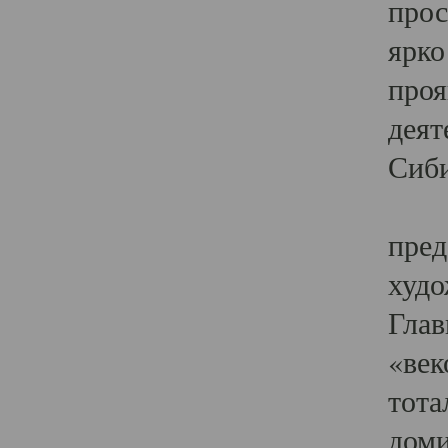
прос
ярко
проя
деят
Сиби
Одн
пред
худо
Глав
«век
тота
доми