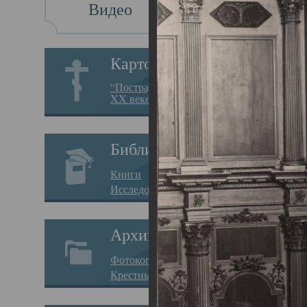
Видео
Св
Картотека
Свя
“Пострадавшие за веру в
XX веке на Севере”
23.12.
Сего
Библиотека
мере
Книги
целе
Исследования
резу
Архив
памя
Фотокопии дел
Арха
Крестные ходы
борь