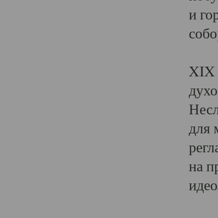
и го
собо
Явл
XIX 
духо
Несл
для 
регл
на п
идео
Поя