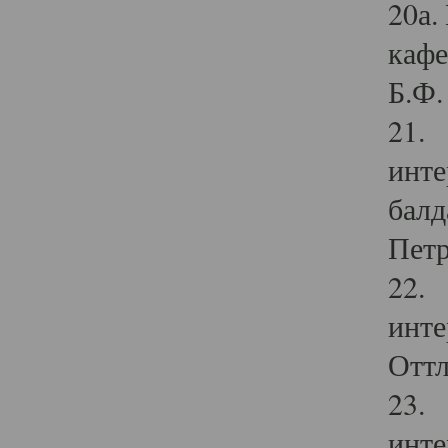
20а.
кафе
Б.Ф. 
21. 
инте
балд
Петр
22. 
инте
Оттл
23. 
инте