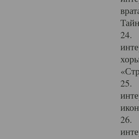
врат
Тайн
24. 
инте
хоры
«Стр
25. 
инте
икон
26. 
инте