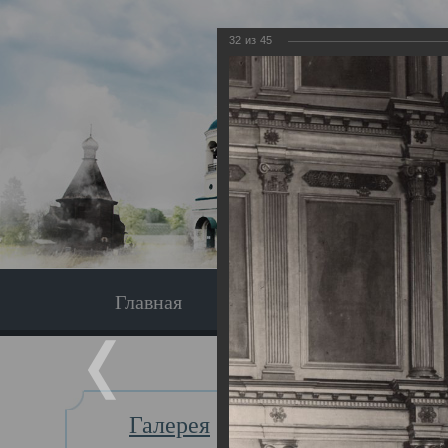
32
из
45
Главная
Экскурсия
Главная
Галерея