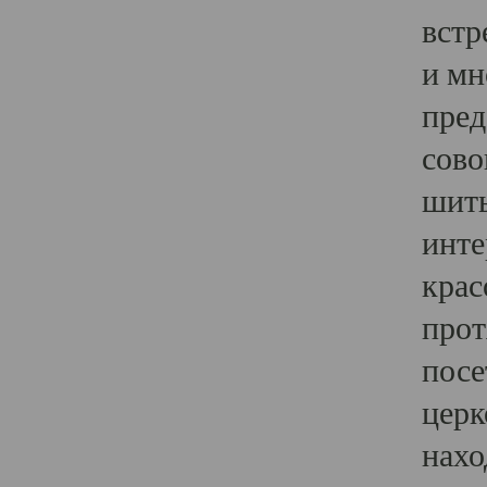
встр
и мн
пред
сово
шить
инте
крас
прот
посе
церк
нахо