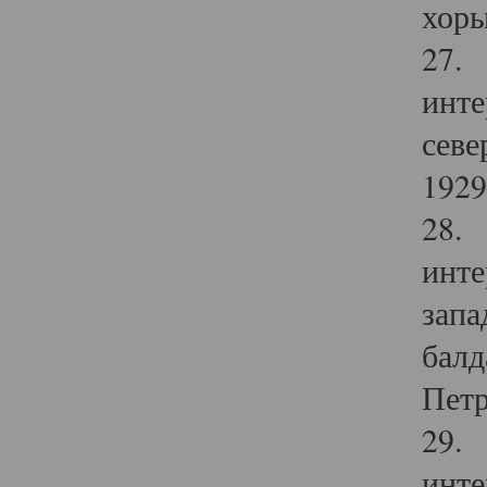
хоры
27. 
инте
севе
1929 
28. 
инте
запа
балд
Петр
29. 
инте