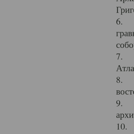
Григ
6. П
грав
собо
7. Г
Атла
8. С
вост
9. С
архи
10. 