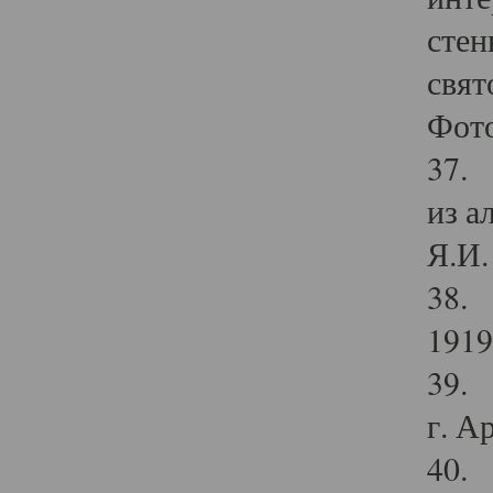
стен
свят
Фото
37. 
из а
Я.И. 
38. 
1919
39. 
г. А
40. 