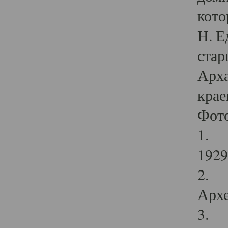
кото
Н. Е
стар
Арха
крае
Фот
1. С
1929 
2. Р
Архе
3. Ф