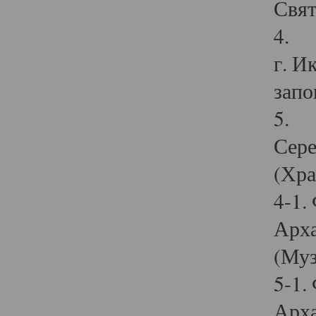
Свят
4. И
г. И
запо
5. И
Сере
(Хра
4-1.
Арха
(Муз
5-1.
Арха