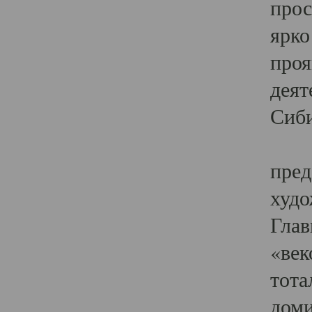
прос
ярко
проя
деят
Сиби
Одн
пред
худо
Глав
«век
тота
доми