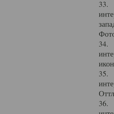
33. 
инте
запа
Фото
34. 
инте
икон
35. 
инте
Оттл
36. 
инте