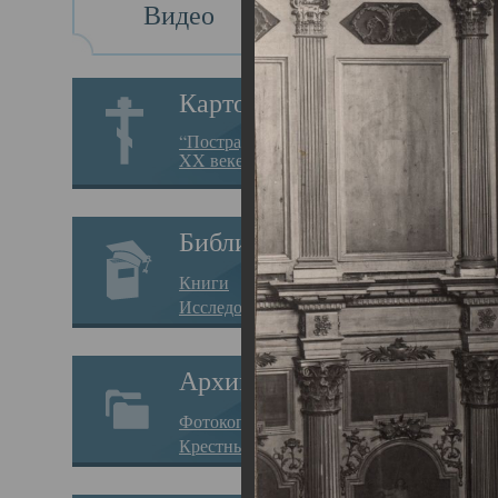
Видео
Св
Картотека
Свя
“Пострадавшие за веру в
XX веке на Севере”
23.12.
Сего
Библиотека
мере
Книги
целе
Исследования
резу
Архив
памя
Фотокопии дел
Арха
Крестные ходы
борь