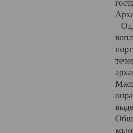
гост
Арха
Один
вопл
порт
тече
арха
Масш
опра
выде
Обши
коло