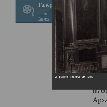
Галерея
годо
Фото
прав
Видео
кафе
Воз
Арха
Трои
град
масш
28. Балахин над крестом Петра I.
разр
высо
Арха