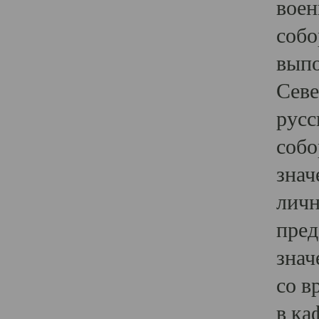
воен
собо
выпо
Севе
русс
собо
знач
личн
пред
знач
со в
в ка