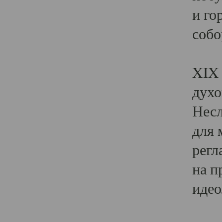
и го
собо
Явл
XIX 
духо
Несл
для 
регл
на п
идео
Поя