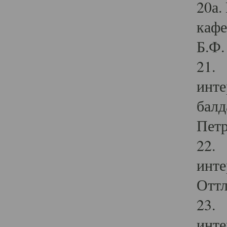
20а.
кафе
Б.Ф. 
21. 
инте
балд
Петр
22. 
инте
Оттл
23. 
инте