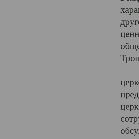
хара
друг
ценн
обще
Трои
Ярк
церк
пред
церк
сотр
обсу