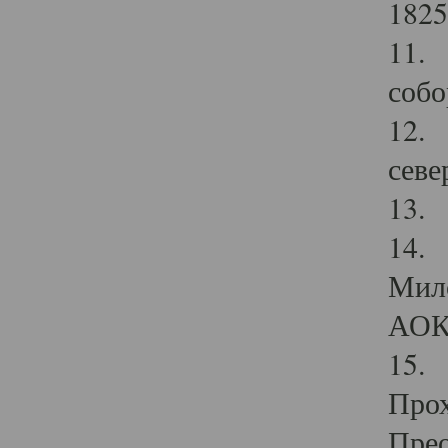
1825
11.
собо
12. 
севе
13.
14. 
Мило
АОК
15. 
Прох
Прео