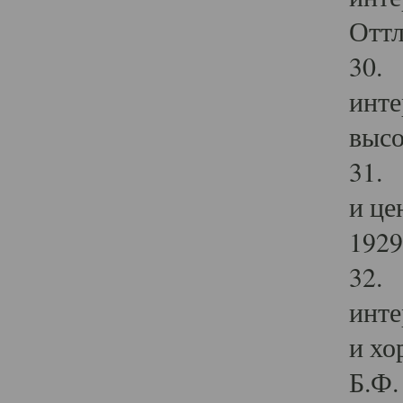
Оттл
30. 
инте
высо
31. 
и це
1929 
32. 
инте
и хо
Б.Ф. 