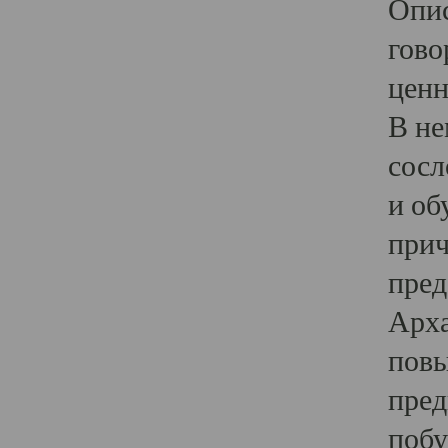
Опис
гово
ценн
В не
сосл
и об
прич
пред
Арха
повы
пред
побу