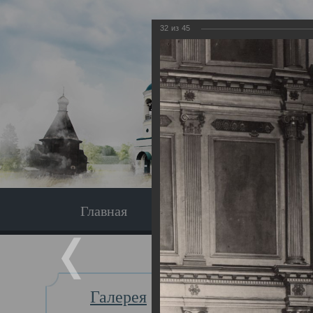
32
из
45
Главная
Экскурсия
Главная
Галерея