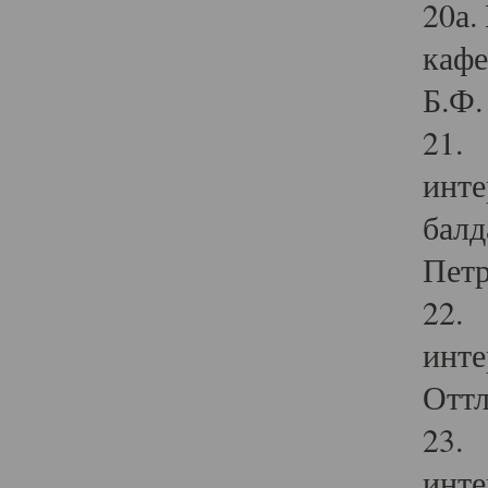
20а.
кафе
Б.Ф. 
21. 
инте
балд
Петр
22. 
инте
Оттл
23. 
инте