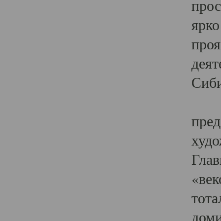
прос
ярко
проя
деят
Сиби
Одн
пред
худо
Глав
«век
тота
доми