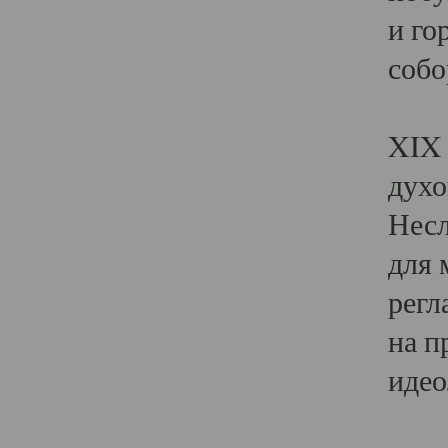
и го
собо
Явл
XIX 
духо
Несл
для 
регл
на п
идео
Поя