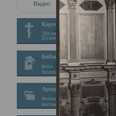
Видео
Св
Картотека
Свя
“Пострадавшие за веру в
XX веке на Севере”
23.12.
Сего
Библиотека
мере
Книги
целе
Исследования
резу
Архив
памя
Фотокопии дел
Арха
Крестные ходы
борь