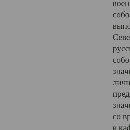
воен
собо
выпо
Севе
русс
собо
знач
личн
пред
знач
со в
в ка