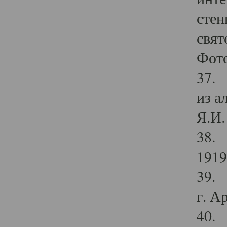
стен
свят
Фото
37. 
из а
Я.И. 
38. 
1919
39. 
г. А
40. 