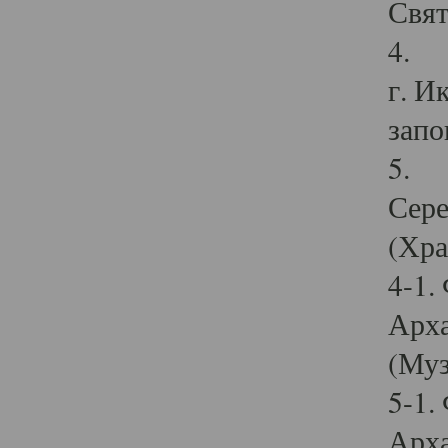
Свят
4. И
г. И
запо
5. И
Сере
(Хра
4-1.
Арха
(Муз
5-1.
Арха