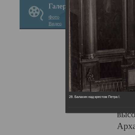
Галерея
годо
Фото
прав
Видео
кафе
Воз
Арха
Трои
град
масш
28. Балахин над крестом Петра I.
разр
высо
Арха