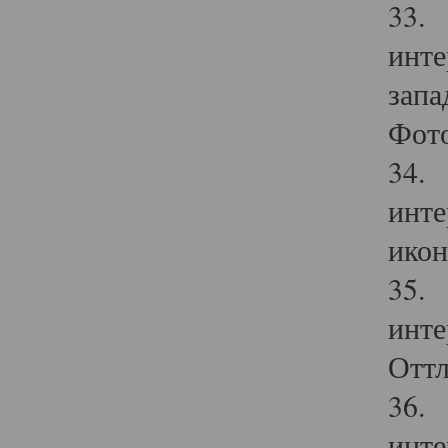
33. 
инте
запа
Фото
34. 
инте
икон
35. 
инте
Оттл
36. 
инте