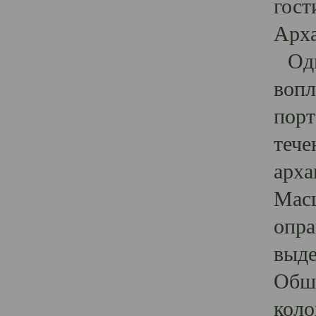
гост
Арха
Один
вопл
порт
тече
арха
Масш
опра
выде
Обши
коло