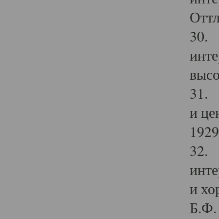
Оттл
30. 
инте
высо
31. 
и це
1929 
32. 
инте
и хо
Б.Ф. 