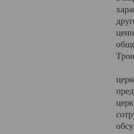
хара
друг
ценн
обще
Трои
Ярк
церк
пред
церк
сотр
обсу