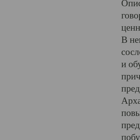
Опис
гово
ценн
В не
сосл
и об
прич
пред
Арха
повы
пред
побу