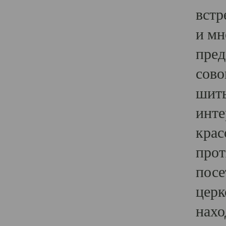
встр
и мн
пред
сово
шить
инте
крас
прот
посе
церк
нахо