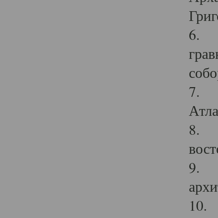
Григ
6. П
грав
собо
7. Г
Атла
8. С
вост
9. С
архи
10. 