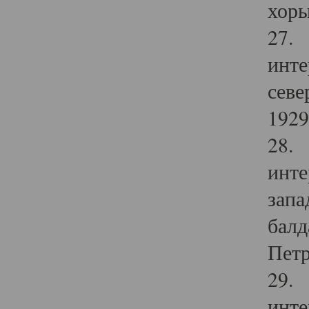
хоры
27. 
инте
севе
1929 
28. 
инте
запа
балд
Петр
29. 
инте