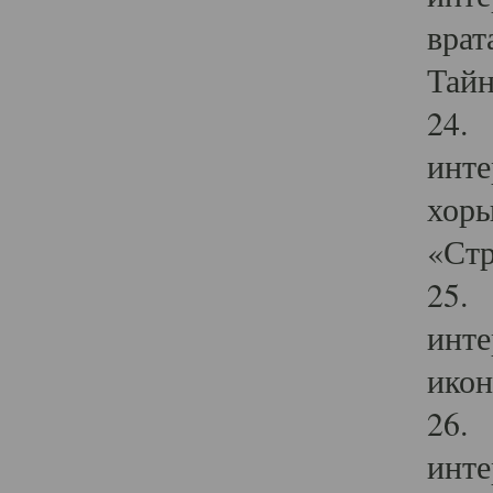
врат
Тайн
24. 
инте
хоры
«Стр
25. 
инте
икон
26. 
инте