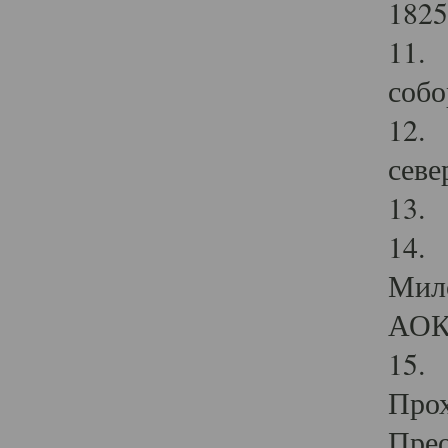
1825
11.
собо
12. 
севе
13.
14. 
Мило
АОК
15. 
Прох
Прео