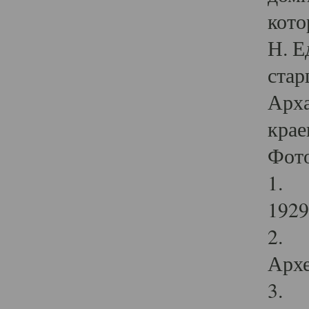
кото
Н. Е
стар
Арха
крае
Фот
1. С
1929 
2. Р
Архе
3. Ф