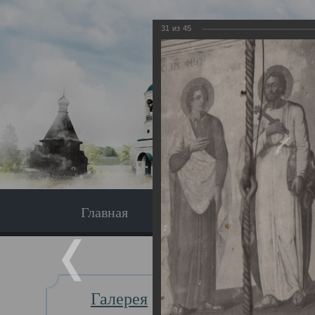
31
из
45
Главная
Экскурсия
Главная
Галерея