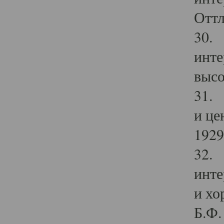
Оттл
30. 
инте
высо
31. 
и це
1929 
32. 
инте
и хо
Б.Ф. 