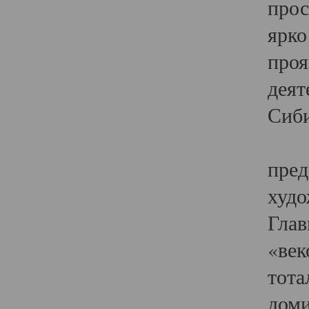
прос
ярко
проя
деят
Сиби
Одн
пред
худо
Глав
«век
тота
доми