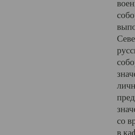
воен
собо
выпо
Севе
русс
собо
знач
личн
пред
знач
со в
в ка