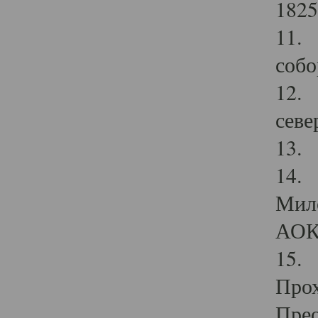
1825
11.
собо
12. 
севе
13.
14. 
Мило
АОК
15. 
Прох
Прео