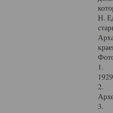
кото
Н. Е
стар
Арха
крае
Фот
1. С
1929 
2. Р
Архе
3. Ф