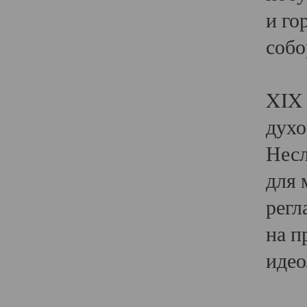
и го
собо
Явл
XIX 
духо
Несл
для 
регл
на п
идео
Поя