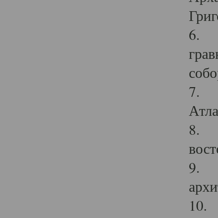
Григ
6. П
грав
собо
7. Г
Атла
8. С
вост
9. С
архи
10. 