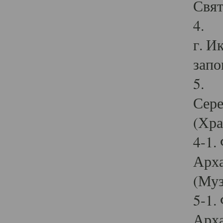
Свят
4. И
г. И
запо
5. И
Сере
(Хра
4-1.
Арха
(Муз
5-1.
Арха