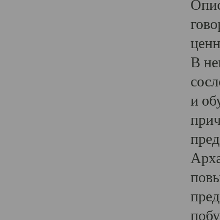
Опис
гово
ценн
В не
сосл
и об
прич
пред
Арха
повы
пред
побу