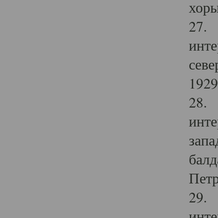
хоры
27. 
инте
севе
1929 
28. 
инте
запа
балд
Петр
29. 
инте