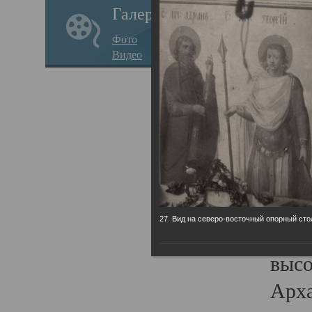
Галерея
годо
Фото
прав
Видео
кафе
Воз
Арха
Трои
град
масш
27. Вид на северо-восточный опорный сто
разр
высо
Арха