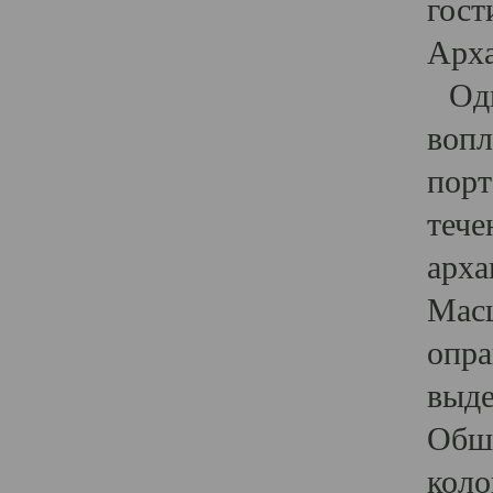
гост
Арха
Один
вопл
порт
тече
арха
Масш
опра
выде
Обши
коло