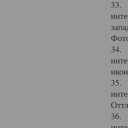
33. 
инте
запа
Фото
34. 
инте
икон
35. 
инте
Оттл
36. 
инте