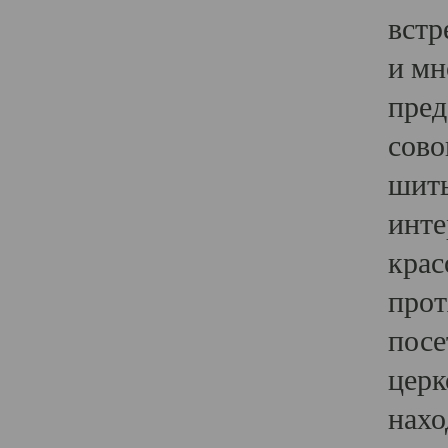
встр
и мн
пред
сово
шить
инте
крас
прот
посе
церк
нахо