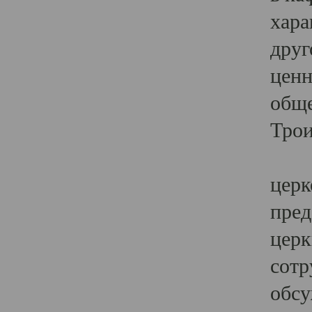
хара
друг
ценн
обще
Трои
Ярк
церк
пред
церк
сотр
обсу