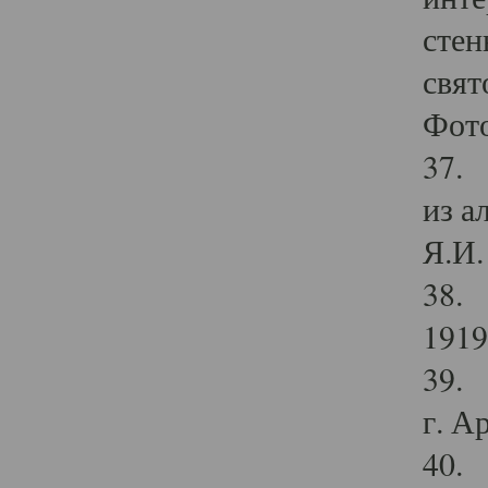
стен
свят
Фото
37. 
из а
Я.И. 
38. 
1919
39. 
г. А
40. 