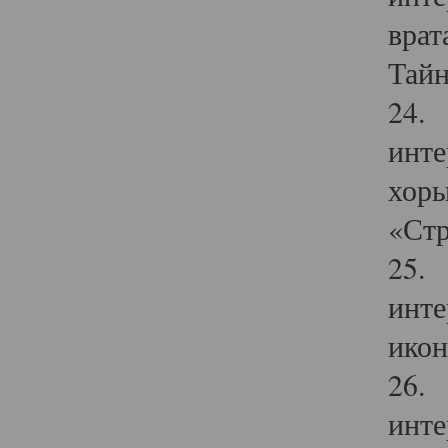
врат
Тайн
24. 
инте
хоры
«Стр
25. 
инте
икон
26. 
инте