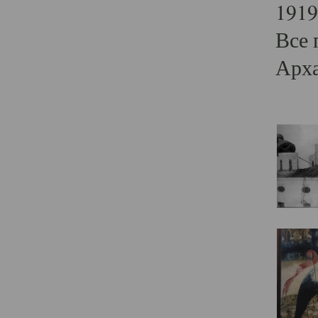
1919
Все 
Арха