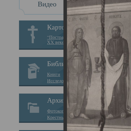
Видео
Св
Картотека
Свя
“Пострадавшие за веру в
XX веке на Севере”
23.12.
Сего
Библиотека
мере
Книги
целе
Исследования
резу
Архив
памя
Фотокопии дел
Арха
Крестные ходы
борь