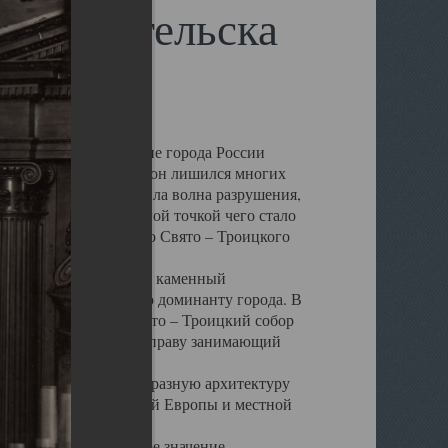
 Архангельска
 чем другие губернские города России
 в результате которых он лишился многих
у Архангельску ударила волна разрушения,
 20 –х годов. Отправной точкой чего стало
нсамбля кафедрального Свято – Троицкого
а, величественный каменный
ю и градостроительную доминанту города. В
оть до разрушения Свято – Троицкий собор
ний Архангельска, по праву занимающий
ртине Архангельска.
 себе яркую и своеобразную архитектуру
ниями России, Западной Европы и местной
вали его кафедральное значение,