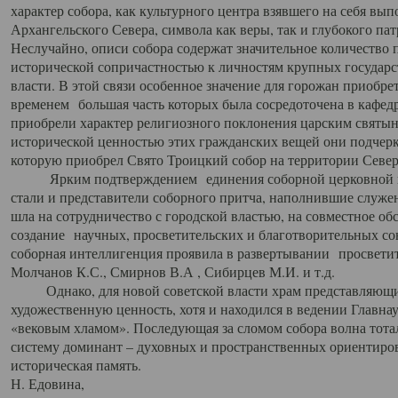
характер собора, как культурного центра взявшего на себя вы
Архангельского Севера, символа как веры, так и глубокого па
Неслучайно, описи собора содержат значительное количество п
исторической сопричастностью к личностям крупных государс
власти. В этой связи особенное значение для горожан приобре
временем большая часть которых была сосредоточена в кафедр
приобрели характер религиозного поклонения царским святыня
исторической ценностью этих гражданских вещей они подчер
которую приобрел Свято Троицкий собор на территории Север
Ярким подтверждением единения соборной церковной ис
стали и представители соборного притча, наполнившие служ
шла на сотрудничество с городской властью, на совместное о
создание научных, просветительских и благотворительных со
соборная интеллигенция проявила в развертывании просветит
Молчанов К.С., Смирнов В.А , Сибирцев М.И. и т.д.
Однако, для новой советской власти храм представляющи
художественную ценность, хотя и находился в ведении Главн
«вековым хламом». Последующая за сломом собора волна тотал
систему доминант – духовных и пространственных ориентиров,
историческая память.
Н. Едовина,