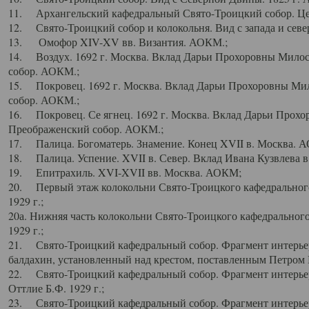
11. Архангельский кафедральный Свято-Троицкий собор. Цен
12. Свято-Троицкий собор и колокольня. Вид с запада и север
13. Омофор XIV-XV вв. Византия. АОКМ.;
14. Воздух. 1692 г. Москва. Вклад Дарьи Прохоровны Мило
собор. АОКМ.;
15. Покровец. 1692 г. Москва. Вклад Дарьи Прохоровны Ми
собор. АОКМ.;
16. Покровец. Се ягнец. 1692 г. Москва. Вклад Дарьи Прох
Преображенский собор. АОКМ.;
17. Палица. Богоматерь. Знамение. Конец XVII в. Москва. 
18. Палица. Успение. XVII в. Север. Вклад Ивана Кузвлева 
19. Епитрахиль. XVI-XVII вв. Москва. АОКМ;
20. Первый этаж колокольни Свято-Троицкого кафедрального
1929 г.;
20а. Нижняя часть колокольни Свято-Троицкого кафедрального
1929 г.;
21. Свято-Троицкий кафедральный собор. Фрагмент интерьер
балдахин, установленный над крестом, поставленным Петром I
22. Свято-Троицкий кафедральный собор. Фрагмент интерьер
Оттлие Б.Ф. 1929 г.;
23. Свято-Троицкий кафедральный собор. Фрагмент интерье