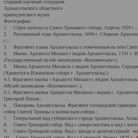
старший научный сотрудник
Архангельского областного
краеведческого музея.
Фотографии:
1. Сброс купола со Свято-Троицкого собора. Апрель 1929 г.;
2. Рисованный план Архангельска. 1694 г. Сборник Археолог
г.;
3. Фрагмент плана Архангельска с отмеченным на нём Свято
4. Икона. Архангел Михаил с видом Архангельска. 1741 г. 
(Государственный музей-заповедник «Коломенское»);
5. Икона Архангела Михаила с видом Архангельска. Середин
(Хранится в Ильинском соборе г. Архангельска.);
4-1. Фрагмент иконы «Архангел Михаил с видом Архангельска
(Музей-заповедник «Коломенское».);
5-1. Фрагмент иконы Архангела Михаила с видом г. Архангель
Григорий Попов.;
6. Панорама Архангельска. Фрагмент голландской гравюры с
собор Святой Троицы и колокольня собора.;
7. Генеральный вид губернского города Архангельска. Атлас 
8. Свято-Троицкий собор. Вид с северо-востока и вид с восто
9. Свято-Троицкий собор. Вид с запада и архитектурный чер
10. Свято-Троицкий собор. Вид с Северной Двины. 1825 г. А