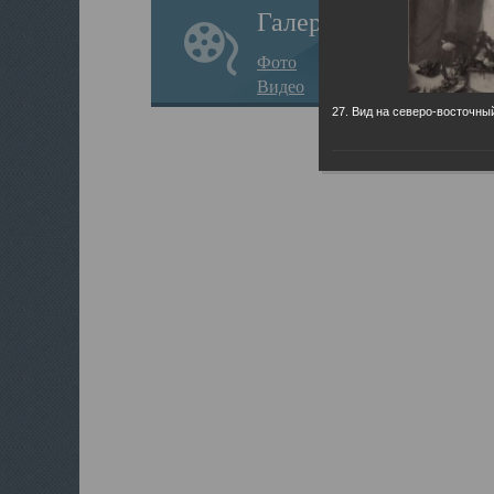
Галерея
Фото
Видео
27. Вид на северо-восточны