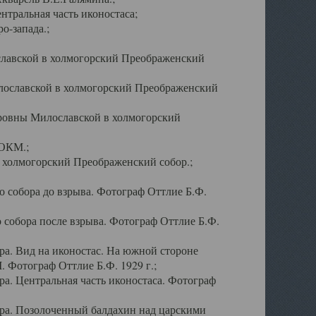
тральная часть иконостаса;
о-запада.;
славской в холмогорский Преображенский
лославской в холмогорский Преображенский
оровны Милославской в холмогорский
АОКМ.;
в холмогорский Преображенский собор.;
 собора до взрыва. Фотограф Оттлие Б.Ф.
 собора после взрыва. Фотограф Оттлие Б.Ф.
а. Вид на иконостас. На южной стороне
. Фотограф Оттлие Б.Ф. 1929 г.;
а. Центральная часть иконостаса. Фотограф
ра. Позолоченный балдахин над царскими