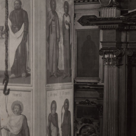
Свято-Троицкий собор
Свято-Троицкий собор Архангельска
23.12.2015
Сегодня мы можем говорить, что Архангельск в большей мере,
пострадал от целенаправленных систематических разрушений,
выдающихся памятников архитектуры. Больше всего по старом
вызванная борьбой с религией, набравшая особую силу в конце
разрушение православного центра архангельской губернии - а
собора Архангельска.
Возникнув в начале XVIII века в центре Архангельск
двухэтажный Троицкий собор, сразу превратился в зрительну
XVIII веке по масштабам ему не было равных на Севере. Впл
оставался самым высоким и значительным из городских строе
второе место, после гостиных дворов, в градостроительной ка
Один из самых больших и светлых соборов России воплотил в
портового города с отраженными в ней архитектурными тече
архангелогородской школы церковного зодчества.
Масштабность, благолепие и богатство собора, вполне оправды