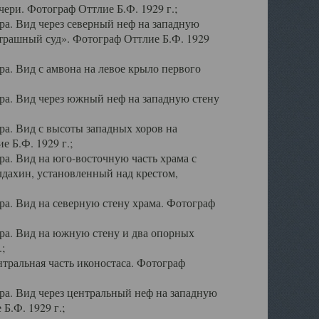
ери. Фотограф Оттлие Б.Ф. 1929 г.;
а. Вид через северный неф на западную
трашный суд». Фотограф Оттлие Б.Ф. 1929
. Вид с амвона на левое крыло первого
а. Вид через южный неф на западную стену
а. Вид с высоты западных хоров на
 Б.Ф. 1929 г.;
а. Вид на юго-восточную часть храма с
дахин, установленный над крестом,
а. Вид на северную стену храма. Фотограф
ра. Вид на южную стену и два опорных
;
тральная часть иконостаса. Фотограф
а. Вид через центральный неф на западную
Б.Ф. 1929 г.;