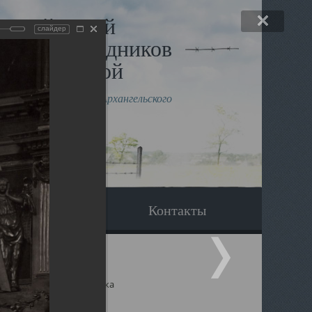
льный музей
слайдер
в и исповедников
рхангельской
влению митрополита Архангельского
горского Даниила
Вопрос-ответ
Контакты
ицкий собор Архангельска