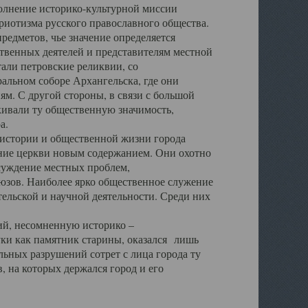
полнение историко-культурной миссии
триотизма русского православного общества.
редметов, чье значение определяется
твенных деятелей и представителям местной
тали петровские реликвии, со
альном соборе Архангельска, где они
м. С другой стороны, в связи с большой
кивали ту общественную значимость,
а.
тории и общественной жизни города
ение церкви новым содержанием. Они охотно
бсуждение местных проблем,
юзов. Наиболее ярко общественное служение
ельской и научной деятельности. Среди них
й, несомненную историко –
ауки как памятник старины, оказался лишь
ьных разрушений сотрет с лица города ту
 на которых держался город и его