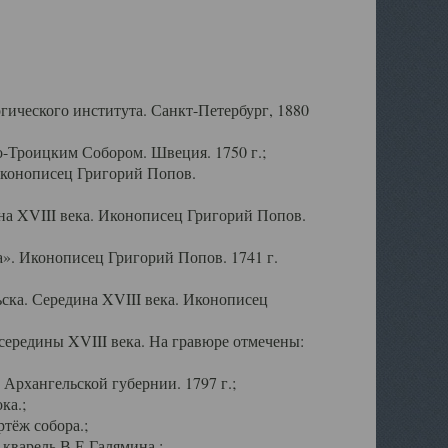
ического института. Санкт-Петербург, 1880
-Троицким Собором. Швеция. 1750 г.;
Иконописец Григорий Попов.
а XVIII века. Иконописец Григорий Попов.
». Иконописец Григорий Попов. 1741 г.
ска. Середина XVIII века. Иконописец
ередины XVIII века. На гравюре отмечены:
Архангельской губернии. 1797 г.;
ка.;
тёж собора.;
кварель В.Е.Галямина.;