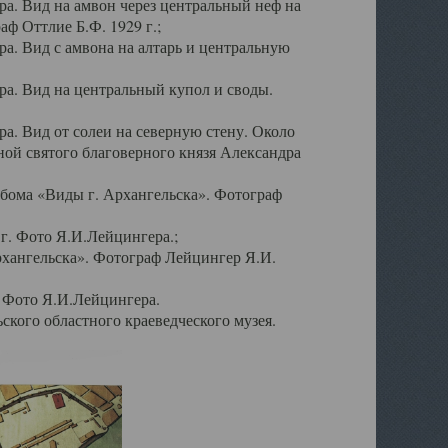
а. Вид на амвон через центральный неф на
аф Оттлие Б.Ф. 1929 г.;
. Вид с амвона на алтарь и центральную
а. Вид на центральный купол и своды.
. Вид от солеи на северную стену. Около
ой святого благоверного князя Александра
бома «Виды г. Архангельска». Фотограф
г. Фото Я.И.Лейцингера.;
рхангельска». Фотограф Лейцингер Я.И.
. Фото Я.И.Лейцингера.
кого областного краеведческого музея.