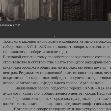
заслуженно выделяя из многочисленных культовых построек 
иконостас украшенный колоннами ионического стиля, с един
царскими вратами, изящным фронтоном и множеством резных,
собой поистине художественную ценность. В совокупности же
шитьем, многочисленными предметами церковной утвари интер
й опорный столб.
неповторимый красочный ансамбль декоративного убранства с
поражающий воображение своих посетителей. В соборной ризн
Троицкого кафедрального храма находилось не мало высокох
собора конца XVIII - XIX вв. позволяют говорить о значител
скопившемся в соборе за долгие годы.
В немалой степени этому способствовало купеческое сословие
строительстве и обустройстве Свято-Троицкого кафедрального 
архангелогородского общества, но и представителей других –
центров. Результатом повышенной религиозности купцов, чес
искренних и бескорыстных побуждений купечества действовать 
особое «благолепие» кафедрального собора Архангельска.
Являвшийся особой гордостью горожан XVIII - XIX века
духовного, культурно и общественного центра города. Неслуч
точкой для многочисленных городских праздников, а регламен
власти сказывалась на придании праздникам конфессионально
Появление в соборе гражданских и даже сугубо военных 