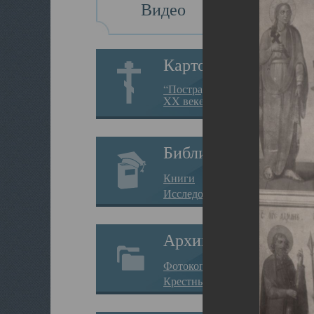
Видео
Картотека
“Пострадавшие за веру в
XX веке на Севере”
Библиотека
Книги
Исследования
Архив
Фотокопии дел
Крестные ходы