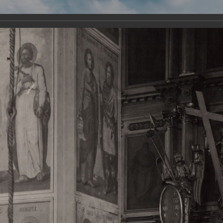
Виртуа
Новомученико
Земли А
Сайт создан по благосло
и Холмо
Наследники
Галерея
Главная
Галерея
Храмы-мученики Архангельска
Свято-Тро