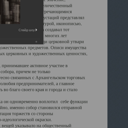
города. Обширный и величественный
ственными нигде не встречающимися
 символических инкрустаций представлял
 с живописью, скульптурой, иконописью,
ьер Троицкого храма создавал тот
Слайд-шоу:
обора, на протяжении многих лет
ице, библиотеке, среди церковной утвари
удожественных предметов. Описи имущества
ьных церковных и художественных ценностях,
, принимавшее активное участие в
собора, причем не только
 тесно связанных с Архангельском торговых
толюбия предпринимателей, а главное
во благо своего края и города и стало
 он одновременно воплотил себе функции
айно, именно собор становился отправной
тация торжеств со стороны
-идеологической окраски.
вещей указывало на общественный