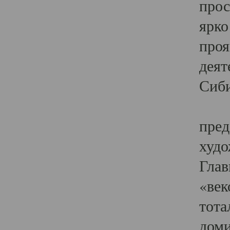
прос
ярко
проя
деят
Сиби
Одн
пред
худо
Глав
«век
тота
доми