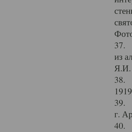
стен
свят
Фото
37. 
из а
Я.И. 
38. 
1919
39. 
г. А
40. 