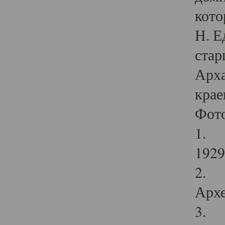
кото
Н. Е
стар
Арха
крае
Фот
1. С
1929 
2. Р
Архе
3. Ф