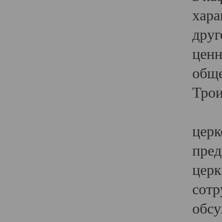
хара
друг
ценн
обще
Трои
Ярк
церк
пред
церк
сотр
обсу