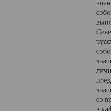
воен
собо
выпо
Севе
русс
собо
знач
личн
пред
знач
со в
в ка