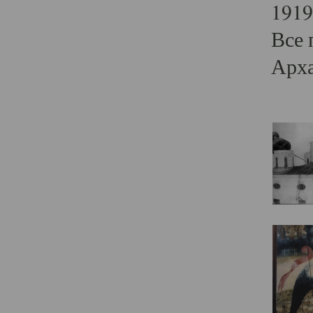
1919
Все 
Арха