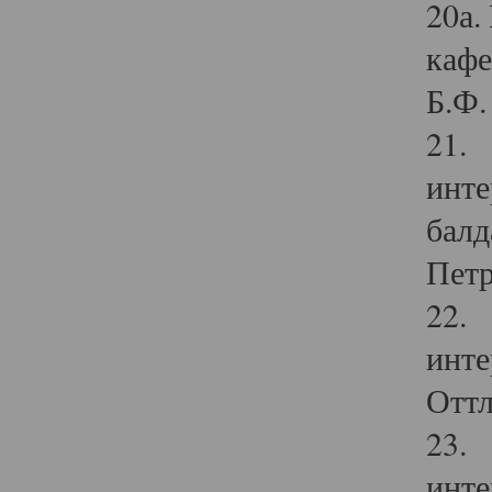
20а.
кафе
Б.Ф. 
21. 
инте
балд
Петр
22. 
инте
Оттл
23. 
инте