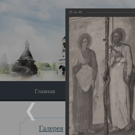
31
из
45
Главная
Экскурсия
Главная
Галерея