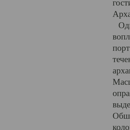
гост
Арха
Один
вопл
порт
тече
арха
Масш
опра
выде
Обши
коло