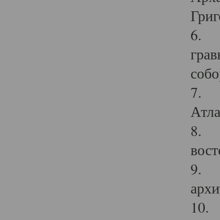
Григ
6. П
грав
собо
7. Г
Атла
8. С
вост
9. С
архи
10. 