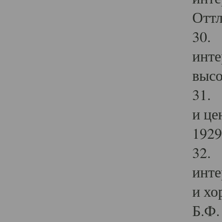
Оттл
30. 
инте
высо
31. 
и це
1929 
32. 
инте
и хо
Б.Ф. 