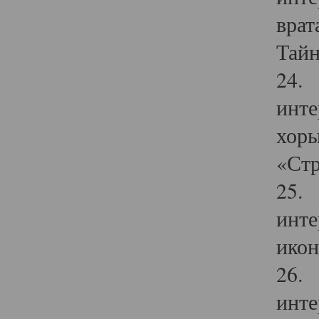
врат
Тайн
24. 
инте
хоры
«Стр
25. 
инте
икон
26. 
инте