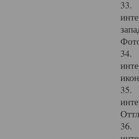
33. 
инте
запа
Фото
34. 
инте
икон
35. 
инте
Оттл
36. 
инте