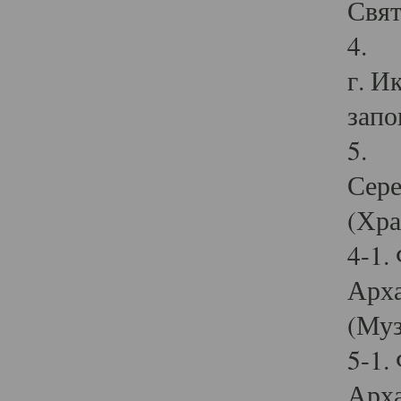
Свят
4. И
г. И
запо
5. И
Сере
(Хра
4-1.
Арха
(Муз
5-1.
Арха