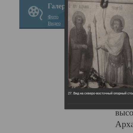
Галерея
годо
Фото
прав
Видео
кафе
Воз
Арха
Трои
град
масш
27. Вид на северо-восточный опорный сто
разр
высо
Арха