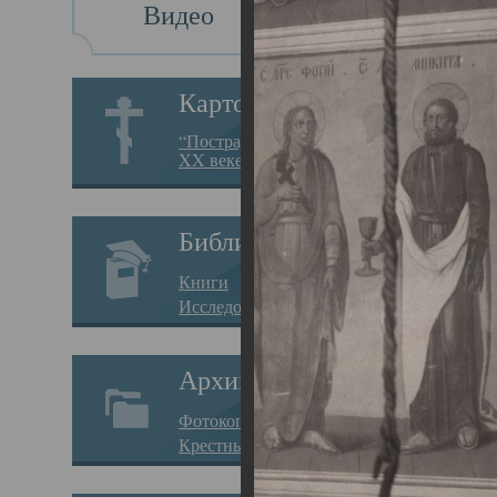
Видео
Св
Картотека
Свя
“Пострадавшие за веру в
XX веке на Севере”
23.12.
Сего
Библиотека
мере
Книги
целе
Исследования
резу
Архив
памя
Фотокопии дел
Арха
Крестные ходы
борь