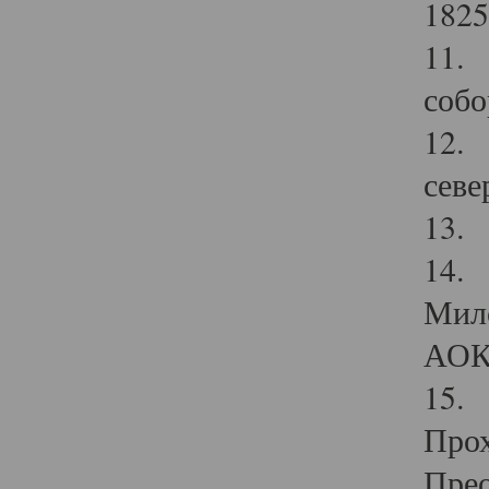
1825
11.
собо
12. 
севе
13.
14. 
Мило
АОК
15. 
Прох
Прео