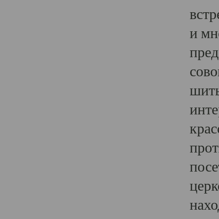
встр
и мн
пред
сово
шить
инте
крас
прот
посе
церк
нахо