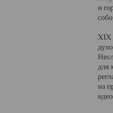
и го
собо
Явл
XIX 
духо
Несл
для 
регл
на п
идео
Поя