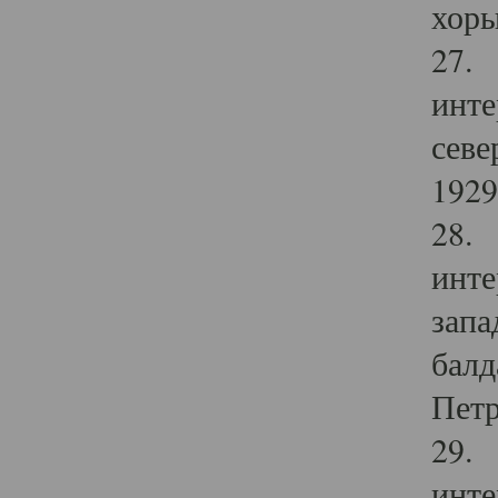
хоры
27. 
инте
севе
1929 
28. 
инте
запа
балд
Петр
29. 
инте