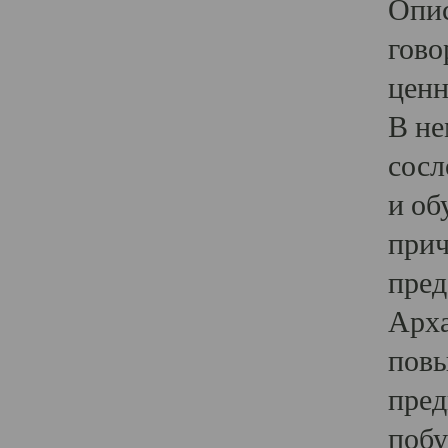
Опис
гово
ценн
В не
сосл
и об
прич
пред
Арха
повы
пред
побу