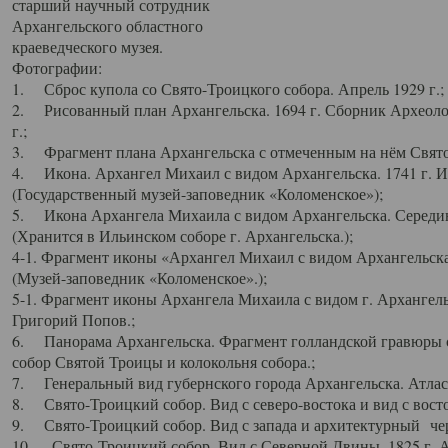
старший научный сотрудник
Архангельского областного
краеведческого музея.
Фотографии:
1. Сброс купола со Свято-Троицкого собора. Апрель 1929 г.;
2. Рисованный план Архангельска. 1694 г. Сборник Археолог
г.;
3. Фрагмент плана Архангельска с отмеченным на нём Свято
4. Икона. Архангел Михаил с видом Архангельска. 1741 г. 
(Государственный музей-заповедник «Коломенское»);
5. Икона Архангела Михаила с видом Архангельска. Середин
(Хранится в Ильинском соборе г. Архангельска.);
4-1. Фрагмент иконы «Архангел Михаил с видом Архангельска
(Музей-заповедник «Коломенское».);
5-1. Фрагмент иконы Архангела Михаила с видом г. Архангель
Григорий Попов.;
6. Панорама Архангельска. Фрагмент голландской гравюры с
собор Святой Троицы и колокольня собора.;
7. Генеральный вид губернского города Архангельска. Атлас 
8. Свято-Троицкий собор. Вид с северо-востока и вид с восто
9. Свято-Троицкий собор. Вид с запада и архитектурный чер
10. Свято-Троицкий собор. Вид с Северной Двины. 1825 г. А