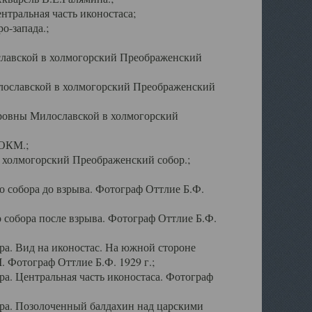
тральная часть иконостаса;
о-запада.;
славской в холмогорский Преображенский
лославской в холмогорский Преображенский
оровны Милославской в холмогорский
АОКМ.;
в холмогорский Преображенский собор.;
 собора до взрыва. Фотограф Оттлие Б.Ф.
 собора после взрыва. Фотограф Оттлие Б.Ф.
а. Вид на иконостас. На южной стороне
. Фотограф Оттлие Б.Ф. 1929 г.;
а. Центральная часть иконостаса. Фотограф
ра. Позолоченный балдахин над царскими