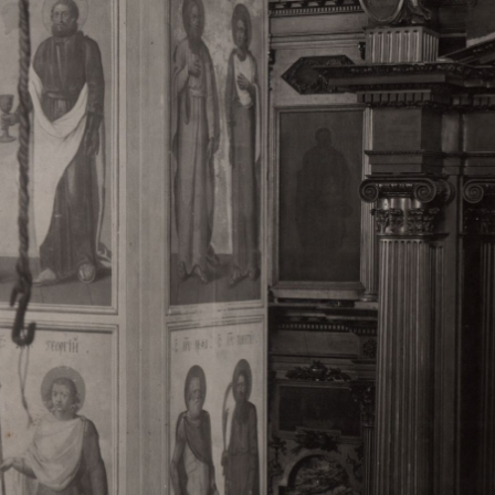
Свято-Троицкий собор
Свято-Троицкий собор Архангельска
23.12.2015
Сегодня мы можем говорить, что Архангельск в большей мере,
пострадал от целенаправленных систематических разрушений,
выдающихся памятников архитектуры. Больше всего по старом
вызванная борьбой с религией, набравшая особую силу в конце
разрушение православного центра архангельской губернии - а
собора Архангельска.
Возникнув в начале XVIII века в центре Архангельск
двухэтажный Троицкий собор, сразу превратился в зрительну
XVIII веке по масштабам ему не было равных на Севере. Впл
оставался самым высоким и значительным из городских строе
второе место, после гостиных дворов, в градостроительной ка
Один из самых больших и светлых соборов России воплотил в
портового города с отраженными в ней архитектурными тече
архангелогородской школы церковного зодчества.
Масштабность, благолепие и богатство собора, вполне оправды