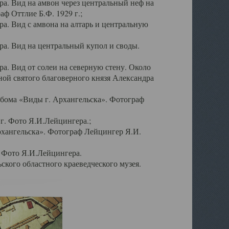
а. Вид на амвон через центральный неф на
аф Оттлие Б.Ф. 1929 г.;
. Вид с амвона на алтарь и центральную
а. Вид на центральный купол и своды.
. Вид от солеи на северную стену. Около
ой святого благоверного князя Александра
бома «Виды г. Архангельска». Фотограф
г. Фото Я.И.Лейцингера.;
рхангельска». Фотограф Лейцингер Я.И.
. Фото Я.И.Лейцингера.
кого областного краеведческого музея.