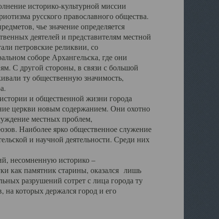
полнение историко-культурной миссии
триотизма русского православного общества.
редметов, чье значение определяется
твенных деятелей и представителям местной
тали петровские реликвии, со
альном соборе Архангельска, где они
м. С другой стороны, в связи с большой
кивали ту общественную значимость,
а.
тории и общественной жизни города
ение церкви новым содержанием. Они охотно
бсуждение местных проблем,
юзов. Наиболее ярко общественное служение
ельской и научной деятельности. Среди них
й, несомненную историко –
ауки как памятник старины, оказался лишь
ьных разрушений сотрет с лица города ту
 на которых держался город и его