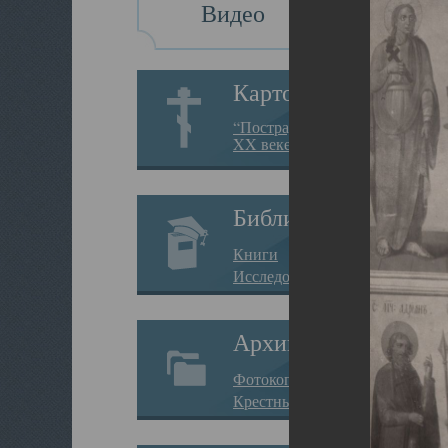
Видео
Картотека
“Пострадавшие за веру в
XX веке на Севере”
Библиотека
Книги
Исследования
Архив
Фотокопии дел
Крестные ходы