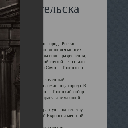
 Архангельска
 чем другие губернские города России
 в результате которых он лишился многих
у Архангельску ударила волна разрушения,
 20 –х годов. Отправной точкой чего стало
нсамбля кафедрального Свято – Троицкого
а, величественный каменный
ю и градостроительную доминанту города. В
оть до разрушения Свято – Троицкий собор
ний Архангельска, по праву занимающий
ртине Архангельска.
 себе яркую и своеобразную архитектуру
ниями России, Западной Европы и местной
вали его кафедральное значение,