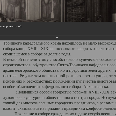
заслуженно выделяя из многочисленных культовых построек 
иконостас украшенный колоннами ионического стиля, с един
царскими вратами, изящным фронтоном и множеством резных,
собой поистине художественную ценность. В совокупности же
шитьем, многочисленными предметами церковной утвари интер
й опорный столб.
неповторимый красочный ансамбль декоративного убранства с
поражающий воображение своих посетителей. В соборной ризн
Троицкого кафедрального храма находилось не мало высокох
собора конца XVIII - XIX вв. позволяют говорить о значител
скопившемся в соборе за долгие годы.
В немалой степени этому способствовало купеческое сословие
строительстве и обустройстве Свято-Троицкого кафедрального 
архангелогородского общества, но и представителей других –
центров. Результатом повышенной религиозности купцов, чес
искренних и бескорыстных побуждений купечества действовать 
особое «благолепие» кафедрального собора Архангельска.
Являвшийся особой гордостью горожан XVIII - XIX века
духовного, культурно и общественного центра города. Неслуч
точкой для многочисленных городских праздников, а регламен
власти сказывалась на придании праздникам конфессионально
Появление в соборе гражданских и даже сугубо военных 