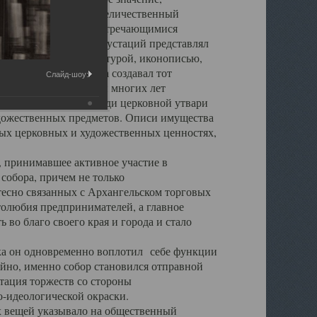
города. Обширный и величественный
ственными нигде не встречающимися
 символических инкрустаций представлял
 с живописью, скульптурой, иконописью,
ьер Троицкого храма создавал тот
Слайд-шоу:
обора, на протяжении многих лет
ице, библиотеке, среди церковной утвари
удожественных предметов. Описи имущества
ьных церковных и художественных ценностях,
, принимавшее активное участие в
собора, причем не только
 тесно связанных с Архангельском торговых
толюбия предпринимателей, а главное
во благо своего края и города и стало
 он одновременно воплотил себе функции
айно, именно собор становился отправной
тация торжеств со стороны
-идеологической окраски.
вещей указывало на общественный