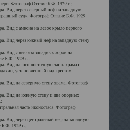
ери. Фотограф Оттлие Б.Ф. 1929 г.;
а. Вид через северный неф на западную
трашный суд». Фотограф Оттлие Б.Ф. 1929
. Вид с амвона на левое крыло первого
а. Вид через южный неф на западную стену
а. Вид с высоты западных хоров на
 Б.Ф. 1929 г.;
а. Вид на юго-восточную часть храма с
дахин, установленный над крестом,
а. Вид на северную стену храма. Фотограф
ра. Вид на южную стену и два опорных
;
тральная часть иконостаса. Фотограф
а. Вид через центральный неф на западную
Б.Ф. 1929 г.;