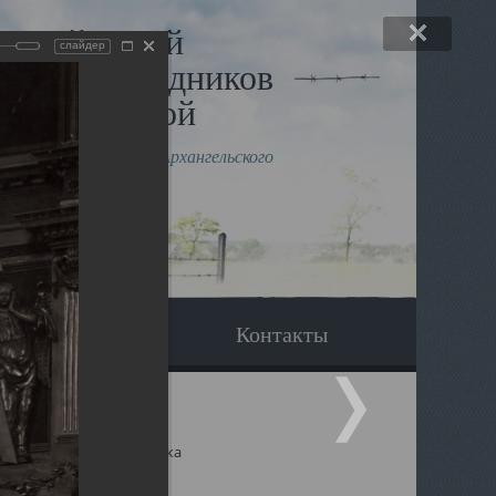
льный музей
слайдер
в и исповедников
рхангельской
влению митрополита Архангельского
горского Даниила
Вопрос-ответ
Контакты
ицкий собор Архангельска