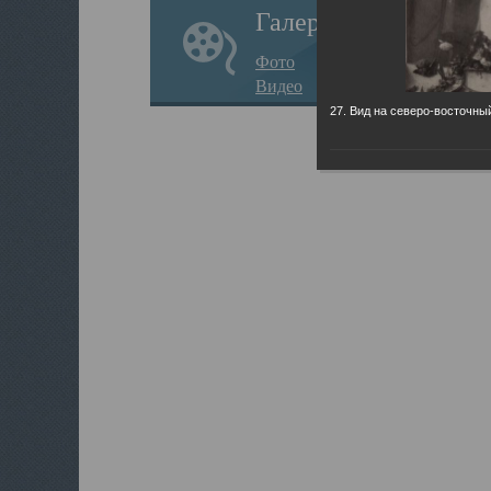
Галерея
Фото
Видео
27. Вид на северо-восточны