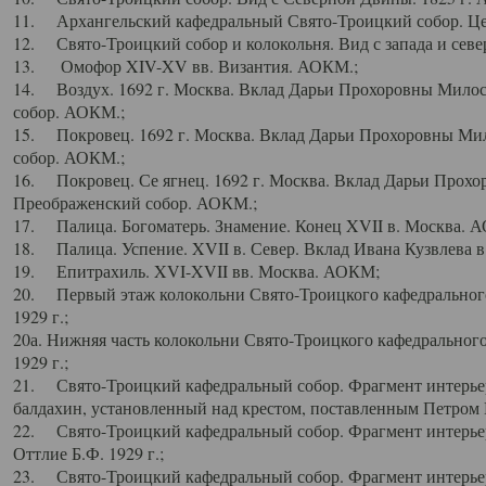
11. Архангельский кафедральный Свято-Троицкий собор. Цен
12. Свято-Троицкий собор и колокольня. Вид с запада и север
13. Омофор XIV-XV вв. Византия. АОКМ.;
14. Воздух. 1692 г. Москва. Вклад Дарьи Прохоровны Мило
собор. АОКМ.;
15. Покровец. 1692 г. Москва. Вклад Дарьи Прохоровны Ми
собор. АОКМ.;
16. Покровец. Се ягнец. 1692 г. Москва. Вклад Дарьи Прох
Преображенский собор. АОКМ.;
17. Палица. Богоматерь. Знамение. Конец XVII в. Москва. 
18. Палица. Успение. XVII в. Север. Вклад Ивана Кузвлева 
19. Епитрахиль. XVI-XVII вв. Москва. АОКМ;
20. Первый этаж колокольни Свято-Троицкого кафедрального
1929 г.;
20а. Нижняя часть колокольни Свято-Троицкого кафедрального
1929 г.;
21. Свято-Троицкий кафедральный собор. Фрагмент интерьер
балдахин, установленный над крестом, поставленным Петром I
22. Свято-Троицкий кафедральный собор. Фрагмент интерьер
Оттлие Б.Ф. 1929 г.;
23. Свято-Троицкий кафедральный собор. Фрагмент интерье