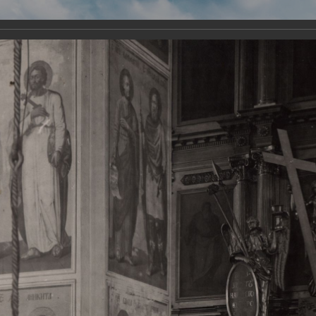
Виртуа
Новомученико
Земли А
Сайт создан по благосло
и Холмо
Наследники
Галерея
Главная
Галерея
Храмы-мученики Архангельска
Свято-Тро