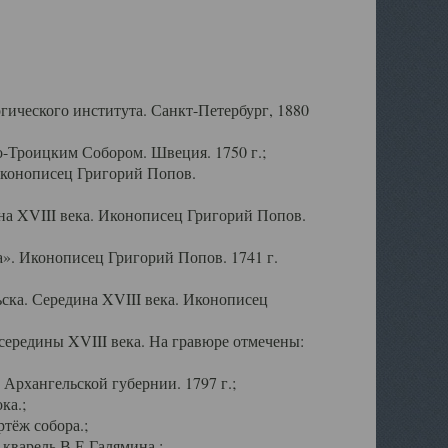
ического института. Санкт-Петербург, 1880
-Троицким Собором. Швеция. 1750 г.;
Иконописец Григорий Попов.
а XVIII века. Иконописец Григорий Попов.
». Иконописец Григорий Попов. 1741 г.
ска. Середина XVIII века. Иконописец
ередины XVIII века. На гравюре отмечены:
Архангельской губернии. 1797 г.;
ка.;
тёж собора.;
кварель В.Е.Галямина.;