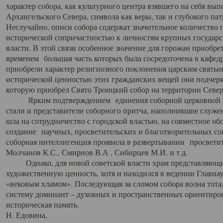
характер собора, как культурного центра взявшего на себя вы
Архангельского Севера, символа как веры, так и глубокого па
Неслучайно, описи собора содержат значительное количество п
исторической сопричастностью к личностям крупных государс
власти. В этой связи особенное значение для горожан приобре
временем большая часть которых была сосредоточена в кафедр
приобрели характер религиозного поклонения царским святыня
исторической ценностью этих гражданских вещей они подчер
которую приобрел Свято Троицкий собор на территории Север
Ярким подтверждением единения соборной церковной ис
стали и представители соборного притча, наполнившие служ
шла на сотрудничество с городской властью, на совместное о
создание научных, просветительских и благотворительных со
соборная интеллигенция проявила в развертывании просветит
Молчанов К.С., Смирнов В.А , Сибирцев М.И. и т.д.
Однако, для новой советской власти храм представляющи
художественную ценность, хотя и находился в ведении Главн
«вековым хламом». Последующая за сломом собора волна тотал
систему доминант – духовных и пространственных ориентиров,
историческая память.
Н. Едовина,