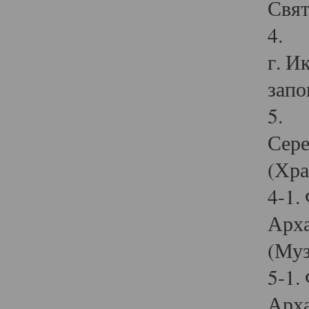
Свят
4. И
г. И
запо
5. И
Сере
(Хра
4-1.
Арха
(Муз
5-1.
Арха