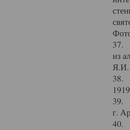
стен
свят
Фото
37. 
из а
Я.И. 
38. 
1919
39. 
г. А
40. 