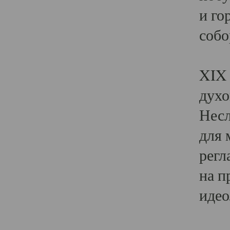
и го
собо
Явл
XIX 
духо
Несл
для 
регл
на п
идео
Поя