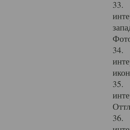
33. 
инте
запа
Фото
34. 
инте
икон
35. 
инте
Оттл
36. 
инте