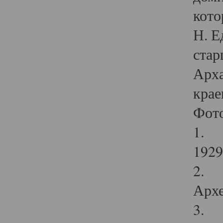
кото
Н. Е
стар
Арха
крае
Фот
1. С
1929 
2. Р
Архе
3. Ф