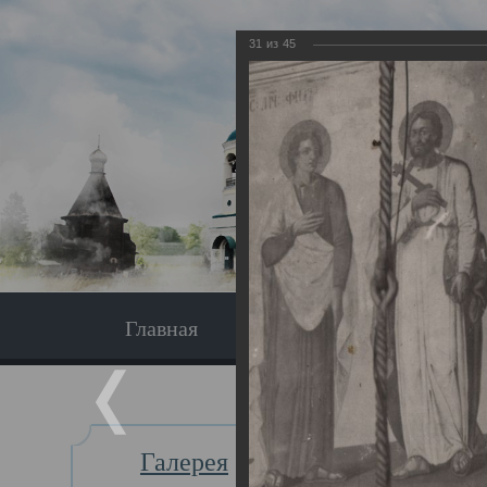
31
из
45
Главная
Экскурсия
Главная
Галерея