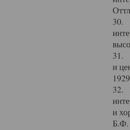
Оттл
30. 
инте
высо
31. 
и це
1929 
32. 
инте
и хо
Б.Ф. 