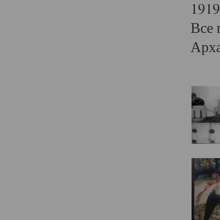
1919
Все 
Арха