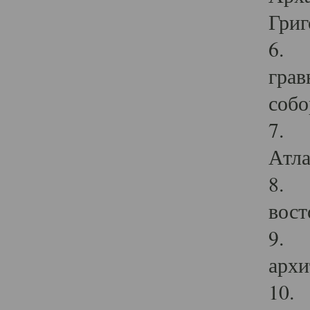
Григ
6. П
грав
собо
7. Г
Атла
8. С
вост
9. С
архи
10. 