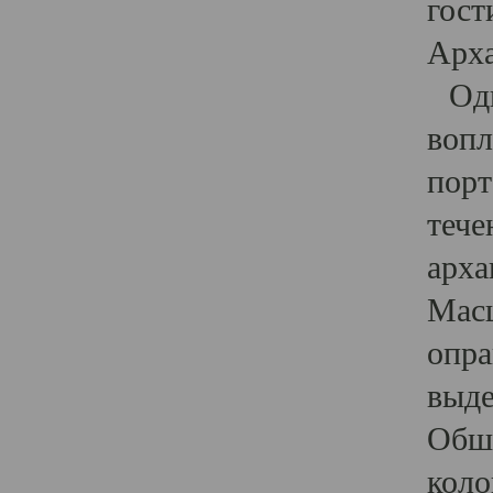
гост
Арха
Один
вопл
порт
тече
арха
Масш
опра
выде
Обши
коло