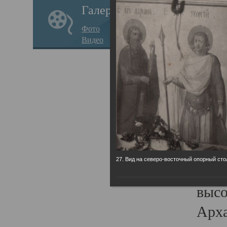
Галерея
годо
Фото
прав
Видео
кафе
Воз
Арха
Трои
град
масш
27. Вид на северо-восточный опорный сто
разр
высо
Арха