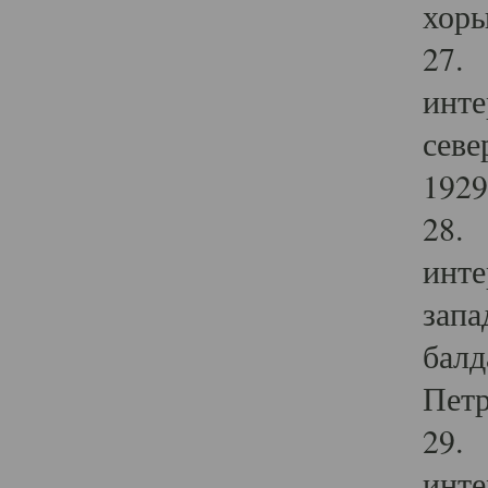
хоры
27. 
инте
севе
1929 
28. 
инте
запа
балд
Петр
29. 
инте