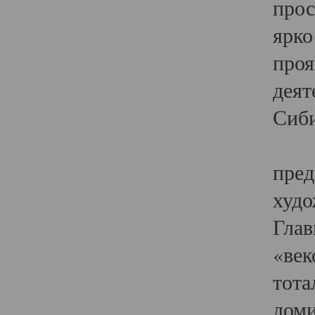
прос
ярко
проя
деят
Сиби
Одн
пред
худо
Глав
«век
тота
доми