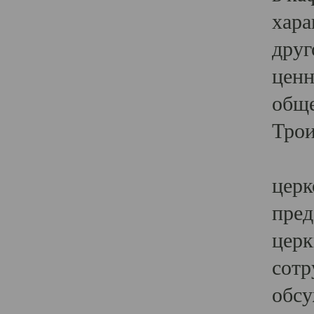
хара
друг
ценн
обще
Трои
Ярк
церк
пред
церк
сотр
обсу