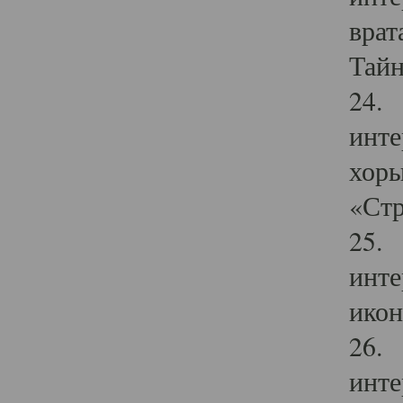
врат
Тайн
24. 
инте
хоры
«Стр
25. 
инте
икон
26. 
инте