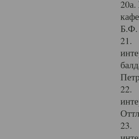
20а.
кафе
Б.Ф. 
21. 
инте
балд
Петр
22. 
инте
Оттл
23. 
инте