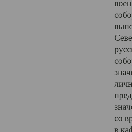
воен
собо
выпо
Севе
русс
собо
знач
личн
пред
знач
со в
в ка