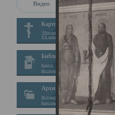
Видео
Св
Картотека
Свя
“Пострадавшие за веру в
XX веке на Севере”
23.12.
Сего
Библиотека
мере
Книги
целе
Исследования
резу
Архив
памя
Фотокопии дел
Арха
Крестные ходы
борь