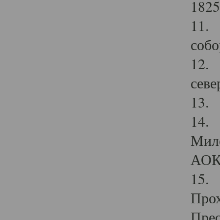
1825
11.
собо
12. 
севе
13.
14. 
Мило
АОК
15. 
Прох
Прео