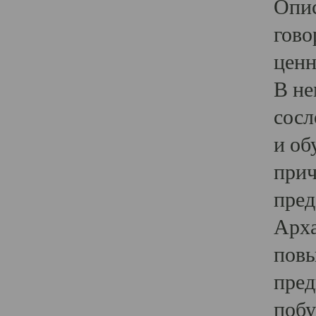
Опис
гово
ценн
В не
сосл
и об
прич
пред
Арха
повы
пред
побу