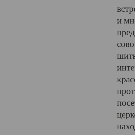
встр
и мн
пред
сово
шить
инте
крас
прот
посе
церк
нахо