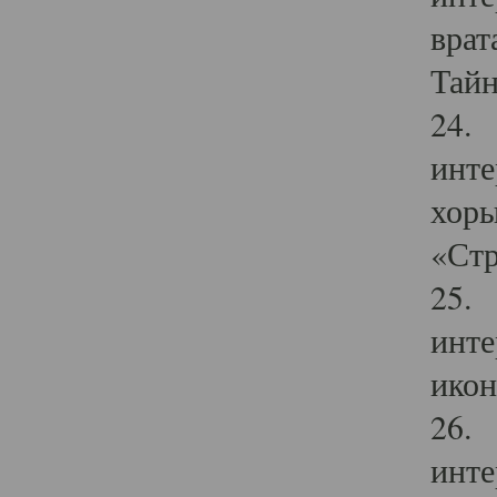
врат
Тайн
24. 
инте
хоры
«Стр
25. 
инте
икон
26. 
инте