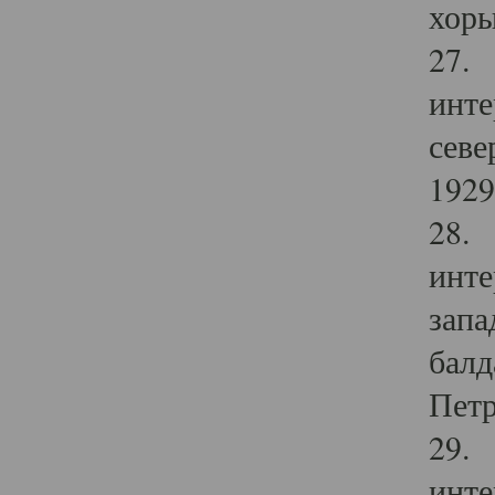
хоры
27. 
инте
севе
1929 
28. 
инте
запа
балд
Петр
29. 
инте