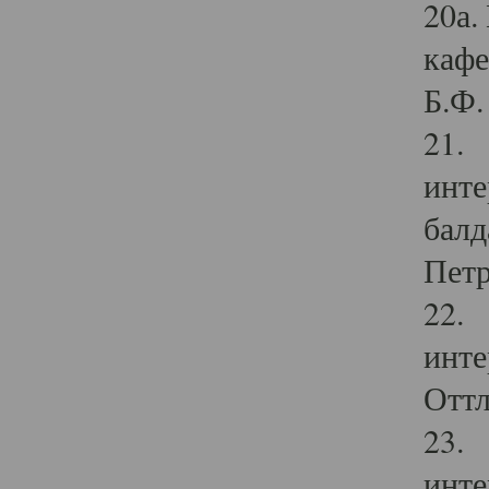
20а.
кафе
Б.Ф. 
21. 
инте
балд
Петр
22. 
инте
Оттл
23. 
инте