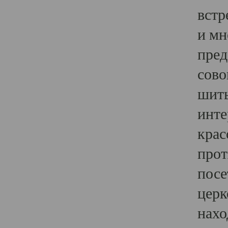
встр
и мн
пред
сово
шить
инте
крас
прот
посе
церк
нахо