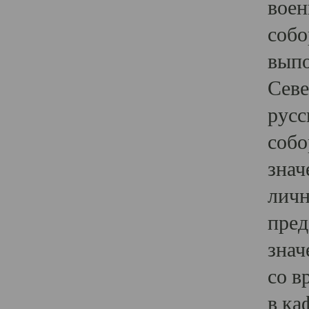
воен
собо
выпо
Севе
русс
собо
знач
личн
пред
знач
со в
в ка