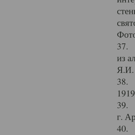
стен
свят
Фото
37. 
из а
Я.И. 
38. 
1919
39. 
г. А
40. 