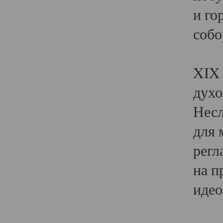
и го
собо
Явл
XIX 
духо
Несл
для 
регл
на п
идео
Поя