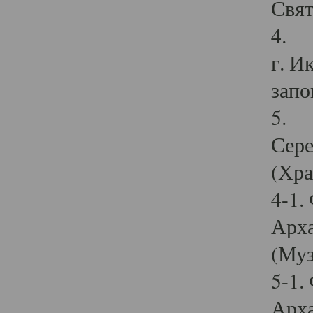
Свят
4. И
г. И
запо
5. И
Сере
(Хра
4-1.
Арха
(Муз
5-1.
Арха