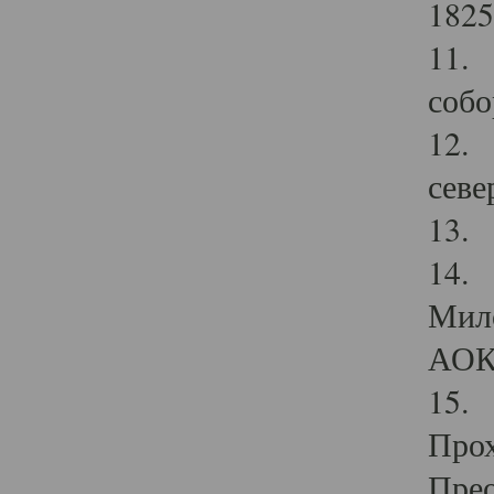
1825
11.
собо
12. 
севе
13.
14. 
Мило
АОК
15. 
Прох
Прео