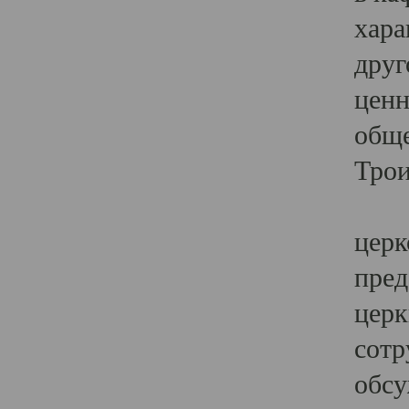
хара
друг
ценн
обще
Трои
Ярк
церк
пред
церк
сотр
обсу