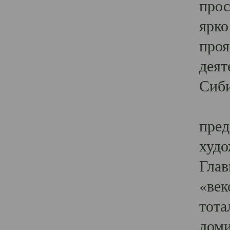
прос
ярко
проя
деят
Сиби
Одн
пред
худо
Глав
«век
тота
доми