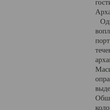
гост
Арха
Один
вопл
порт
тече
арха
Масш
опра
выде
Обши
коло