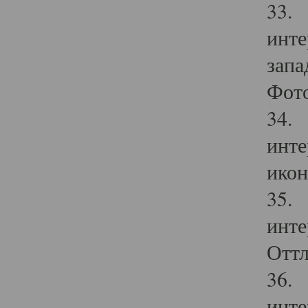
33. 
инте
запа
Фото
34. 
инте
икон
35. 
инте
Оттл
36. 
инте