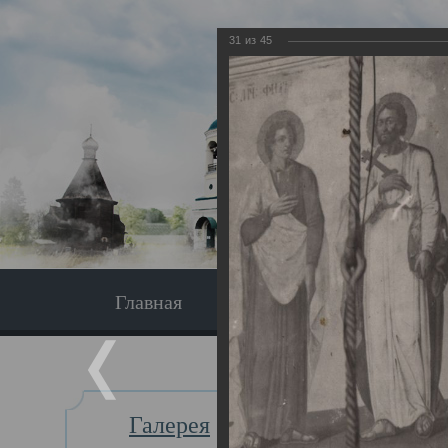
31
из
45
Главная
Экскурсия
Главная
Галерея