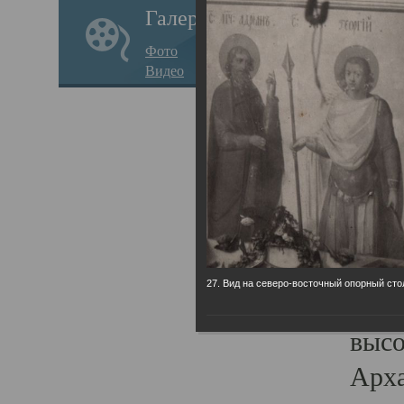
Галерея
годо
Фото
прав
Видео
кафе
Воз
Арха
Трои
град
масш
27. Вид на северо-восточный опорный сто
разр
высо
Арха