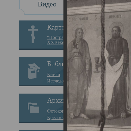
Видео
Св
Картотека
Свя
“Пострадавшие за веру в
XX веке на Севере”
23.12.
Сего
Библиотека
мере
Книги
целе
Исследования
резу
Архив
памя
Фотокопии дел
Арха
Крестные ходы
борь