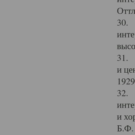
Оттл
30. 
инте
высо
31. 
и це
1929 
32. 
инте
и хо
Б.Ф. 