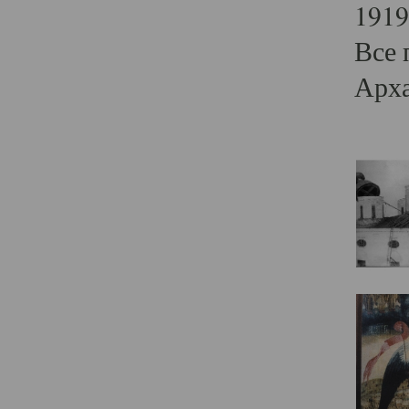
1919
Все 
Арха