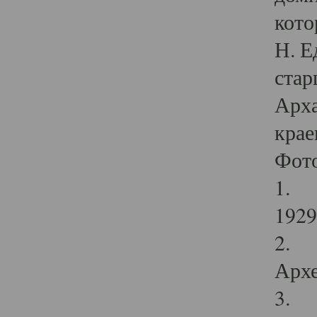
кото
Н. Е
стар
Арха
крае
Фот
1. С
1929 
2. Р
Архе
3. Ф