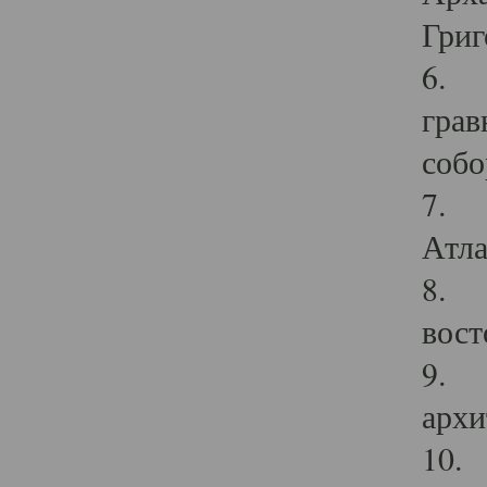
Григ
6. П
грав
собо
7. Г
Атла
8. С
вост
9. С
архи
10. 