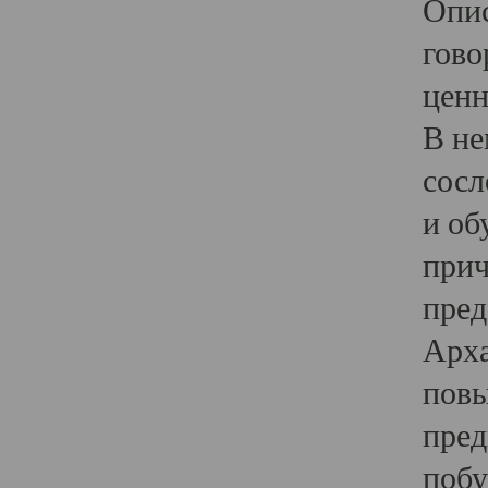
Опис
гово
ценн
В не
сосл
и об
прич
пред
Арха
повы
пред
побу