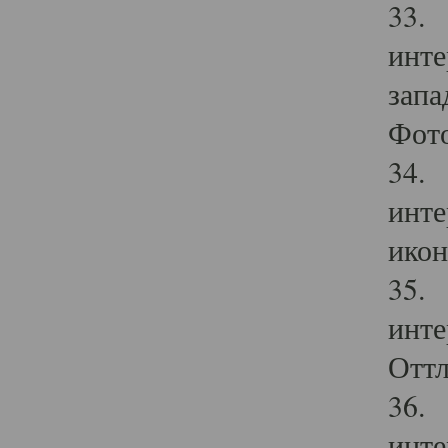
33. 
инте
запа
Фото
34. 
инте
икон
35. 
инте
Оттл
36. 
инте