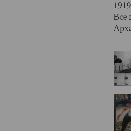
1919
Все 
Арха