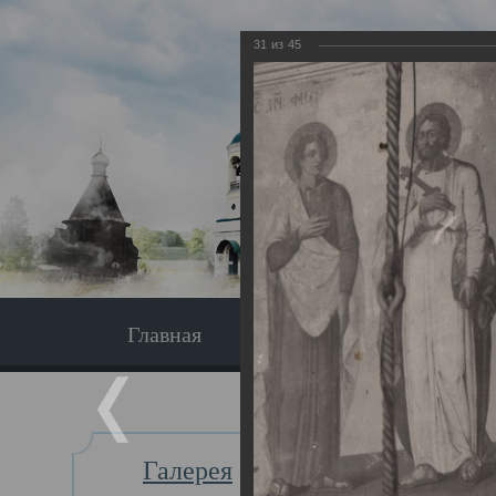
31
из
45
Главная
Экскурсия
Главная
Галерея