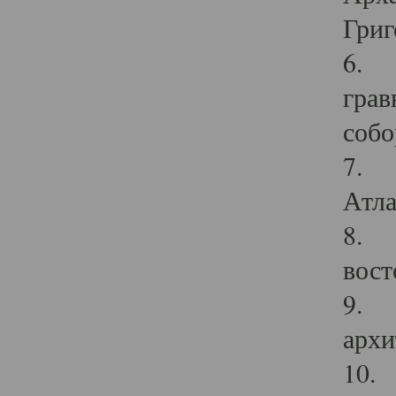
Григ
6. П
грав
собо
7. Г
Атла
8. С
вост
9. С
архи
10. 