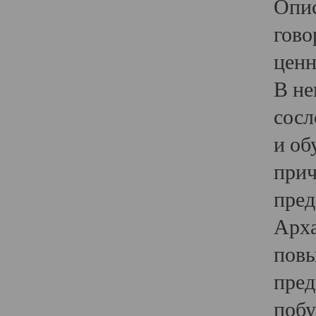
Опис
гово
ценн
В не
сосл
и об
прич
пред
Арха
повы
пред
побу