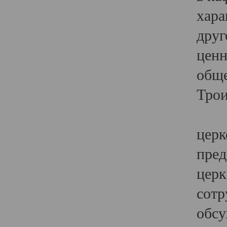
хара
друг
ценн
обще
Трои
Ярк
церк
пред
церк
сотр
обсу