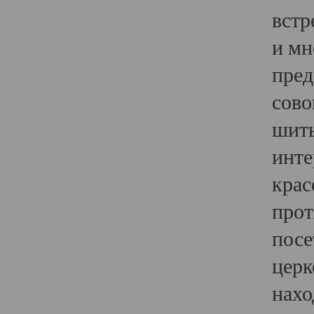
встр
и мн
пред
сово
шить
инте
крас
прот
посе
церк
нахо