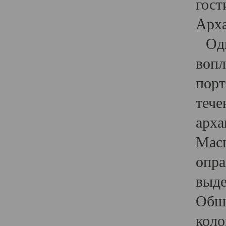
гост
Арха
Один
вопл
порт
тече
арха
Масш
опра
выде
Обши
коло