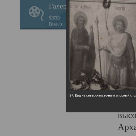
Галерея
годо
Фото
прав
Видео
кафе
Воз
Арха
Трои
град
масш
27. Вид на северо-восточный опорный сто
разр
высо
Арха