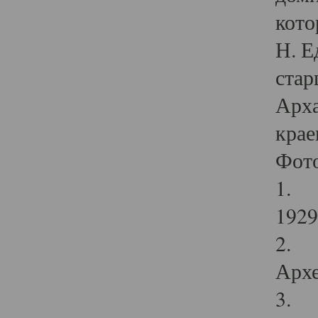
кото
Н. Е
стар
Арха
крае
Фот
1. С
1929 
2. Р
Архе
3. Ф