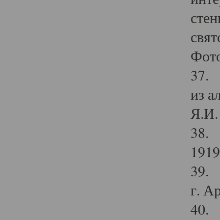
стен
свят
Фото
37. 
из а
Я.И. 
38. 
1919
39. 
г. А
40. 