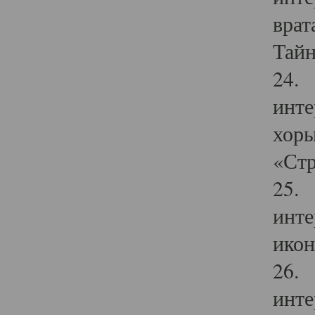
врат
Тайн
24. 
инте
хоры
«Стр
25. 
инте
икон
26. 
инте