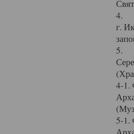
Свят
4. И
г. И
запо
5. И
Сере
(Хра
4-1.
Арха
(Муз
5-1.
Арха