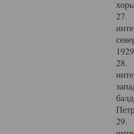
хоры
27. 
инте
севе
1929 
28. 
инте
запа
балд
Петр
29. 
инте