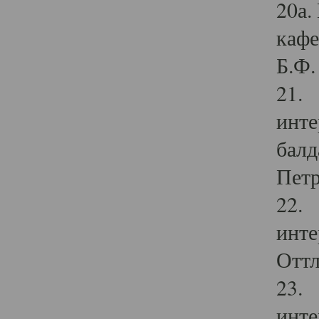
20а.
кафе
Б.Ф. 
21. 
инте
балд
Петр
22. 
инте
Оттл
23. 
инте