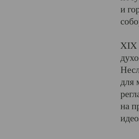
и го
собо
Явл
XIX 
духо
Несл
для 
регл
на п
идео
Поя