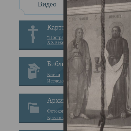
Видео
Св
Картотека
Свя
“Пострадавшие за веру в
XX веке на Севере”
23.12.
Сего
Библиотека
мере
Книги
целе
Исследования
резу
Архив
памя
Фотокопии дел
Арха
Крестные ходы
борь