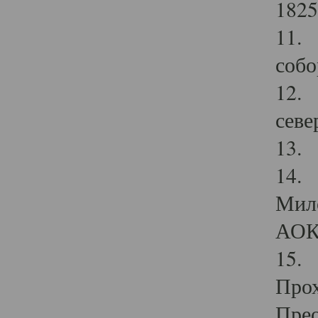
1825
11.
собо
12. 
севе
13.
14. 
Мило
АОК
15. 
Прох
Прео