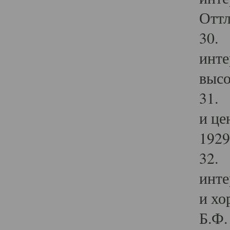
Оттл
30. 
инте
высо
31. 
и це
1929 
32. 
инте
и хо
Б.Ф. 