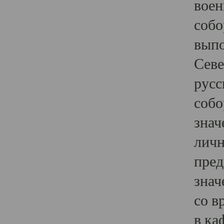
воен
собо
выпо
Севе
русс
собо
знач
личн
пред
знач
со в
в ка