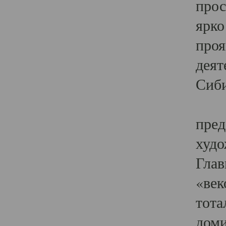
прос
ярко
проя
деят
Сиби
Одн
пред
худо
Глав
«век
тота
доми