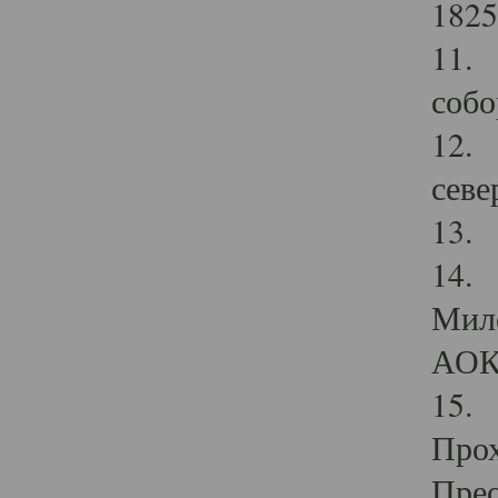
1825
11.
собо
12. 
севе
13.
14. 
Мило
АОК
15. 
Прох
Прео