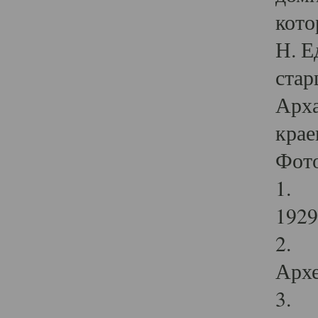
кото
Н. Е
стар
Арха
крае
Фот
1. С
1929 
2. Р
Архе
3. Ф