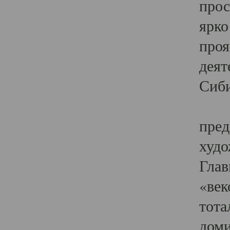
прос
ярко
проя
деят
Сиби
Одн
пред
худо
Глав
«век
тота
доми