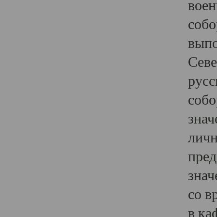
воен
собо
выпо
Севе
русс
собо
знач
личн
пред
знач
со в
в ка