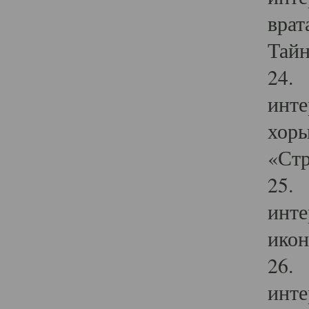
врат
Тайн
24. 
инте
хоры
«Стр
25. 
инте
икон
26. 
инте