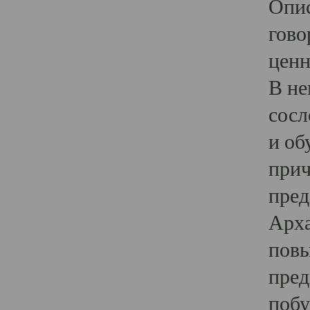
Опис
гово
ценн
В не
сосл
и об
прич
пред
Арха
повы
пред
побу