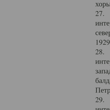
хоры
27. 
инте
севе
1929 
28. 
инте
запа
балд
Петр
29. 
инте