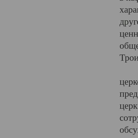
хара
друг
ценн
обще
Трои
Ярк
церк
пред
церк
сотр
обсу