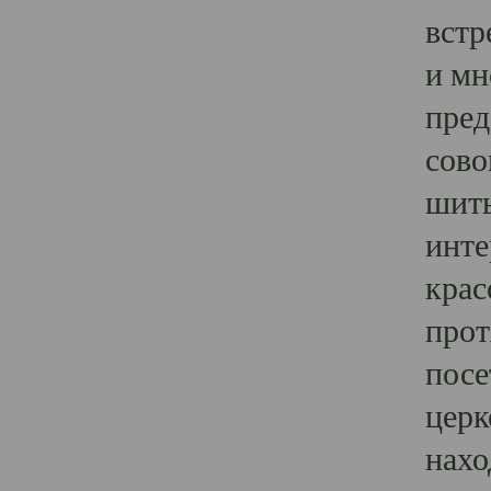
встр
и мн
пред
сово
шить
инте
крас
прот
посе
церк
нахо