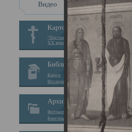
Видео
Св
Картотека
Свя
“Пострадавшие за веру в
XX веке на Севере”
23.12.
Сего
Библиотека
мере
Книги
целе
Исследования
резу
Архив
памя
Фотокопии дел
Арха
Крестные ходы
борь