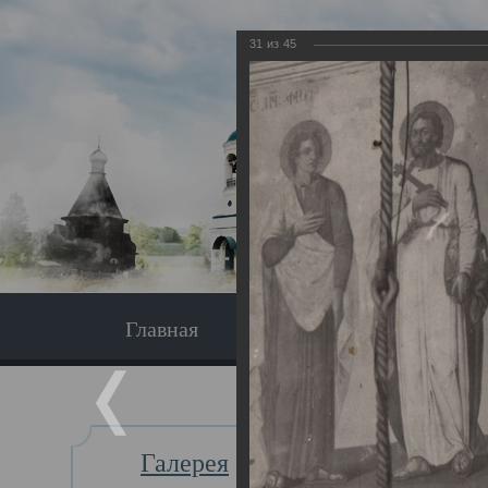
31
из
45
Главная
Экскурсия
Главная
Галерея