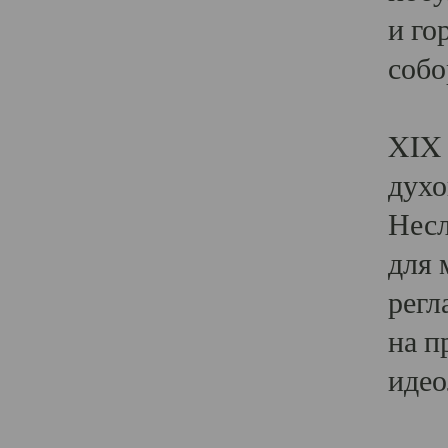
и го
собо
Явл
XIX 
духо
Несл
для 
регл
на п
идео
Поя