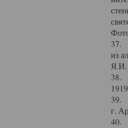
стен
свят
Фото
37. 
из а
Я.И. 
38. 
1919
39. 
г. А
40. 