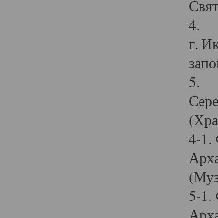
Свят
4. И
г. И
запо
5. И
Сере
(Хра
4-1.
Арха
(Муз
5-1.
Арха