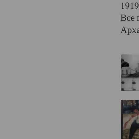
1919
Все 
Арха