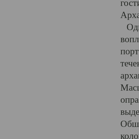
гост
Арха
Один
вопл
порт
тече
арха
Масш
опра
выде
Обши
коло