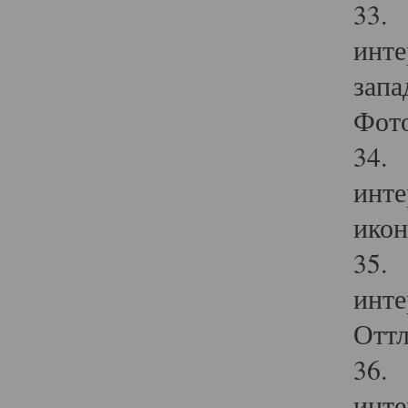
33. 
инте
запа
Фото
34. 
инте
икон
35. 
инте
Оттл
36. 
инте