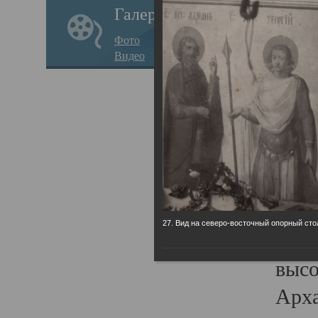
Галерея
годо
Фото
прав
Видео
кафе
Воз
Арха
Трои
град
масш
27. Вид на северо-восточный опорный сто
разр
высо
Арха