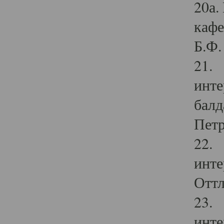
20а.
кафе
Б.Ф. 
21. 
инте
балд
Петр
22. 
инте
Оттл
23. 
инте