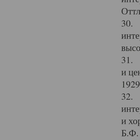
Оттл
30. 
инте
высо
31. 
и це
1929 
32. 
инте
и хо
Б.Ф. 