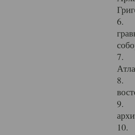
Григ
6. П
грав
собо
7. Г
Атла
8. С
вост
9. С
архи
10. 