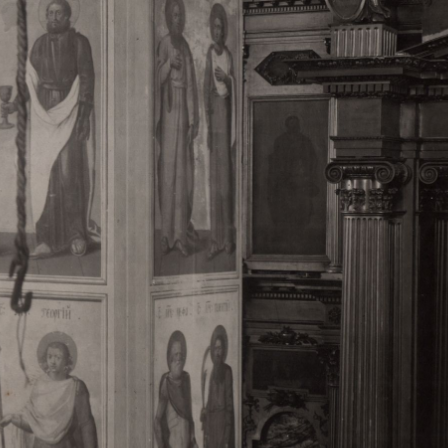
Свято-Троицкий собор
Свято-Троицкий собор Архангельска
23.12.2015
Сегодня мы можем говорить, что Архангельск в большей мере,
пострадал от целенаправленных систематических разрушений,
выдающихся памятников архитектуры. Больше всего по старом
вызванная борьбой с религией, набравшая особую силу в конце
разрушение православного центра архангельской губернии - а
собора Архангельска.
Возникнув в начале XVIII века в центре Архангельск
двухэтажный Троицкий собор, сразу превратился в зрительну
XVIII веке по масштабам ему не было равных на Севере. Впл
оставался самым высоким и значительным из городских строе
второе место, после гостиных дворов, в градостроительной ка
Один из самых больших и светлых соборов России воплотил в
портового города с отраженными в ней архитектурными тече
архангелогородской школы церковного зодчества.
Масштабность, благолепие и богатство собора, вполне оправды