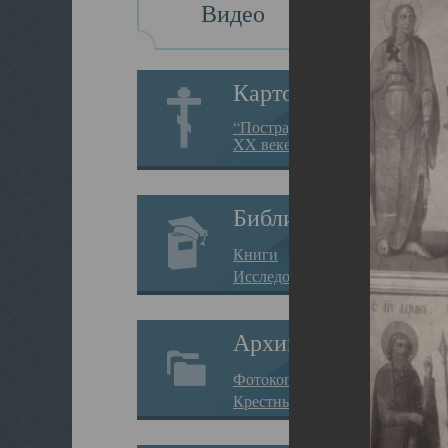
Видео
Картотека
“Пострадавшие за веру в
XX веке на Севере”
Библиотека
Книги
Исследования
Архив
Фотокопии дел
Крестные ходы