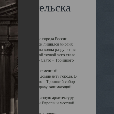
 Архангельска
 чем другие губернские города России
 в результате которых он лишился многих
у Архангельску ударила волна разрушения,
 20 –х годов. Отправной точкой чего стало
нсамбля кафедрального Свято – Троицкого
а, величественный каменный
ю и градостроительную доминанту города. В
оть до разрушения Свято – Троицкий собор
ний Архангельска, по праву занимающий
ртине Архангельска.
 себе яркую и своеобразную архитектуру
ниями России, Западной Европы и местной
вали его кафедральное значение,