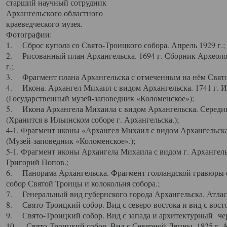
старший научный сотрудник
Архангельского областного
краеведческого музея.
Фотографии:
1. Сброс купола со Свято-Троицкого собора. Апрель 1929 г.;
2. Рисованный план Архангельска. 1694 г. Сборник Археолог
г.;
3. Фрагмент плана Архангельска с отмеченным на нём Свято
4. Икона. Архангел Михаил с видом Архангельска. 1741 г. 
(Государственный музей-заповедник «Коломенское»);
5. Икона Архангела Михаила с видом Архангельска. Середин
(Хранится в Ильинском соборе г. Архангельска.);
4-1. Фрагмент иконы «Архангел Михаил с видом Архангельска
(Музей-заповедник «Коломенское».);
5-1. Фрагмент иконы Архангела Михаила с видом г. Архангель
Григорий Попов.;
6. Панорама Архангельска. Фрагмент голландской гравюры с
собор Святой Троицы и колокольня собора.;
7. Генеральный вид губернского города Архангельска. Атлас 
8. Свято-Троицкий собор. Вид с северо-востока и вид с восто
9. Свято-Троицкий собор. Вид с запада и архитектурный чер
10. Свято-Троицкий собор. Вид с Северной Двины. 1825 г. А