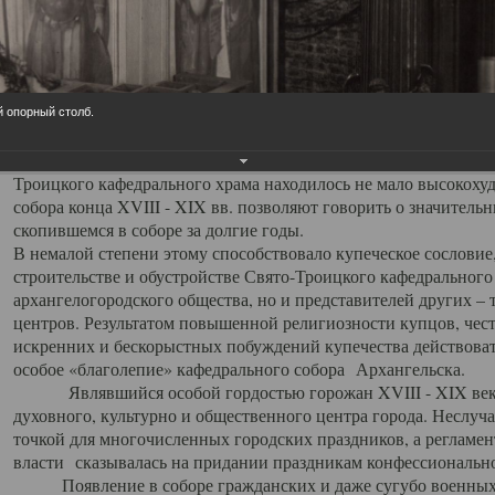
заслуженно выделяя из многочисленных культовых построек 
иконостас украшенный колоннами ионического стиля, с един
царскими вратами, изящным фронтоном и множеством резных,
собой поистине художественную ценность. В совокупности же
шитьем, многочисленными предметами церковной утвари интер
й опорный столб.
неповторимый красочный ансамбль декоративного убранства с
поражающий воображение своих посетителей. В соборной ризн
Троицкого кафедрального храма находилось не мало высокох
собора конца XVIII - XIX вв. позволяют говорить о значител
скопившемся в соборе за долгие годы.
В немалой степени этому способствовало купеческое сословие
строительстве и обустройстве Свято-Троицкого кафедрального 
архангелогородского общества, но и представителей других –
центров. Результатом повышенной религиозности купцов, чес
искренних и бескорыстных побуждений купечества действовать 
особое «благолепие» кафедрального собора Архангельска.
Являвшийся особой гордостью горожан XVIII - XIX века
духовного, культурно и общественного центра города. Неслуч
точкой для многочисленных городских праздников, а регламен
власти сказывалась на придании праздникам конфессионально
Появление в соборе гражданских и даже сугубо военных 