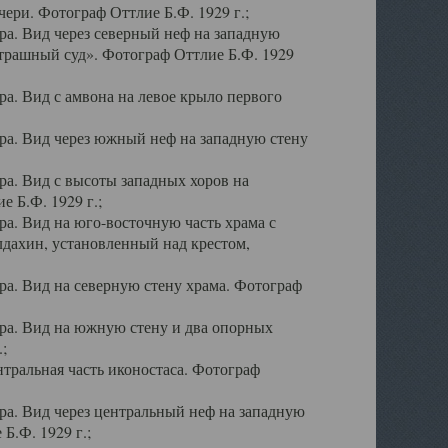
ери. Фотограф Оттлие Б.Ф. 1929 г.;
а. Вид через северный неф на западную
трашный суд». Фотограф Оттлие Б.Ф. 1929
. Вид с амвона на левое крыло первого
а. Вид через южный неф на западную стену
а. Вид с высоты западных хоров на
 Б.Ф. 1929 г.;
а. Вид на юго-восточную часть храма с
дахин, установленный над крестом,
а. Вид на северную стену храма. Фотограф
ра. Вид на южную стену и два опорных
;
тральная часть иконостаса. Фотограф
а. Вид через центральный неф на западную
Б.Ф. 1929 г.;