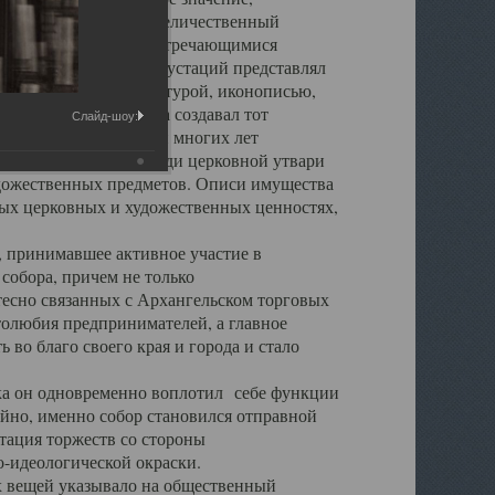
города. Обширный и величественный
ственными нигде не встречающимися
 символических инкрустаций представлял
 с живописью, скульптурой, иконописью,
ьер Троицкого храма создавал тот
Слайд-шоу:
обора, на протяжении многих лет
ице, библиотеке, среди церковной утвари
удожественных предметов. Описи имущества
ьных церковных и художественных ценностях,
, принимавшее активное участие в
собора, причем не только
 тесно связанных с Архангельском торговых
толюбия предпринимателей, а главное
во благо своего края и города и стало
 он одновременно воплотил себе функции
айно, именно собор становился отправной
тация торжеств со стороны
-идеологической окраски.
вещей указывало на общественный