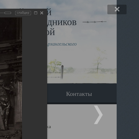
льный музей
слайдер
в и исповедников
рхангельской
влению митрополита Архангельского
горского Даниила
Вопрос-ответ
Контакты
ицкий собор Архангельска