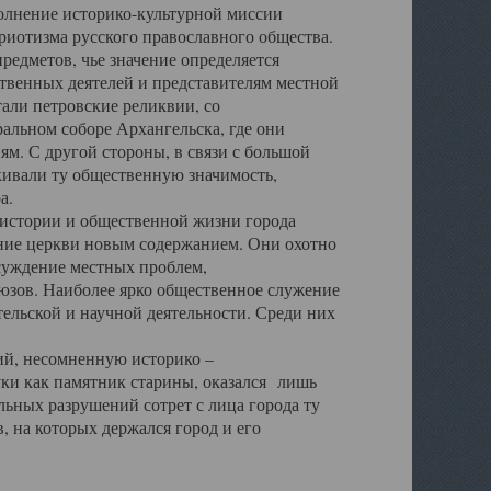
полнение историко-культурной миссии
триотизма русского православного общества.
редметов, чье значение определяется
твенных деятелей и представителям местной
тали петровские реликвии, со
альном соборе Архангельска, где они
м. С другой стороны, в связи с большой
кивали ту общественную значимость,
а.
тории и общественной жизни города
ение церкви новым содержанием. Они охотно
бсуждение местных проблем,
юзов. Наиболее ярко общественное служение
ельской и научной деятельности. Среди них
й, несомненную историко –
ауки как памятник старины, оказался лишь
ьных разрушений сотрет с лица города ту
 на которых держался город и его