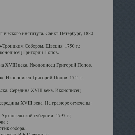
ического института. Санкт-Петербург, 1880
-Троицким Собором. Швеция. 1750 г.;
Иконописец Григорий Попов.
а XVIII века. Иконописец Григорий Попов.
». Иконописец Григорий Попов. 1741 г.
ска. Середина XVIII века. Иконописец
ередины XVIII века. На гравюре отмечены:
Архангельской губернии. 1797 г.;
ка.;
тёж собора.;
кварель В.Е.Галямина.;