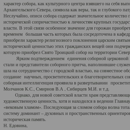
характер собора, как культурного центра взявшего на себя вы
Архангельского Севера, символа как веры, так и глубокого па
Неслучайно, описи собора содержат значительное количество п
исторической сопричастностью к личностям крупных государс
власти. В этой связи особенное значение для горожан приобре
временем большая часть которых была сосредоточена в кафедр
приобрели характер религиозного поклонения царским святыня
исторической ценностью этих гражданских вещей они подчер
которую приобрел Свято Троицкий собор на территории Север
Ярким подтверждением единения соборной церковной ис
стали и представители соборного притча, наполнившие служ
шла на сотрудничество с городской властью, на совместное о
создание научных, просветительских и благотворительных со
соборная интеллигенция проявила в развертывании просветит
Молчанов К.С., Смирнов В.А , Сибирцев М.И. и т.д.
Однако, для новой советской власти храм представляющи
художественную ценность, хотя и находился в ведении Главн
«вековым хламом». Последующая за сломом собора волна тотал
систему доминант – духовных и пространственных ориентиров,
историческая память.
Н. Едовина,