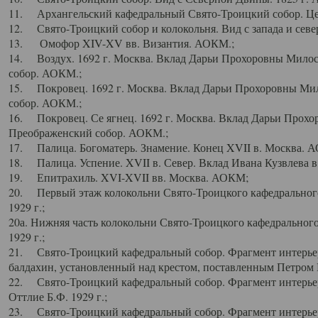
11. Архангельский кафедральный Свято-Троицкий собор. Цен
12. Свято-Троицкий собор и колокольня. Вид с запада и север
13. Омофор XIV-XV вв. Византия. АОКМ.;
14. Воздух. 1692 г. Москва. Вклад Дарьи Прохоровны Мило
собор. АОКМ.;
15. Покровец. 1692 г. Москва. Вклад Дарьи Прохоровны Ми
собор. АОКМ.;
16. Покровец. Се ягнец. 1692 г. Москва. Вклад Дарьи Прох
Преображенский собор. АОКМ.;
17. Палица. Богоматерь. Знамение. Конец XVII в. Москва. 
18. Палица. Успение. XVII в. Север. Вклад Ивана Кузвлева 
19. Епитрахиль. XVI-XVII вв. Москва. АОКМ;
20. Первый этаж колокольни Свято-Троицкого кафедрального
1929 г.;
20а. Нижняя часть колокольни Свято-Троицкого кафедрального
1929 г.;
21. Свято-Троицкий кафедральный собор. Фрагмент интерьер
балдахин, установленный над крестом, поставленным Петром I
22. Свято-Троицкий кафедральный собор. Фрагмент интерьер
Оттлие Б.Ф. 1929 г.;
23. Свято-Троицкий кафедральный собор. Фрагмент интерье