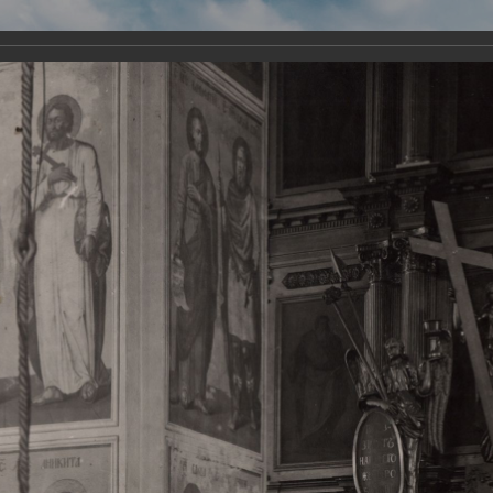
Виртуа
Новомученико
Земли А
Сайт создан по благосло
и Холмо
Наследники
Галерея
Главная
Галерея
Храмы-мученики Архангельска
Свято-Тро