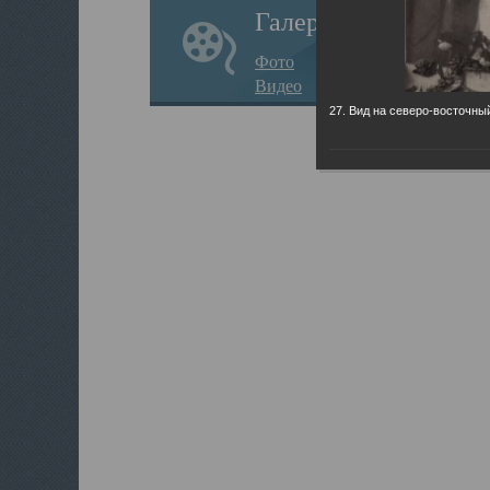
Галерея
Фото
Видео
27. Вид на северо-восточны