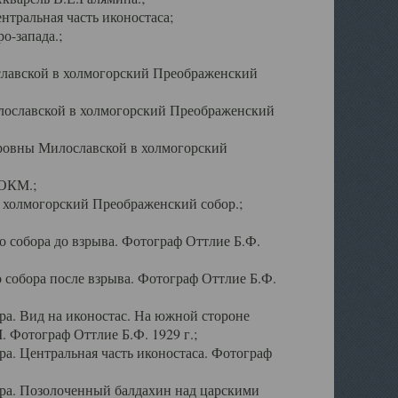
тральная часть иконостаса;
о-запада.;
славской в холмогорский Преображенский
лославской в холмогорский Преображенский
оровны Милославской в холмогорский
АОКМ.;
в холмогорский Преображенский собор.;
 собора до взрыва. Фотограф Оттлие Б.Ф.
 собора после взрыва. Фотограф Оттлие Б.Ф.
а. Вид на иконостас. На южной стороне
. Фотограф Оттлие Б.Ф. 1929 г.;
а. Центральная часть иконостаса. Фотограф
ра. Позолоченный балдахин над царскими