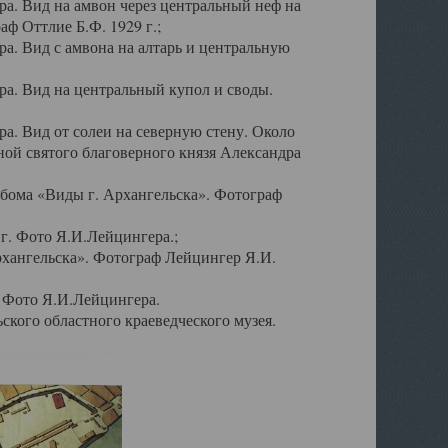
а. Вид на амвон через центральный неф на
аф Оттлие Б.Ф. 1929 г.;
. Вид с амвона на алтарь и центральную
а. Вид на центральный купол и своды.
. Вид от солеи на северную стену. Около
ой святого благоверного князя Александра
бома «Виды г. Архангельска». Фотограф
г. Фото Я.И.Лейцингера.;
рхангельска». Фотограф Лейцингер Я.И.
. Фото Я.И.Лейцингера.
кого областного краеведческого музея.