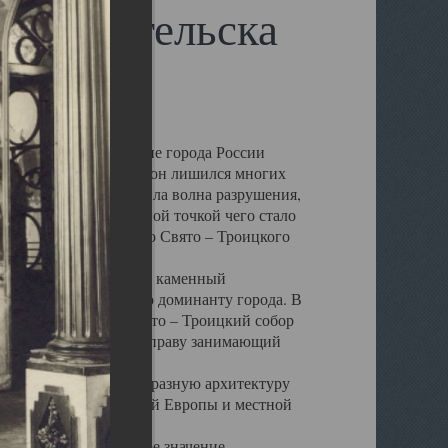
 Архангельска
 чем другие губернские города России
 в результате которых он лишился многих
у Архангельску ударила волна разрушения,
 20 –х годов. Отправной точкой чего стало
нсамбля кафедрального Свято – Троицкого
а, величественный каменный
ю и градостроительную доминанту города. В
оть до разрушения Свято – Троицкий собор
ний Архангельска, по праву занимающий
ртине Архангельска.
 себе яркую и своеобразную архитектуру
ниями России, Западной Европы и местной
вали его кафедральное значение,