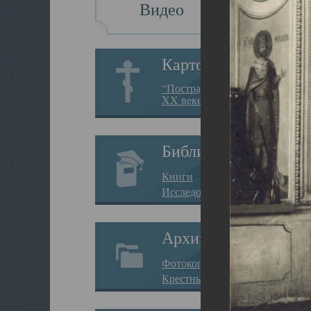
Видео
Картотека
“Пострадавшие за веру в
XX веке на Севере”
Библиотека
Книги
Исследования
Архив
Фотокопии дел
Крестные ходы