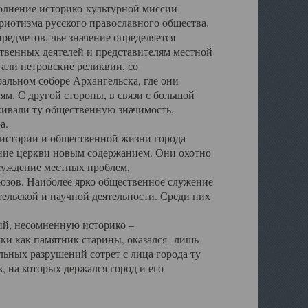
полнение историко-культурной миссии
триотизма русского православного общества.
редметов, чье значение определяется
твенных деятелей и представителям местной
тали петровские реликвии, со
альном соборе Архангельска, где они
м. С другой стороны, в связи с большой
кивали ту общественную значимость,
а.
тории и общественной жизни города
ение церкви новым содержанием. Они охотно
бсуждение местных проблем,
юзов. Наиболее ярко общественное служение
ельской и научной деятельности. Среди них
й, несомненную историко –
ауки как памятник старины, оказался лишь
ьных разрушений сотрет с лица города ту
 на которых держался город и его