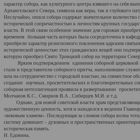
характер собора, как культурного центра взявшего на себя вы
Архангельского Севера, символа как веры, так и глубокого па
Неслучайно, описи собора содержат значительное количество п
исторической сопричастностью к личностям крупных государс
власти. В этой связи особенное значение для горожан приобре
временем большая часть которых была сосредоточена в кафедр
приобрели характер религиозного поклонения царским святыня
исторической ценностью этих гражданских вещей они подчер
которую приобрел Свято Троицкий собор на территории Север
Ярким подтверждением единения соборной церковной ис
стали и представители соборного притча, наполнившие служ
шла на сотрудничество с городской властью, на совместное о
создание научных, просветительских и благотворительных со
соборная интеллигенция проявила в развертывании просветит
Молчанов К.С., Смирнов В.А , Сибирцев М.И. и т.д.
Однако, для новой советской власти храм представляющи
художественную ценность, хотя и находился в ведении Главн
«вековым хламом». Последующая за сломом собора волна тотал
систему доминант – духовных и пространственных ориентиров,
историческая память.
Н. Едовина,