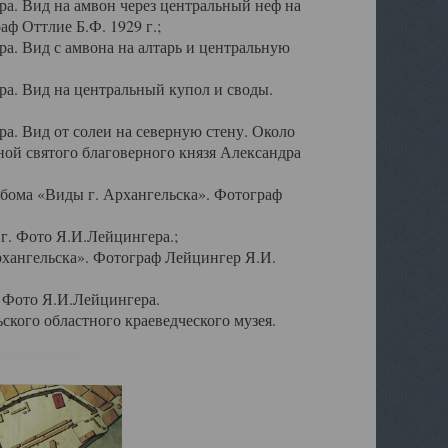
а. Вид на амвон через центральный неф на
аф Оттлие Б.Ф. 1929 г.;
. Вид с амвона на алтарь и центральную
а. Вид на центральный купол и своды.
. Вид от солеи на северную стену. Около
ой святого благоверного князя Александра
бома «Виды г. Архангельска». Фотограф
г. Фото Я.И.Лейцингера.;
рхангельска». Фотограф Лейцингер Я.И.
. Фото Я.И.Лейцингера.
кого областного краеведческого музея.