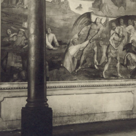
Свято-Троицкий собор
Свято-Троицкий собор Архангельска
23.12.2015
Сегодня мы можем говорить, что Архангельск в большей мере,
пострадал от целенаправленных систематических разрушений,
выдающихся памятников архитектуры. Больше всего по старом
вызванная борьбой с религией, набравшая особую силу в конце
разрушение православного центра архангельской губернии - а
собора Архангельска.
Возникнув в начале XVIII века в центре Архангельск
двухэтажный Троицкий собор, сразу превратился в зрительну
XVIII веке по масштабам ему не было равных на Севере. Впл
оставался самым высоким и значительным из городских строе
второе место, после гостиных дворов, в градостроительной ка
Один из самых больших и светлых соборов России воплотил в
портового города с отраженными в ней архитектурными тече
архангелогородской школы церковного зодчества.
Масштабность, благолепие и богатство собора, вполне оправды