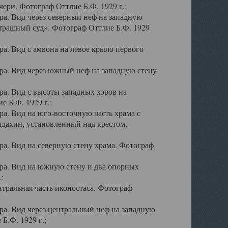
ери. Фотограф Оттлие Б.Ф. 1929 г.;
а. Вид через северный неф на западную
трашный суд». Фотограф Оттлие Б.Ф. 1929
. Вид с амвона на левое крыло первого
а. Вид через южный неф на западную стену
а. Вид с высоты западных хоров на
 Б.Ф. 1929 г.;
а. Вид на юго-восточную часть храма с
дахин, установленный над крестом,
а. Вид на северную стену храма. Фотограф
ра. Вид на южную стену и два опорных
;
тральная часть иконостаса. Фотограф
а. Вид через центральный неф на западную
Б.Ф. 1929 г.;