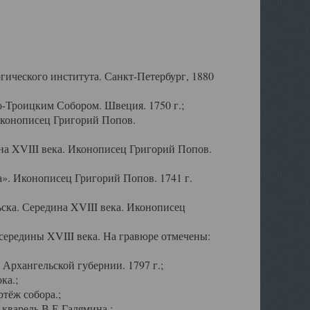
ического института. Санкт-Петербург, 1880
-Троицким Собором. Швеция. 1750 г.;
Иконописец Григорий Попов.
а XVIII века. Иконописец Григорий Попов.
». Иконописец Григорий Попов. 1741 г.
ска. Середина XVIII века. Иконописец
ередины XVIII века. На гравюре отмечены:
Архангельской губернии. 1797 г.;
ка.;
тёж собора.;
кварель В.Е.Галямина.;