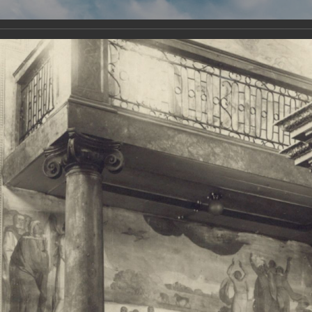
Виртуа
Новомученико
Земли А
Сайт создан по благосло
и Холмо
Наследники
Галерея
Главная
Галерея
Храмы-мученики Архангельска
Свято-Тро