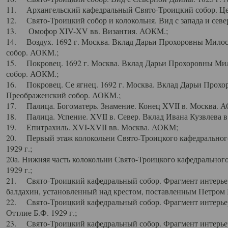
11. Архангельский кафедральный Свято-Троицкий собор. Цен
12. Свято-Троицкий собор и колокольня. Вид с запада и север
13. Омофор XIV-XV вв. Византия. АОКМ.;
14. Воздух. 1692 г. Москва. Вклад Дарьи Прохоровны Мило
собор. АОКМ.;
15. Покровец. 1692 г. Москва. Вклад Дарьи Прохоровны Ми
собор. АОКМ.;
16. Покровец. Се ягнец. 1692 г. Москва. Вклад Дарьи Прох
Преображенский собор. АОКМ.;
17. Палица. Богоматерь. Знамение. Конец XVII в. Москва. 
18. Палица. Успение. XVII в. Север. Вклад Ивана Кузвлева 
19. Епитрахиль. XVI-XVII вв. Москва. АОКМ;
20. Первый этаж колокольни Свято-Троицкого кафедрального
1929 г.;
20а. Нижняя часть колокольни Свято-Троицкого кафедрального
1929 г.;
21. Свято-Троицкий кафедральный собор. Фрагмент интерьер
балдахин, установленный над крестом, поставленным Петром I
22. Свято-Троицкий кафедральный собор. Фрагмент интерьер
Оттлие Б.Ф. 1929 г.;
23. Свято-Троицкий кафедральный собор. Фрагмент интерье