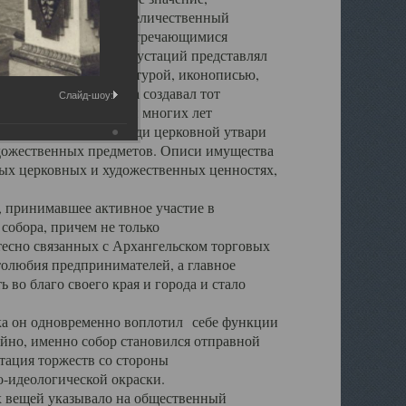
города. Обширный и величественный
ственными нигде не встречающимися
 символических инкрустаций представлял
 с живописью, скульптурой, иконописью,
ьер Троицкого храма создавал тот
Слайд-шоу:
обора, на протяжении многих лет
ице, библиотеке, среди церковной утвари
удожественных предметов. Описи имущества
ьных церковных и художественных ценностях,
, принимавшее активное участие в
собора, причем не только
 тесно связанных с Архангельском торговых
толюбия предпринимателей, а главное
во благо своего края и города и стало
 он одновременно воплотил себе функции
айно, именно собор становился отправной
тация торжеств со стороны
-идеологической окраски.
вещей указывало на общественный