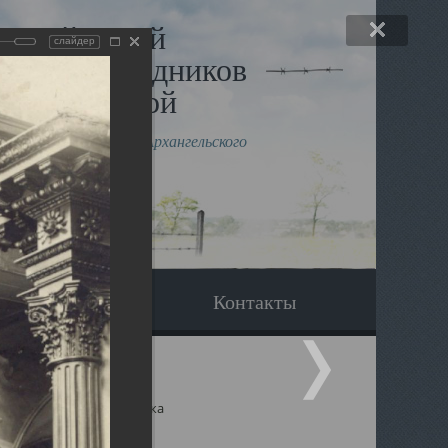
льный музей
слайдер
в и исповедников
рхангельской
влению митрополита Архангельского
горского Даниила
Вопрос-ответ
Контакты
ицкий собор Архангельска