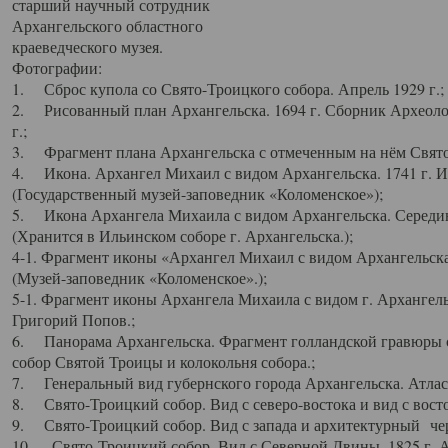
старший научный сотрудник
Архангельского областного
краеведческого музея.
Фотографии:
1. Сброс купола со Свято-Троицкого собора. Апрель 1929 г.;
2. Рисованный план Архангельска. 1694 г. Сборник Археолог
г.;
3. Фрагмент плана Архангельска с отмеченным на нём Свято
4. Икона. Архангел Михаил с видом Архангельска. 1741 г. 
(Государственный музей-заповедник «Коломенское»);
5. Икона Архангела Михаила с видом Архангельска. Середин
(Хранится в Ильинском соборе г. Архангельска.);
4-1. Фрагмент иконы «Архангел Михаил с видом Архангельска
(Музей-заповедник «Коломенское».);
5-1. Фрагмент иконы Архангела Михаила с видом г. Архангель
Григорий Попов.;
6. Панорама Архангельска. Фрагмент голландской гравюры с
собор Святой Троицы и колокольня собора.;
7. Генеральный вид губернского города Архангельска. Атлас 
8. Свято-Троицкий собор. Вид с северо-востока и вид с восто
9. Свято-Троицкий собор. Вид с запада и архитектурный чер
10. Свято-Троицкий собор. Вид с Северной Двины. 1825 г. А