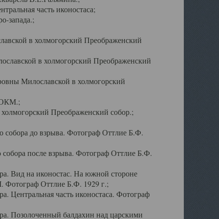
тральная часть иконостаса;
о-запада.;
славской в холмогорский Преображенский
лославской в холмогорский Преображенский
оровны Милославской в холмогорский
АОКМ.;
в холмогорский Преображенский собор.;
 собора до взрыва. Фотограф Оттлие Б.Ф.
 собора после взрыва. Фотограф Оттлие Б.Ф.
а. Вид на иконостас. На южной стороне
. Фотограф Оттлие Б.Ф. 1929 г.;
а. Центральная часть иконостаса. Фотограф
ра. Позолоченный балдахин над царскими