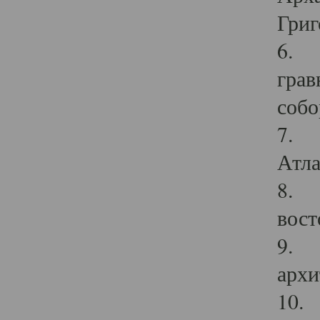
Григ
6. П
грав
собо
7. Г
Атла
8. С
вост
9. С
архи
10. 