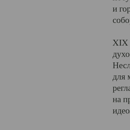
и го
собо
Явл
XIX 
духо
Несл
для 
регл
на п
идео
Поя