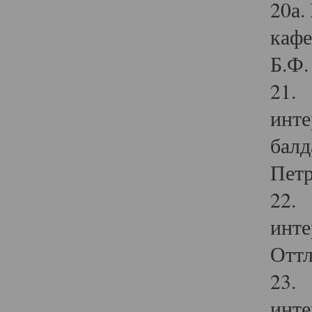
20а.
кафе
Б.Ф. 
21. 
инте
балд
Петр
22. 
инте
Оттл
23. 
инте