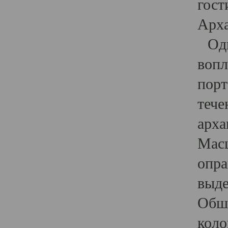
гост
Арха
Один
вопл
порт
тече
арха
Масш
опра
выде
Обши
коло