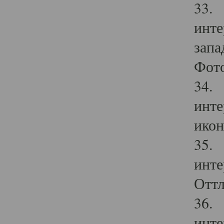
33. 
инте
запа
Фото
34. 
инте
икон
35. 
инте
Оттл
36. 
инте