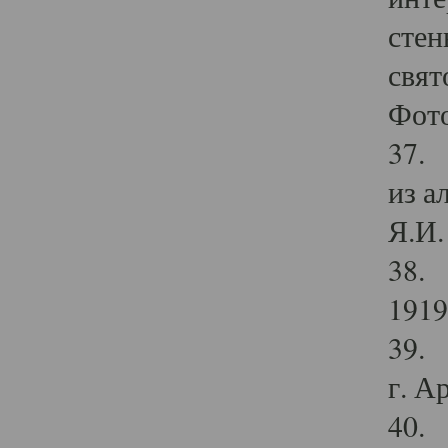
стен
свят
Фото
37. 
из а
Я.И. 
38. 
1919
39. 
г. А
40. 