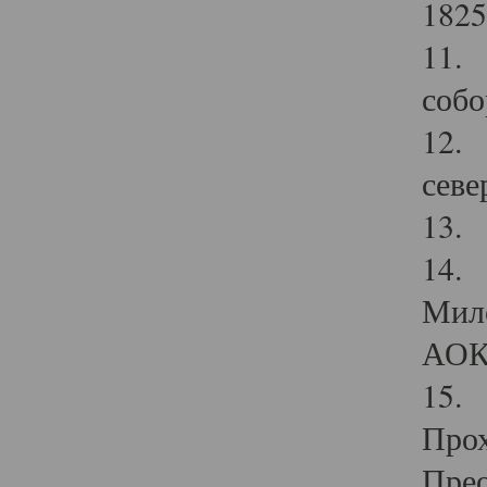
1825
11.
собо
12. 
севе
13.
14. 
Мило
АОК
15. 
Прох
Прео