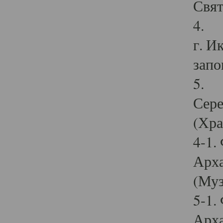
Свят
4. И
г. И
запо
5. И
Сере
(Хра
4-1.
Арха
(Муз
5-1.
Арха