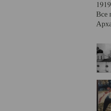
1919
Все 
Арха