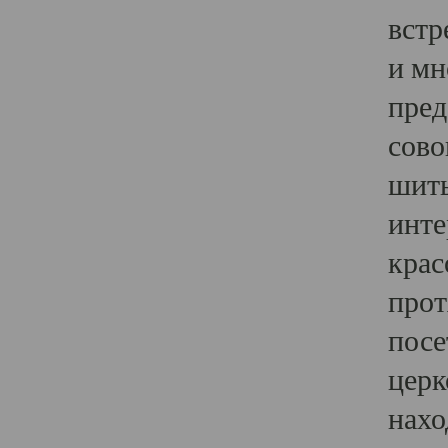
встр
и мн
пред
сово
шить
инте
крас
прот
посе
церк
нахо