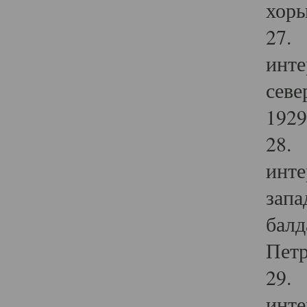
хоры
27. 
инте
севе
1929 
28. 
инте
запа
балд
Петр
29. 
инте