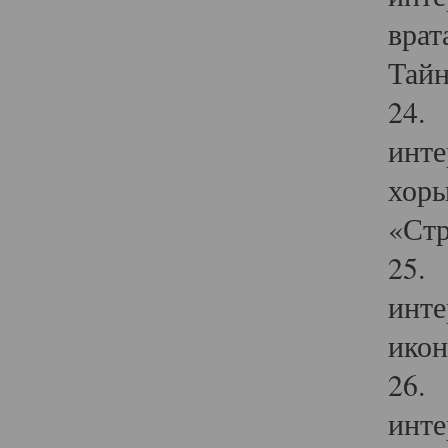
врат
Тайн
24. 
инте
хоры
«Стр
25. 
инте
икон
26. 
инте