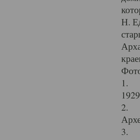
кото
Н. Е
стар
Арха
крае
Фот
1. С
1929 
2. Р
Архе
3. Ф