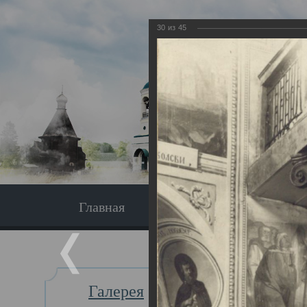
30
из
45
Главная
Экскурсия
Главная
Галерея