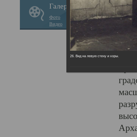
Галерея
годо
Фото
прав
Видео
кафе
Воз
Арха
26. Вид на левую стену и хоры.
Трои
град
масш
разр
высо
Арха