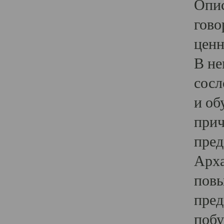
Опис
гово
ценн
В не
сосл
и об
прич
пред
Арха
повы
пред
побу