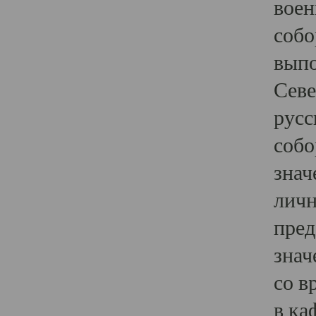
воен
собо
выпо
Севе
русс
собо
знач
личн
пред
знач
со в
в ка