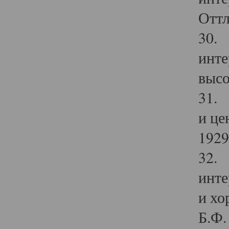
Оттл
30. 
инте
высо
31. 
и це
1929 
32. 
инте
и хо
Б.Ф. 