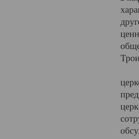
хара
друг
ценн
обще
Трои
Ярк
церк
пред
церк
сотр
обсу