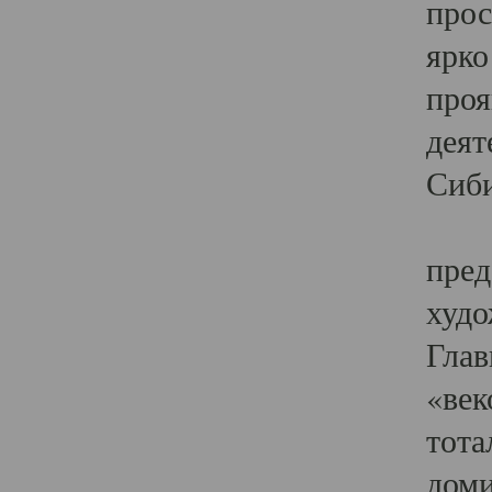
прос
ярко
проя
деят
Сиби
Одн
пред
худо
Глав
«век
тота
доми