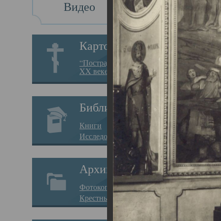
Видео
Св
Картотека
Свя
“Пострадавшие за веру в
XX веке на Севере”
23.12.
Сего
Библиотека
мере
Книги
целе
Исследования
резу
Архив
памя
Фотокопии дел
Арха
Крестные ходы
борь