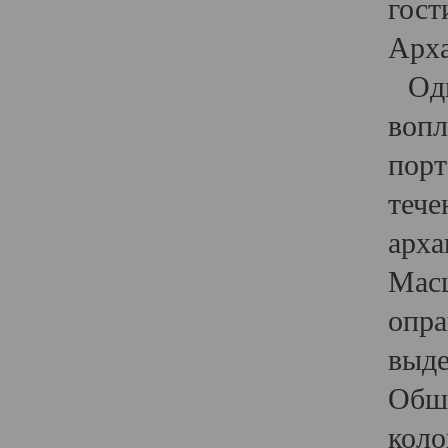
гост
Арха
Один
вопл
порт
тече
арха
Масш
опра
выде
Обши
коло