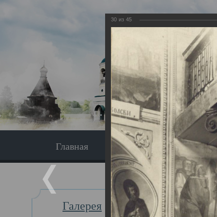
30
из
45
Главная
Экскурсия
Главная
Галерея