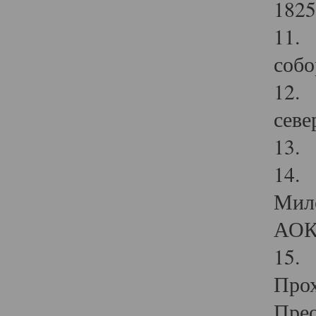
1825
11.
собо
12. 
севе
13.
14. 
Мило
АОК
15. 
Прох
Прео