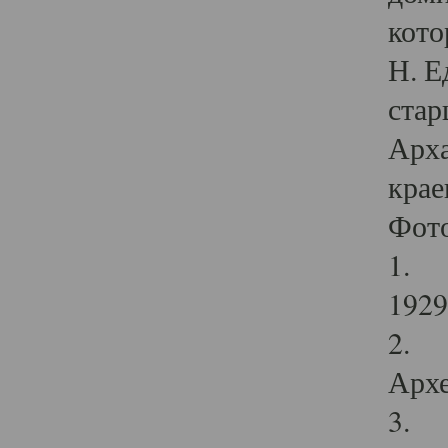
кото
Н. Е
стар
Арха
крае
Фот
1. С
1929 
2. Р
Архе
3. Ф