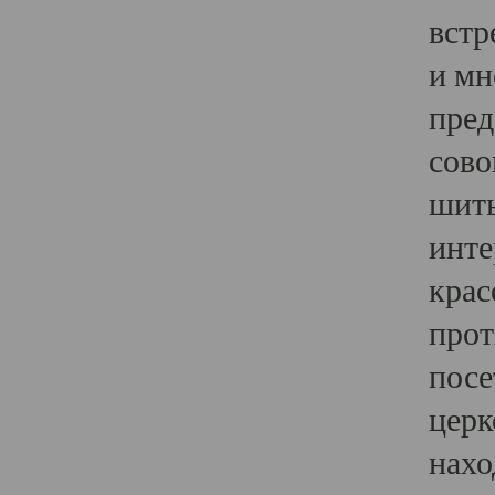
встр
и мн
пред
сово
шить
инте
крас
прот
посе
церк
нахо