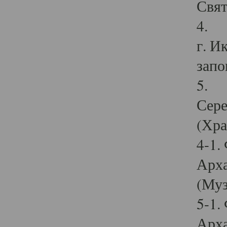
Свят
4. И
г. И
запо
5. И
Сере
(Хра
4-1.
Арха
(Муз
5-1.
Арха