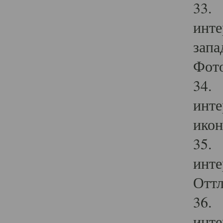
33. 
инте
запа
Фото
34. 
инте
икон
35. 
инте
Оттл
36. 
инте