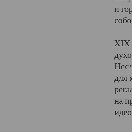
и го
собо
Явл
XIX 
духо
Несл
для 
регл
на п
идео
Поя