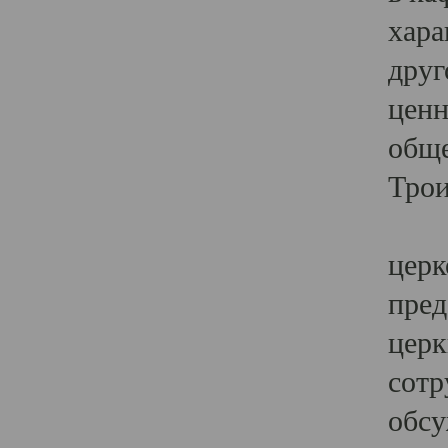
хара
друг
ценн
обще
Трои
Ярк
церк
пред
церк
сотр
обсу