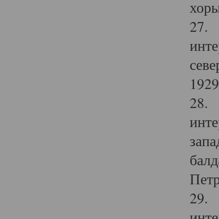
хоры
27. 
инте
севе
1929 
28. 
инте
запа
балд
Петр
29. 
инте