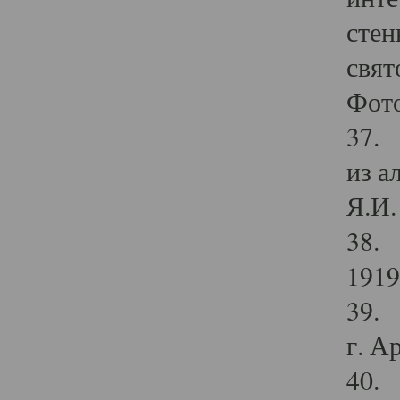
стен
свят
Фото
37. 
из а
Я.И. 
38. 
1919
39. 
г. А
40. 