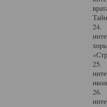
врат
Тайн
24. 
инте
хоры
«Стр
25. 
инте
икон
26. 
инте