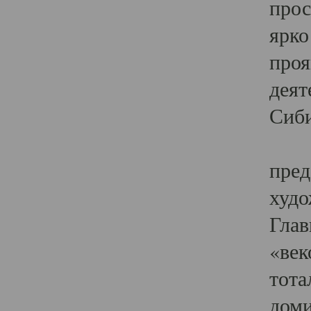
прос
ярко
проя
деят
Сиби
Одн
пред
худо
Глав
«век
тота
доми