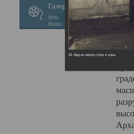
Галерея
годо
Фото
прав
Видео
кафе
Воз
Арха
26. Вид на левую стену и хоры.
Трои
град
масш
разр
высо
Арха