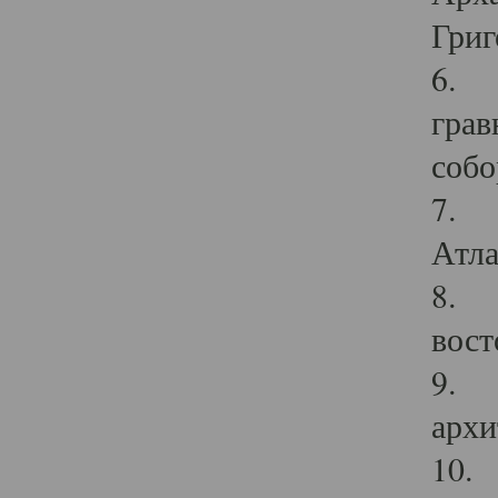
Григ
6. П
грав
собо
7. Г
Атла
8. С
вост
9. С
архи
10. 