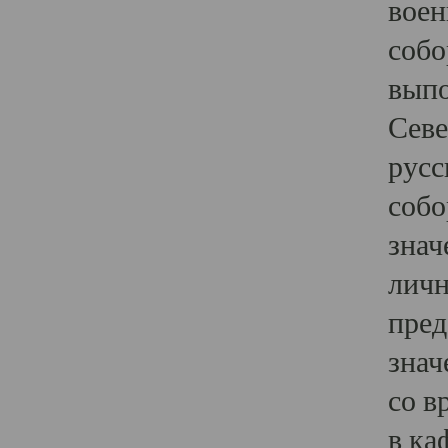
воен
собо
выпо
Севе
русс
собо
знач
личн
пред
знач
со в
в ка