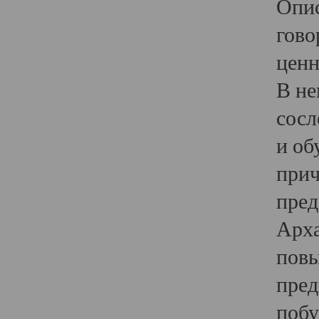
Опис
гово
ценн
В не
сосл
и об
прич
пред
Арха
повы
пред
побу