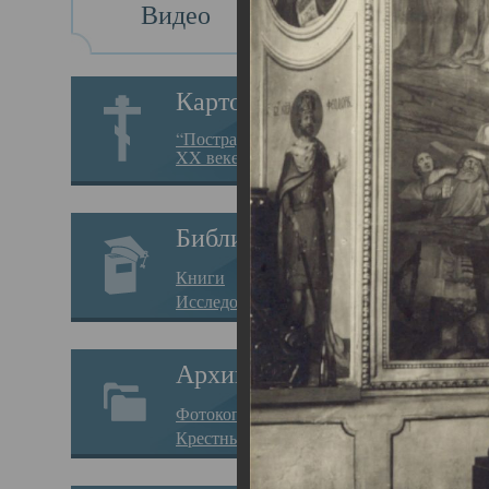
Видео
Св
Картотека
Свя
“Пострадавшие за веру в
XX веке на Севере”
23.12.
Сего
Библиотека
мере
Книги
целе
Исследования
резу
Архив
памя
Фотокопии дел
Арха
Крестные ходы
борь