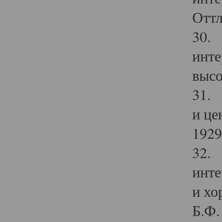
Оттл
30. 
инте
высо
31. 
и це
1929 
32. 
инте
и хо
Б.Ф. 