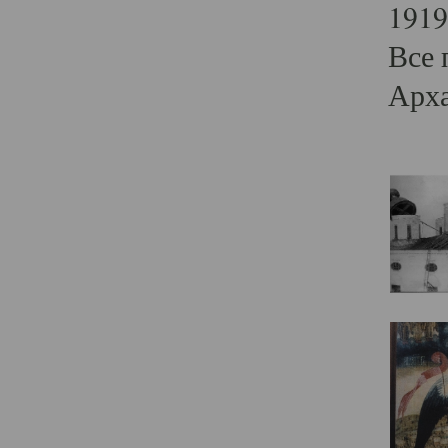
1919
Все 
Арха