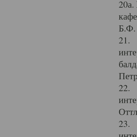
20а.
кафе
Б.Ф. 
21. 
инте
балд
Петр
22. 
инте
Оттл
23. 
инте