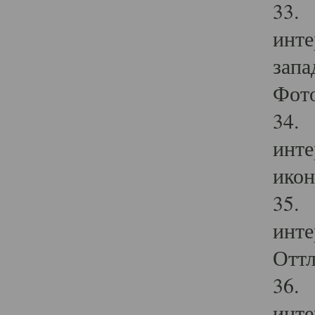
33. 
инте
запа
Фото
34. 
инте
икон
35. 
инте
Оттл
36. 
инте