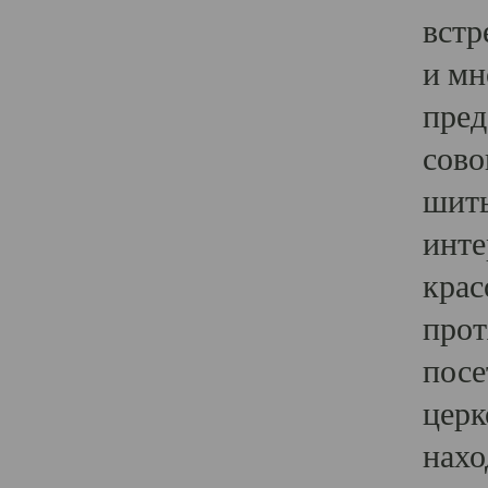
встр
и мн
пред
сово
шить
инте
крас
прот
посе
церк
нахо