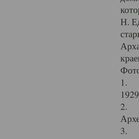
кото
Н. Е
стар
Арха
крае
Фот
1. С
1929 
2. Р
Архе
3. Ф