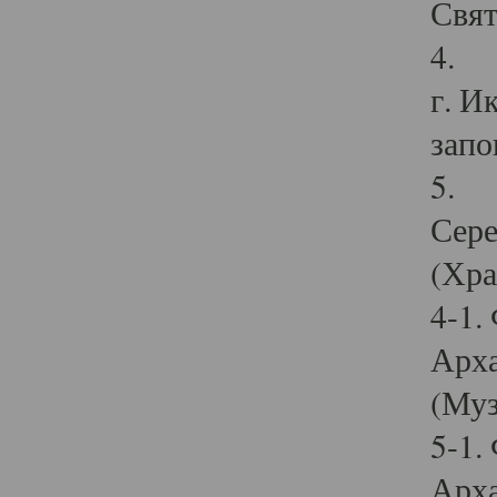
Свят
4. И
г. И
запо
5. И
Сере
(Хра
4-1.
Арха
(Муз
5-1.
Арха