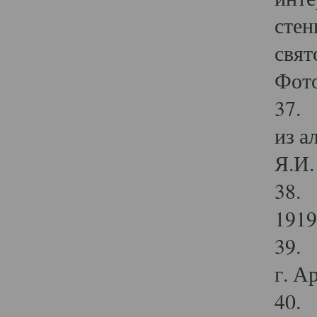
стен
свят
Фото
37. 
из а
Я.И. 
38. 
1919
39. 
г. А
40. 