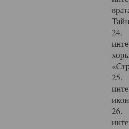
врат
Тайн
24. 
инте
хоры
«Стр
25. 
инте
икон
26. 
инте