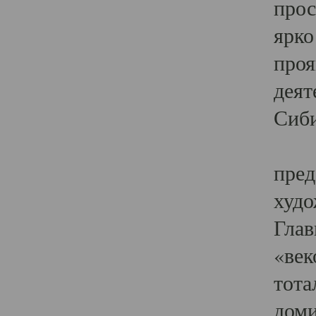
прос
ярко
проя
деят
Сиби
Одн
пред
худо
Глав
«век
тота
доми