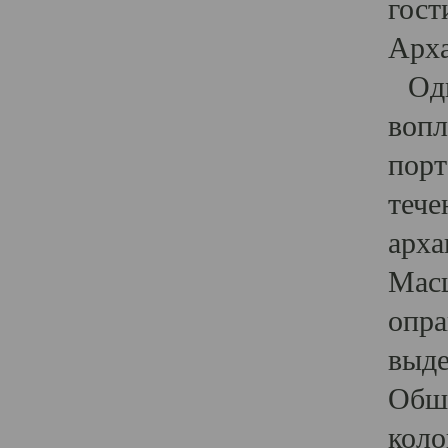
гост
Арха
Один
вопл
порт
тече
арха
Масш
опра
выде
Обши
коло