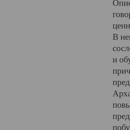
Опис
гово
ценн
В не
сосл
и об
прич
пред
Арха
повы
пред
побу