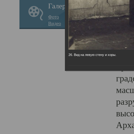
Галерея
годо
Фото
прав
Видео
кафе
Воз
Арха
26. Вид на левую стену и хоры.
Трои
град
масш
разр
высо
Арха