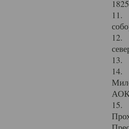
1825
11.
собо
12. 
севе
13.
14. 
Мило
АОК
15. 
Прох
Прео