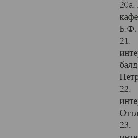
20а.
кафе
Б.Ф. 
21. 
инте
балд
Петр
22. 
инте
Оттл
23. 
инте