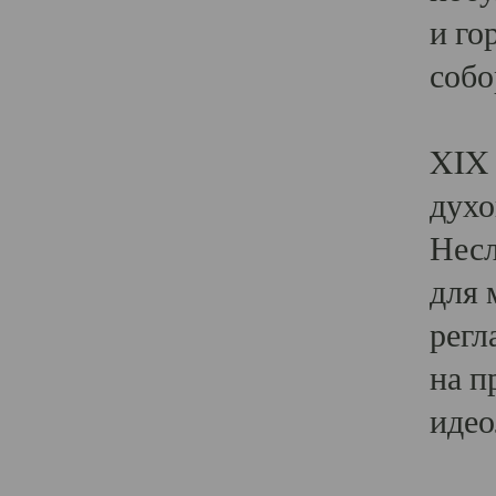
и го
собо
Явл
XIX 
духо
Несл
для 
регл
на п
идео
Поя