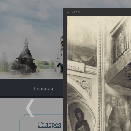
30
из
45
Главная
Экскурсия
Главная
Галерея