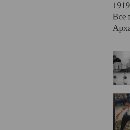
1919
Все 
Арха