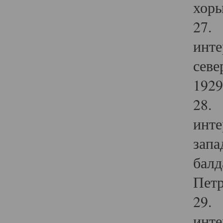
хоры
27. 
инте
севе
1929 
28. 
инте
запа
балд
Петр
29. 
инте