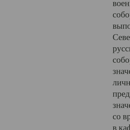
воен
собо
выпо
Севе
русс
собо
знач
личн
пред
знач
со в
в ка