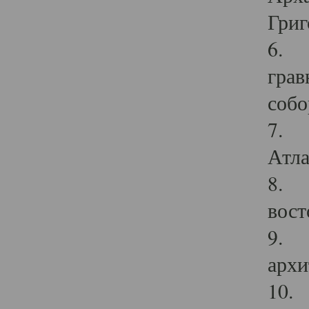
Григ
6. П
грав
собо
7. Г
Атла
8. С
вост
9. С
архи
10. 