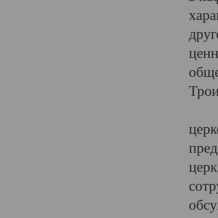
хара
друг
ценн
обще
Трои
Ярк
церк
пред
церк
сотр
обсу