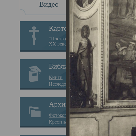
Видео
Св
Картотека
Свя
“Пострадавшие за веру в
XX веке на Севере”
23.12.
Сего
Библиотека
мере
Книги
целе
Исследования
резу
Архив
памя
Фотокопии дел
Арха
Крестные ходы
борь