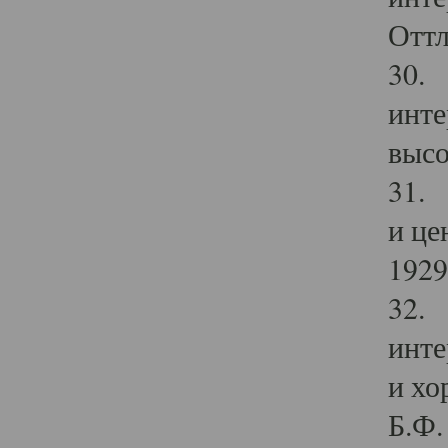
Оттл
30. 
инте
высо
31. 
и це
1929 
32. 
инте
и хо
Б.Ф. 