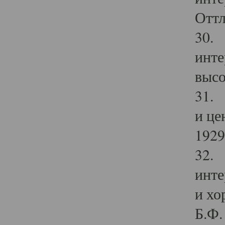
Оттл
30. 
инте
высо
31. 
и це
1929 
32. 
инте
и хо
Б.Ф. 