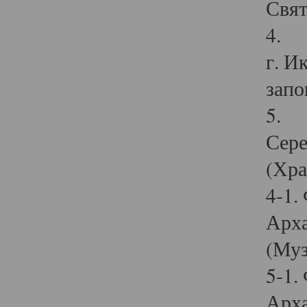
Свят
4. И
г. И
запо
5. И
Сере
(Хра
4-1.
Арха
(Муз
5-1.
Арха