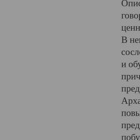
Опис
гово
ценн
В не
сосл
и об
прич
пред
Арха
повы
пред
побу