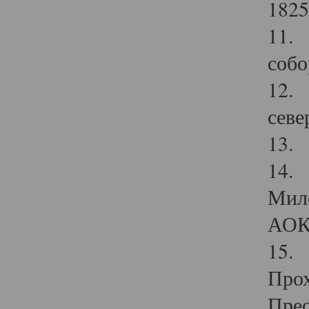
1825
11.
собо
12. 
севе
13.
14. 
Мило
АОК
15. 
Прох
Прео