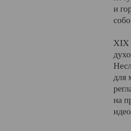
и го
собо
Явл
XIX 
духо
Несл
для 
регл
на п
идео
Поя