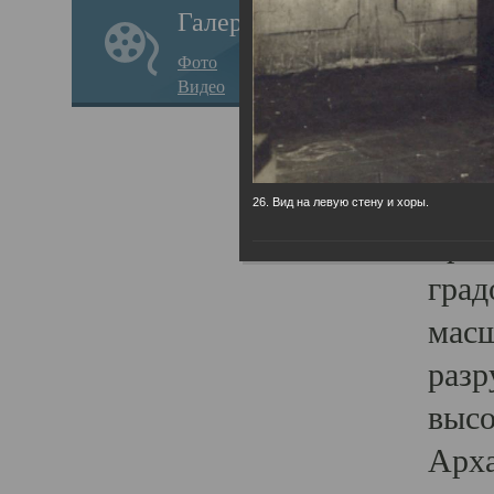
Галерея
годо
Фото
прав
Видео
кафе
Воз
Арха
26. Вид на левую стену и хоры.
Трои
град
масш
разр
высо
Арха