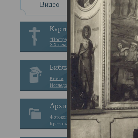
Видео
Св
Картотека
Свя
“Пострадавшие за веру в
XX веке на Севере”
23.12.
Сего
Библиотека
мере
Книги
целе
Исследования
резу
Архив
памя
Фотокопии дел
Арха
Крестные ходы
борь