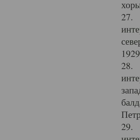
хоры
27. 
инте
севе
1929 
28. 
инте
запа
балд
Петр
29. 
инте