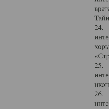
врат
Тайн
24. 
инте
хоры
«Стр
25. 
инте
икон
26. 
инте