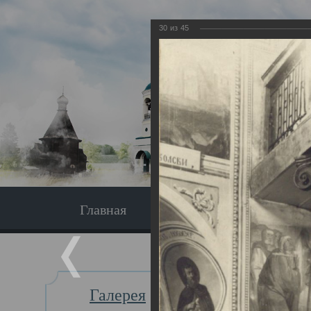
30
из
45
Главная
Экскурсия
Главная
Галерея