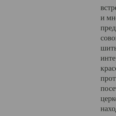
встр
и мн
пред
сово
шить
инте
крас
прот
посе
церк
нахо