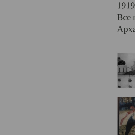
1919
Все 
Арха