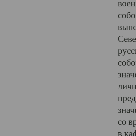
воен
собо
выпо
Севе
русс
собо
знач
личн
пред
знач
со в
в ка