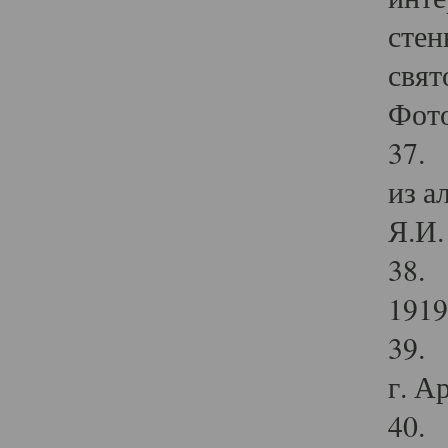
стен
свят
Фото
37. 
из а
Я.И. 
38. 
1919
39. 
г. А
40. 