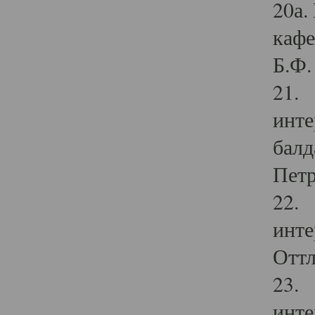
20а.
кафе
Б.Ф. 
21. 
инте
балд
Петр
22. 
инте
Оттл
23. 
инте