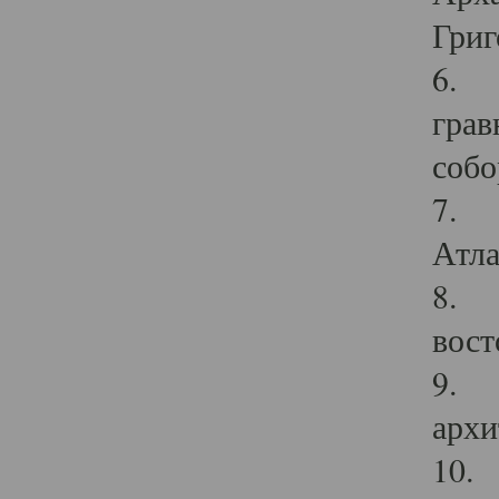
Григ
6. П
грав
собо
7. Г
Атла
8. С
вост
9. С
архи
10. 