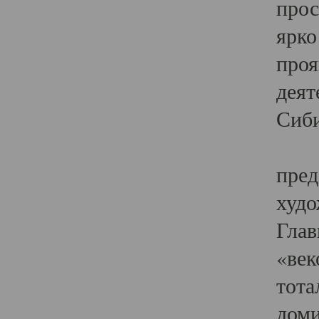
прос
ярко
проя
деят
Сиби
Одн
пред
худо
Глав
«век
тота
доми