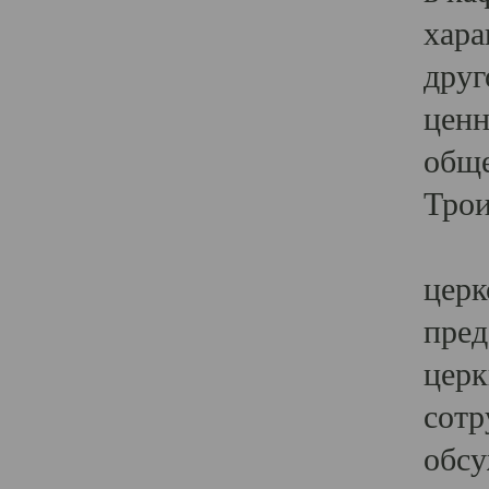
хара
друг
ценн
обще
Трои
Ярк
церк
пред
церк
сотр
обсу