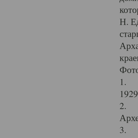
кото
Н. Е
стар
Арха
крае
Фот
1. С
1929 
2. Р
Архе
3. Ф