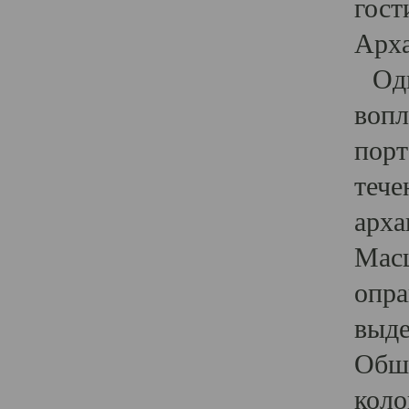
гост
Арха
Один
вопл
порт
тече
арха
Масш
опра
выде
Обши
коло