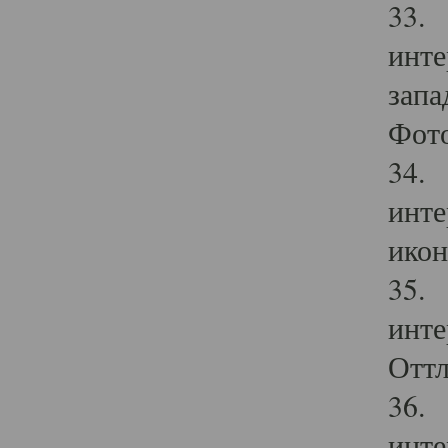
33. 
инте
запа
Фото
34. 
инте
икон
35. 
инте
Оттл
36. 
инте