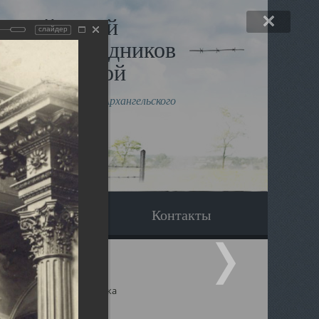
льный музей
слайдер
в и исповедников
рхангельской
влению митрополита Архангельского
горского Даниила
Вопрос-ответ
Контакты
ицкий собор Архангельска