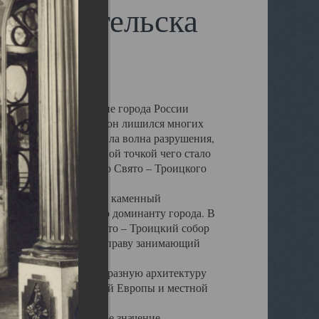
 Архангельска
 чем другие губернские города России
 в результате которых он лишился многих
у Архангельску ударила волна разрушения,
 20 –х годов. Отправной точкой чего стало
нсамбля кафедрального Свято – Троицкого
а, величественный каменный
ю и градостроительную доминанту города. В
оть до разрушения Свято – Троицкий собор
ний Архангельска, по праву занимающий
ртине Архангельска.
 себе яркую и своеобразную архитектуру
ниями России, Западной Европы и местной
вали его кафедральное значение,