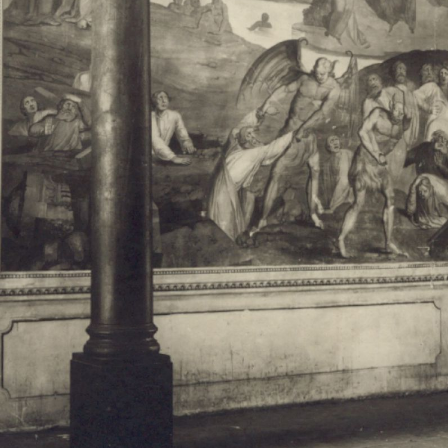
Свято-Троицкий собор
Свято-Троицкий собор Архангельска
23.12.2015
Сегодня мы можем говорить, что Архангельск в большей мере,
пострадал от целенаправленных систематических разрушений,
выдающихся памятников архитектуры. Больше всего по старом
вызванная борьбой с религией, набравшая особую силу в конце
разрушение православного центра архангельской губернии - а
собора Архангельска.
Возникнув в начале XVIII века в центре Архангельск
двухэтажный Троицкий собор, сразу превратился в зрительну
XVIII веке по масштабам ему не было равных на Севере. Впл
оставался самым высоким и значительным из городских строе
второе место, после гостиных дворов, в градостроительной ка
Один из самых больших и светлых соборов России воплотил в
портового города с отраженными в ней архитектурными тече
архангелогородской школы церковного зодчества.
Масштабность, благолепие и богатство собора, вполне оправды