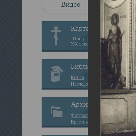
Видео
Картотека
“Пострадавшие за веру в
XX веке на Севере”
Библиотека
Книги
Исследования
Архив
Фотокопии дел
Крестные ходы