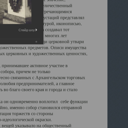
города. Обширный и величественный
ственными нигде не встречающимися
 символических инкрустаций представлял
 с живописью, скульптурой, иконописью,
ьер Троицкого храма создавал тот
Слайд-шоу:
обора, на протяжении многих лет
ице, библиотеке, среди церковной утвари
удожественных предметов. Описи имущества
ьных церковных и художественных ценностях,
, принимавшее активное участие в
собора, причем не только
 тесно связанных с Архангельском торговых
толюбия предпринимателей, а главное
во благо своего края и города и стало
 он одновременно воплотил себе функции
айно, именно собор становился отправной
тация торжеств со стороны
-идеологической окраски.
вещей указывало на общественный