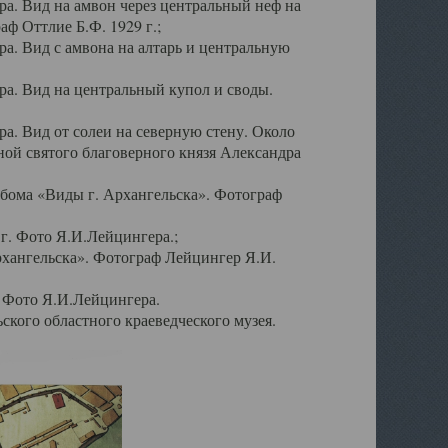
а. Вид на амвон через центральный неф на
аф Оттлие Б.Ф. 1929 г.;
. Вид с амвона на алтарь и центральную
а. Вид на центральный купол и своды.
. Вид от солеи на северную стену. Около
ой святого благоверного князя Александра
бома «Виды г. Архангельска». Фотограф
г. Фото Я.И.Лейцингера.;
рхангельска». Фотограф Лейцингер Я.И.
. Фото Я.И.Лейцингера.
кого областного краеведческого музея.