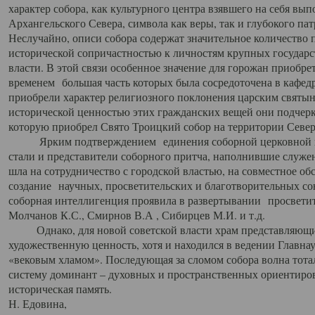
характер собора, как культурного центра взявшего на себя вы
Архангельского Севера, символа как веры, так и глубокого па
Неслучайно, описи собора содержат значительное количество п
исторической сопричастностью к личностям крупных государс
власти. В этой связи особенное значение для горожан приобре
временем большая часть которых была сосредоточена в кафедр
приобрели характер религиозного поклонения царским святыня
исторической ценностью этих гражданских вещей они подчер
которую приобрел Свято Троицкий собор на территории Север
Ярким подтверждением единения соборной церковной ис
стали и представители соборного притча, наполнившие служ
шла на сотрудничество с городской властью, на совместное о
создание научных, просветительских и благотворительных со
соборная интеллигенция проявила в развертывании просветит
Молчанов К.С., Смирнов В.А , Сибирцев М.И. и т.д.
Однако, для новой советской власти храм представляющи
художественную ценность, хотя и находился в ведении Главн
«вековым хламом». Последующая за сломом собора волна тотал
систему доминант – духовных и пространственных ориентиров,
историческая память.
Н. Едовина,