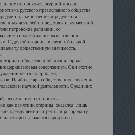
полнение историко-культурной миссии
триотизма русского православного общества.
редметов, чье значение определяется
твенных деятелей и представителям местной
тали петровские реликвии, со
альном соборе Архангельска, где они
м. С другой стороны, в связи с большой
кивали ту общественную значимость,
а.
тории и общественной жизни города
ение церкви новым содержанием. Они охотно
бсуждение местных проблем,
юзов. Наиболее ярко общественное служение
ельской и научной деятельности. Среди них
й, несомненную историко –
ауки как памятник старины, оказался лишь
ьных разрушений сотрет с лица города ту
 на которых держался город и его