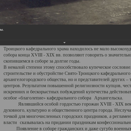
заслуженно выделяя из многочисленных культовых построек 
иконостас украшенный колоннами ионического стиля, с един
царскими вратами, изящным фронтоном и множеством резных,
собой поистине художественную ценность. В совокупности же
шитьем, многочисленными предметами церковной утвари интер
ры.
неповторимый красочный ансамбль декоративного убранства с
поражающий воображение своих посетителей. В соборной ризн
Троицкого кафедрального храма находилось не мало высокох
собора конца XVIII - XIX вв. позволяют говорить о значител
скопившемся в соборе за долгие годы.
В немалой степени этому способствовало купеческое сословие
строительстве и обустройстве Свято-Троицкого кафедрального 
архангелогородского общества, но и представителей других –
центров. Результатом повышенной религиозности купцов, чес
искренних и бескорыстных побуждений купечества действовать 
особое «благолепие» кафедрального собора Архангельска.
Являвшийся особой гордостью горожан XVIII - XIX века
духовного, культурно и общественного центра города. Неслуч
точкой для многочисленных городских праздников, а регламен
власти сказывалась на придании праздникам конфессионально
Появление в соборе гражданских и даже сугубо военных 