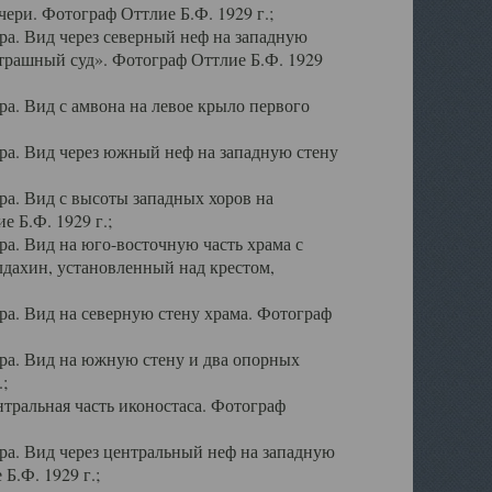
ери. Фотограф Оттлие Б.Ф. 1929 г.;
а. Вид через северный неф на западную
трашный суд». Фотограф Оттлие Б.Ф. 1929
. Вид с амвона на левое крыло первого
а. Вид через южный неф на западную стену
а. Вид с высоты западных хоров на
 Б.Ф. 1929 г.;
а. Вид на юго-восточную часть храма с
дахин, установленный над крестом,
а. Вид на северную стену храма. Фотограф
ра. Вид на южную стену и два опорных
;
тральная часть иконостаса. Фотограф
а. Вид через центральный неф на западную
Б.Ф. 1929 г.;