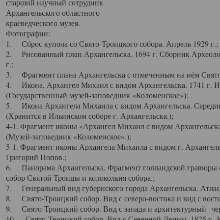
старший научный сотрудник
Архангельского областного
краеведческого музея.
Фотографии:
1. Сброс купола со Свято-Троицкого собора. Апрель 1929 г.;
2. Рисованный план Архангельска. 1694 г. Сборник Археолог
г.;
3. Фрагмент плана Архангельска с отмеченным на нём Свято
4. Икона. Архангел Михаил с видом Архангельска. 1741 г. 
(Государственный музей-заповедник «Коломенское»);
5. Икона Архангела Михаила с видом Архангельска. Середин
(Хранится в Ильинском соборе г. Архангельска.);
4-1. Фрагмент иконы «Архангел Михаил с видом Архангельска
(Музей-заповедник «Коломенское».);
5-1. Фрагмент иконы Архангела Михаила с видом г. Архангель
Григорий Попов.;
6. Панорама Архангельска. Фрагмент голландской гравюры с
собор Святой Троицы и колокольня собора.;
7. Генеральный вид губернского города Архангельска. Атлас 
8. Свято-Троицкий собор. Вид с северо-востока и вид с восто
9. Свято-Троицкий собор. Вид с запада и архитектурный чер
10. Свято-Троицкий собор. Вид с Северной Двины. 1825 г. А