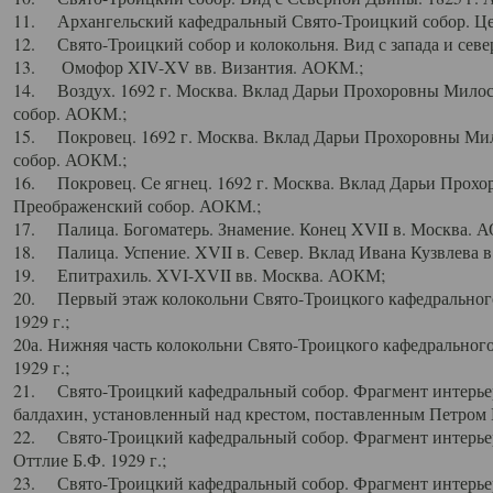
11. Архангельский кафедральный Свято-Троицкий собор. Цен
12. Свято-Троицкий собор и колокольня. Вид с запада и север
13. Омофор XIV-XV вв. Византия. АОКМ.;
14. Воздух. 1692 г. Москва. Вклад Дарьи Прохоровны Мило
собор. АОКМ.;
15. Покровец. 1692 г. Москва. Вклад Дарьи Прохоровны Ми
собор. АОКМ.;
16. Покровец. Се ягнец. 1692 г. Москва. Вклад Дарьи Прох
Преображенский собор. АОКМ.;
17. Палица. Богоматерь. Знамение. Конец XVII в. Москва. 
18. Палица. Успение. XVII в. Север. Вклад Ивана Кузвлева 
19. Епитрахиль. XVI-XVII вв. Москва. АОКМ;
20. Первый этаж колокольни Свято-Троицкого кафедрального
1929 г.;
20а. Нижняя часть колокольни Свято-Троицкого кафедрального
1929 г.;
21. Свято-Троицкий кафедральный собор. Фрагмент интерьер
балдахин, установленный над крестом, поставленным Петром I
22. Свято-Троицкий кафедральный собор. Фрагмент интерьер
Оттлие Б.Ф. 1929 г.;
23. Свято-Троицкий кафедральный собор. Фрагмент интерье