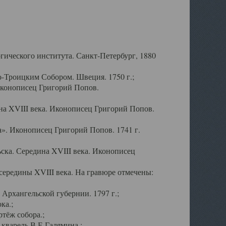
ического института. Санкт-Петербург, 1880
-Троицким Собором. Швеция. 1750 г.;
Иконописец Григорий Попов.
а XVIII века. Иконописец Григорий Попов.
». Иконописец Григорий Попов. 1741 г.
ска. Середина XVIII века. Иконописец
ередины XVIII века. На гравюре отмечены:
Архангельской губернии. 1797 г.;
ка.;
тёж собора.;
кварель В.Е.Галямина.;