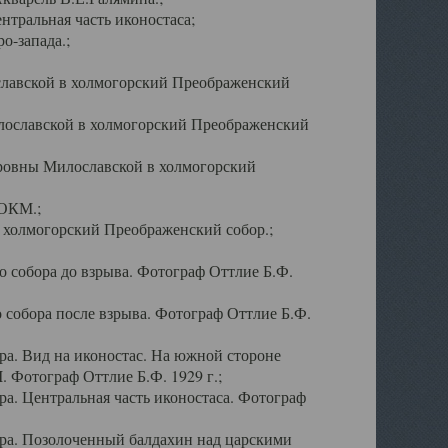
тральная часть иконостаса;
о-запада.;
славской в холмогорский Преображенский
лославской в холмогорский Преображенский
оровны Милославской в холмогорский
АОКМ.;
в холмогорский Преображенский собор.;
 собора до взрыва. Фотограф Оттлие Б.Ф.
 собора после взрыва. Фотограф Оттлие Б.Ф.
а. Вид на иконостас. На южной стороне
. Фотограф Оттлие Б.Ф. 1929 г.;
а. Центральная часть иконостаса. Фотограф
ра. Позолоченный балдахин над царскими