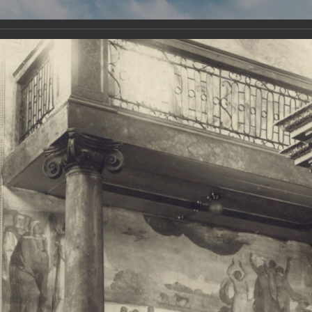
Виртуа
Новомученико
Земли А
Сайт создан по благосло
и Холмо
Наследники
Галерея
Главная
Галерея
Храмы-мученики Архангельска
Свято-Тро