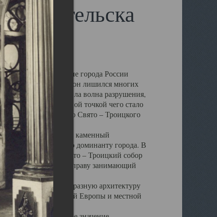
 Архангельска
 чем другие губернские города России
 в результате которых он лишился многих
у Архангельску ударила волна разрушения,
 20 –х годов. Отправной точкой чего стало
нсамбля кафедрального Свято – Троицкого
а, величественный каменный
ю и градостроительную доминанту города. В
оть до разрушения Свято – Троицкий собор
ний Архангельска, по праву занимающий
ртине Архангельска.
 себе яркую и своеобразную архитектуру
ниями России, Западной Европы и местной
вали его кафедральное значение,