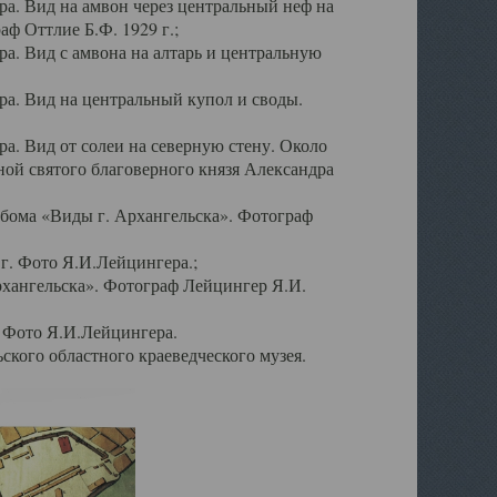
а. Вид на амвон через центральный неф на
аф Оттлие Б.Ф. 1929 г.;
. Вид с амвона на алтарь и центральную
а. Вид на центральный купол и своды.
. Вид от солеи на северную стену. Около
ой святого благоверного князя Александра
бома «Виды г. Архангельска». Фотограф
г. Фото Я.И.Лейцингера.;
рхангельска». Фотограф Лейцингер Я.И.
. Фото Я.И.Лейцингера.
кого областного краеведческого музея.