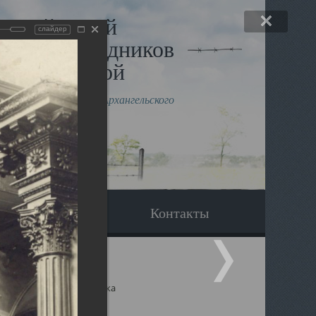
льный музей
слайдер
в и исповедников
рхангельской
влению митрополита Архангельского
горского Даниила
Вопрос-ответ
Контакты
ицкий собор Архангельска