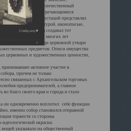
города. Обширный и величественный
ственными нигде не встречающимися
 символических инкрустаций представлял
 с живописью, скульптурой, иконописью,
ьер Троицкого храма создавал тот
Слайд-шоу:
обора, на протяжении многих лет
ице, библиотеке, среди церковной утвари
удожественных предметов. Описи имущества
ьных церковных и художественных ценностях,
, принимавшее активное участие в
собора, причем не только
 тесно связанных с Архангельском торговых
толюбия предпринимателей, а главное
во благо своего края и города и стало
 он одновременно воплотил себе функции
айно, именно собор становился отправной
тация торжеств со стороны
-идеологической окраски.
вещей указывало на общественный