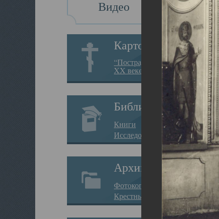
Видео
Картотека
“Пострадавшие за веру в
XX веке на Севере”
Библиотека
Книги
Исследования
Архив
Фотокопии дел
Крестные ходы