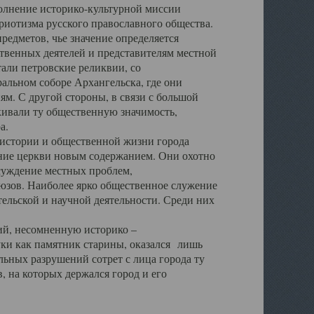
полнение историко-культурной миссии
триотизма русского православного общества.
редметов, чье значение определяется
твенных деятелей и представителям местной
тали петровские реликвии, со
альном соборе Архангельска, где они
м. С другой стороны, в связи с большой
кивали ту общественную значимость,
а.
тории и общественной жизни города
ение церкви новым содержанием. Они охотно
бсуждение местных проблем,
юзов. Наиболее ярко общественное служение
ельской и научной деятельности. Среди них
й, несомненную историко –
ауки как памятник старины, оказался лишь
ьных разрушений сотрет с лица города ту
 на которых держался город и его