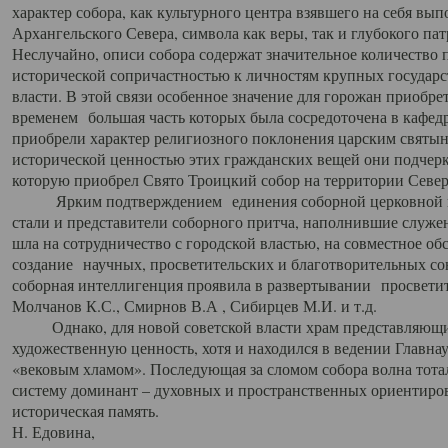
характер собора, как культурного центра взявшего на себя вы
Архангельского Севера, символа как веры, так и глубокого па
Неслучайно, описи собора содержат значительное количество п
исторической сопричастностью к личностям крупных государс
власти. В этой связи особенное значение для горожан приобре
временем большая часть которых была сосредоточена в кафедр
приобрели характер религиозного поклонения царским святыня
исторической ценностью этих гражданских вещей они подчер
которую приобрел Свято Троицкий собор на территории Север
Ярким подтверждением единения соборной церковной ис
стали и представители соборного притча, наполнившие служ
шла на сотрудничество с городской властью, на совместное о
создание научных, просветительских и благотворительных со
соборная интеллигенция проявила в развертывании просветит
Молчанов К.С., Смирнов В.А , Сибирцев М.И. и т.д.
Однако, для новой советской власти храм представляющи
художественную ценность, хотя и находился в ведении Главн
«вековым хламом». Последующая за сломом собора волна тотал
систему доминант – духовных и пространственных ориентиров,
историческая память.
Н. Едовина,