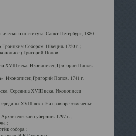
ического института. Санкт-Петербург, 1880
-Троицким Собором. Швеция. 1750 г.;
Иконописец Григорий Попов.
а XVIII века. Иконописец Григорий Попов.
». Иконописец Григорий Попов. 1741 г.
ска. Середина XVIII века. Иконописец
ередины XVIII века. На гравюре отмечены:
Архангельской губернии. 1797 г.;
ка.;
тёж собора.;
кварель В.Е.Галямина.;