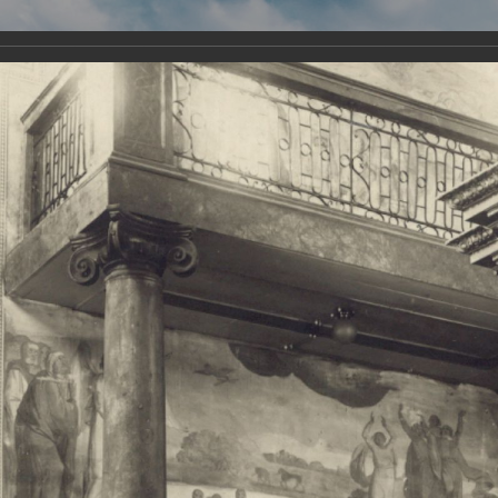
Виртуа
Новомученико
Земли А
Сайт создан по благосло
и Холмо
Наследники
Галерея
Главная
Галерея
Храмы-мученики Архангельска
Свято-Тро