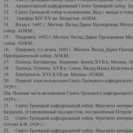
11. Архангельский кафедральный Свято-Троицкий собор. Цен
12. Свято-Троицкий собор и колокольня. Вид с запада и север
13. Омофор XIV-XV вв. Византия. АОКМ.;
14. Воздух. 1692 г. Москва. Вклад Дарьи Прохоровны Мило
собор. АОКМ.;
15. Покровец. 1692 г. Москва. Вклад Дарьи Прохоровны Ми
собор. АОКМ.;
16. Покровец. Се ягнец. 1692 г. Москва. Вклад Дарьи Прох
Преображенский собор. АОКМ.;
17. Палица. Богоматерь. Знамение. Конец XVII в. Москва. 
18. Палица. Успение. XVII в. Север. Вклад Ивана Кузвлева 
19. Епитрахиль. XVI-XVII вв. Москва. АОКМ;
20. Первый этаж колокольни Свято-Троицкого кафедрального
1929 г.;
20а. Нижняя часть колокольни Свято-Троицкого кафедрального
1929 г.;
21. Свято-Троицкий кафедральный собор. Фрагмент интерьер
балдахин, установленный над крестом, поставленным Петром I
22. Свято-Троицкий кафедральный собор. Фрагмент интерьер
Оттлие Б.Ф. 1929 г.;
23. Свято-Троицкий кафедральный собор. Фрагмент интерье