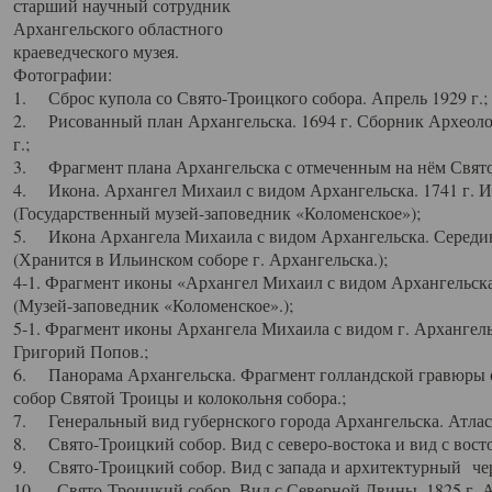
старший научный сотрудник
Архангельского областного
краеведческого музея.
Фотографии:
1. Сброс купола со Свято-Троицкого собора. Апрель 1929 г.;
2. Рисованный план Архангельска. 1694 г. Сборник Археолог
г.;
3. Фрагмент плана Архангельска с отмеченным на нём Свято
4. Икона. Архангел Михаил с видом Архангельска. 1741 г. 
(Государственный музей-заповедник «Коломенское»);
5. Икона Архангела Михаила с видом Архангельска. Середин
(Хранится в Ильинском соборе г. Архангельска.);
4-1. Фрагмент иконы «Архангел Михаил с видом Архангельска
(Музей-заповедник «Коломенское».);
5-1. Фрагмент иконы Архангела Михаила с видом г. Архангель
Григорий Попов.;
6. Панорама Архангельска. Фрагмент голландской гравюры с
собор Святой Троицы и колокольня собора.;
7. Генеральный вид губернского города Архангельска. Атлас 
8. Свято-Троицкий собор. Вид с северо-востока и вид с восто
9. Свято-Троицкий собор. Вид с запада и архитектурный чер
10. Свято-Троицкий собор. Вид с Северной Двины. 1825 г. А