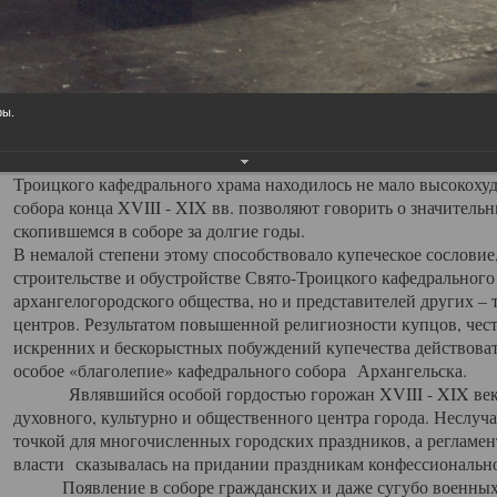
заслуженно выделяя из многочисленных культовых построек 
иконостас украшенный колоннами ионического стиля, с един
царскими вратами, изящным фронтоном и множеством резных,
собой поистине художественную ценность. В совокупности же
шитьем, многочисленными предметами церковной утвари интер
ры.
неповторимый красочный ансамбль декоративного убранства с
поражающий воображение своих посетителей. В соборной ризн
Троицкого кафедрального храма находилось не мало высокох
собора конца XVIII - XIX вв. позволяют говорить о значител
скопившемся в соборе за долгие годы.
В немалой степени этому способствовало купеческое сословие
строительстве и обустройстве Свято-Троицкого кафедрального 
архангелогородского общества, но и представителей других –
центров. Результатом повышенной религиозности купцов, чес
искренних и бескорыстных побуждений купечества действовать 
особое «благолепие» кафедрального собора Архангельска.
Являвшийся особой гордостью горожан XVIII - XIX века
духовного, культурно и общественного центра города. Неслуч
точкой для многочисленных городских праздников, а регламен
власти сказывалась на придании праздникам конфессионально
Появление в соборе гражданских и даже сугубо военных 