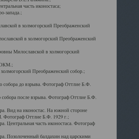
тральная часть иконостаса;
о-запада.;
славской в холмогорский Преображенский
лославской в холмогорский Преображенский
оровны Милославской в холмогорский
АОКМ.;
в холмогорский Преображенский собор.;
 собора до взрыва. Фотограф Оттлие Б.Ф.
 собора после взрыва. Фотограф Оттлие Б.Ф.
а. Вид на иконостас. На южной стороне
. Фотограф Оттлие Б.Ф. 1929 г.;
а. Центральная часть иконостаса. Фотограф
ра. Позолоченный балдахин над царскими