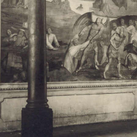
Свято-Троицкий собор
Свято-Троицкий собор Архангельска
23.12.2015
Сегодня мы можем говорить, что Архангельск в большей мере,
пострадал от целенаправленных систематических разрушений,
выдающихся памятников архитектуры. Больше всего по старом
вызванная борьбой с религией, набравшая особую силу в конце
разрушение православного центра архангельской губернии - а
собора Архангельска.
Возникнув в начале XVIII века в центре Архангельск
двухэтажный Троицкий собор, сразу превратился в зрительну
XVIII веке по масштабам ему не было равных на Севере. Впл
оставался самым высоким и значительным из городских строе
второе место, после гостиных дворов, в градостроительной ка
Один из самых больших и светлых соборов России воплотил в
портового города с отраженными в ней архитектурными тече
архангелогородской школы церковного зодчества.
Масштабность, благолепие и богатство собора, вполне оправды