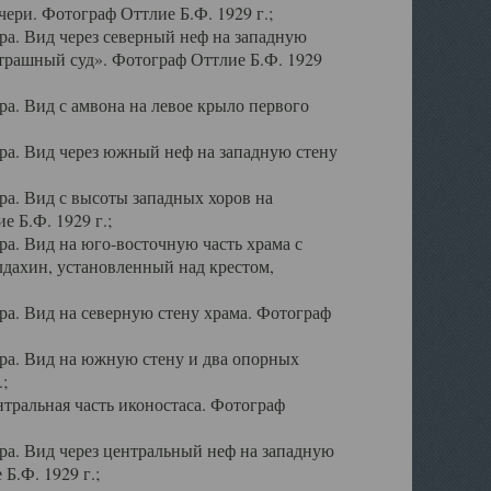
ери. Фотограф Оттлие Б.Ф. 1929 г.;
а. Вид через северный неф на западную
трашный суд». Фотограф Оттлие Б.Ф. 1929
. Вид с амвона на левое крыло первого
а. Вид через южный неф на западную стену
а. Вид с высоты западных хоров на
 Б.Ф. 1929 г.;
а. Вид на юго-восточную часть храма с
дахин, установленный над крестом,
а. Вид на северную стену храма. Фотограф
ра. Вид на южную стену и два опорных
;
тральная часть иконостаса. Фотограф
а. Вид через центральный неф на западную
Б.Ф. 1929 г.;