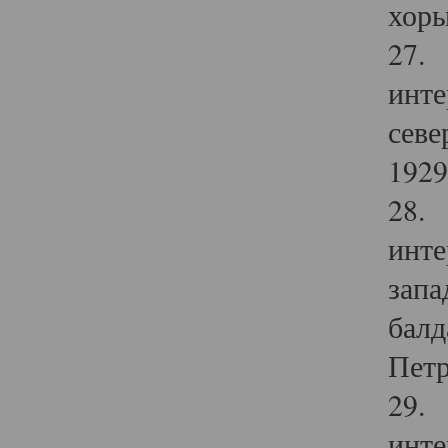
хоры
27. 
инте
севе
1929 
28. 
инте
запа
балд
Петр
29. 
инте