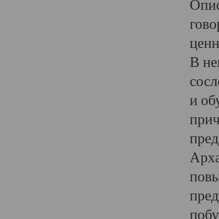
Опис
гово
ценн
В не
сосл
и об
прич
пред
Арха
повы
пред
побу