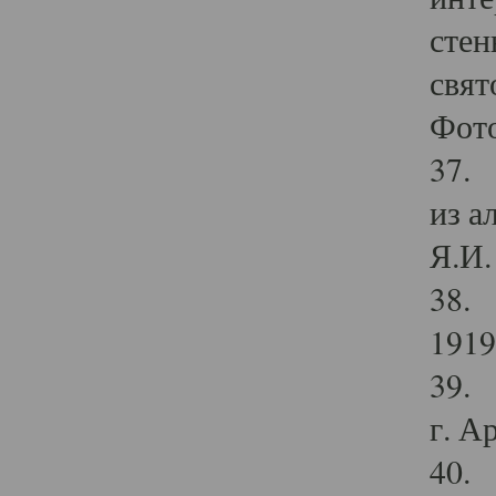
стен
свят
Фото
37. 
из а
Я.И. 
38. 
1919
39. 
г. А
40. 