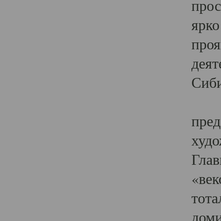
прос
ярко
проя
деят
Сиби
Одн
пред
худо
Глав
«век
тота
доми