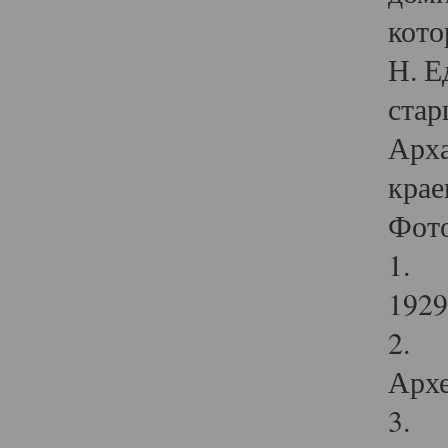
кото
Н. Е
стар
Арха
крае
Фот
1. С
1929 
2. Р
Архе
3. Ф