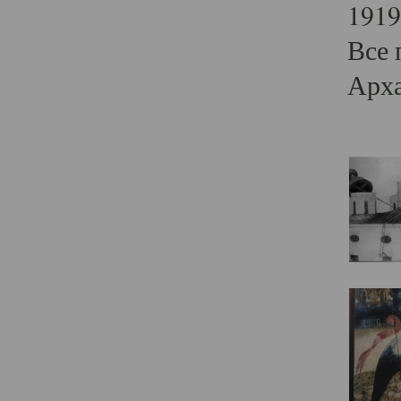
1919
Все 
Арха