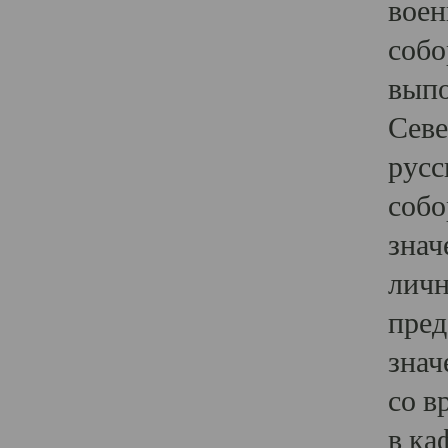
воен
собо
выпо
Севе
русс
собо
знач
личн
пред
знач
со в
в ка