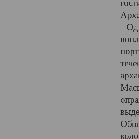
гост
Арха
Один
вопл
порт
тече
арха
Масш
опра
выде
Обши
коло