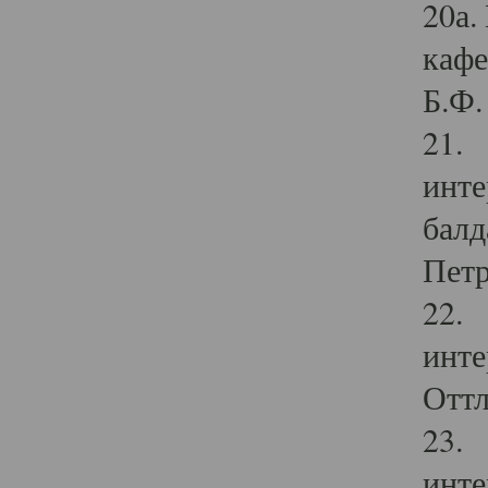
20а.
кафе
Б.Ф. 
21. 
инте
балд
Петр
22. 
инте
Оттл
23. 
инте