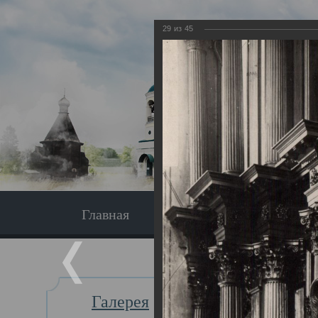
29
из
45
Главная
Экскурсия
Главная
Галерея