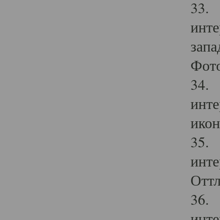
33. 
инте
запа
Фото
34. 
инте
икон
35. 
инте
Оттл
36. 
инте