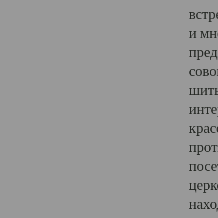
встр
и мн
пред
сово
шить
инте
крас
прот
посе
церк
нахо