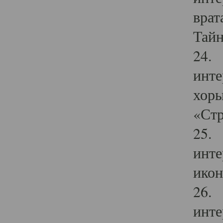
врат
Тайн
24. 
инте
хоры
«Стр
25. 
инте
икон
26. 
инте