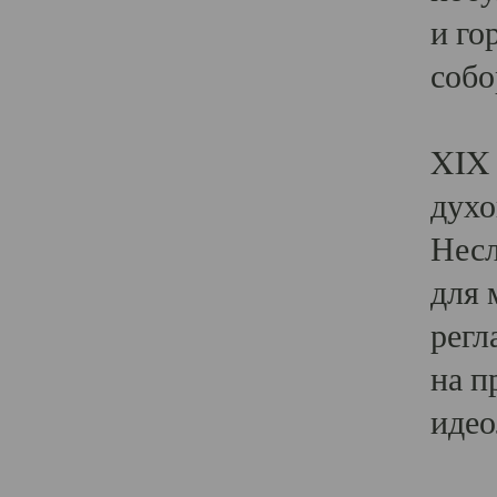
и го
собо
Явл
XIX 
духо
Несл
для 
регл
на п
идео
Поя