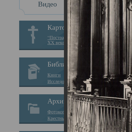
Видео
Св
Картотека
Свя
“Пострадавшие за веру в
XX веке на Севере”
23.12.
Сего
Библиотека
мере
Книги
целе
Исследования
резу
Архив
памя
Фотокопии дел
Арха
Крестные ходы
борь