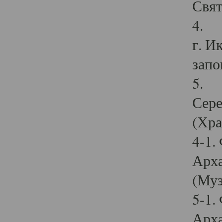
Свят
4. И
г. И
запо
5. И
Сере
(Хра
4-1.
Арха
(Муз
5-1.
Арха