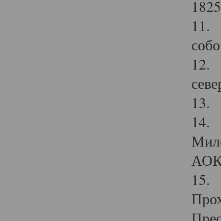
1825
11.
собо
12. 
севе
13.
14. 
Мило
АОК
15. 
Прох
Прео