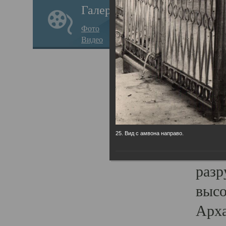
Галерея
годо
Фото
прав
Видео
кафе
Воз
Арха
Трои
град
25. Вид с амвона направо.
масш
разр
высо
Арха