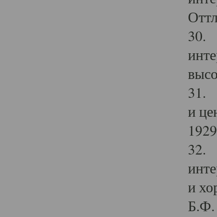
Оттл
30. 
инте
высо
31. 
и це
1929 
32. 
инте
и хо
Б.Ф. 