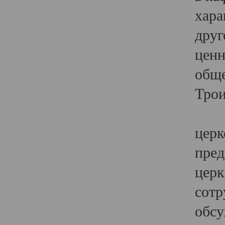
хара
друг
ценн
обще
Трои
Ярк
церк
пред
церк
сотр
обсу