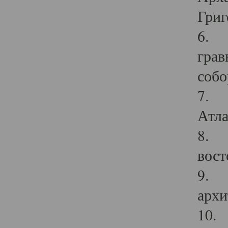
Григ
6. П
грав
собо
7. Г
Атла
8. С
вост
9. С
архи
10. 