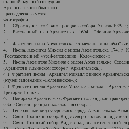
старший научный сотрудник
Архангельского областного
краеведческого музея.
Фотографии:
1. Сброс купола со Свято-Троицкого собора. Апрель 1929 г.;
2. Рисованный план Архангельска. 1694 г. Сборник Археолог
г.;
3. Фрагмент плана Архангельска с отмеченным на нём Свято
4. Икона. Архангел Михаил с видом Архангельска. 1741 г. 
(Государственный музей-заповедник «Коломенское»);
5. Икона Архангела Михаила с видом Архангельска. Середин
(Хранится в Ильинском соборе г. Архангельска.);
4-1. Фрагмент иконы «Архангел Михаил с видом Архангельска
(Музей-заповедник «Коломенское».);
5-1. Фрагмент иконы Архангела Михаила с видом г. Архангель
Григорий Попов.;
6. Панорама Архангельска. Фрагмент голландской гравюры с
собор Святой Троицы и колокольня собора.;
7. Генеральный вид губернского города Архангельска. Атлас 
8. Свято-Троицкий собор. Вид с северо-востока и вид с восто
9. Свято-Троицкий собор. Вид с запада и архитектурный чер
10. Свято-Троицкий собор. Вид с Северной Двины. 1825 г. А