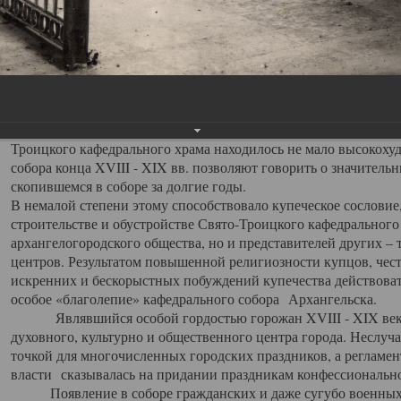
заслуженно выделяя из многочисленных культовых построек 
иконостас украшенный колоннами ионического стиля, с един
царскими вратами, изящным фронтоном и множеством резных,
собой поистине художественную ценность. В совокупности же
шитьем, многочисленными предметами церковной утвари интер
неповторимый красочный ансамбль декоративного убранства с
поражающий воображение своих посетителей. В соборной ризн
Троицкого кафедрального храма находилось не мало высокох
собора конца XVIII - XIX вв. позволяют говорить о значител
скопившемся в соборе за долгие годы.
В немалой степени этому способствовало купеческое сословие
строительстве и обустройстве Свято-Троицкого кафедрального 
архангелогородского общества, но и представителей других –
центров. Результатом повышенной религиозности купцов, чес
искренних и бескорыстных побуждений купечества действовать 
особое «благолепие» кафедрального собора Архангельска.
Являвшийся особой гордостью горожан XVIII - XIX века
духовного, культурно и общественного центра города. Неслуч
точкой для многочисленных городских праздников, а регламен
власти сказывалась на придании праздникам конфессионально
Появление в соборе гражданских и даже сугубо военных 