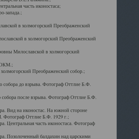
тральная часть иконостаса;
о-запада.;
славской в холмогорский Преображенский
лославской в холмогорский Преображенский
оровны Милославской в холмогорский
АОКМ.;
в холмогорский Преображенский собор.;
 собора до взрыва. Фотограф Оттлие Б.Ф.
 собора после взрыва. Фотограф Оттлие Б.Ф.
а. Вид на иконостас. На южной стороне
. Фотограф Оттлие Б.Ф. 1929 г.;
а. Центральная часть иконостаса. Фотограф
ра. Позолоченный балдахин над царскими