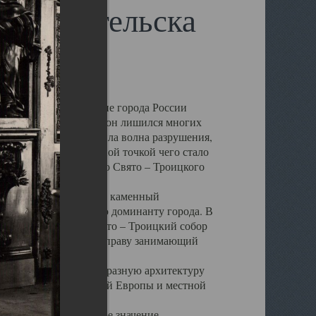
 Архангельска
 чем другие губернские города России
 в результате которых он лишился многих
у Архангельску ударила волна разрушения,
 20 –х годов. Отправной точкой чего стало
нсамбля кафедрального Свято – Троицкого
а, величественный каменный
ю и градостроительную доминанту города. В
оть до разрушения Свято – Троицкий собор
ний Архангельска, по праву занимающий
ртине Архангельска.
 себе яркую и своеобразную архитектуру
ниями России, Западной Европы и местной
вали его кафедральное значение,