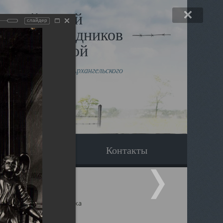
льный музей
слайдер
в и исповедников
рхангельской
влению митрополита Архангельского
горского Даниила
Вопрос-ответ
Контакты
ицкий собор Архангельска