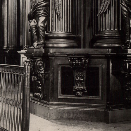
Свято-Троицкий собор
Свято-Троицкий собор Архангельска
23.12.2015
Сегодня мы можем говорить, что Архангельск в большей мере,
пострадал от целенаправленных систематических разрушений,
выдающихся памятников архитектуры. Больше всего по старом
вызванная борьбой с религией, набравшая особую силу в конце
разрушение православного центра архангельской губернии - а
собора Архангельска.
Возникнув в начале XVIII века в центре Архангельск
двухэтажный Троицкий собор, сразу превратился в зрительну
XVIII веке по масштабам ему не было равных на Севере. Впл
оставался самым высоким и значительным из городских строе
второе место, после гостиных дворов, в градостроительной ка
Один из самых больших и светлых соборов России воплотил в
портового города с отраженными в ней архитектурными тече
архангелогородской школы церковного зодчества.
Масштабность, благолепие и богатство собора, вполне оправды