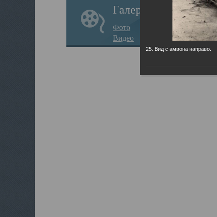
Галерея
Фото
Видео
25. Вид с амвона направо.