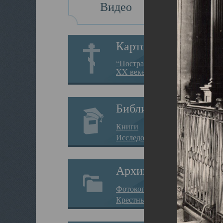
Видео
Картотека
“Пострадавшие за веру в
XX веке на Севере”
Библиотека
Книги
Исследования
Архив
Фотокопии дел
Крестные ходы