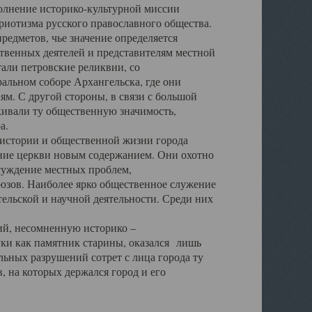
полнение историко-культурной миссии
триотизма русского православного общества.
редметов, чье значение определяется
твенных деятелей и представителям местной
тали петровские реликвии, со
альном соборе Архангельска, где они
м. С другой стороны, в связи с большой
кивали ту общественную значимость,
а.
тории и общественной жизни города
ение церкви новым содержанием. Они охотно
бсуждение местных проблем,
юзов. Наиболее ярко общественное служение
ельской и научной деятельности. Среди них
й, несомненную историко –
ауки как памятник старины, оказался лишь
ьных разрушений сотрет с лица города ту
 на которых держался город и его