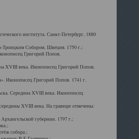
ического института. Санкт-Петербург, 1880
-Троицким Собором. Швеция. 1750 г.;
Иконописец Григорий Попов.
а XVIII века. Иконописец Григорий Попов.
». Иконописец Григорий Попов. 1741 г.
ска. Середина XVIII века. Иконописец
ередины XVIII века. На гравюре отмечены:
Архангельской губернии. 1797 г.;
ка.;
тёж собора.;
кварель В.Е.Галямина.;