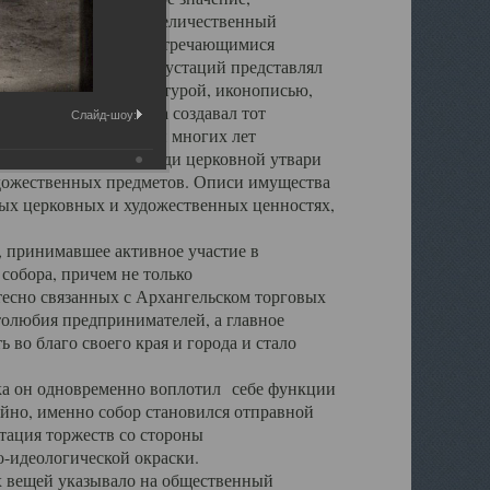
города. Обширный и величественный
ственными нигде не встречающимися
 символических инкрустаций представлял
 с живописью, скульптурой, иконописью,
ьер Троицкого храма создавал тот
Слайд-шоу:
обора, на протяжении многих лет
ице, библиотеке, среди церковной утвари
удожественных предметов. Описи имущества
ьных церковных и художественных ценностях,
, принимавшее активное участие в
собора, причем не только
 тесно связанных с Архангельском торговых
толюбия предпринимателей, а главное
во благо своего края и города и стало
 он одновременно воплотил себе функции
айно, именно собор становился отправной
тация торжеств со стороны
-идеологической окраски.
вещей указывало на общественный