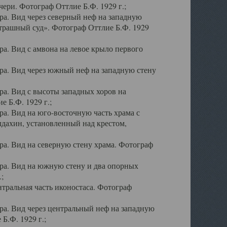
ери. Фотограф Оттлие Б.Ф. 1929 г.;
а. Вид через северный неф на западную
трашный суд». Фотограф Оттлие Б.Ф. 1929
. Вид с амвона на левое крыло первого
а. Вид через южный неф на западную стену
а. Вид с высоты западных хоров на
 Б.Ф. 1929 г.;
а. Вид на юго-восточную часть храма с
дахин, установленный над крестом,
а. Вид на северную стену храма. Фотограф
ра. Вид на южную стену и два опорных
;
тральная часть иконостаса. Фотограф
а. Вид через центральный неф на западную
Б.Ф. 1929 г.;