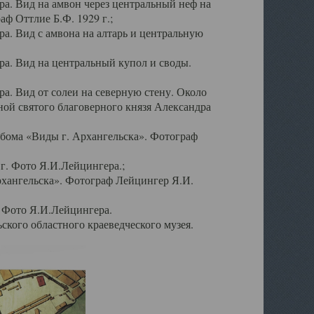
а. Вид на амвон через центральный неф на
аф Оттлие Б.Ф. 1929 г.;
. Вид с амвона на алтарь и центральную
а. Вид на центральный купол и своды.
. Вид от солеи на северную стену. Около
ой святого благоверного князя Александра
бома «Виды г. Архангельска». Фотограф
г. Фото Я.И.Лейцингера.;
рхангельска». Фотограф Лейцингер Я.И.
. Фото Я.И.Лейцингера.
кого областного краеведческого музея.