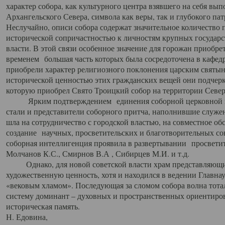
характер собора, как культурного центра взявшего на себя вы
Архангельского Севера, символа как веры, так и глубокого па
Неслучайно, описи собора содержат значительное количество п
исторической сопричастностью к личностям крупных государс
власти. В этой связи особенное значение для горожан приобре
временем большая часть которых была сосредоточена в кафедр
приобрели характер религиозного поклонения царским святыня
исторической ценностью этих гражданских вещей они подчер
которую приобрел Свято Троицкий собор на территории Север
Ярким подтверждением единения соборной церковной ис
стали и представители соборного притча, наполнившие служ
шла на сотрудничество с городской властью, на совместное о
создание научных, просветительских и благотворительных со
соборная интеллигенция проявила в развертывании просветит
Молчанов К.С., Смирнов В.А , Сибирцев М.И. и т.д.
Однако, для новой советской власти храм представляющи
художественную ценность, хотя и находился в ведении Главн
«вековым хламом». Последующая за сломом собора волна тотал
систему доминант – духовных и пространственных ориентиров,
историческая память.
Н. Едовина,