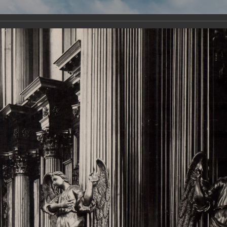
Виртуа
Новомученико
Земли А
Сайт создан по благосло
и Холмо
Наследники
Галерея
Главная
Галерея
Храмы-мученики Архангельска
Свято-Тро