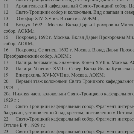
11. Архангельский кафедральный Свято-Троицкий собор. Цен
12. Свято-Троицкий собор и колокольня. Вид с запада и север
13. Омофор XIV-XV вв. Византия. АОКМ.;
14. Воздух. 1692 г. Москва. Вклад Дарьи Прохоровны Мило
собор. АОКМ.;
15. Покровец. 1692 г. Москва. Вклад Дарьи Прохоровны Ми
собор. АОКМ.;
16. Покровец. Се ягнец. 1692 г. Москва. Вклад Дарьи Прох
Преображенский собор. АОКМ.;
17. Палица. Богоматерь. Знамение. Конец XVII в. Москва. 
18. Палица. Успение. XVII в. Север. Вклад Ивана Кузвлева 
19. Епитрахиль. XVI-XVII вв. Москва. АОКМ;
20. Первый этаж колокольни Свято-Троицкого кафедрального
1929 г.;
20а. Нижняя часть колокольни Свято-Троицкого кафедрального
1929 г.;
21. Свято-Троицкий кафедральный собор. Фрагмент интерьер
балдахин, установленный над крестом, поставленным Петром I
22. Свято-Троицкий кафедральный собор. Фрагмент интерьер
Оттлие Б.Ф. 1929 г.;
23. Свято-Троицкий кафедральный собор. Фрагмент интерье