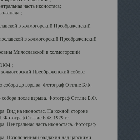
тральная часть иконостаса;
о-запада.;
славской в холмогорский Преображенский
лославской в холмогорский Преображенский
оровны Милославской в холмогорский
АОКМ.;
в холмогорский Преображенский собор.;
 собора до взрыва. Фотограф Оттлие Б.Ф.
 собора после взрыва. Фотограф Оттлие Б.Ф.
а. Вид на иконостас. На южной стороне
. Фотограф Оттлие Б.Ф. 1929 г.;
а. Центральная часть иконостаса. Фотограф
ра. Позолоченный балдахин над царскими