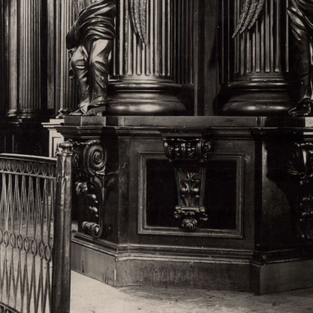
Свято-Троицкий собор
Свято-Троицкий собор Архангельска
23.12.2015
Сегодня мы можем говорить, что Архангельск в большей мере,
пострадал от целенаправленных систематических разрушений,
выдающихся памятников архитектуры. Больше всего по старом
вызванная борьбой с религией, набравшая особую силу в конце
разрушение православного центра архангельской губернии - а
собора Архангельска.
Возникнув в начале XVIII века в центре Архангельск
двухэтажный Троицкий собор, сразу превратился в зрительну
XVIII веке по масштабам ему не было равных на Севере. Впл
оставался самым высоким и значительным из городских строе
второе место, после гостиных дворов, в градостроительной ка
Один из самых больших и светлых соборов России воплотил в
портового города с отраженными в ней архитектурными тече
архангелогородской школы церковного зодчества.
Масштабность, благолепие и богатство собора, вполне оправды