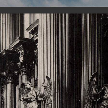
Виртуа
Новомученико
Земли А
Сайт создан по благосло
и Холмо
Наследники
Галерея
Главная
Галерея
Храмы-мученики Архангельска
Свято-Тро