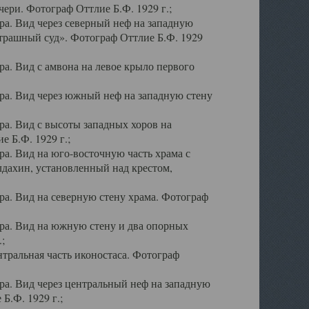
ери. Фотограф Оттлие Б.Ф. 1929 г.;
а. Вид через северный неф на западную
трашный суд». Фотограф Оттлие Б.Ф. 1929
. Вид с амвона на левое крыло первого
а. Вид через южный неф на западную стену
а. Вид с высоты западных хоров на
 Б.Ф. 1929 г.;
а. Вид на юго-восточную часть храма с
дахин, установленный над крестом,
а. Вид на северную стену храма. Фотограф
ра. Вид на южную стену и два опорных
;
тральная часть иконостаса. Фотограф
а. Вид через центральный неф на западную
Б.Ф. 1929 г.;