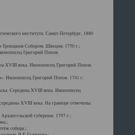
ического института. Санкт-Петербург, 1880
-Троицким Собором. Швеция. 1750 г.;
Иконописец Григорий Попов.
а XVIII века. Иконописец Григорий Попов.
». Иконописец Григорий Попов. 1741 г.
ска. Середина XVIII века. Иконописец
ередины XVIII века. На гравюре отмечены:
Архангельской губернии. 1797 г.;
ка.;
тёж собора.;
кварель В.Е.Галямина.;