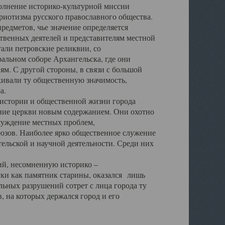
полнение историко-культурной миссии
триотизма русского православного общества.
редметов, чье значение определяется
твенных деятелей и представителям местной
тали петровские реликвии, со
альном соборе Архангельска, где они
м. С другой стороны, в связи с большой
кивали ту общественную значимость,
а.
тории и общественной жизни города
ение церкви новым содержанием. Они охотно
бсуждение местных проблем,
юзов. Наиболее ярко общественное служение
ельской и научной деятельности. Среди них
й, несомненную историко –
ауки как памятник старины, оказался лишь
ьных разрушений сотрет с лица города ту
 на которых держался город и его