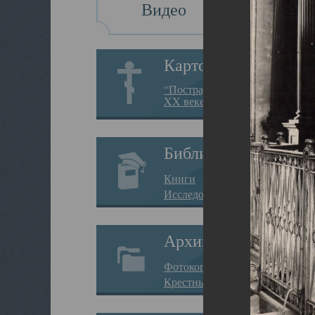
Видео
Картотека
“Пострадавшие за веру в
XX веке на Севере”
Библиотека
Книги
Исследования
Архив
Фотокопии дел
Крестные ходы