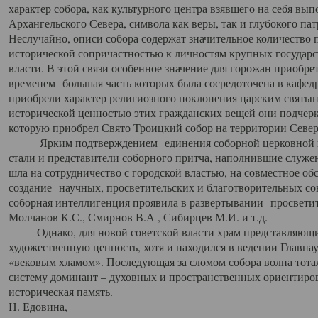
характер собора, как культурного центра взявшего на себя вы
Архангельского Севера, символа как веры, так и глубокого па
Неслучайно, описи собора содержат значительное количество п
исторической сопричастностью к личностям крупных государс
власти. В этой связи особенное значение для горожан приобре
временем большая часть которых была сосредоточена в кафедр
приобрели характер религиозного поклонения царским святыня
исторической ценностью этих гражданских вещей они подчер
которую приобрел Свято Троицкий собор на территории Север
Ярким подтверждением единения соборной церковной ис
стали и представители соборного притча, наполнившие служ
шла на сотрудничество с городской властью, на совместное о
создание научных, просветительских и благотворительных со
соборная интеллигенция проявила в развертывании просветит
Молчанов К.С., Смирнов В.А , Сибирцев М.И. и т.д.
Однако, для новой советской власти храм представляющи
художественную ценность, хотя и находился в ведении Главн
«вековым хламом». Последующая за сломом собора волна тотал
систему доминант – духовных и пространственных ориентиров,
историческая память.
Н. Едовина,