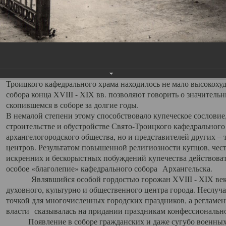
заслуженно выделяя из многочисленных культовых построек 
иконостас украшенный колоннами ионического стиля, с един
царскими вратами, изящным фронтоном и множеством резных,
собой поистине художественную ценность. В совокупности же
шитьем, многочисленными предметами церковной утвари интер
неповторимый красочный ансамбль декоративного убранства с
поражающий воображение своих посетителей. В соборной ризн
Троицкого кафедрального храма находилось не мало высокох
собора конца XVIII - XIX вв. позволяют говорить о значител
скопившемся в соборе за долгие годы.
В немалой степени этому способствовало купеческое сословие
строительстве и обустройстве Свято-Троицкого кафедрального 
архангелогородского общества, но и представителей других –
центров. Результатом повышенной религиозности купцов, чес
искренних и бескорыстных побуждений купечества действовать 
особое «благолепие» кафедрального собора Архангельска.
Являвшийся особой гордостью горожан XVIII - XIX века
духовного, культурно и общественного центра города. Неслуч
точкой для многочисленных городских праздников, а регламен
власти сказывалась на придании праздникам конфессионально
Появление в соборе гражданских и даже сугубо военных 