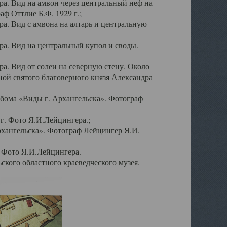
а. Вид на амвон через центральный неф на
аф Оттлие Б.Ф. 1929 г.;
. Вид с амвона на алтарь и центральную
а. Вид на центральный купол и своды.
. Вид от солеи на северную стену. Около
ой святого благоверного князя Александра
бома «Виды г. Архангельска». Фотограф
г. Фото Я.И.Лейцингера.;
рхангельска». Фотограф Лейцингер Я.И.
. Фото Я.И.Лейцингера.
кого областного краеведческого музея.