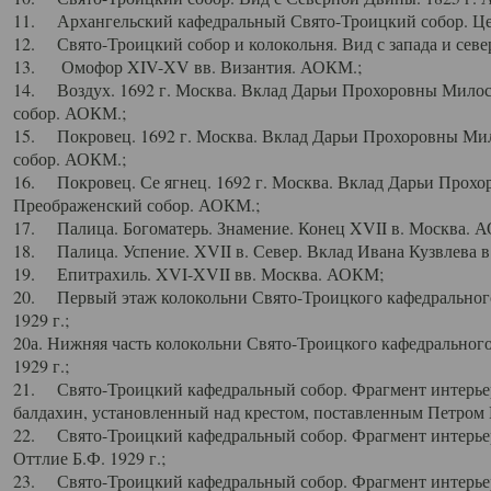
11. Архангельский кафедральный Свято-Троицкий собор. Цен
12. Свято-Троицкий собор и колокольня. Вид с запада и север
13. Омофор XIV-XV вв. Византия. АОКМ.;
14. Воздух. 1692 г. Москва. Вклад Дарьи Прохоровны Мило
собор. АОКМ.;
15. Покровец. 1692 г. Москва. Вклад Дарьи Прохоровны Ми
собор. АОКМ.;
16. Покровец. Се ягнец. 1692 г. Москва. Вклад Дарьи Прох
Преображенский собор. АОКМ.;
17. Палица. Богоматерь. Знамение. Конец XVII в. Москва. 
18. Палица. Успение. XVII в. Север. Вклад Ивана Кузвлева 
19. Епитрахиль. XVI-XVII вв. Москва. АОКМ;
20. Первый этаж колокольни Свято-Троицкого кафедрального
1929 г.;
20а. Нижняя часть колокольни Свято-Троицкого кафедрального
1929 г.;
21. Свято-Троицкий кафедральный собор. Фрагмент интерьер
балдахин, установленный над крестом, поставленным Петром I
22. Свято-Троицкий кафедральный собор. Фрагмент интерьер
Оттлие Б.Ф. 1929 г.;
23. Свято-Троицкий кафедральный собор. Фрагмент интерье