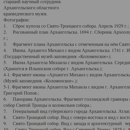
старший научный сотрудник
Архангельского областного
краеведческого музея.
Фотографии:
1. Сброс купола со Свято-Троицкого собора. Апрель 1929 г.;
2. Рисованный план Архангельска. 1694 г. Сборник Археолог
г.;
3. Фрагмент плана Архангельска с отмеченным на нём Свято
4. Икона. Архангел Михаил с видом Архангельска. 1741 г. 
(Государственный музей-заповедник «Коломенское»);
5. Икона Архангела Михаила с видом Архангельска. Середин
(Хранится в Ильинском соборе г. Архангельска.);
4-1. Фрагмент иконы «Архангел Михаил с видом Архангельска
(Музей-заповедник «Коломенское».);
5-1. Фрагмент иконы Архангела Михаила с видом г. Архангель
Григорий Попов.;
6. Панорама Архангельска. Фрагмент голландской гравюры с
собор Святой Троицы и колокольня собора.;
7. Генеральный вид губернского города Архангельска. Атлас 
8. Свято-Троицкий собор. Вид с северо-востока и вид с восто
9. Свято-Троицкий собор. Вид с запада и архитектурный чер
10. Свято-Троицкий собор. Вид с Северной Двины. 1825 г. А