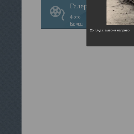
Галерея
Фото
Видео
25. Вид с амвона направо.