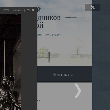
льный музей
слайдер
в и исповедников
рхангельской
влению митрополита Архангельского
горского Даниила
Вопрос-ответ
Контакты
ицкий собор Архангельска