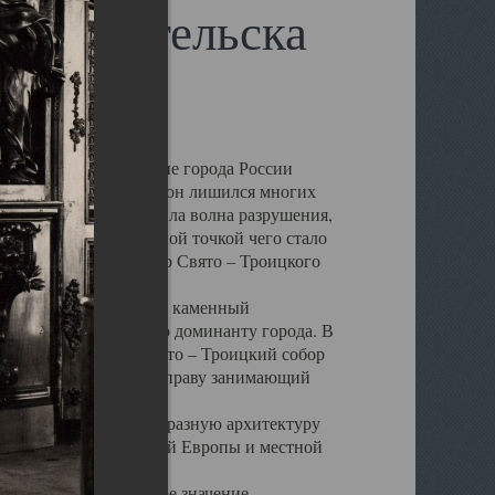
 Архангельска
 чем другие губернские города России
 в результате которых он лишился многих
у Архангельску ударила волна разрушения,
 20 –х годов. Отправной точкой чего стало
нсамбля кафедрального Свято – Троицкого
а, величественный каменный
ю и градостроительную доминанту города. В
оть до разрушения Свято – Троицкий собор
ний Архангельска, по праву занимающий
ртине Архангельска.
 себе яркую и своеобразную архитектуру
ниями России, Западной Европы и местной
вали его кафедральное значение,