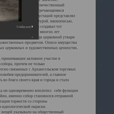
города. Обширный и величественный
ственными нигде не встречающимися
 символических инкрустаций представлял
 с живописью, скульптурой, иконописью,
ьер Троицкого храма создавал тот
Слайд-шоу:
обора, на протяжении многих лет
ице, библиотеке, среди церковной утвари
удожественных предметов. Описи имущества
ьных церковных и художественных ценностях,
, принимавшее активное участие в
собора, причем не только
 тесно связанных с Архангельском торговых
толюбия предпринимателей, а главное
во благо своего края и города и стало
 он одновременно воплотил себе функции
айно, именно собор становился отправной
тация торжеств со стороны
-идеологической окраски.
вещей указывало на общественный