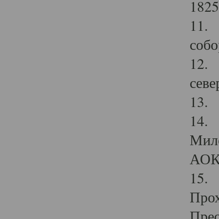
1825
11.
собо
12. 
севе
13.
14. 
Мило
АОК
15. 
Прох
Прео