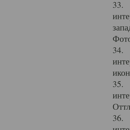
33. 
инте
запа
Фото
34. 
инте
икон
35. 
инте
Оттл
36. 
инте