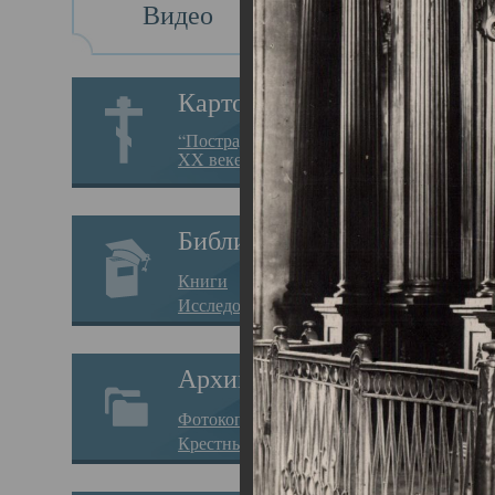
Видео
Св
Картотека
Свя
“Пострадавшие за веру в
XX веке на Севере”
23.12.
Сего
Библиотека
мере
Книги
целе
Исследования
резу
Архив
памя
Фотокопии дел
Арха
Крестные ходы
борь