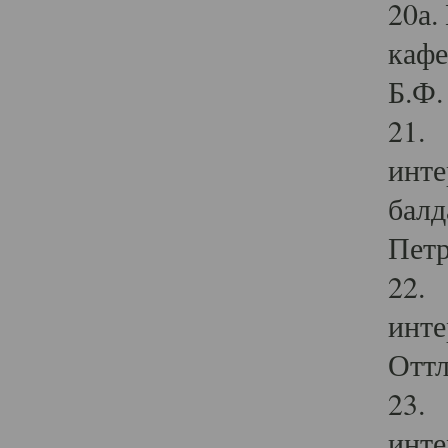
20а.
кафе
Б.Ф. 
21. 
инте
балд
Петр
22. 
инте
Оттл
23. 
инте