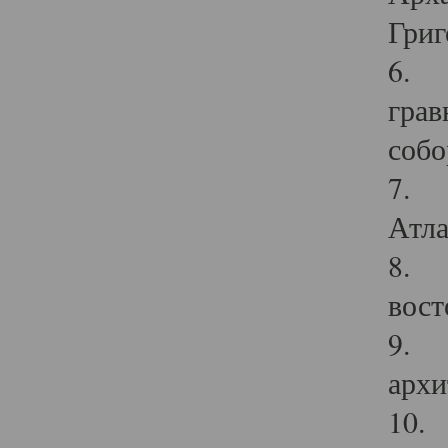
Григ
6. П
грав
собо
7. Г
Атла
8. С
вост
9. С
архи
10. 