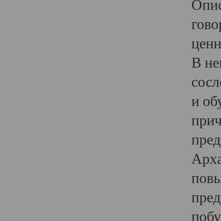
Опис
гово
ценн
В не
сосл
и об
прич
пред
Арха
повы
пред
побу