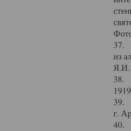
стен
свят
Фото
37. 
из а
Я.И. 
38. 
1919
39. 
г. А
40. 