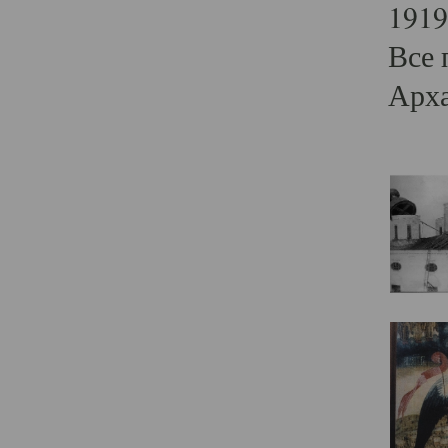
1919
Все 
Арха