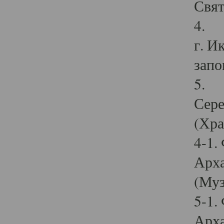
Свят
4. И
г. И
запо
5. И
Сере
(Хра
4-1.
Арха
(Муз
5-1.
Арха