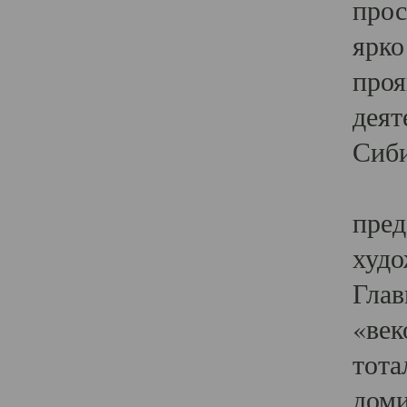
прос
ярко
проя
деят
Сиби
Одн
пред
худо
Глав
«век
тота
доми