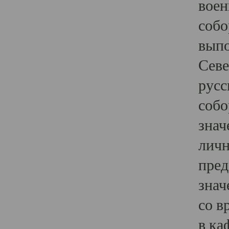
воен
собо
выпо
Севе
русс
собо
знач
личн
пред
знач
со в
в ка