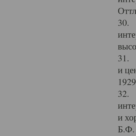
Оттл
30. 
инте
высо
31. 
и це
1929 
32. 
инте
и хо
Б.Ф. 