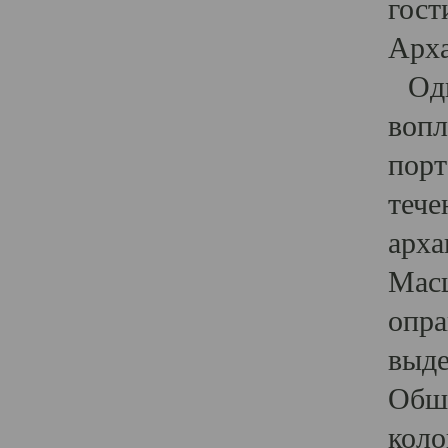
гост
Арха
Один
вопл
порт
тече
арха
Масш
опра
выде
Обши
коло