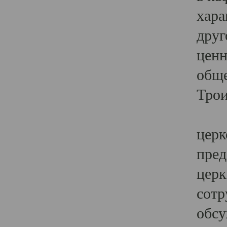
хара
друг
ценн
обще
Трои
Ярк
церк
пред
церк
сотр
обсу