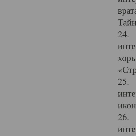
врат
Тайн
24. 
инте
хоры
«Стр
25. 
инте
икон
26. 
инте