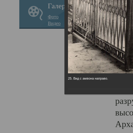
Галерея
годо
Фото
прав
Видео
кафе
Воз
Арха
Трои
град
25. Вид с амвона направо.
масш
разр
высо
Арха