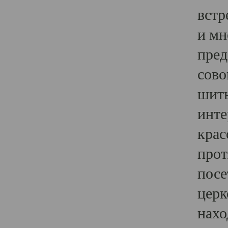
встр
и мн
пред
сово
шить
инте
крас
прот
посе
церк
нахо