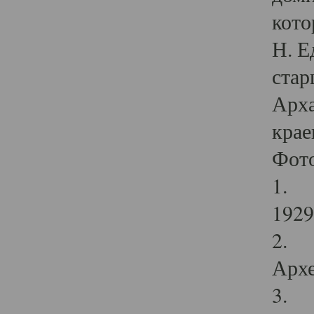
кото
Н. Е
стар
Арха
крае
Фот
1. С
1929 
2. Р
Архе
3. Ф