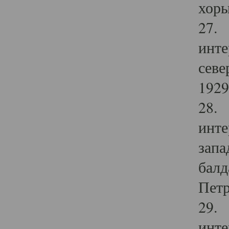
хоры
27. 
инте
севе
1929 
28. 
инте
запа
балд
Петр
29. 
инте