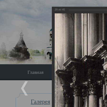
29
из
45
Главная
Экскурсия
Главная
Галерея