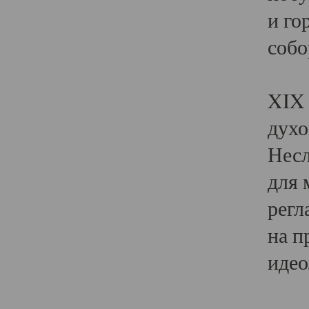
и го
собо
Явл
XIX 
духо
Несл
для 
регл
на п
идео
Поя