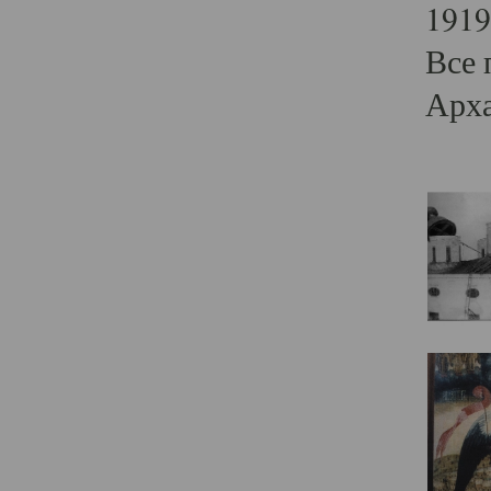
1919
Все 
Арха