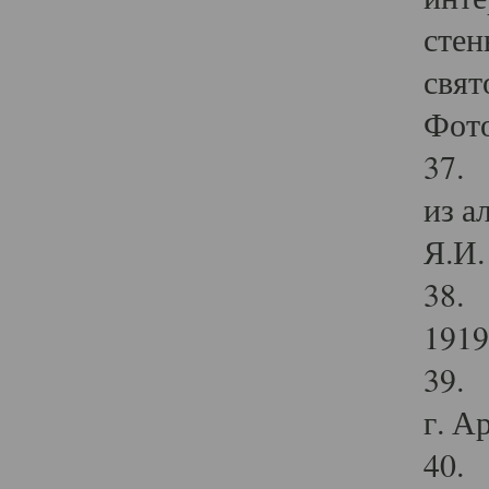
стен
свят
Фото
37. 
из а
Я.И. 
38. 
1919
39. 
г. А
40. 