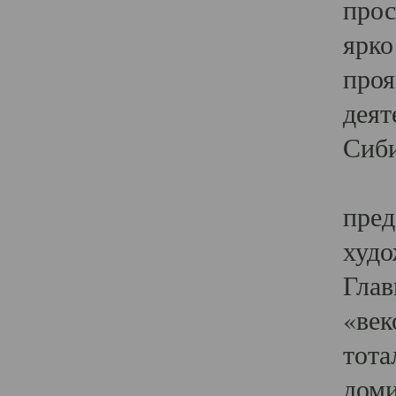
прос
ярко
проя
деят
Сиби
Одн
пред
худо
Глав
«век
тота
доми