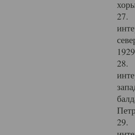
хоры
27. 
инте
севе
1929 
28. 
инте
запа
балд
Петр
29. 
инте