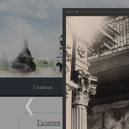
28
из
45
Главная
Экскурсия
Главная
Галерея