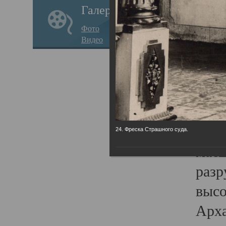
Галерея
годо
Фото
прав
Видео
кафе
Воз
Арха
Трои
град
24. Фреска Страшного суда.
масш
разр
высо
Арха