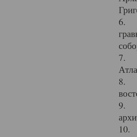
Григ
6. П
грав
собо
7. Г
Атла
8. С
вост
9. С
архи
10. 