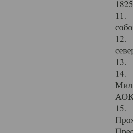
1825
11.
собо
12. 
севе
13.
14. 
Мило
АОК
15. 
Прох
Прео