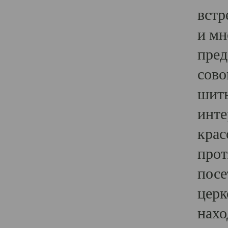
встр
и мн
пред
сово
шить
инте
крас
прот
посе
церк
нахо