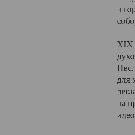
и го
собо
Явл
XIX 
духо
Несл
для 
регл
на п
идео
Поя