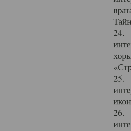
врат
Тайн
24. 
инте
хоры
«Стр
25. 
инте
икон
26. 
инте