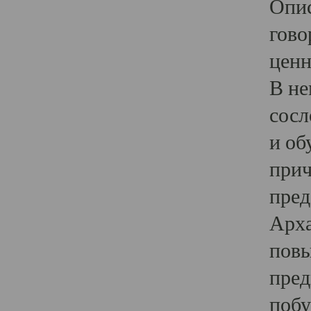
Опис
гово
ценн
В не
сосл
и об
прич
пред
Арха
повы
пред
побу