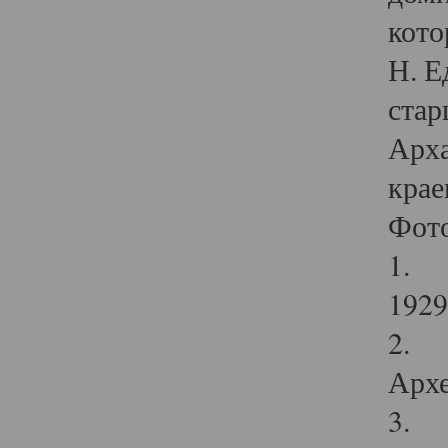
кото
Н. Е
стар
Арха
крае
Фот
1. С
1929 
2. Р
Архе
3. Ф