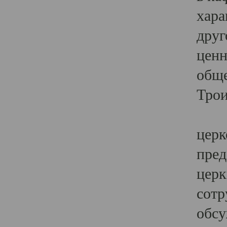
хара
друг
ценн
обще
Трои
Ярк
церк
пред
церк
сотр
обсу