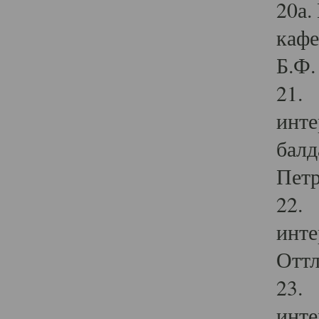
20а.
кафе
Б.Ф. 
21. 
инте
балд
Петр
22. 
инте
Оттл
23. 
инте