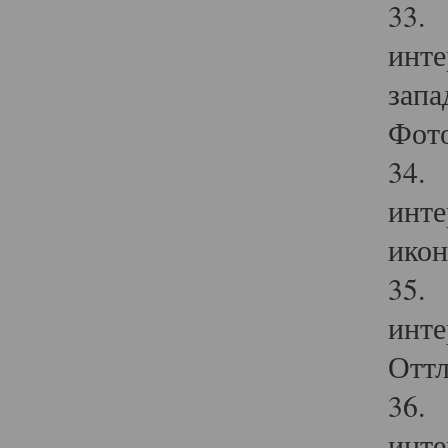
33. 
инте
запа
Фото
34. 
инте
икон
35. 
инте
Оттл
36. 
инте