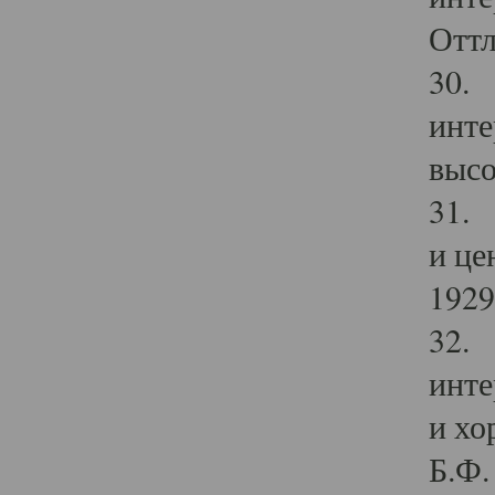
Оттл
30. 
инте
высо
31. 
и це
1929 
32. 
инте
и хо
Б.Ф. 