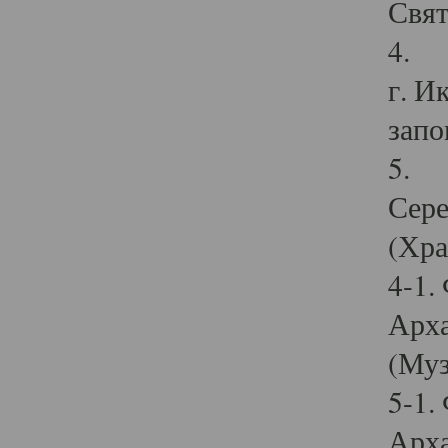
Свят
4. И
г. И
запо
5. И
Сере
(Хра
4-1.
Арха
(Муз
5-1.
Арха