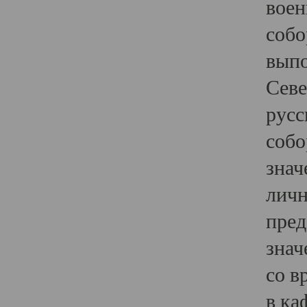
воен
собо
выпо
Севе
русс
собо
знач
личн
пред
знач
со в
в ка