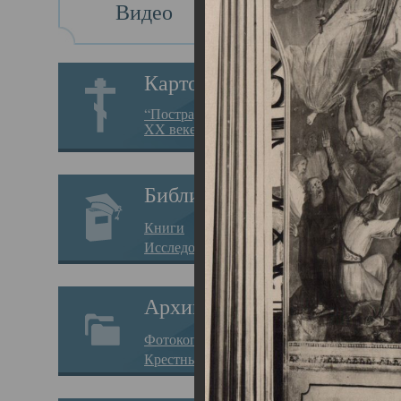
Видео
Св
Картотека
Свя
“Пострадавшие за веру в
XX веке на Севере”
23.12.
Сего
Библиотека
мере
Книги
целе
Исследования
резу
Архив
памя
Фотокопии дел
Арха
Крестные ходы
борь