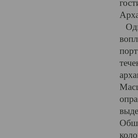
гост
Арха
Один
вопл
порт
тече
арха
Масш
опра
выде
Обши
коло