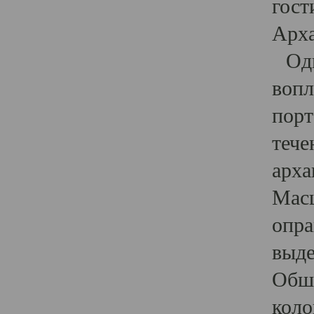
гост
Арха
Один
вопл
порт
тече
арха
Масш
опра
выде
Обши
коло