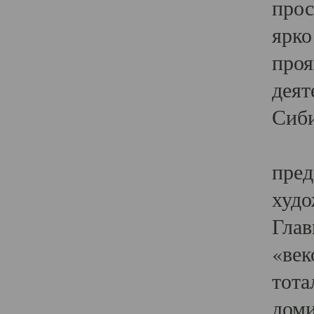
прос
ярко
проя
деят
Сиби
Одн
пред
худо
Глав
«век
тота
доми