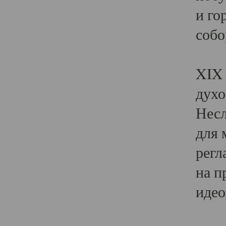
и го
собо
Явл
XIX 
духо
Несл
для 
регл
на п
идео
Поя