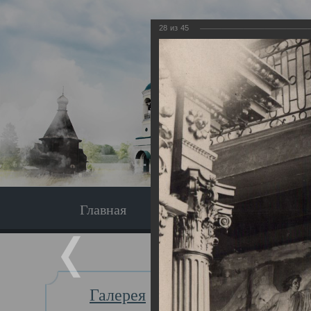
28
из
45
Главная
Экскурсия
Главная
Галерея