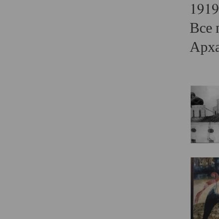
1919
Все 
Арха