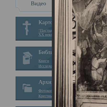
Видео
Св
Картотека
Свя
“Пострадавшие за веру в
XX веке на Севере”
23.12.
Сего
Библиотека
мере
Книги
целе
Исследования
резу
Архив
памя
Фотокопии дел
Арха
Крестные ходы
борь