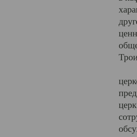
хара
друг
ценн
обще
Трои
Ярк
церк
пред
церк
сотр
обсу