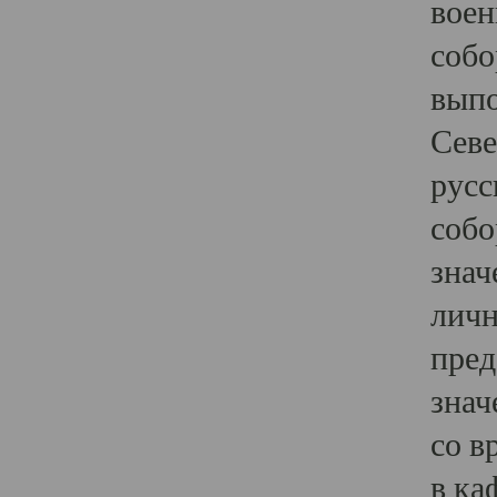
воен
собо
выпо
Севе
русс
собо
знач
личн
пред
знач
со в
в ка