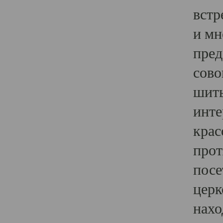
встр
и мн
пред
сово
шить
инте
крас
прот
посе
церк
нахо