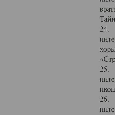
врат
Тайн
24. 
инте
хоры
«Стр
25. 
инте
икон
26. 
инте