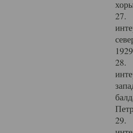
хоры
27. 
инте
севе
1929 
28. 
инте
запа
балд
Петр
29. 
инте