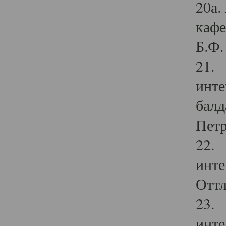
20а.
кафе
Б.Ф. 
21. 
инте
балд
Петр
22. 
инте
Оттл
23. 
инте