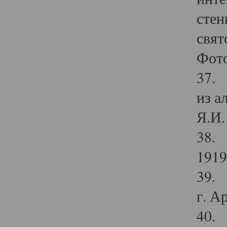
стен
свят
Фото
37. 
из а
Я.И. 
38. 
1919
39. 
г. А
40. 