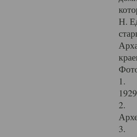
кото
Н. Е
стар
Арха
крае
Фот
1. С
1929 
2. Р
Архе
3. Ф