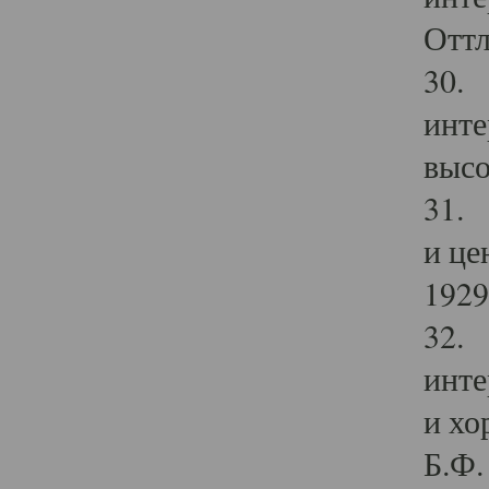
Оттл
30. 
инте
высо
31. 
и це
1929 
32. 
инте
и хо
Б.Ф. 