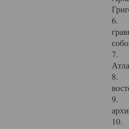
Григ
6. П
грав
собо
7. Г
Атла
8. С
вост
9. С
архи
10. 