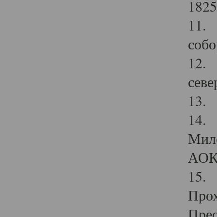
1825
11.
собо
12. 
севе
13.
14. 
Мило
АОК
15. 
Прох
Прео