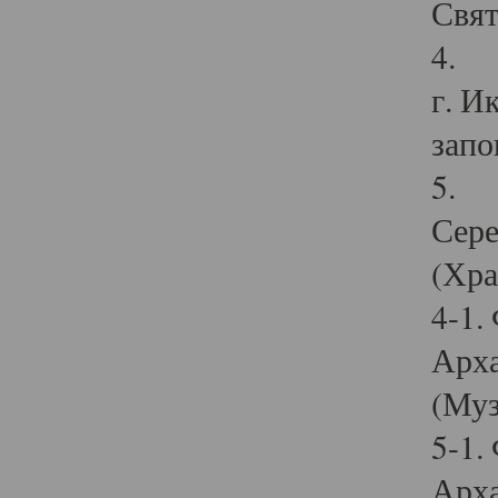
Свят
4. И
г. И
запо
5. И
Сере
(Хра
4-1.
Арха
(Муз
5-1.
Арха