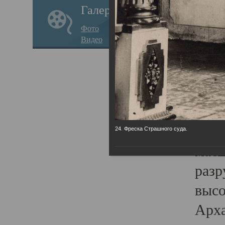
Галерея
годо
Фото
прав
Видео
кафе
Воз
Арха
Трои
град
24. Фреска Страшного суда.
масш
разр
высо
Арха