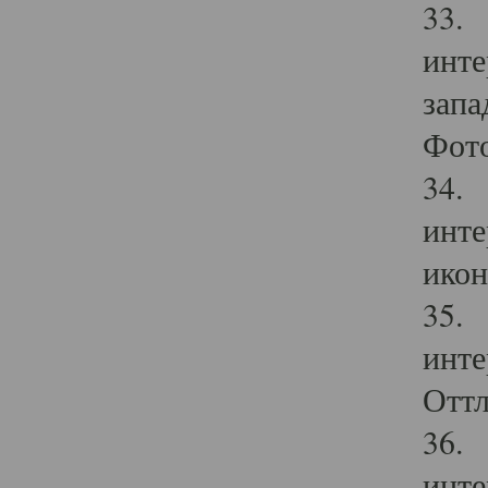
33. 
инте
запа
Фото
34. 
инте
икон
35. 
инте
Оттл
36. 
инте