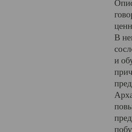
Опис
гово
ценн
В не
сосл
и об
прич
пред
Арха
повы
пред
побу