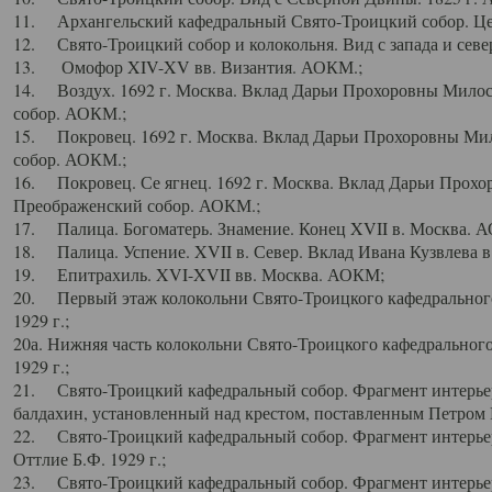
11. Архангельский кафедральный Свято-Троицкий собор. Цен
12. Свято-Троицкий собор и колокольня. Вид с запада и север
13. Омофор XIV-XV вв. Византия. АОКМ.;
14. Воздух. 1692 г. Москва. Вклад Дарьи Прохоровны Мило
собор. АОКМ.;
15. Покровец. 1692 г. Москва. Вклад Дарьи Прохоровны Ми
собор. АОКМ.;
16. Покровец. Се ягнец. 1692 г. Москва. Вклад Дарьи Прох
Преображенский собор. АОКМ.;
17. Палица. Богоматерь. Знамение. Конец XVII в. Москва. 
18. Палица. Успение. XVII в. Север. Вклад Ивана Кузвлева 
19. Епитрахиль. XVI-XVII вв. Москва. АОКМ;
20. Первый этаж колокольни Свято-Троицкого кафедрального
1929 г.;
20а. Нижняя часть колокольни Свято-Троицкого кафедрального
1929 г.;
21. Свято-Троицкий кафедральный собор. Фрагмент интерьер
балдахин, установленный над крестом, поставленным Петром I
22. Свято-Троицкий кафедральный собор. Фрагмент интерьер
Оттлие Б.Ф. 1929 г.;
23. Свято-Троицкий кафедральный собор. Фрагмент интерье