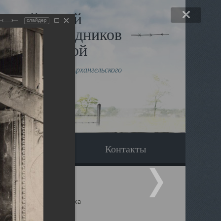
льный музей
слайдер
в и исповедников
рхангельской
влению митрополита Архангельского
горского Даниила
Вопрос-ответ
Контакты
ицкий собор Архангельска