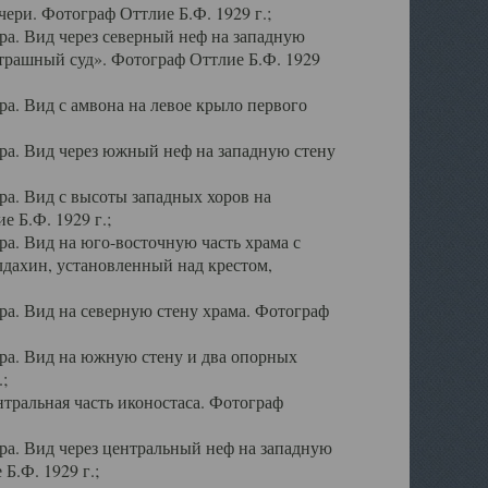
ери. Фотограф Оттлие Б.Ф. 1929 г.;
а. Вид через северный неф на западную
трашный суд». Фотограф Оттлие Б.Ф. 1929
. Вид с амвона на левое крыло первого
а. Вид через южный неф на западную стену
а. Вид с высоты западных хоров на
 Б.Ф. 1929 г.;
а. Вид на юго-восточную часть храма с
дахин, установленный над крестом,
а. Вид на северную стену храма. Фотограф
ра. Вид на южную стену и два опорных
;
тральная часть иконостаса. Фотограф
а. Вид через центральный неф на западную
Б.Ф. 1929 г.;