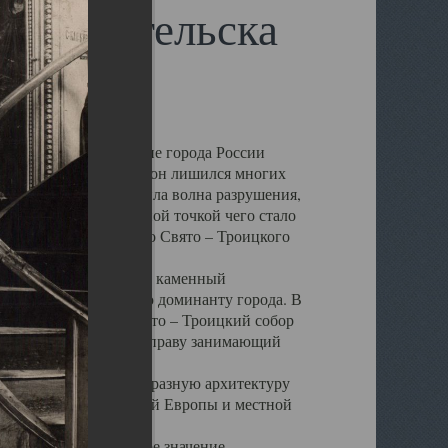
 Архангельска
 чем другие губернские города России
 в результате которых он лишился многих
у Архангельску ударила волна разрушения,
 20 –х годов. Отправной точкой чего стало
нсамбля кафедрального Свято – Троицкого
а, величественный каменный
ю и градостроительную доминанту города. В
оть до разрушения Свято – Троицкий собор
ний Архангельска, по праву занимающий
ртине Архангельска.
 себе яркую и своеобразную архитектуру
ниями России, Западной Европы и местной
вали его кафедральное значение,