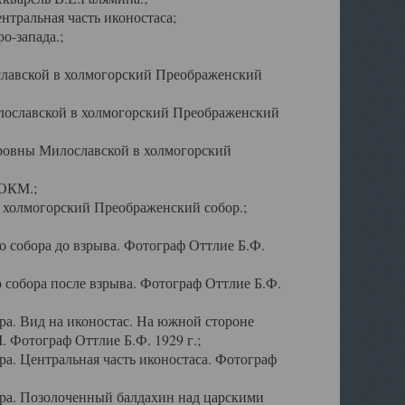
тральная часть иконостаса;
о-запада.;
славской в холмогорский Преображенский
лославской в холмогорский Преображенский
оровны Милославской в холмогорский
АОКМ.;
в холмогорский Преображенский собор.;
 собора до взрыва. Фотограф Оттлие Б.Ф.
 собора после взрыва. Фотограф Оттлие Б.Ф.
а. Вид на иконостас. На южной стороне
. Фотограф Оттлие Б.Ф. 1929 г.;
а. Центральная часть иконостаса. Фотограф
ра. Позолоченный балдахин над царскими