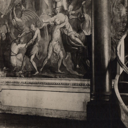
Свято-Троицкий собор
Свято-Троицкий собор Архангельска
23.12.2015
Сегодня мы можем говорить, что Архангельск в большей мере,
пострадал от целенаправленных систематических разрушений,
выдающихся памятников архитектуры. Больше всего по старом
вызванная борьбой с религией, набравшая особую силу в конце
разрушение православного центра архангельской губернии - а
собора Архангельска.
Возникнув в начале XVIII века в центре Архангельск
двухэтажный Троицкий собор, сразу превратился в зрительну
XVIII веке по масштабам ему не было равных на Севере. Впл
оставался самым высоким и значительным из городских строе
второе место, после гостиных дворов, в градостроительной ка
Один из самых больших и светлых соборов России воплотил в
портового города с отраженными в ней архитектурными тече
архангелогородской школы церковного зодчества.
Масштабность, благолепие и богатство собора, вполне оправды