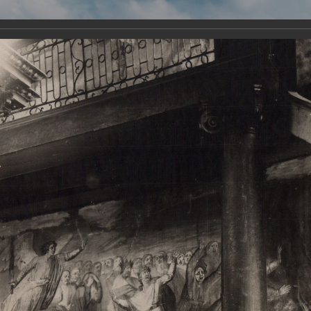
Виртуа
Новомученико
Земли А
Сайт создан по благосло
и Холмо
Наследники
Галерея
Главная
Галерея
Храмы-мученики Архангельска
Свято-Тро