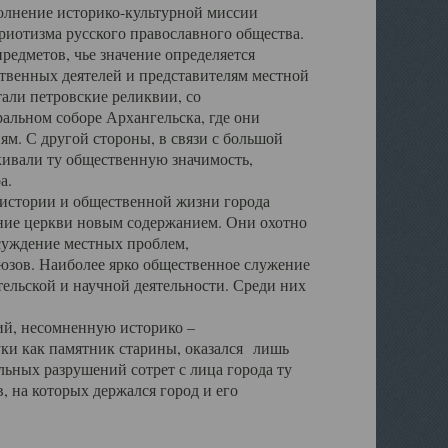
полнение историко-культурной миссии
триотизма русского православного общества.
редметов, чье значение определяется
твенных деятелей и представителям местной
тали петровские реликвии, со
альном соборе Архангельска, где они
м. С другой стороны, в связи с большой
кивали ту общественную значимость,
а.
тории и общественной жизни города
ение церкви новым содержанием. Они охотно
бсуждение местных проблем,
юзов. Наиболее ярко общественное служение
ельской и научной деятельности. Среди них
й, несомненную историко –
ауки как памятник старины, оказался лишь
ьных разрушений сотрет с лица города ту
 на которых держался город и его