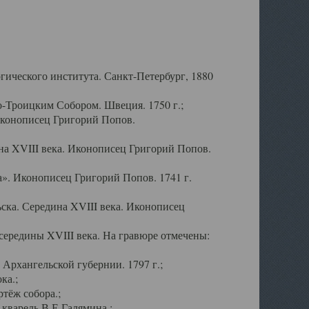
ического института. Санкт-Петербург, 1880
-Троицким Собором. Швеция. 1750 г.;
Иконописец Григорий Попов.
а XVIII века. Иконописец Григорий Попов.
». Иконописец Григорий Попов. 1741 г.
ска. Середина XVIII века. Иконописец
ередины XVIII века. На гравюре отмечены:
Архангельской губернии. 1797 г.;
ка.;
тёж собора.;
кварель В.Е.Галямина.;