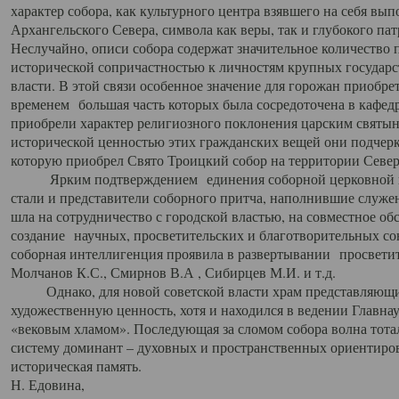
характер собора, как культурного центра взявшего на себя вы
Архангельского Севера, символа как веры, так и глубокого па
Неслучайно, описи собора содержат значительное количество п
исторической сопричастностью к личностям крупных государс
власти. В этой связи особенное значение для горожан приобре
временем большая часть которых была сосредоточена в кафедр
приобрели характер религиозного поклонения царским святыня
исторической ценностью этих гражданских вещей они подчер
которую приобрел Свято Троицкий собор на территории Север
Ярким подтверждением единения соборной церковной ис
стали и представители соборного притча, наполнившие служ
шла на сотрудничество с городской властью, на совместное о
создание научных, просветительских и благотворительных со
соборная интеллигенция проявила в развертывании просветит
Молчанов К.С., Смирнов В.А , Сибирцев М.И. и т.д.
Однако, для новой советской власти храм представляющи
художественную ценность, хотя и находился в ведении Главн
«вековым хламом». Последующая за сломом собора волна тотал
систему доминант – духовных и пространственных ориентиров,
историческая память.
Н. Едовина,