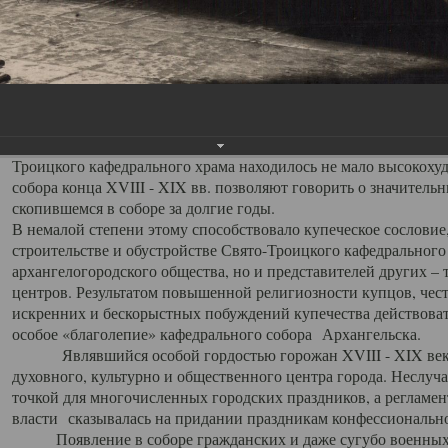
заслуженно выделяя из многочисленных культовых построек 
иконостас украшенный колоннами ионического стиля, с един
царскими вратами, изящным фронтоном и множеством резных,
собой поистине художественную ценность. В совокупности же
шитьем, многочисленными предметами церковной утвари интер
неповторимый красочный ансамбль декоративного убранства с
поражающий воображение своих посетителей. В соборной ризн
Троицкого кафедрального храма находилось не мало высокох
собора конца XVIII - XIX вв. позволяют говорить о значител
скопившемся в соборе за долгие годы.
В немалой степени этому способствовало купеческое сословие
строительстве и обустройстве Свято-Троицкого кафедрального 
архангелогородского общества, но и представителей других –
центров. Результатом повышенной религиозности купцов, чес
искренних и бескорыстных побуждений купечества действовать 
особое «благолепие» кафедрального собора Архангельска.
Являвшийся особой гордостью горожан XVIII - XIX века
духовного, культурно и общественного центра города. Неслуч
точкой для многочисленных городских праздников, а регламен
власти сказывалась на придании праздникам конфессионально
Появление в соборе гражданских и даже сугубо военных 