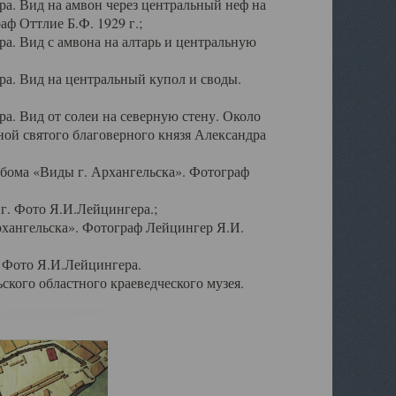
а. Вид на амвон через центральный неф на
аф Оттлие Б.Ф. 1929 г.;
. Вид с амвона на алтарь и центральную
а. Вид на центральный купол и своды.
. Вид от солеи на северную стену. Около
ой святого благоверного князя Александра
бома «Виды г. Архангельска». Фотограф
г. Фото Я.И.Лейцингера.;
рхангельска». Фотограф Лейцингер Я.И.
. Фото Я.И.Лейцингера.
кого областного краеведческого музея.