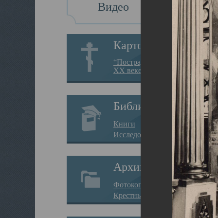
Видео
Картотека
“Пострадавшие за веру в
XX веке на Севере”
Библиотека
Книги
Исследования
Архив
Фотокопии дел
Крестные ходы