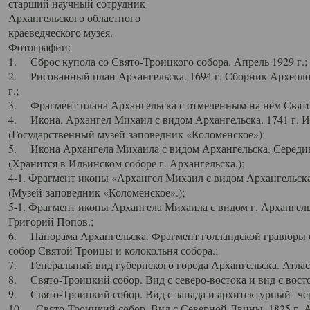
старший научный сотрудник
Архангельского областного
краеведческого музея.
Фотографии:
1. Сброс купола со Свято-Троицкого собора. Апрель 1929 г.;
2. Рисованный план Архангельска. 1694 г. Сборник Археолог
г.;
3. Фрагмент плана Архангельска с отмеченным на нём Свято
4. Икона. Архангел Михаил с видом Архангельска. 1741 г. 
(Государственный музей-заповедник «Коломенское»);
5. Икона Архангела Михаила с видом Архангельска. Середин
(Хранится в Ильинском соборе г. Архангельска.);
4-1. Фрагмент иконы «Архангел Михаил с видом Архангельска
(Музей-заповедник «Коломенское».);
5-1. Фрагмент иконы Архангела Михаила с видом г. Архангель
Григорий Попов.;
6. Панорама Архангельска. Фрагмент голландской гравюры с
собор Святой Троицы и колокольня собора.;
7. Генеральный вид губернского города Архангельска. Атлас 
8. Свято-Троицкий собор. Вид с северо-востока и вид с восто
9. Свято-Троицкий собор. Вид с запада и архитектурный чер
10. Свято-Троицкий собор. Вид с Северной Двины. 1825 г. А