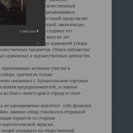
города. Обширный и величественный
ственными нигде не встречающимися
 символических инкрустаций представлял
 с живописью, скульптурой, иконописью,
ьер Троицкого храма создавал тот
Слайд-шоу:
обора, на протяжении многих лет
ице, библиотеке, среди церковной утвари
удожественных предметов. Описи имущества
ьных церковных и художественных ценностях,
, принимавшее активное участие в
собора, причем не только
 тесно связанных с Архангельском торговых
толюбия предпринимателей, а главное
во благо своего края и города и стало
 он одновременно воплотил себе функции
айно, именно собор становился отправной
тация торжеств со стороны
-идеологической окраски.
вещей указывало на общественный