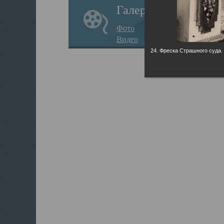
Галерея
Фото
Видео
24. Фреска Страшного суда.