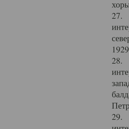
хоры
27. 
инте
севе
1929 
28. 
инте
запа
балд
Петр
29. 
инте