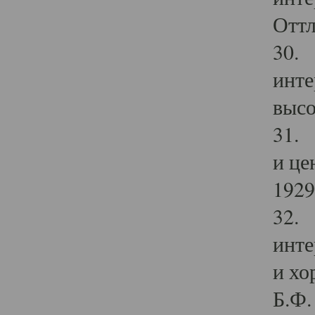
Оттл
30. 
инте
высо
31. 
и це
1929 
32. 
инте
и хо
Б.Ф. 