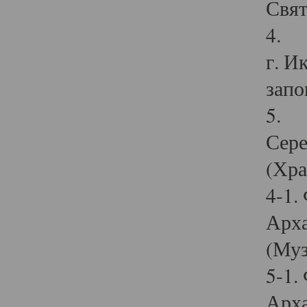
Свят
4. И
г. И
запо
5. И
Сере
(Хра
4-1.
Арха
(Муз
5-1.
Арха