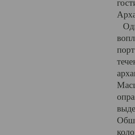
гост
Арха
Один
вопл
порт
тече
арха
Масш
опра
выде
Обши
коло