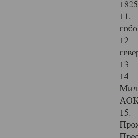
1825
11.
собо
12. 
севе
13.
14. 
Мило
АОК
15. 
Прох
Прео