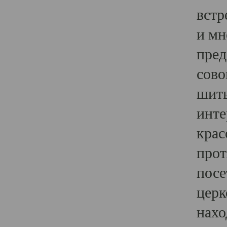
встр
и мн
пред
сово
шить
инте
крас
прот
посе
церк
нахо