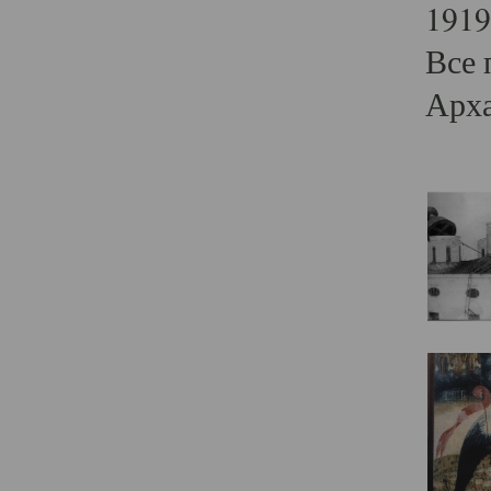
1919
Все 
Арха