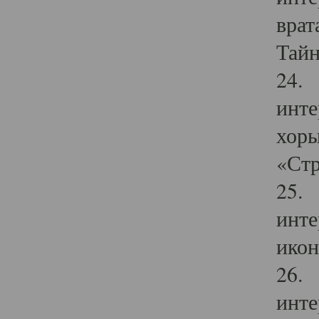
врат
Тайн
24. 
инте
хоры
«Стр
25. 
инте
икон
26. 
инте