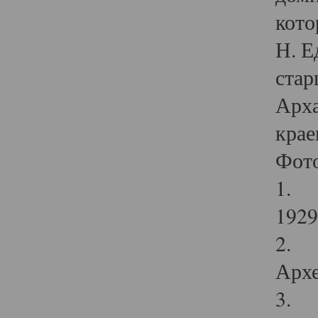
кото
Н. Е
стар
Арха
крае
Фот
1. С
1929 
2. Р
Архе
3. Ф