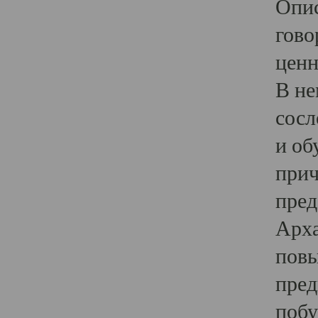
Опис
гово
ценн
В не
сосл
и об
прич
пред
Арха
повы
пред
побу