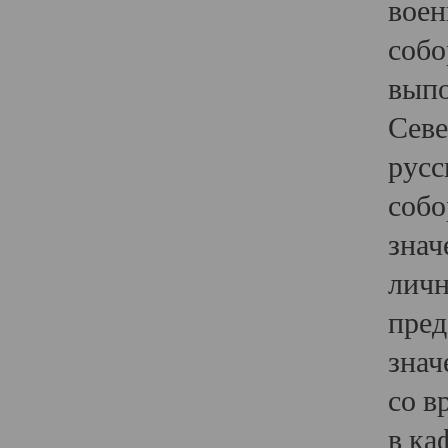
воен
собо
выпо
Севе
русс
собо
знач
личн
пред
знач
со в
в ка