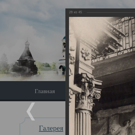
28
из
45
Главная
Экскурсия
Главная
Галерея