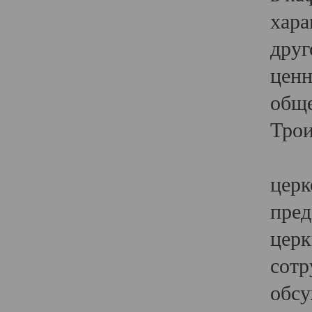
хара
друг
ценн
обще
Трои
Ярк
церк
пред
церк
сотр
обсу