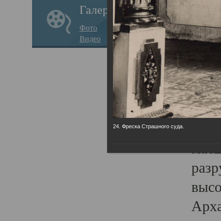
Галерея
годо
Фото
прав
Видео
кафе
Воз
Арха
Трои
град
24. Фреска Страшного суда.
масш
разр
высо
Арха