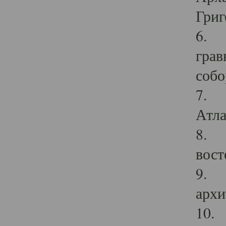
Григ
6. П
грав
собо
7. Г
Атла
8. С
вост
9. С
архи
10. 