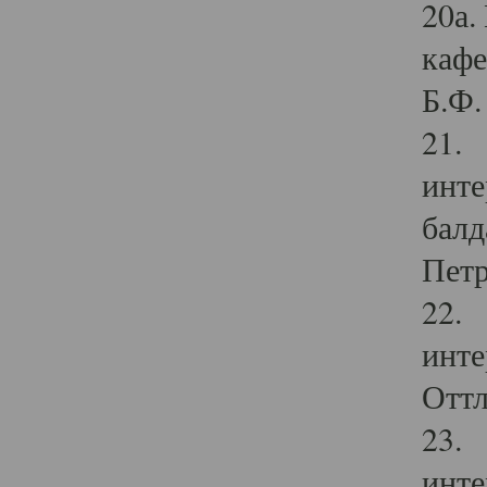
20а.
кафе
Б.Ф. 
21. 
инте
балд
Петр
22. 
инте
Оттл
23. 
инте