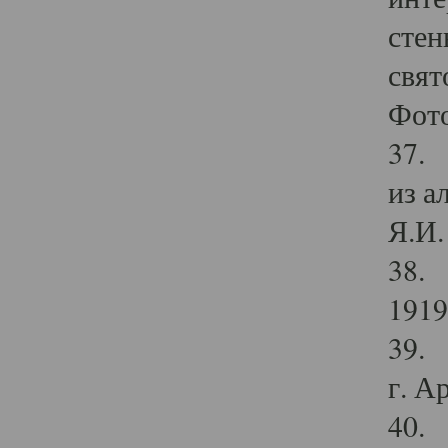
стен
свят
Фото
37. 
из а
Я.И. 
38. 
1919
39. 
г. А
40. 