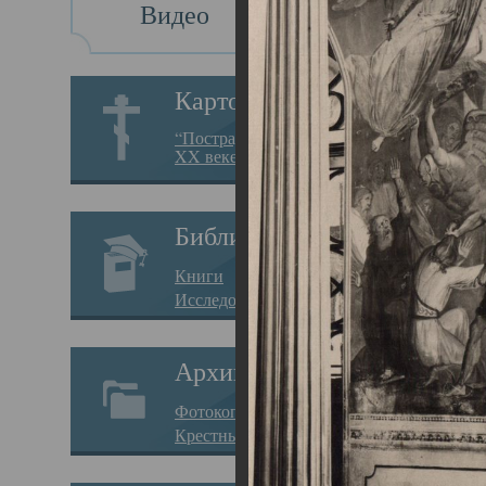
Видео
Св
Картотека
Свя
“Пострадавшие за веру в
XX веке на Севере”
23.12.
Сего
Библиотека
мере
Книги
целе
Исследования
резу
Архив
памя
Фотокопии дел
Арха
Крестные ходы
борь