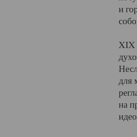
и го
собо
Явл
XIX 
духо
Несл
для 
регл
на п
идео
Поя