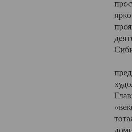
прос
ярко
проя
деят
Сиби
Одн
пред
худо
Глав
«век
тота
доми