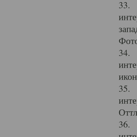
33. 
инте
запа
Фото
34. 
инте
икон
35. 
инте
Оттл
36. 
инте