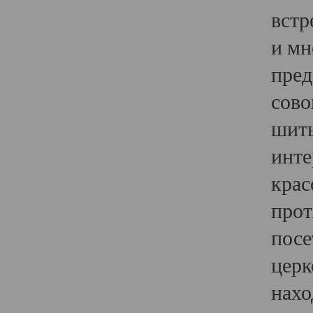
встр
и мн
пред
сово
шить
инте
крас
прот
посе
церк
нахо