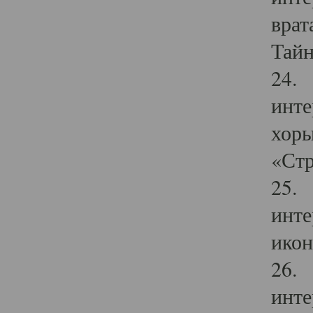
врат
Тайн
24. 
инте
хоры
«Стр
25. 
инте
икон
26. 
инте