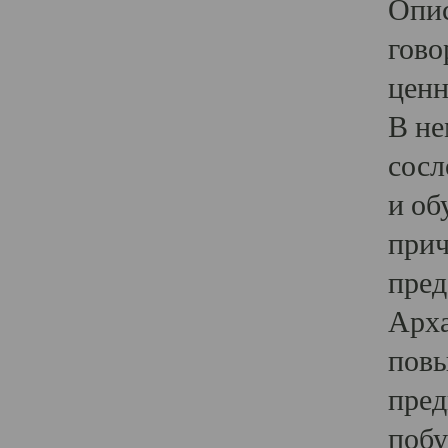
Опис
гово
ценн
В не
сосл
и об
прич
пред
Арха
повы
пред
побу