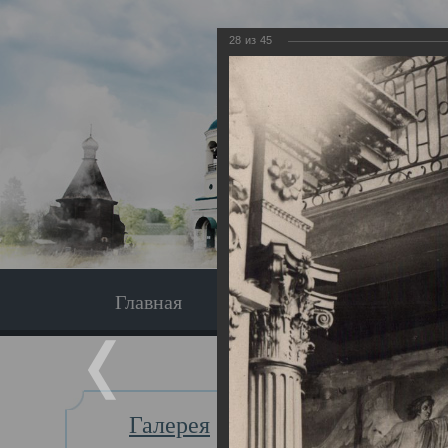
28
из
45
Главная
Экскурсия
Главная
Галерея