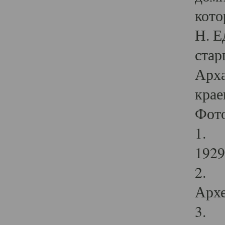
кото
Н. Е
стар
Арха
крае
Фот
1. С
1929 
2. Р
Архе
3. Ф