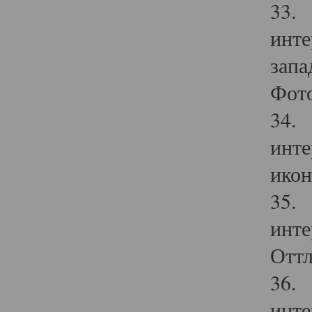
33. 
инте
запа
Фото
34. 
инте
икон
35. 
инте
Оттл
36. 
инте