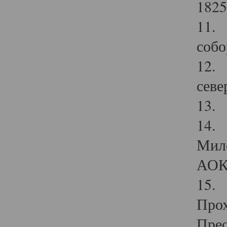
1825
11.
собо
12. 
севе
13.
14. 
Мило
АОК
15. 
Прох
Прео