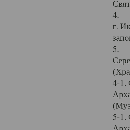
Свят
4. И
г. И
запо
5. И
Сере
(Хра
4-1.
Арха
(Муз
5-1.
Арха