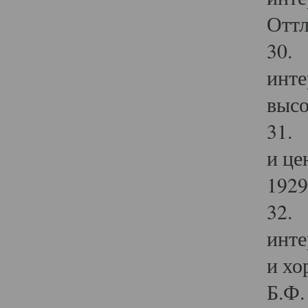
Оттл
30. 
инте
высо
31. 
и це
1929 
32. 
инте
и хо
Б.Ф. 