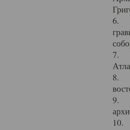
Григ
6. П
грав
собо
7. Г
Атла
8. С
вост
9. С
архи
10. 