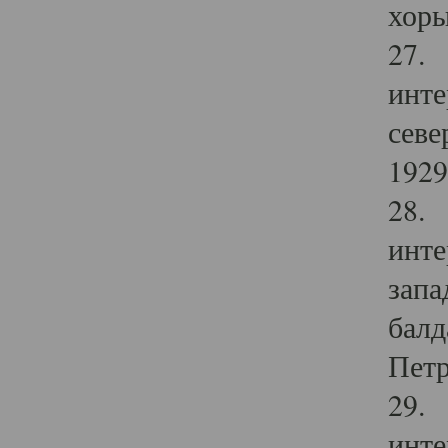
хоры
27. 
инте
севе
1929 
28. 
инте
запа
балд
Петр
29. 
инте