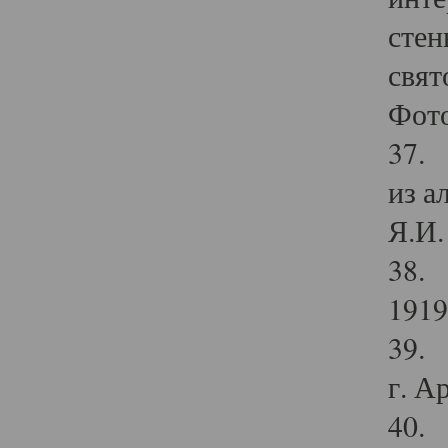
стен
свят
Фото
37. 
из а
Я.И. 
38. 
1919
39. 
г. А
40. 