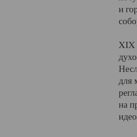
и го
собо
Явл
XIX 
духо
Несл
для 
регл
на п
идео
Поя