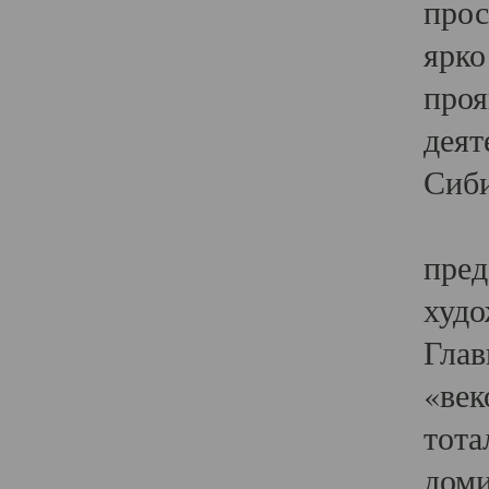
прос
ярко
проя
деят
Сиби
Одн
пред
худо
Глав
«век
тота
доми