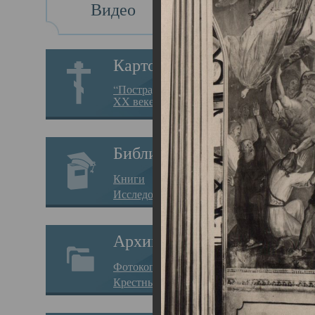
Видео
Св
Картотека
Свя
“Пострадавшие за веру в
XX веке на Севере”
23.12.
Сего
Библиотека
мере
Книги
целе
Исследования
резу
Архив
памя
Фотокопии дел
Арха
Крестные ходы
борь