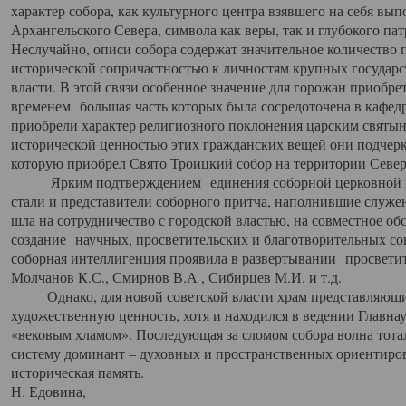
характер собора, как культурного центра взявшего на себя вы
Архангельского Севера, символа как веры, так и глубокого па
Неслучайно, описи собора содержат значительное количество п
исторической сопричастностью к личностям крупных государс
власти. В этой связи особенное значение для горожан приобре
временем большая часть которых была сосредоточена в кафедр
приобрели характер религиозного поклонения царским святыня
исторической ценностью этих гражданских вещей они подчер
которую приобрел Свято Троицкий собор на территории Север
Ярким подтверждением единения соборной церковной ис
стали и представители соборного притча, наполнившие служ
шла на сотрудничество с городской властью, на совместное о
создание научных, просветительских и благотворительных со
соборная интеллигенция проявила в развертывании просветит
Молчанов К.С., Смирнов В.А , Сибирцев М.И. и т.д.
Однако, для новой советской власти храм представляющи
художественную ценность, хотя и находился в ведении Главн
«вековым хламом». Последующая за сломом собора волна тотал
систему доминант – духовных и пространственных ориентиров,
историческая память.
Н. Едовина,