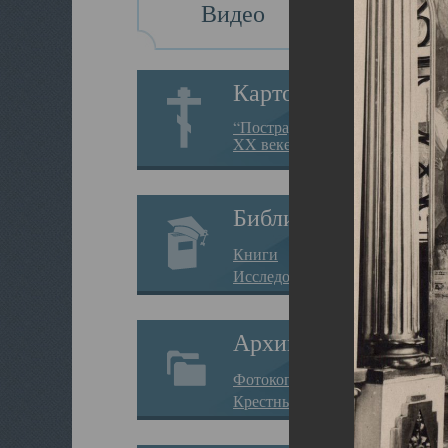
Видео
Картотека
“Пострадавшие за веру в
XX веке на Севере”
Библиотека
Книги
Исследования
Архив
Фотокопии дел
Крестные ходы