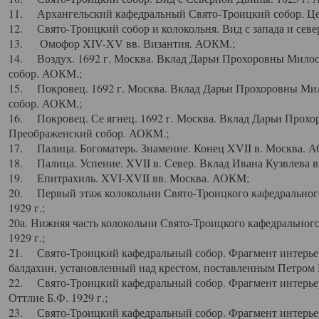
11. Архангельский кафедральный Свято-Троицкий собор. Цен
12. Свято-Троицкий собор и колокольня. Вид с запада и север
13. Омофор XIV-XV вв. Византия. АОКМ.;
14. Воздух. 1692 г. Москва. Вклад Дарьи Прохоровны Мило
собор. АОКМ.;
15. Покровец. 1692 г. Москва. Вклад Дарьи Прохоровны Ми
собор. АОКМ.;
16. Покровец. Се ягнец. 1692 г. Москва. Вклад Дарьи Прох
Преображенский собор. АОКМ.;
17. Палица. Богоматерь. Знамение. Конец XVII в. Москва. 
18. Палица. Успение. XVII в. Север. Вклад Ивана Кузвлева 
19. Епитрахиль. XVI-XVII вв. Москва. АОКМ;
20. Первый этаж колокольни Свято-Троицкого кафедрального
1929 г.;
20а. Нижняя часть колокольни Свято-Троицкого кафедрального
1929 г.;
21. Свято-Троицкий кафедральный собор. Фрагмент интерьер
балдахин, установленный над крестом, поставленным Петром I
22. Свято-Троицкий кафедральный собор. Фрагмент интерьер
Оттлие Б.Ф. 1929 г.;
23. Свято-Троицкий кафедральный собор. Фрагмент интерье