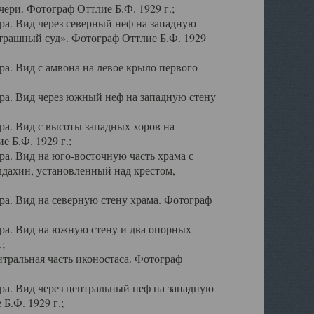
ери. Фотограф Оттлие Б.Ф. 1929 г.;
а. Вид через северный неф на западную
трашный суд». Фотограф Оттлие Б.Ф. 1929
. Вид с амвона на левое крыло первого
а. Вид через южный неф на западную стену
а. Вид с высоты западных хоров на
 Б.Ф. 1929 г.;
а. Вид на юго-восточную часть храма с
дахин, установленный над крестом,
а. Вид на северную стену храма. Фотограф
ра. Вид на южную стену и два опорных
;
тральная часть иконостаса. Фотограф
а. Вид через центральный неф на западную
Б.Ф. 1929 г.;