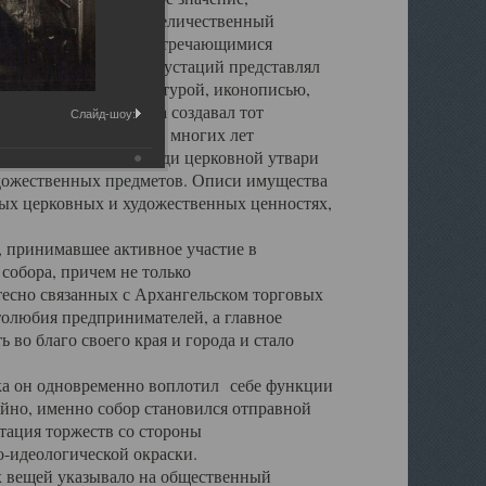
города. Обширный и величественный
ственными нигде не встречающимися
 символических инкрустаций представлял
 с живописью, скульптурой, иконописью,
ьер Троицкого храма создавал тот
Слайд-шоу:
обора, на протяжении многих лет
ице, библиотеке, среди церковной утвари
удожественных предметов. Описи имущества
ьных церковных и художественных ценностях,
, принимавшее активное участие в
собора, причем не только
 тесно связанных с Архангельском торговых
толюбия предпринимателей, а главное
во благо своего края и города и стало
 он одновременно воплотил себе функции
айно, именно собор становился отправной
тация торжеств со стороны
-идеологической окраски.
вещей указывало на общественный