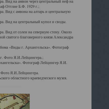
а. Вид на амвон через центральный неф на
аф Оттлие Б.Ф. 1929 г.;
. Вид с амвона на алтарь и центральную
а. Вид на центральный купол и своды.
. Вид от солеи на северную стену. Около
ой святого благоверного князя Александра
бома «Виды г. Архангельска». Фотограф
г. Фото Я.И.Лейцингера.;
рхангельска». Фотограф Лейцингер Я.И.
. Фото Я.И.Лейцингера.
кого областного краеведческого музея.