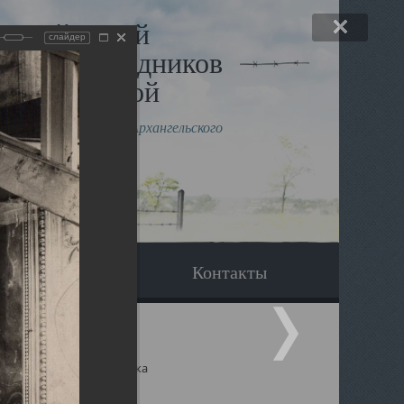
льный музей
слайдер
в и исповедников
рхангельской
влению митрополита Архангельского
горского Даниила
Вопрос-ответ
Контакты
ицкий собор Архангельска