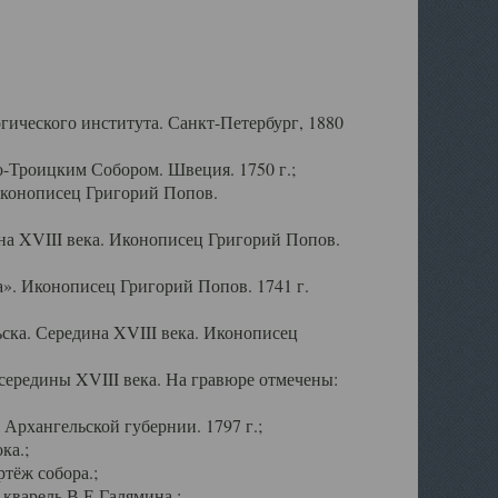
ического института. Санкт-Петербург, 1880
-Троицким Собором. Швеция. 1750 г.;
Иконописец Григорий Попов.
а XVIII века. Иконописец Григорий Попов.
». Иконописец Григорий Попов. 1741 г.
ска. Середина XVIII века. Иконописец
ередины XVIII века. На гравюре отмечены:
Архангельской губернии. 1797 г.;
ка.;
тёж собора.;
кварель В.Е.Галямина.;