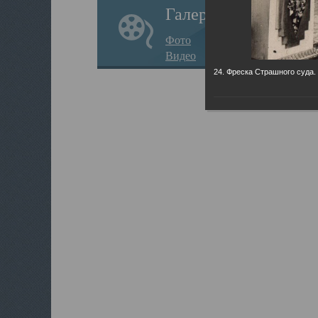
Галерея
Фото
Видео
24. Фреска Страшного суда.