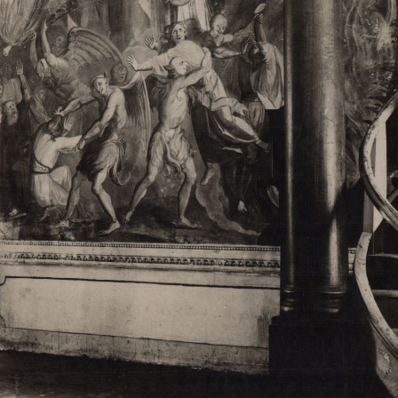
Свято-Троицкий собор
Свято-Троицкий собор Архангельска
23.12.2015
Сегодня мы можем говорить, что Архангельск в большей мере,
пострадал от целенаправленных систематических разрушений,
выдающихся памятников архитектуры. Больше всего по старом
вызванная борьбой с религией, набравшая особую силу в конце
разрушение православного центра архангельской губернии - а
собора Архангельска.
Возникнув в начале XVIII века в центре Архангельск
двухэтажный Троицкий собор, сразу превратился в зрительну
XVIII веке по масштабам ему не было равных на Севере. Впл
оставался самым высоким и значительным из городских строе
второе место, после гостиных дворов, в градостроительной ка
Один из самых больших и светлых соборов России воплотил в
портового города с отраженными в ней архитектурными тече
архангелогородской школы церковного зодчества.
Масштабность, благолепие и богатство собора, вполне оправды