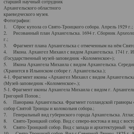
старший научный сотрудник
Архангельского областного
краеведческого музея.
Фотографии:
1. Сброс купола со Свято-Троицкого собора. Апрель 1929 г.;
2. Рисованный план Архангельска. 1694 г. Сборник Археолог
г.;
3. Фрагмент плана Архангельска с отмеченным на нём Свято
4. Икона. Архангел Михаил с видом Архангельска. 1741 г. 
(Государственный музей-заповедник «Коломенское»);
5. Икона Архангела Михаила с видом Архангельска. Середин
(Хранится в Ильинском соборе г. Архангельска.);
4-1. Фрагмент иконы «Архангел Михаил с видом Архангельска
(Музей-заповедник «Коломенское».);
5-1. Фрагмент иконы Архангела Михаила с видом г. Архангель
Григорий Попов.;
6. Панорама Архангельска. Фрагмент голландской гравюры с
собор Святой Троицы и колокольня собора.;
7. Генеральный вид губернского города Архангельска. Атлас 
8. Свято-Троицкий собор. Вид с северо-востока и вид с восто
9. Свято-Троицкий собор. Вид с запада и архитектурный чер
10. Свято-Троицкий собор. Вид с Северной Двины. 1825 г. А