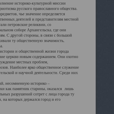
полнение историко-культурной миссии
триотизма русского православного общества.
редметов, чье значение определяется
твенных деятелей и представителям местной
тали петровские реликвии, со
альном соборе Архангельска, где они
м. С другой стороны, в связи с большой
кивали ту общественную значимость,
а.
тории и общественной жизни города
ение церкви новым содержанием. Они охотно
бсуждение местных проблем,
юзов. Наиболее ярко общественное служение
ельской и научной деятельности. Среди них
й, несомненную историко –
ауки как памятник старины, оказался лишь
ьных разрушений сотрет с лица города ту
 на которых держался город и его