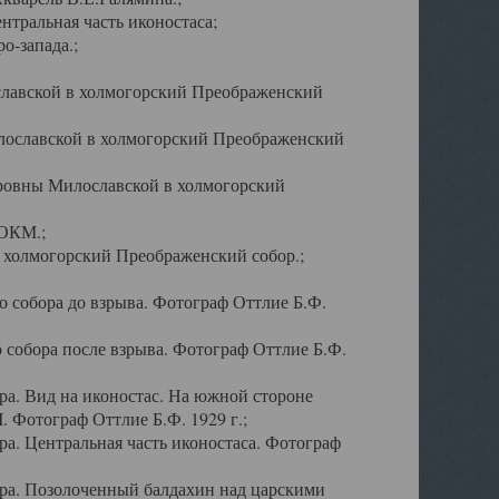
тральная часть иконостаса;
о-запада.;
славской в холмогорский Преображенский
лославской в холмогорский Преображенский
оровны Милославской в холмогорский
АОКМ.;
в холмогорский Преображенский собор.;
 собора до взрыва. Фотограф Оттлие Б.Ф.
 собора после взрыва. Фотограф Оттлие Б.Ф.
а. Вид на иконостас. На южной стороне
. Фотограф Оттлие Б.Ф. 1929 г.;
а. Центральная часть иконостаса. Фотограф
ра. Позолоченный балдахин над царскими