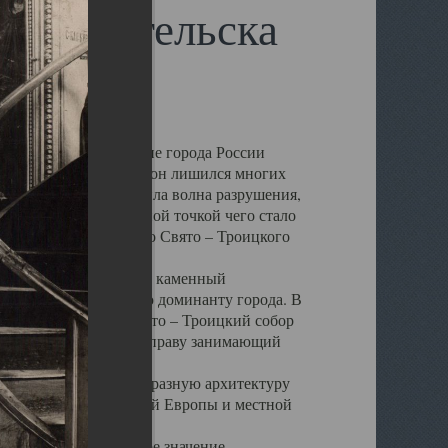
 Архангельска
 чем другие губернские города России
 в результате которых он лишился многих
у Архангельску ударила волна разрушения,
 20 –х годов. Отправной точкой чего стало
нсамбля кафедрального Свято – Троицкого
а, величественный каменный
ю и градостроительную доминанту города. В
оть до разрушения Свято – Троицкий собор
ний Архангельска, по праву занимающий
ртине Архангельска.
 себе яркую и своеобразную архитектуру
ниями России, Западной Европы и местной
вали его кафедральное значение,