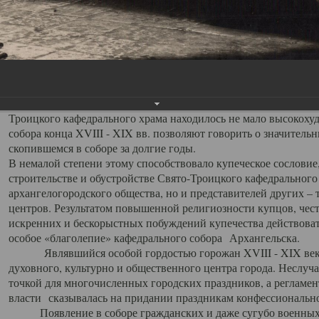
заслуженно выделяя из многочисленных культовых построек 
иконостас украшенный колоннами ионического стиля, с един
царскими вратами, изящным фронтоном и множеством резных,
собой поистине художественную ценность. В совокупности же
шитьем, многочисленными предметами церковной утвари интер
неповторимый красочный ансамбль декоративного убранства с
поражающий воображение своих посетителей. В соборной ризн
Троицкого кафедрального храма находилось не мало высокох
собора конца XVIII - XIX вв. позволяют говорить о значител
скопившемся в соборе за долгие годы.
В немалой степени этому способствовало купеческое сословие
строительстве и обустройстве Свято-Троицкого кафедрального 
архангелогородского общества, но и представителей других –
центров. Результатом повышенной религиозности купцов, чес
искренних и бескорыстных побуждений купечества действовать 
особое «благолепие» кафедрального собора Архангельска.
Являвшийся особой гордостью горожан XVIII - XIX века
духовного, культурно и общественного центра города. Неслуч
точкой для многочисленных городских праздников, а регламен
власти сказывалась на придании праздникам конфессионально
Появление в соборе гражданских и даже сугубо военных 