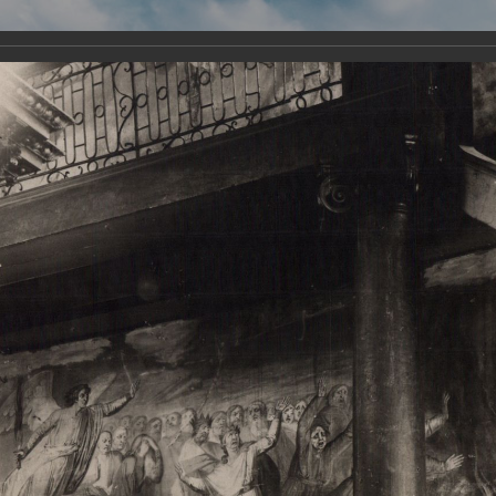
Виртуа
Новомученико
Земли А
Сайт создан по благосло
и Холмо
Наследники
Галерея
Главная
Галерея
Храмы-мученики Архангельска
Свято-Тро