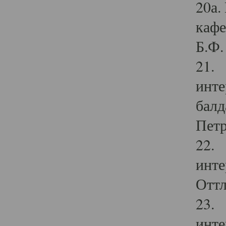
20а.
кафе
Б.Ф. 
21. 
инте
балд
Петр
22. 
инте
Оттл
23. 
инте