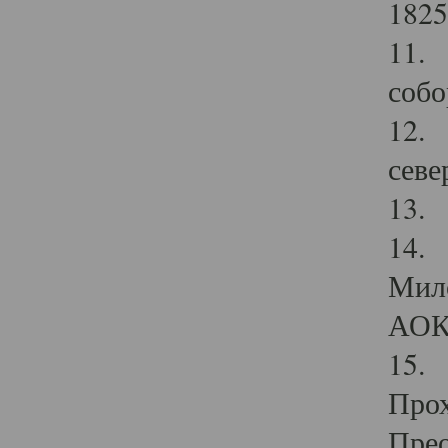
1825
11.
собо
12. 
севе
13.
14. 
Мило
АОК
15. 
Прох
Прео