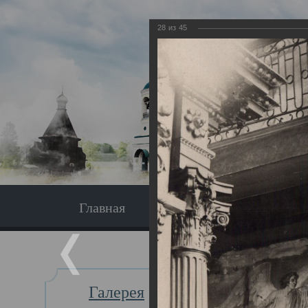
28
из
45
Главная
Экскурсия
Главная
Галерея