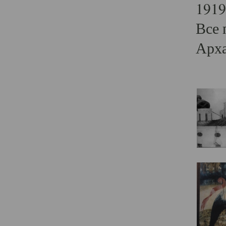
1919
Все 
Арха