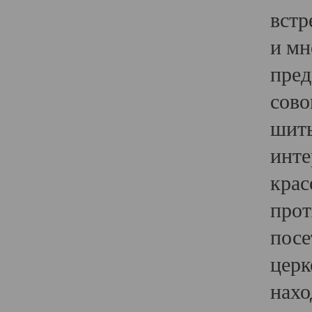
встр
и мн
пред
сово
шить
инте
крас
прот
посе
церк
нахо