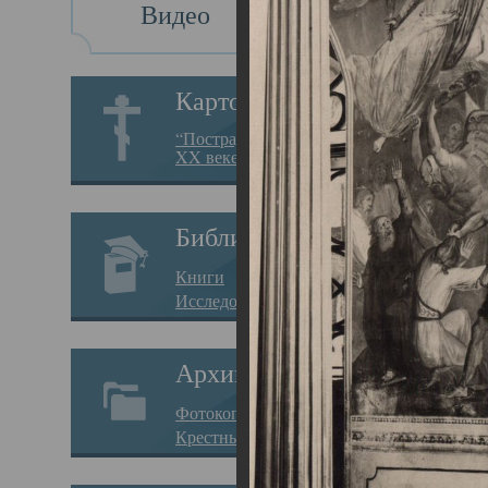
Видео
Св
Картотека
Свя
“Пострадавшие за веру в
XX веке на Севере”
23.12.
Сего
Библиотека
мере
Книги
целе
Исследования
резу
Архив
памя
Фотокопии дел
Арха
Крестные ходы
борь