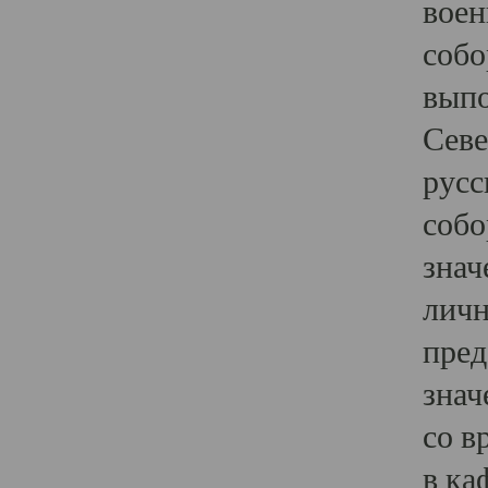
воен
собо
выпо
Севе
русс
собо
знач
личн
пред
знач
со в
в ка