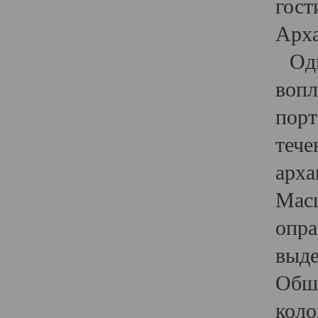
гост
Арха
Один
вопл
порт
тече
арха
Масш
опра
выде
Обши
коло