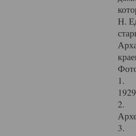
кото
Н. Е
стар
Арха
крае
Фот
1. С
1929 
2. Р
Архе
3. Ф