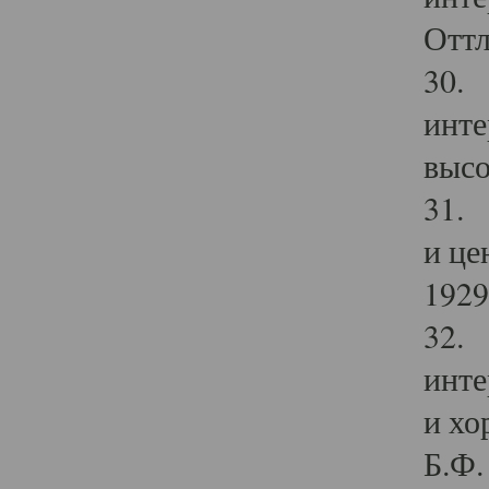
Оттл
30. 
инте
высо
31. 
и це
1929 
32. 
инте
и хо
Б.Ф. 