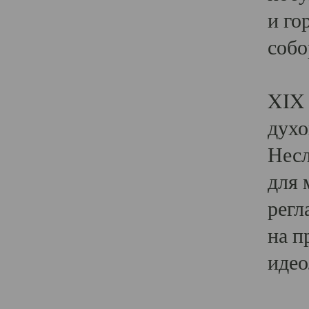
и го
собо
Явл
XIX 
духо
Несл
для 
регл
на п
идео
Поя