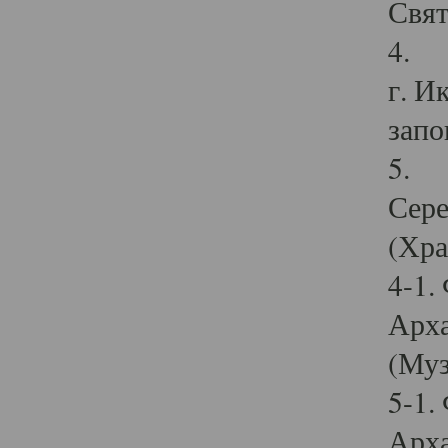
Свят
4. И
г. И
запо
5. И
Сере
(Хра
4-1.
Арха
(Муз
5-1.
Арха