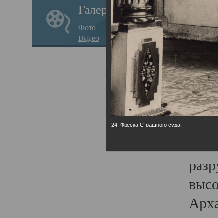
Галерея
годо
Фото
прав
Видео
кафе
Воз
Арха
Трои
град
24. Фреска Страшного суда.
масш
разр
высо
Арха