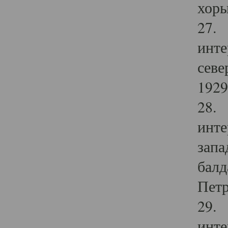
хоры
27. 
инте
севе
1929 
28. 
инте
запа
балд
Петр
29. 
инте