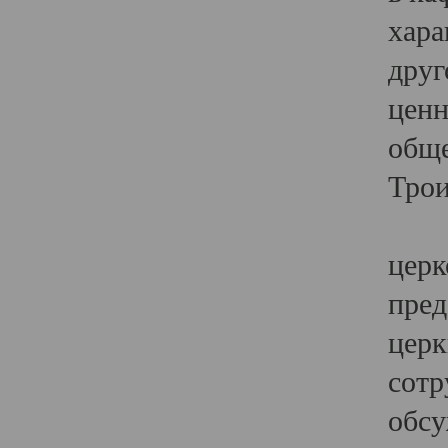
хара
друг
ценн
обще
Трои
Ярк
церк
пред
церк
сотр
обсу