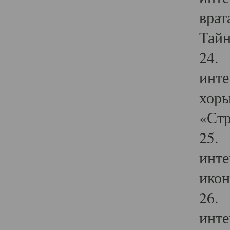
врат
Тайн
24. 
инте
хоры
«Стр
25. 
инте
икон
26. 
инте