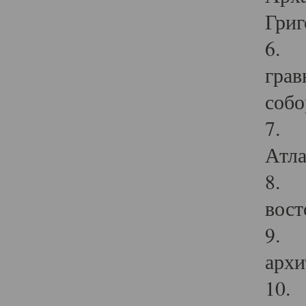
Григ
6. П
грав
собо
7. Г
Атла
8. С
вост
9. С
архи
10. 