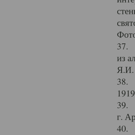
стен
свят
Фото
37. 
из а
Я.И. 
38. 
1919
39. 
г. А
40. 