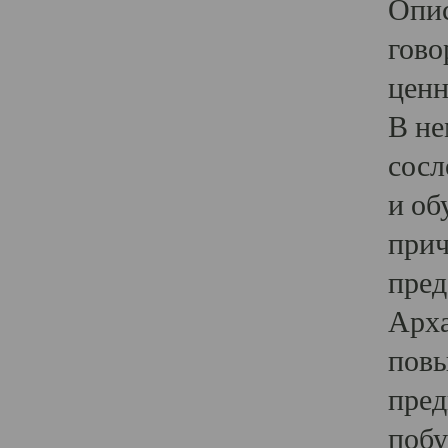
Опис
гово
ценн
В не
сосл
и об
прич
пред
Арха
повы
пред
побу