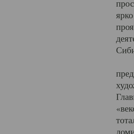
прос
ярко
проя
деят
Сиби
Одн
пред
худо
Глав
«век
тота
доми