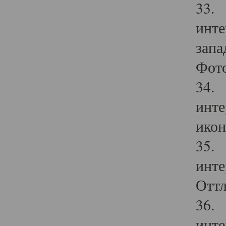
33. 
инте
запа
Фото
34. 
инте
икон
35. 
инте
Оттл
36. 
инте