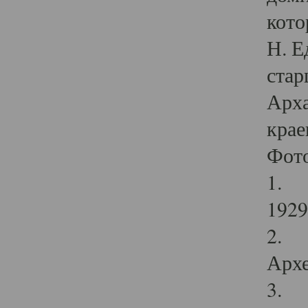
кото
Н. Е
стар
Арха
крае
Фот
1. С
1929 
2. Р
Архе
3. Ф