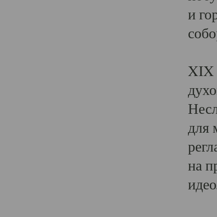
и го
собо
Явл
XIX 
духо
Несл
для 
регл
на п
идео
Поя