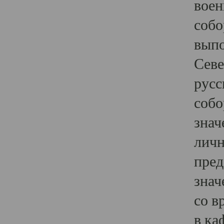
воен
собо
выпо
Севе
русс
собо
знач
личн
пред
знач
со в
в ка