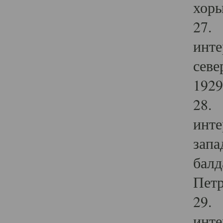
хоры
27. 
инте
севе
1929 
28. 
инте
запа
балд
Петр
29. 
инте