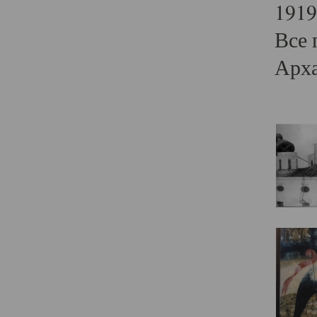
1919
Все 
Арха