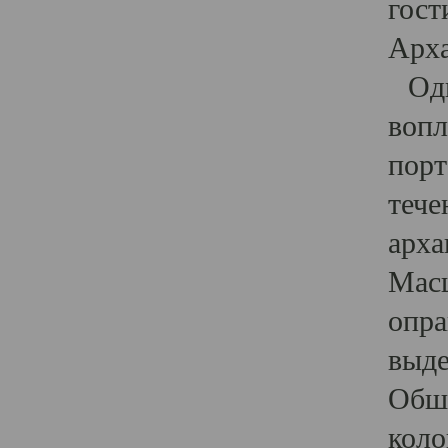
гост
Арха
Один
вопл
порт
тече
арха
Масш
опра
выде
Обши
коло