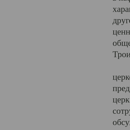
хара
друг
ценн
обще
Трои
Ярк
церк
пред
церк
сотр
обсу