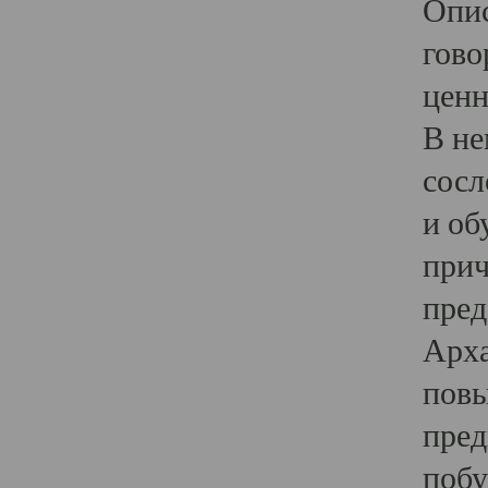
Опис
гово
ценн
В не
сосл
и об
прич
пред
Арха
повы
пред
побу