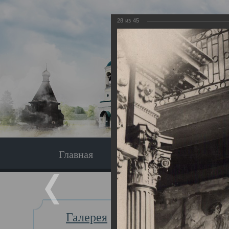
28
из
45
Главная
Экскурсия
Главная
Галерея