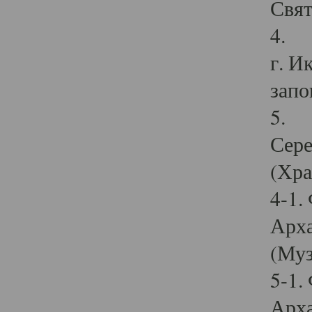
Свят
4. И
г. И
запо
5. И
Сере
(Хра
4-1.
Арха
(Муз
5-1.
Арха