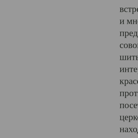
встр
и мн
пред
сово
шить
инте
крас
прот
посе
церк
нахо