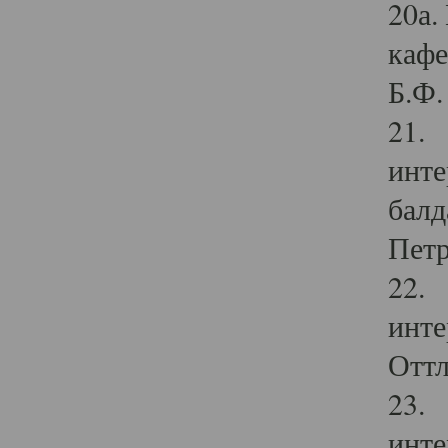
20а.
кафе
Б.Ф. 
21. 
инте
балд
Петр
22. 
инте
Оттл
23. 
инте