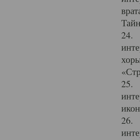
врат
Тайн
24. 
инте
хоры
«Стр
25. 
инте
икон
26. 
инте