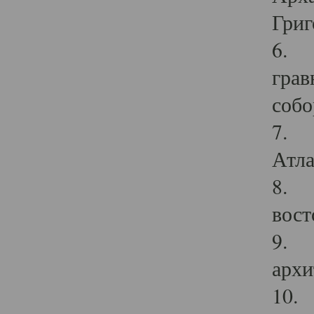
Григ
6. П
грав
собо
7. Г
Атла
8. С
вост
9. С
архи
10. 