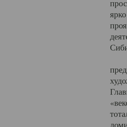
прос
ярко
проя
деят
Сиби
Одн
пред
худо
Глав
«век
тота
доми