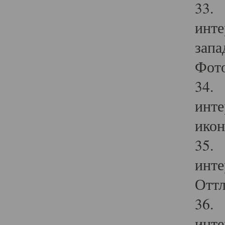
33. 
инте
запа
Фото
34. 
инте
икон
35. 
инте
Оттл
36. 
инте