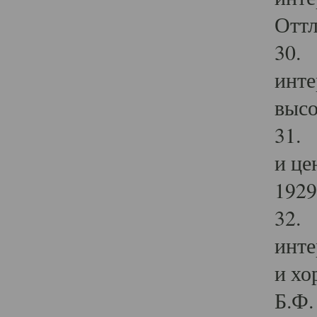
Оттл
30. 
инте
высо
31. 
и це
1929 
32. 
инте
и хо
Б.Ф. 