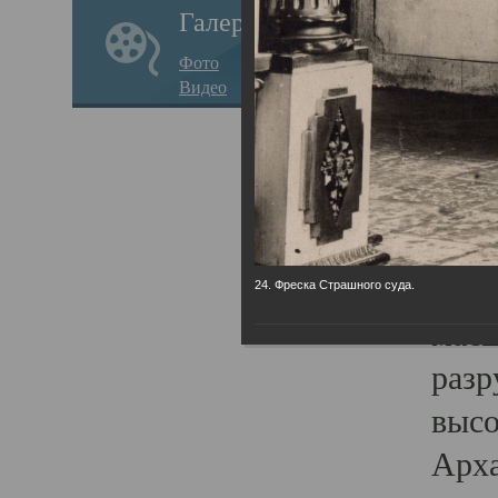
Галерея
годо
Фото
прав
Видео
кафе
Воз
Арха
Трои
град
24. Фреска Страшного суда.
масш
разр
высо
Арха