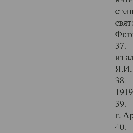
стен
свят
Фото
37. 
из а
Я.И. 
38. 
1919
39. 
г. А
40. 