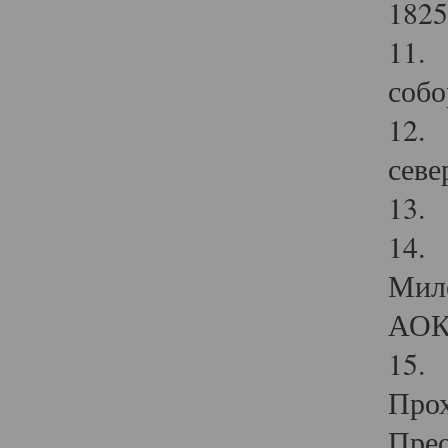
1825
11.
собо
12. 
севе
13.
14. 
Мило
АОК
15. 
Прох
Прео