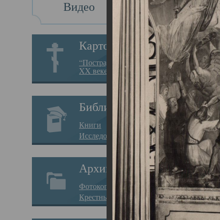
Видео
Св
Картотека
Свя
“Пострадавшие за веру в
XX веке на Севере”
23.12.
Сего
Библиотека
мере
Книги
целе
Исследования
резу
Архив
памя
Фотокопии дел
Арха
Крестные ходы
борь