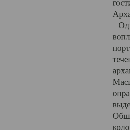
гост
Арха
Один
вопл
порт
тече
арха
Масш
опра
выде
Обши
коло