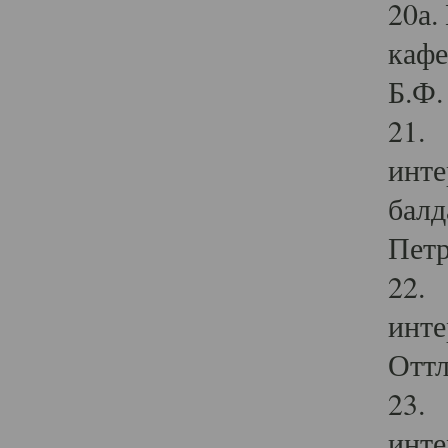
20а.
кафе
Б.Ф. 
21. 
инте
балд
Петр
22. 
инте
Оттл
23. 
инте