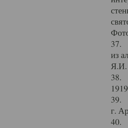
стен
свят
Фото
37. 
из а
Я.И. 
38. 
1919
39. 
г. А
40. 