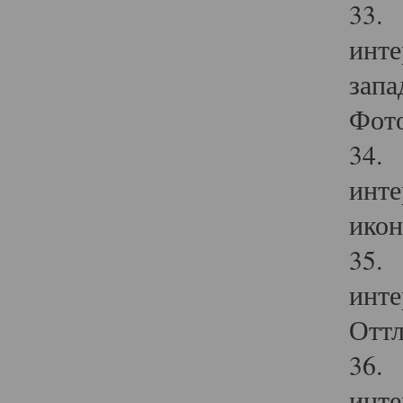
33. 
инте
запа
Фото
34. 
инте
икон
35. 
инте
Оттл
36. 
инте