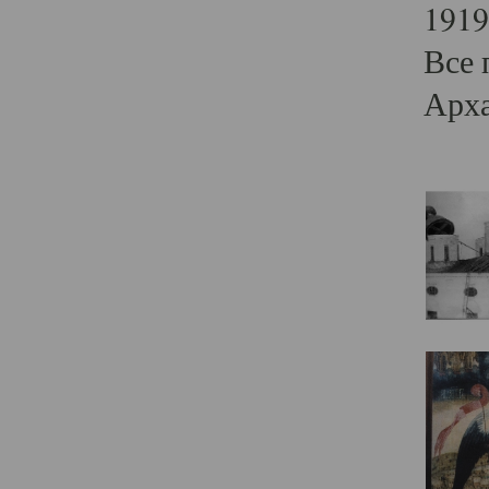
1919
Все 
Арха