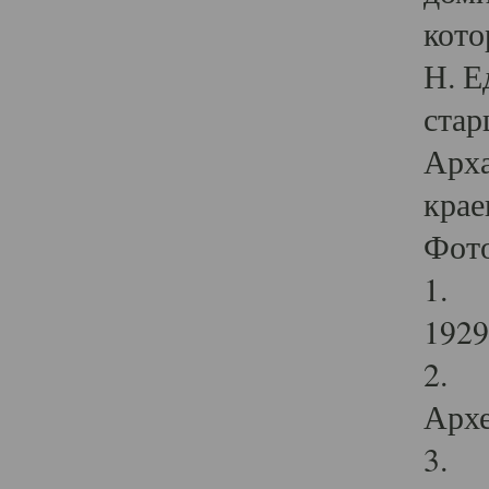
кото
Н. Е
стар
Арха
крае
Фот
1. С
1929 
2. Р
Архе
3. Ф