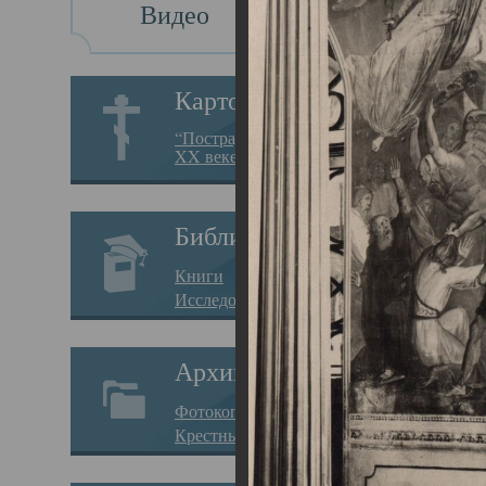
Видео
Св
Картотека
Свя
“Пострадавшие за веру в
XX веке на Севере”
23.12.
Сего
Библиотека
мере
Книги
целе
Исследования
резу
Архив
памя
Фотокопии дел
Арха
Крестные ходы
борь