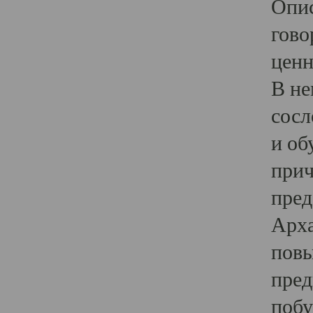
Опис
гово
ценн
В не
сосл
и об
прич
пред
Арха
повы
пред
побу