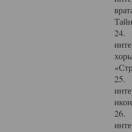
врат
Тайн
24. 
инте
хоры
«Стр
25. 
инте
икон
26. 
инте