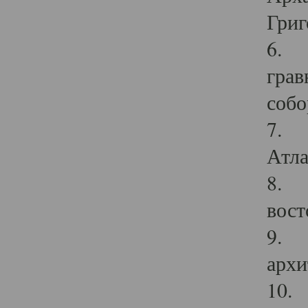
Григ
6. П
грав
собо
7. Г
Атла
8. С
вост
9. С
архи
10. 