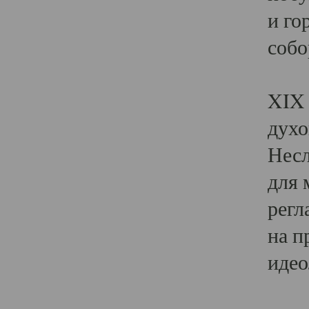
и го
собо
Явл
XIX 
духо
Несл
для 
регл
на п
идео
Поя