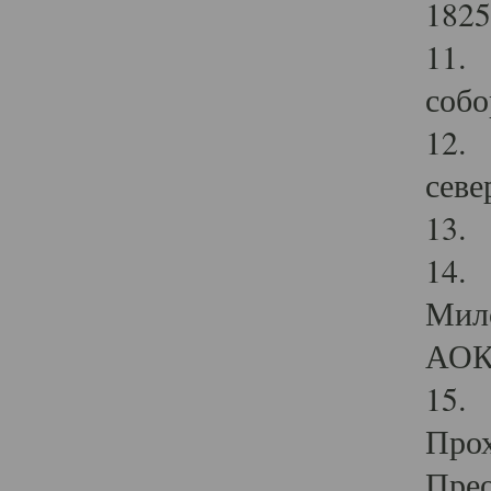
1825
11.
собо
12. 
севе
13.
14. 
Мило
АОК
15. 
Прох
Прео