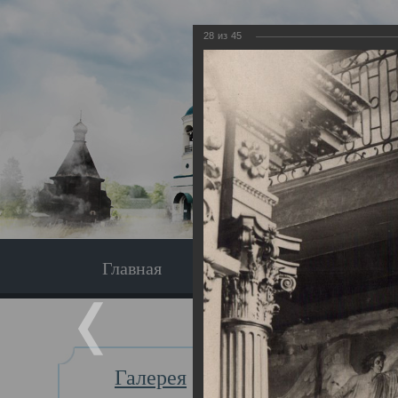
28
из
45
Главная
Экскурсия
Главная
Галерея