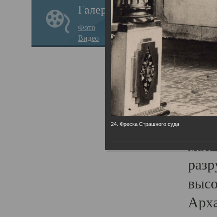
Галерея
годо
Фото
прав
Видео
кафе
Воз
Арха
Трои
град
24. Фреска Страшного суда.
масш
разр
высо
Арха