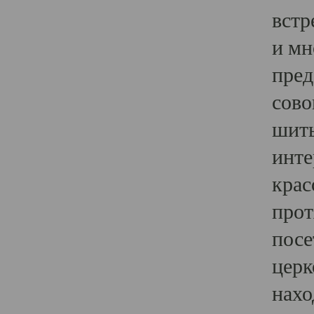
встр
и мн
пред
сово
шить
инте
крас
прот
посе
церк
нахо