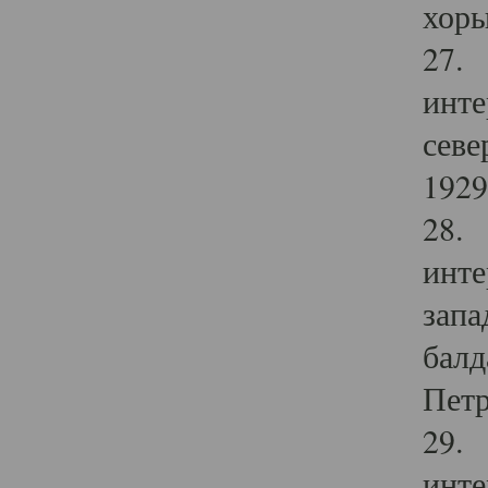
хоры
27. 
инте
севе
1929 
28. 
инте
запа
балд
Петр
29. 
инте