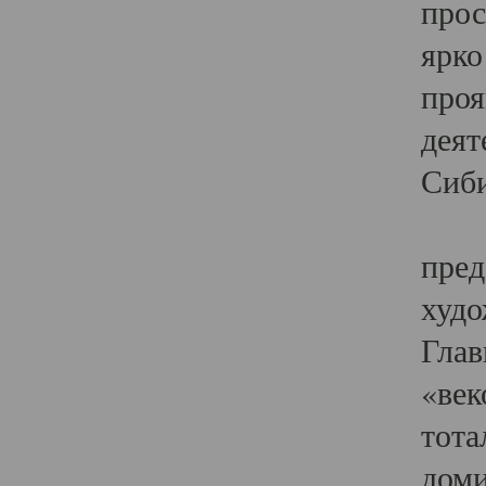
прос
ярко
проя
деят
Сиби
Одн
пред
худо
Глав
«век
тота
доми