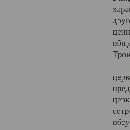
хара
друг
ценн
обще
Трои
Ярк
церк
пред
церк
сотр
обсу