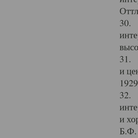
Оттл
30. 
инте
высо
31. 
и це
1929 
32. 
инте
и хо
Б.Ф. 