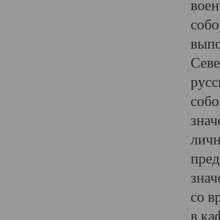
воен
собо
выпо
Севе
русс
собо
знач
личн
пред
знач
со в
в ка