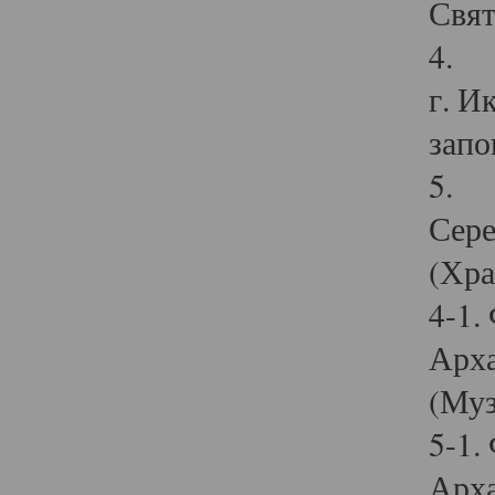
Свят
4. И
г. И
запо
5. И
Сере
(Хра
4-1.
Арха
(Муз
5-1.
Арха