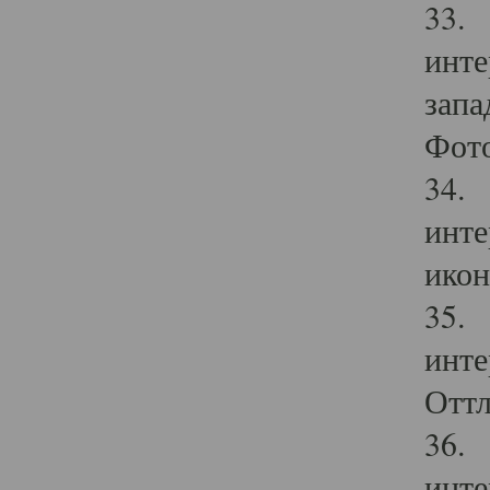
33. 
инте
запа
Фото
34. 
инте
икон
35. 
инте
Оттл
36. 
инте