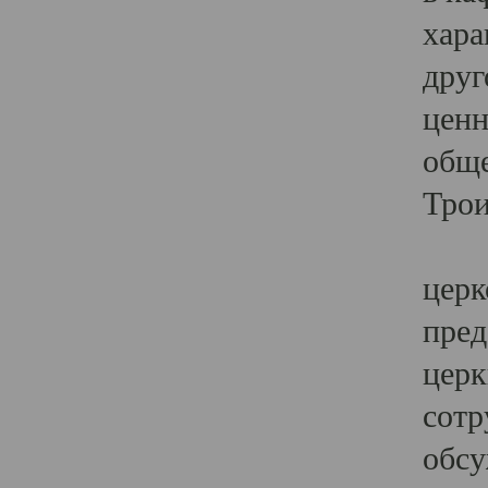
хара
друг
ценн
обще
Трои
Ярк
церк
пред
церк
сотр
обсу