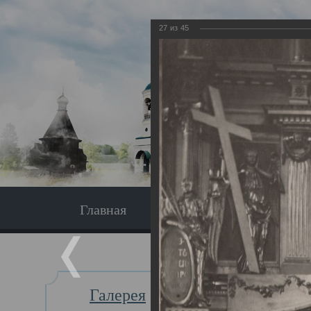
27
из
45
Главная
Экскурсия
Главная
Галерея