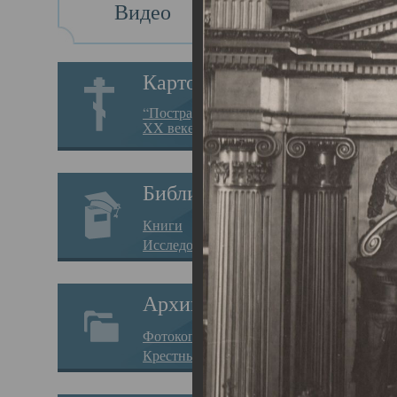
Видео
Св
Картотека
Свя
“Пострадавшие за веру в
XX веке на Севере”
23.12.
Сего
Библиотека
мере
Книги
целе
Исследования
резу
Архив
памя
Фотокопии дел
Арха
Крестные ходы
борь