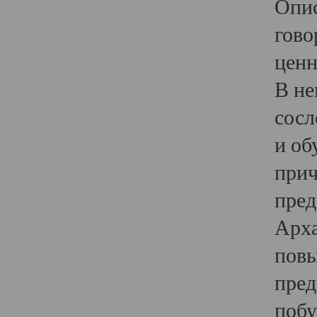
Опис
гово
ценн
В не
сосл
и об
прич
пред
Арха
повы
пред
побу