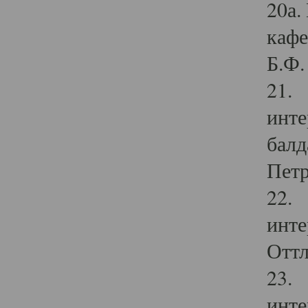
20а.
кафе
Б.Ф. 
21. 
инте
балд
Петр
22. 
инте
Оттл
23. 
инте