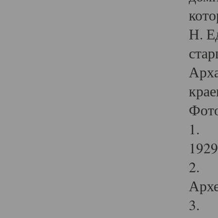
кото
Н. Е
стар
Арха
крае
Фот
1. С
1929 
2. Р
Архе
3. Ф