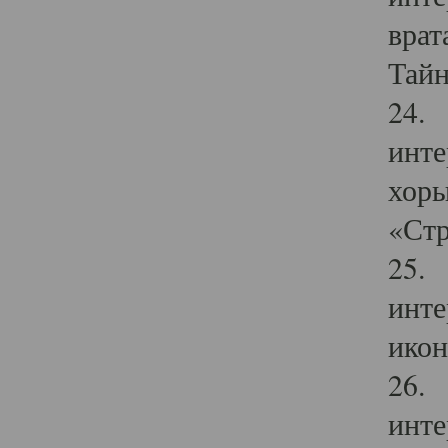
врат
Тайн
24. 
инте
хоры
«Стр
25. 
инте
икон
26. 
инте