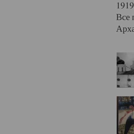
1919
Все 
Арха