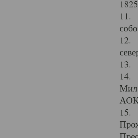
1825
11.
собо
12. 
севе
13.
14. 
Мило
АОК
15. 
Прох
Прео