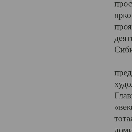
прос
ярко
проя
деят
Сиби
Одн
пред
худо
Глав
«век
тота
доми