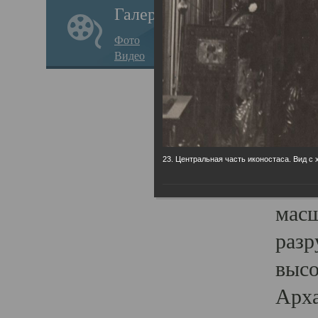
Галерея
годо
Фото
прав
Видео
кафе
Воз
Арха
Трои
23. Центральная часть иконостаса. Вид с 
град
масш
разр
высо
Арха