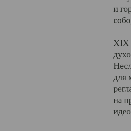
и го
собо
Явл
XIX 
духо
Несл
для 
регл
на п
идео
Поя