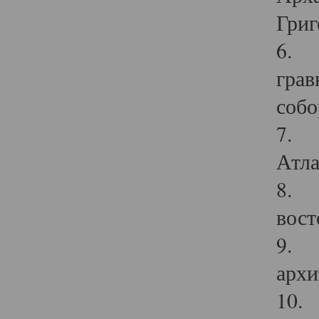
Григ
6. П
грав
собо
7. Г
Атла
8. С
вост
9. С
архи
10. 