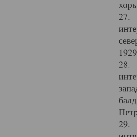
хоры
27. 
инте
севе
1929 
28. 
инте
запа
балд
Петр
29. 
инте