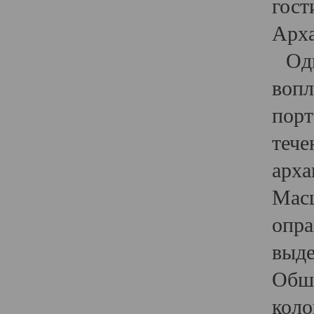
гост
Арха
Один
вопл
порт
тече
арха
Масш
опра
выде
Обши
коло