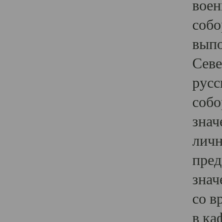
воен
собо
выпо
Севе
русс
собо
знач
личн
пред
знач
со в
в ка