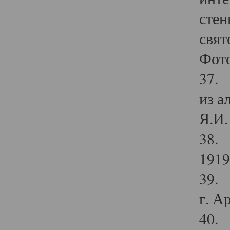
стен
свят
Фото
37. 
из а
Я.И. 
38. 
1919
39. 
г. А
40. 