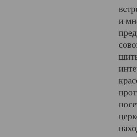
встр
и мн
пред
сово
шить
инте
крас
прот
посе
церк
нахо