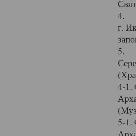
Свят
4. И
г. И
запо
5. И
Сере
(Хра
4-1.
Арха
(Муз
5-1.
Арха