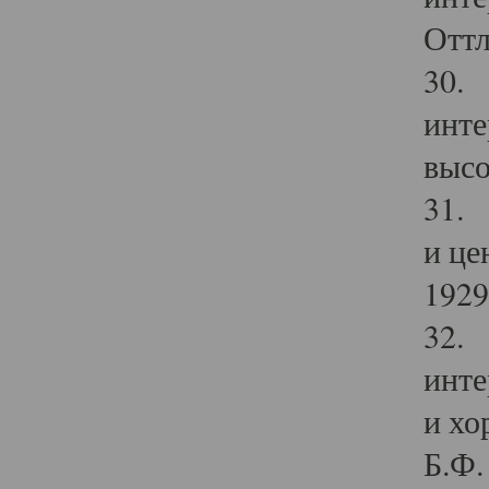
Оттл
30. 
инте
высо
31. 
и це
1929 
32. 
инте
и хо
Б.Ф. 