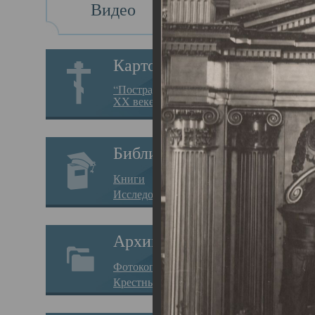
Видео
Св
Картотека
Свя
“Пострадавшие за веру в
XX веке на Севере”
23.12.
Сего
Библиотека
мере
Книги
целе
Исследования
резу
Архив
памя
Фотокопии дел
Арха
Крестные ходы
борь