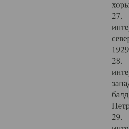
хоры
27. 
инте
севе
1929 
28. 
инте
запа
балд
Петр
29. 
инте