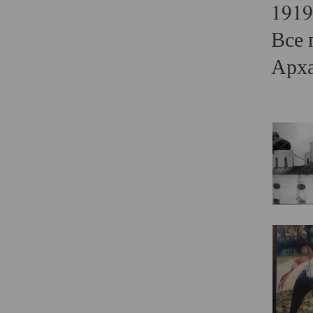
1919
Все 
Арха