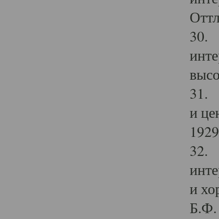
Оттл
30. 
инте
высо
31. 
и це
1929 
32. 
инте
и хо
Б.Ф. 