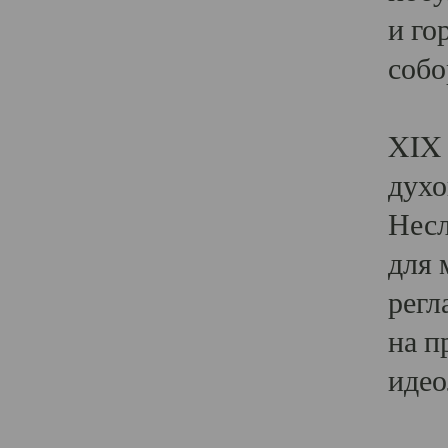
и го
собо
Явл
XIX 
духо
Несл
для 
регл
на п
идео
Поя