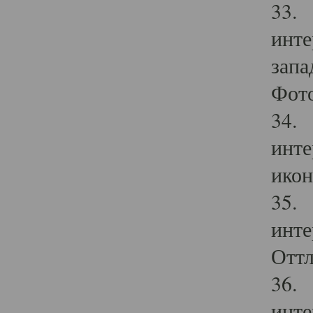
33. 
инте
запа
Фото
34. 
инте
икон
35. 
инте
Оттл
36. 
инте