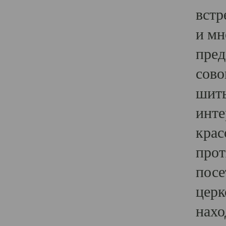
встр
и мн
пред
сово
шить
инте
крас
прот
посе
церк
нахо