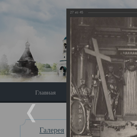
27
из
45
Главная
Экскурсия
Главная
Галерея