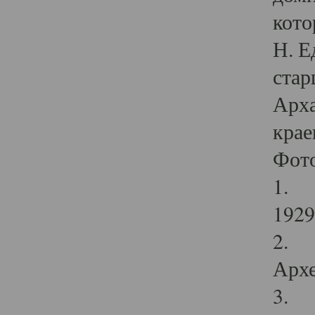
кото
Н. Е
стар
Арха
крае
Фот
1. С
1929 
2. Р
Архе
3. Ф