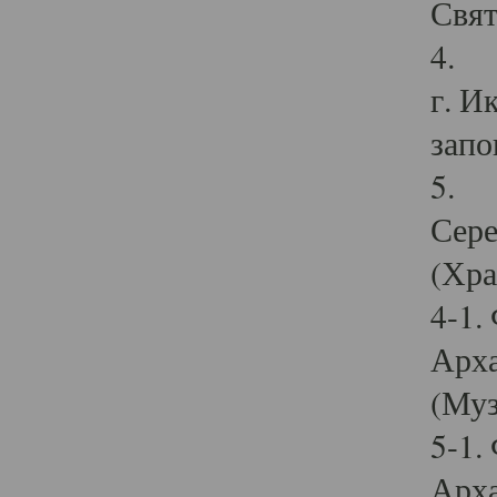
Свят
4. И
г. И
запо
5. И
Сере
(Хра
4-1.
Арха
(Муз
5-1.
Арха