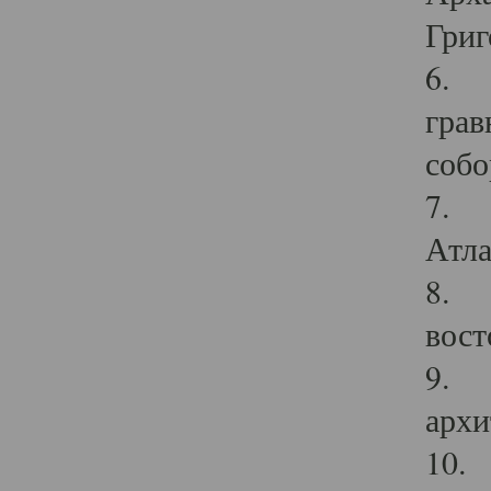
Григ
6. П
грав
собо
7. Г
Атла
8. С
вост
9. С
архи
10. 