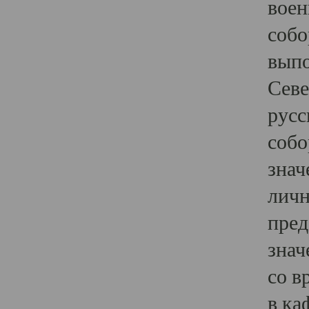
воен
собо
выпо
Севе
русс
собо
знач
личн
пред
знач
со в
в ка