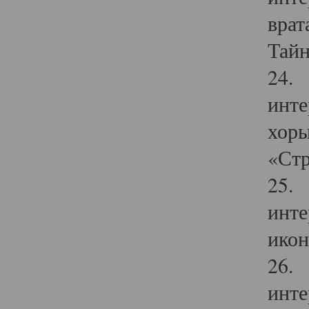
врат
Тайн
24. 
инте
хоры
«Стр
25. 
инте
икон
26. 
инте