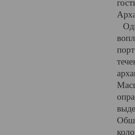
гост
Арха
Один
вопл
порт
тече
арха
Масш
опра
выде
Обши
коло