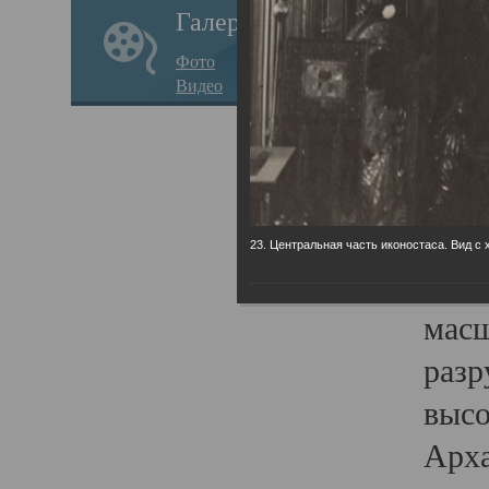
Галерея
годо
Фото
прав
Видео
кафе
Воз
Арха
Трои
23. Центральная часть иконостаса. Вид с 
град
масш
разр
высо
Арха