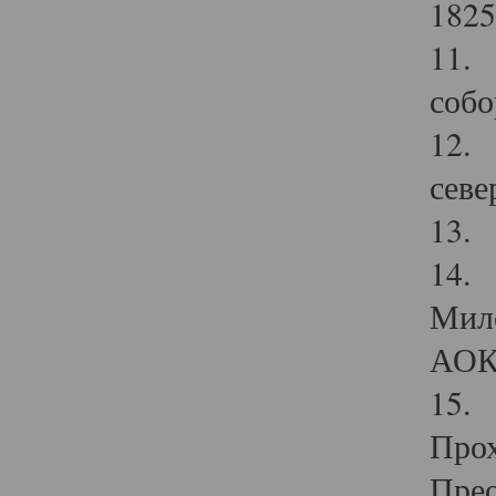
1825
11.
собо
12. 
севе
13.
14. 
Мило
АОК
15. 
Прох
Прео