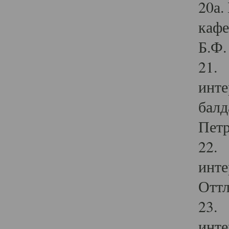
20а.
кафе
Б.Ф. 
21. 
инте
балд
Петр
22. 
инте
Оттл
23. 
инте