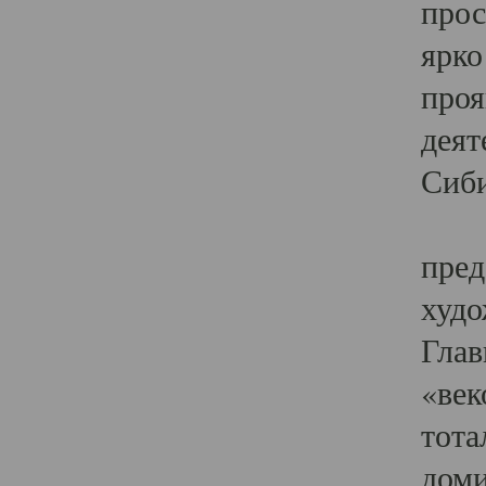
прос
ярко
проя
деят
Сиби
Одн
пред
худо
Глав
«век
тота
доми