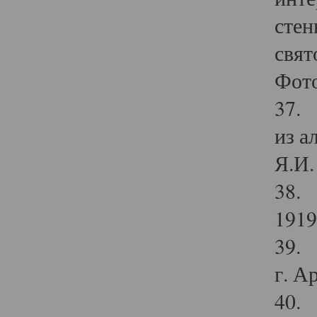
стен
свят
Фото
37. 
из а
Я.И. 
38. 
1919
39. 
г. А
40. 