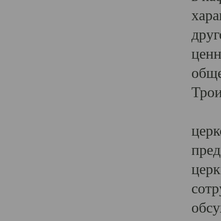
хара
друг
ценн
обще
Трои
Ярк
церк
пред
церк
сотр
обсу