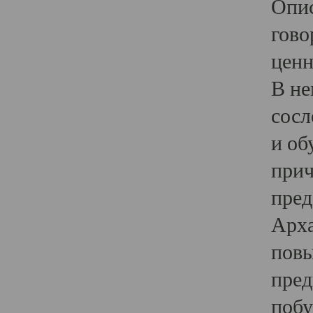
Опис
гово
ценн
В не
сосл
и об
прич
пред
Арха
повы
пред
побу